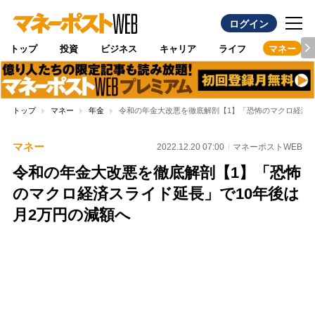
ログイン
トップ
投資
ビジネス
キャリア
ライフ
マネー
トップ
マネー
年金
令和の年金大改悪を徹底解剖【1】「恐怖のマクロ経済ス
マネー
2022.12.20 07:00
マネーポストWEB
令和の年金大改悪を徹底解剖【1】「恐怖
のマクロ経済スライド延長」で10年後は
月2万円の減額へ
Loaded
:
100.00%
/
Unmute