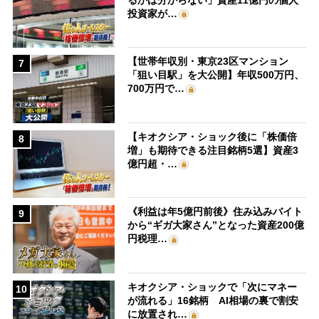
投資家が…
【世帯年収別・東京23区マンション
7
「狙い目駅」を大公開】年収500万円、
700万円で…
【キオクシア・ショック後に「株価倍
8
増」も期待できる注目銘柄5選】資産3
億円超・…
《利益は年5億円前後》住み込みバイト
9
から“ギガ大家さん”となった資産200億
円税理…
キオクシア・ショックで「次にマネー
10
が流れる」16銘柄 AI相場の裏で割安
に放置され…