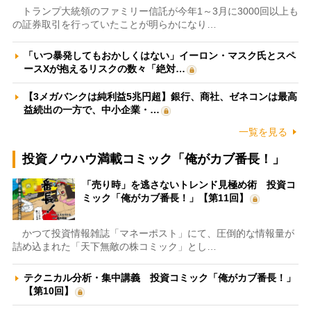
トランプ大統領のファミリー信託が今年1～3月に3000回以上も
の証券取引を行っていたことが明らかになり…
「いつ暴発してもおかしくはない」イーロン・マスク氏とスペ
ースXが抱えるリスクの数々「絶対…
【3メガバンクは純利益5兆円超】銀行、商社、ゼネコンは最高
益続出の一方で、中小企業・…
一覧を見る
投資ノウハウ満載コミック「俺がカブ番長！」
「売り時」を逃さないトレンド見極め術 投資コ
ミック「俺がカブ番長！」【第11回】
かつて投資情報雑誌「マネーポスト」にて、圧倒的な情報量が
詰め込まれた「天下無敵の株コミック」とし…
テクニカル分析・集中講義 投資コミック「俺がカブ番長！」
【第10回】