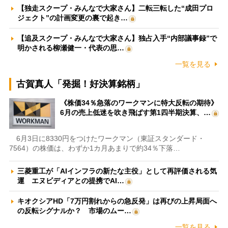
【独走スクープ・みんなで大家さん】二転三転した“成田プロ
ジェクト”の計画変更の裏で起き…
【追及スクープ・みんなで大家さん】独占入手“内部議事録”で
明かされる柳瀬健一・代表の思…
一覧を見る
古賀真人「発掘！好決算銘柄」
《株価34％急落のワークマンに特大反転の期待》
6月の売上低迷を吹き飛ばす第1四半期決算、…
6月3日に8330円をつけたワークマン（東証スタンダード・
7564）の株価は、わずか1カ月あまりで約34％下落…
三菱重工が「AIインフラの新たな主役」として再評価される気
運 エヌビディアとの提携でAI…
キオクシアHD「7万円割れからの急反発」は再びの上昇局面へ
の反転シグナルか？ 市場のムー…
一覧を見る