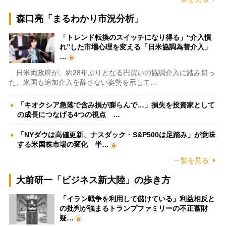
森口亮「まるわかり市況分析」
「トレンド転換のスイッチになり得る」“介入慣
れ”した市場心理を変える「日米協調為替介入」
…
日米両政府が、約28年ぶりとなる円買いの協調介入に踏み切っ
た。米国も追加介入を辞さない姿勢を示して…
「キオクシア急落で含み損が膨らんで…」損失を投資家として
の成長につなげる4つの視点 …
「NYダウは高値更新、ナスダック・S&P500は足踏み」が意味
する米国株市場の変化 半…
一覧を見る
大前研一「ビジネス新大陸」の歩き方
「イラン戦争を利用して儲けている」利益相反と
の批判が強まるトランプファミリーの不正蓄財
疑…