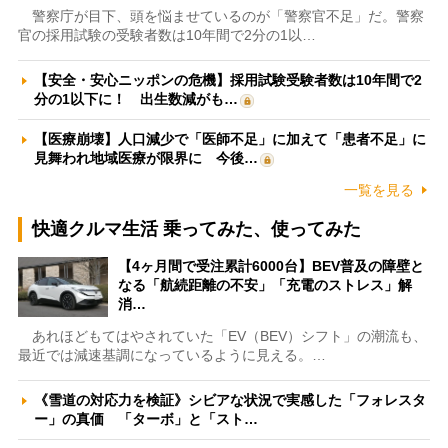
警察庁が目下、頭を悩ませているのが「警察官不足」だ。警察
官の採用試験の受験者数は10年間で2分の1以…
【安全・安心ニッポンの危機】採用試験受験者数は10年間で2
分の1以下に！ 出生数減がも…
【医療崩壊】人口減少で「医師不足」に加えて「患者不足」に
見舞われ地域医療が限界に 今後…
一覧を見る
快適クルマ生活 乗ってみた、使ってみた
【4ヶ月間で受注累計6000台】BEV普及の障壁と
なる「航続距離の不安」「充電のストレス」解
消…
あれほどもてはやされていた「EV（BEV）シフト」の潮流も、
最近では減速基調になっているように見える。…
《雪道の対応力を検証》シビアな状況で実感した「フォレスタ
ー」の真価 「ターボ」と「スト…