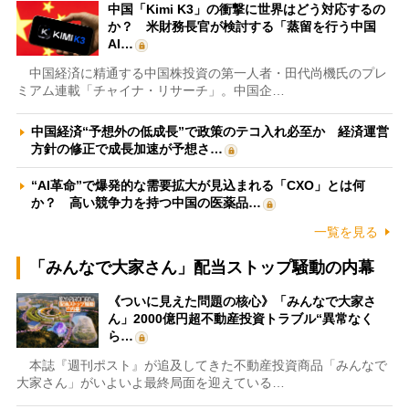
中国「Kimi K3」の衝撃に世界はどう対応するの
か？ 米財務長官が検討する「蒸留を行う中国
AI…
中国経済に精通する中国株投資の第一人者・田代尚機氏のプレ
ミアム連載「チャイナ・リサーチ」。中国企…
中国経済“予想外の低成長”で政策のテコ入れ必至か 経済運営
方針の修正で成長加速が予想さ…
“AI革命”で爆発的な需要拡大が見込まれる「CXO」とは何
か？ 高い競争力を持つ中国の医薬品…
一覧を見る
「みんなで大家さん」配当ストップ騒動の内幕
《ついに見えた問題の核心》「みんなで大家さ
ん」2000億円超不動産投資トラブル“異常なく
ら…
本誌『週刊ポスト』が追及してきた不動産投資商品「みんなで
大家さん」がいよいよ最終局面を迎えている…