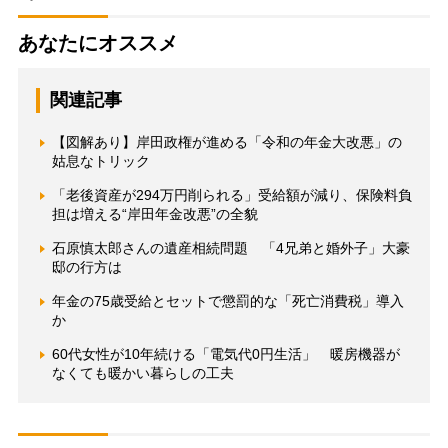
あなたにオススメ
関連記事
【図解あり】岸田政権が進める「令和の年金大改悪」の
姑息なトリック
「老後資産が294万円削られる」受給額が減り、保険料負
担は増える“岸田年金改悪”の全貌
石原慎太郎さんの遺産相続問題 「4兄弟と婚外子」大豪
邸の行方は
年金の75歳受給とセットで懲罰的な「死亡消費税」導入
か
60代女性が10年続ける「電気代0円生活」 暖房機器が
なくても暖かい暮らしの工夫