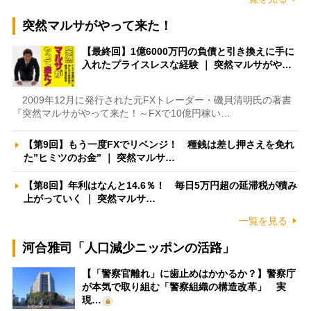
突然マルサがやって来た！
【最終回】1億6000万円の負債と引き換えに手に
入れたプライスレスな経験 ｜ 突然マルサがや…
2009年12月に発行された元FXトレーダー・磯貝清明氏の著書
『突然マルサがやって来た！～FXで10億円稼い…
【第9回】もう一度FXでリベンジ！ 種銭は差し押さえを免れ
た”ヒミツのお金” ｜ 突然マルサ…
【第8回】年利はなんと14.6％！ 毎日5万円超の延滞税が積み
上がっていく ｜ 突然マルサ…
一覧を見る
河合雅司「人口減少ニッポンの活路」
【「警察官離れ」に歯止めはかかるか？】警察庁
が本気で取り組む「警察組織の構造改革」 実
現…