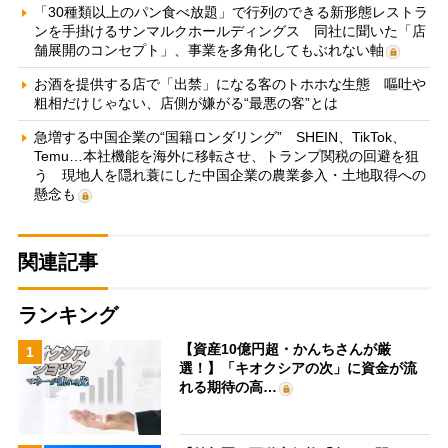
「30種類以上のパン食べ放題」で行列のできる新形態レストラ
ンを手掛けるサンマルクホールディングス 同社に聞いた「店
舗展開のコンセプト」、事業を多角化してもぶれない軸
お酒を提供する店で「出禁」になる客のトホホな生態 嘔吐や
粗相だけじゃない、店側が嫌がる“最悪の客”とは
急増する中国企業の“国籍ロンダリング” SHEIN、TikTok、
Temu…本社機能を海外に移転させ、トランプ関税の回避を狙
う 現地人を隠れ蓑にした中国企業の農業参入・土地取得への
懸念も
関連記事
ランキング
【資産10億円超・かんちさんが厳
1
選！】「キオクシアの次」に資金が流
れる期待の高…