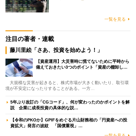
一覧を見る
注目の著者・連載
藤川里絵「さあ、投資を始めよう！」
【資産運用】大災害時に慌てないために平時から
備えておきたい3つのポイント「資産の棚卸し…
大規模な災害が起きると、株式市場が大きく動いたり、取引環
境が不安定になったりすることがある。一方…
5年ぶり改訂の「CGコード」、何が変わったのかポイントを解
説 企業に成長投資の具体的な説…
【令和のPKOか】GPIFをめぐる片山財務相の「円資産への投
資拡大」発言の波紋 「国債重視」…
一覧を見る