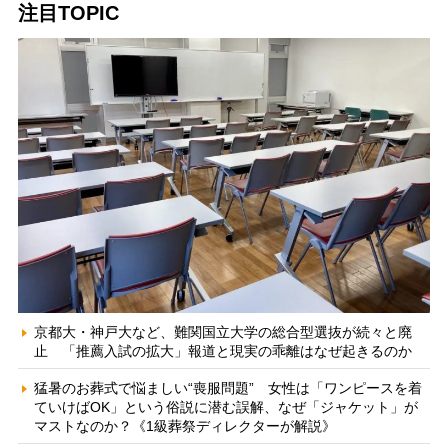
注目TOPIC
京都大・神戸大など、難関国立大学の総合型選抜が続々と廃
止 「推薦入試の拡大」報道と現実の乖離はなぜ起きるのか
猛暑のお葬式で悩ましい“喪服問題” 女性は「ワンピースを着
ていけばOK」という俗説に潜む誤解、なぜ「ジャケット」が
マストなのか？《1級葬祭ディレクターが解説》