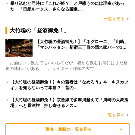
乗り込むと同時に「これが軽？」と戸惑うのには理由があっ
た 「日産ルークス」さらなる躍進…
一覧を見る
大竹聡の「昼酒御免！」
【大竹聡の昼酒御免！】「ネグローニ」「山崎」
「マンハッタン」新宿三丁目の隠れ家バーで1…
お酒はいつ飲んでもいいものだが、昼から飲むお酒にはまた格
別の味わいがある――。ライター・作家の大竹…
【大竹聡の昼酒御免！】今の若者は「なめろう」や「キヌカツ
ギ」を知らないって本当？ 昔の…
【大竹聡の昼酒御免！】京急線で多摩川越えて「川崎の大衆酒
場」へと昼酒旅 押し寄せるノス…
一覧を見る
著者・連載の一覧を見る