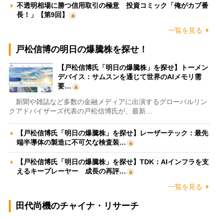
不透明相場に勝つ信用取引の極意 投資コミック「俺がカブ番
長！」【第9回】
一覧を見る
戸松信博の明日の爆騰株を探せ！
【戸松信博氏「明日の爆騰株」を探せ】トーメン
デバイス：サムスンを通じて世界のAIメモリ需
要…
新聞や雑誌など多数の金融メディアに出演するグローバルリン
クアドバイザーズ代表の戸松信博氏が、最新…
【戸松信博氏「明日の爆騰株」を探せ】レーザーテック：最先
端半導体の製造に不可欠な検査装…
【戸松信博氏「明日の爆騰株」を探せ】TDK：AIインフラを支
えるキープレーヤー 成長の再評…
一覧を見る
田代尚機のチャイナ・リサーチ