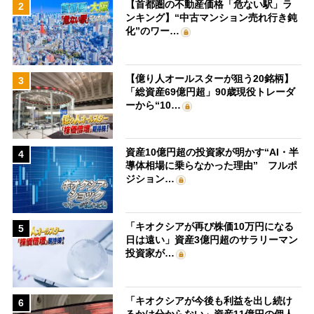
【首都圏の不動産価格「危ない駅」ラ
2
ンキング】“中古マンション売れ行き鈍
化”のワー…
【億り人オールスターが狙う20銘柄】
3
「総資産69億円超」90歳現役トレーダ
ーから“10…
資産10億円超の投資家が明かす“AI・半
4
導体相場に乗らなかった理由” フルポ
ジション…
「キオクシアが再び株価10万円になる
5
日は遠い」資産3億円超のサラリーマン
投資家が…
「キオクシアが今後も利益を出し続け
6
るかは分からない」資産11億円の個人