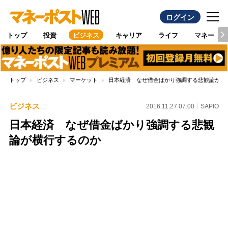
ログイン
トップ
投資
ビジネス
キャリア
ライフ
マネー
トップ
ビジネス
マーケット
日本経済 なぜ借金ばかり強調する悲観論が横
ビジネス
2016.11.27 07:00
SAPIO
日本経済 なぜ借金ばかり強調する悲観
論が横行するのか
Loaded
:
100.00%
/
Unmute