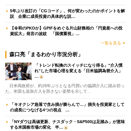
5年ぶり改訂の「CGコード」、何が変わったのかポイントを解
説 企業に成長投資の具体的な説…
【令和のPKOか】GPIFをめぐる片山財務相の「円資産への投
資拡大」発言の波紋 「国債重視」…
一覧を見る
森口亮「まるわかり市況分析」
「トレンド転換のスイッチになり得る」“介入慣
れ”した市場心理を変える「日米協調為替介入」
…
日米両政府が、約28年ぶりとなる円買いの協調介入に踏み切っ
た。米国も追加介入を辞さない姿勢を示して…
「キオクシア急落で含み損が膨らんで…」損失を投資家として
の成長につなげる4つの視点 …
「NYダウは高値更新、ナスダック・S&P500は足踏み」が意味
する米国株市場の変化 半…