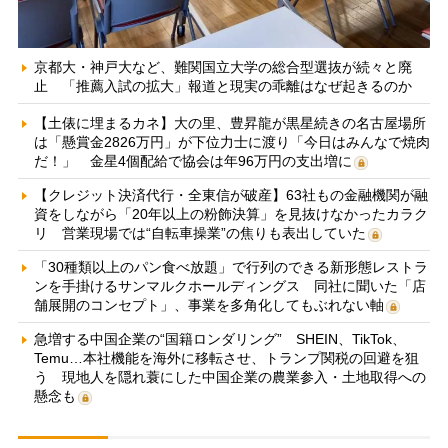
京都大・神戸大など、難関国立大学の総合型選抜が続々と廃
止 「推薦入試の拡大」報道と現実の乖離はなぜ起きるのか
【土俵に埋まるカネ】大の里、豊昇龍が黒星続きの名古屋場所
は「懸賞金2826万円」が下位力士に渡り「今日はみんなで焼肉
だ！」 金星4個配給で協会は年96万円の支出増に
【クレジット決済代行・全東信が破産】63社もの金融機関が融
資をしながら「20年以上の粉飾決算」を見抜けなかったカラク
リ 営業現場では“自転車操業”の焦りも表出していた
「30種類以上のパン食べ放題」で行列のできる新形態レストラ
ンを手掛けるサンマルクホールディングス 同社に聞いた「店
舗展開のコンセプト」、事業を多角化してもぶれない軸
急増する中国企業の“国籍ロンダリング” SHEIN、TikTok、
Temu…本社機能を海外に移転させ、トランプ関税の回避を狙
う 現地人を隠れ蓑にした中国企業の農業参入・土地取得への
懸念も