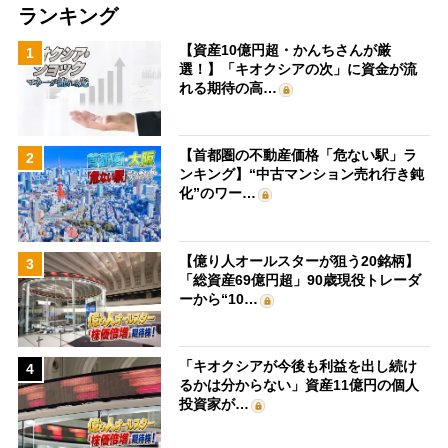
ランキング
【資産10億円超・かんちさんが厳
1
選！】「キオクシアの次」に資金が流
れる期待の高…
【首都圏の不動産価格「危ない駅」ラ
2
ンキング】“中古マンション売れ行き鈍
化”のワー…
【億り人オールスターが狙う20銘柄】
3
「総資産69億円超」90歳現役トレーダ
ーから“10…
「キオクシアが今後も利益を出し続け
4
るかは分からない」資産11億円の個人
投資家が…