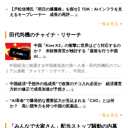
【戸松信博氏「明日の爆騰株」を探せ】TDK：AIインフラを支
えるキープレーヤー 成長の再評…
一覧を見る
田代尚機のチャイナ・リサーチ
中国「Kimi K3」の衝撃に世界はどう対応するの
か？ 米財務長官が検討する「蒸留を行う中国
AI…
中国経済に精通する中国株投資の第一人者・田代尚機氏のプレ
ミアム連載「チャイナ・リサーチ」。中国企…
中国経済“予想外の低成長”で政策のテコ入れ必至か 経済運営
方針の修正で成長加速が予想さ…
“AI革命”で爆発的な需要拡大が見込まれる「CXO」とは何
か？ 高い競争力を持つ中国の医薬品…
一覧を見る
「みんなで大家さん」配当ストップ騒動の内幕