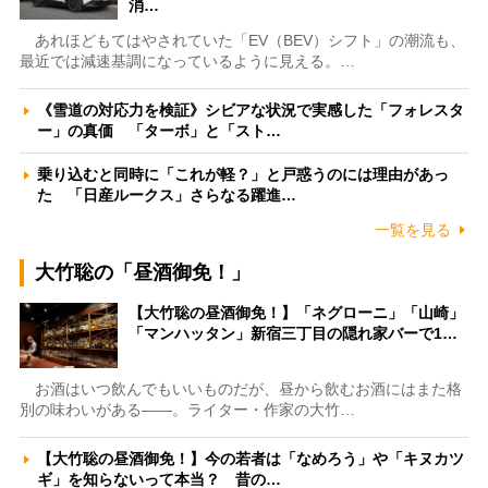
消…
あれほどもてはやされていた「EV（BEV）シフト」の潮流も、
最近では減速基調になっているように見える。…
《雪道の対応力を検証》シビアな状況で実感した「フォレスタ
ー」の真価 「ターボ」と「スト…
乗り込むと同時に「これが軽？」と戸惑うのには理由があっ
た 「日産ルークス」さらなる躍進…
一覧を見る
大竹聡の「昼酒御免！」
【大竹聡の昼酒御免！】「ネグローニ」「山崎」
「マンハッタン」新宿三丁目の隠れ家バーで1…
お酒はいつ飲んでもいいものだが、昼から飲むお酒にはまた格
別の味わいがある――。ライター・作家の大竹…
【大竹聡の昼酒御免！】今の若者は「なめろう」や「キヌカツ
ギ」を知らないって本当？ 昔の…