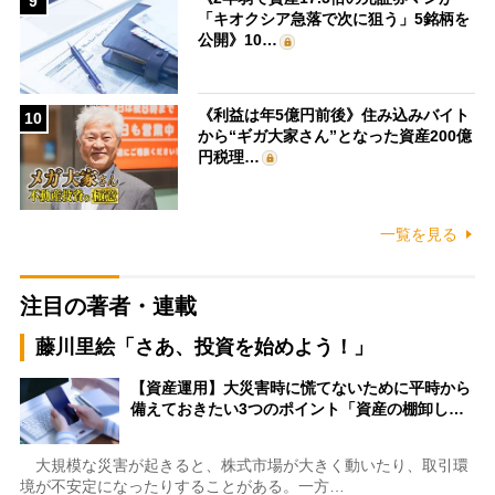
9
「キオクシア急落で次に狙う」5銘柄を
公開》10…
《利益は年5億円前後》住み込みバイト
10
から“ギガ大家さん”となった資産200億
円税理…
一覧を見る
注目の著者・連載
藤川里絵「さあ、投資を始めよう！」
【資産運用】大災害時に慌てないために平時から
備えておきたい3つのポイント「資産の棚卸し…
大規模な災害が起きると、株式市場が大きく動いたり、取引環
境が不安定になったりすることがある。一方…