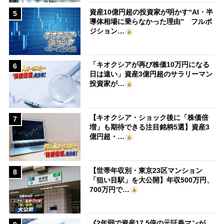
資産10億円超の投資家が明かす“AI・半
5
導体相場に乗らなかった理由” フルポ
ジション…
「キオクシアが再び株価10万円になる
6
日は遠い」資産3億円超のサラリーマン
投資家が…
【キオクシア・ショック後に「株価倍
7
増」も期待できる注目銘柄5選】資産3
億円超・…
【世帯年収別・東京23区マンション
8
「狙い目駅」を大公開】年収500万円、
700万円で…
《2年弱で資産17.5倍の元証券マンが