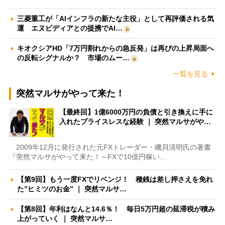
三菱重工が「AIインフラの新たな主役」として再評価される気
運 エヌビディアとの提携でAI…
キオクシアHD「7万円割れからの急反発」は再びの上昇局面へ
の反転シグナルか？ 市場のムー…
一覧を見る
突然マルサがやって来た！
【最終回】1億6000万円の負債と引き換えに手に
入れたプライスレスな経験 ｜ 突然マルサがや…
2009年12月に発行された元FXトレーダー・磯貝清明氏の著書
『突然マルサがやって来た！～FXで10億円稼い…
【第9回】もう一度FXでリベンジ！ 種銭は差し押さえを免れ
た”ヒミツのお金” ｜ 突然マルサ…
【第8回】年利はなんと14.6％！ 毎日5万円超の延滞税が積み
上がっていく ｜ 突然マルサ…