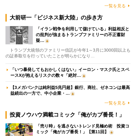
一覧を見る
大前研一「ビジネス新大陸」の歩き方
「イラン戦争を利用して儲けている」利益相反と
の批判が強まるトランプファミリーの不正蓄財
疑…
トランプ大統領のファミリー信託が今年1～3月に3000回以上も
の証券取引を行っていたことが明らかになり…
「いつ暴発してもおかしくはない」イーロン・マスク氏とスペ
ースXが抱えるリスクの数々「絶対…
【3メガバンクは純利益5兆円超】銀行、商社、ゼネコンは最高
益続出の一方で、中小企業・…
一覧を見る
投資ノウハウ満載コミック「俺がカブ番長！」
「売り時」を逃さないトレンド見極め術 投資コ
ミック「俺がカブ番長！」【第11回】