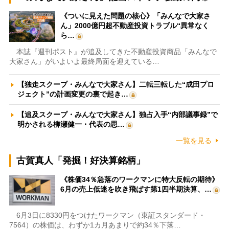
《ついに見えた問題の核心》「みんなで大家さ
ん」2000億円超不動産投資トラブル“異常なく
ら…
本誌『週刊ポスト』が追及してきた不動産投資商品「みんなで
大家さん」がいよいよ最終局面を迎えている…
【独走スクープ・みんなで大家さん】二転三転した“成田プロ
ジェクト”の計画変更の裏で起き…
【追及スクープ・みんなで大家さん】独占入手“内部議事録”で
明かされる柳瀬健一・代表の思…
一覧を見る
古賀真人「発掘！好決算銘柄」
《株価34％急落のワークマンに特大反転の期待》
6月の売上低迷を吹き飛ばす第1四半期決算、…
6月3日に8330円をつけたワークマン（東証スタンダード・
7564）の株価は、わずか1カ月あまりで約34％下落…