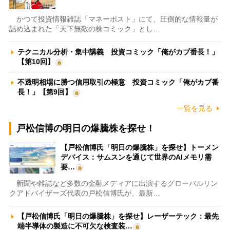
かつて投資情報雑誌「マネーポスト」にて、圧倒的な情報量が
詰め込まれた「天下無敵の株コミック」とし…
テクニカル分析・集中講義 投資コミック「俺がカブ番長！」
【第10回】
不透明相場に勝つ信用取引の極意 投資コミック「俺がカブ番
長！」【第9回】
一覧を見る
戸松信博の明日の爆騰株を探せ！
【戸松信博氏「明日の爆騰株」を探せ】トーメン
デバイス：サムスンを通じて世界のAIメモリ需
要…
新聞や雑誌など多数の金融メディアに出演するグローバルリン
クアドバイザーズ代表の戸松信博氏が、最新…
【戸松信博氏「明日の爆騰株」を探せ】レーザーテック：最先
端半導体の製造に不可欠な検査装…