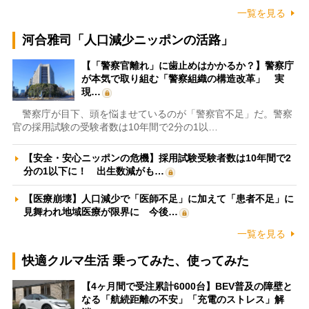
一覧を見る
河合雅司「人口減少ニッポンの活路」
【「警察官離れ」に歯止めはかかるか？】警察庁
が本気で取り組む「警察組織の構造改革」 実
現…
警察庁が目下、頭を悩ませているのが「警察官不足」だ。警察
官の採用試験の受験者数は10年間で2分の1以…
【安全・安心ニッポンの危機】採用試験受験者数は10年間で2
分の1以下に！ 出生数減がも…
【医療崩壊】人口減少で「医師不足」に加えて「患者不足」に
見舞われ地域医療が限界に 今後…
一覧を見る
快適クルマ生活 乗ってみた、使ってみた
【4ヶ月間で受注累計6000台】BEV普及の障壁と
なる「航続距離の不安」「充電のストレス」解