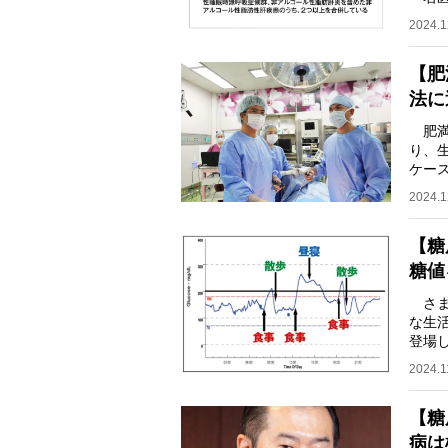
て導
2024.1
【肥
法に
肥満
り、
ケー
──
2024.1
【糖
糖値
さま
な生
登場
生活
2024.1
【糖
病は