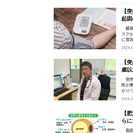
【突
起因
糖尿
スク
に普
慣病
2024.1
【突
歳以
突然
医が
かり
信に
2024.1
【肥
らに
脂肪