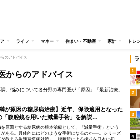
ア
ライフ
マネー
住まい・不動産
家計
トレ
からのアドバイス
ラ
1
医からのアドバイス
不調、悩みについて各分野の専門医が「原因」「最新治療」
2
満が原因の糖尿病治療】近年、保険適用となった
3
の「腹腔鏡を用いた減量手術」を解説…
を原因とする糖尿病の根本治療として、「減量手術」という
肢がある。具体的にはどのような手術になるのか──。シリーズ
4
医が教える生活習慣病対策」、腹腔鏡による術式を日本に初め