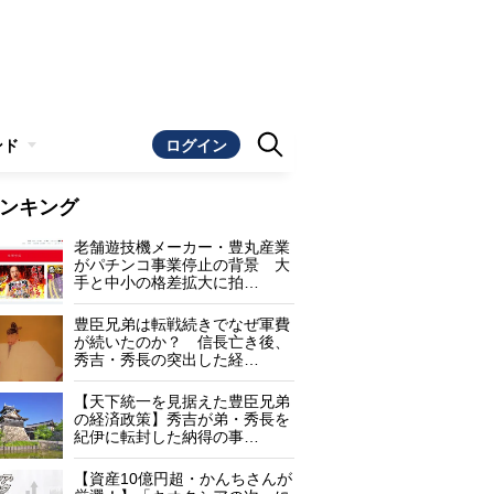
ンド
ログイン
ンキング
老舗遊技機メーカー・豊丸産業
がパチンコ事業停止の背景 大
手と中小の格差拡大に拍…
豊臣兄弟は転戦続きでなぜ軍費
が続いたのか？ 信長亡き後、
秀吉・秀長の突出した経…
【天下統一を見据えた豊臣兄弟
の経済政策】秀吉が弟・秀長を
紀伊に転封した納得の事…
【資産10億円超・かんちさんが