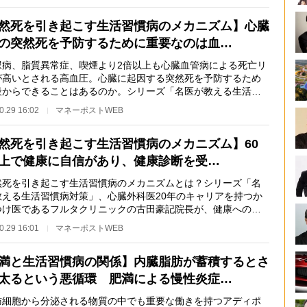
然死を引き起こす生活習慣病のメカニズム】心臓
の突然死を予防するために重要なのは血…
病、脂質異常症、喫煙より2倍以上も心臓血管病による死亡リ
が高いとされる高血圧。心臓に起因する突然死を予防するため
段からできることはあるのか。シリーズ「名医が教える生活習
対策」、心臓外…
0.29 16:02
マネーポストWEB
然死を引き起こす生活習慣病のメカニズム】60
上で健康に自信があり、健康診断を受…
死を引き起こす生活習慣病のメカニズムとは？シリーズ「名
教える生活習慣病対策」、心臓外科医20年のキャリアを持つか
つけ医であるフルタクリニックの古田豪記院長が、健康への過
警鐘を鳴らし、…
0.29 16:01
マネーポストWEB
満と生活習慣病の関係】内臓脂肪が蓄積するとさ
太るという悪循環 肥満による慢性炎症…
細胞から分泌される物質の中でも重要な働きを持つアディポ