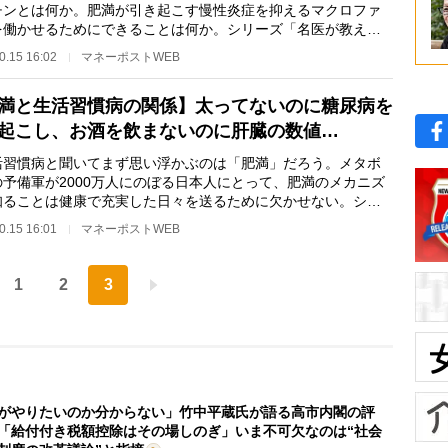
チンとは何か。肥満が引き起こす慢性炎症を抑えるマクロファ
を働かせるためにできることは何か。シリーズ「名医が教える
習慣病対策」、…
0.15 16:02
マネーポストWEB
満と生活習慣病の関係】太ってないのに糖尿病を
起こし、お酒を飲まないのに肝臓の数値…
習慣病と聞いてまず思い浮かぶのは「肥満」だろう。メタボ
の予備軍が2000万人にのぼる日本人にとって、肥満のメカニズ
知ることは健康で充実した日々を送るために欠かせない。シリ
「名医が教える…
0.15 16:01
マネーポストWEB
1
2
3
がやりたいのか分からない」竹中平蔵氏が語る高市内閣の評
「給付付き税額控除はその場しのぎ」いま不可欠なのは“社会