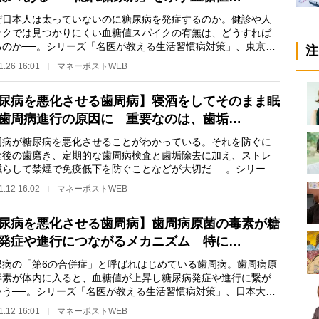
日本人は太っていないのに糖尿病を発症するのか。健診や人
ックでは見つかりにくい血糖値スパイクの有無は、どうすれば
るのか──。シリーズ「名医が教える生活習慣病対策」、東京慈
注
医科大学附属病…
1.26 16:01
マネーポストWEB
尿病を悪化させる歯周病】寝酒をしてそのまま眠
歯周病進行の原因に 重要なのは、歯垢…
病が糖尿病を悪化させることがわかっている。それを防ぐに
食後の歯磨き、定期的な歯周病検査と歯垢除去に加え、ストレ
減らして禁煙で免疫低下を防ぐことなどが大切だ──。シリーズ
医が教える生活…
1.12 16:02
マネーポストWEB
尿病を悪化させる歯周病】歯周病原菌の毒素が糖
発症や進行につながるメカニズム 特に…
病の「第6の合併症」と呼ばれはじめている歯周病。歯周病原
毒素が体内に入ると、血糖値が上昇し糖尿病発症や進行に繋が
いう──。シリーズ「名医が教える生活習慣病対策」、日本大学
歯学部で歯周治…
1.12 16:01
マネーポストWEB