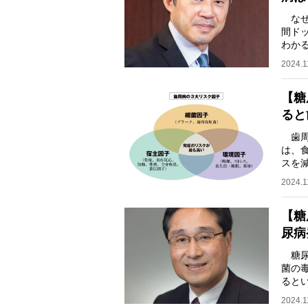
なぜ
間ド
わか
恵会
2024.1
【糖
ると
歯周
は、
スを
「名
2024.1
【糖
尿病
糖尿
菌の
ると
松戸
2024.1