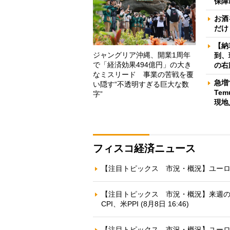
保障
お酒
だけ
【納
ジャングリア沖縄、開業1周年
到、
で「経済効果494億円」の大き
の右
なミスリード 事業の苦戦を覆
急増
い隠す“不透明すぎる巨大な数
Te
字”
現地
フィスコ経済ニュース
【注目トピックス 市況・概況】ユーロ円で
【注目トピックス 市況・概況】来週の
CPI、米PPI (8月8日 16:46)
【注目トピックス 市況・概況】ユーロ