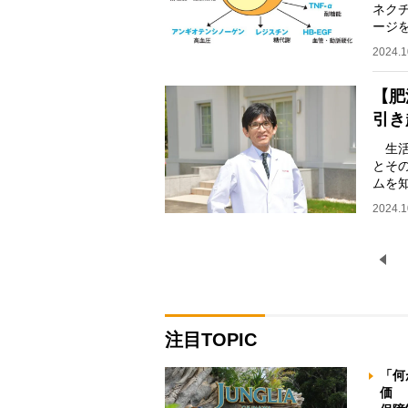
ネク
ージ
生活
2024.1
【肥
引き
生活
とそ
ムを
ーズ
2024.1
注目TOPIC
「何
価 