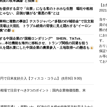
制度の改革議論”と指摘
【お
を提供する店で「出禁」になる客のトホホな生態 嘔吐や粗相
202
じゃない、店側が嫌がる“最悪の客”とは
当サ
車時に複数の事故】テスラジャパン“多額のEV補助金”で注文殺
資の
現場は大混乱 トラブル続発の背後に見え隠れする“イーロン
際の
腕”の影
にお
する中国企業の“国籍ロンダリング” SHEIN、TikTok、
す。
mu…本社機能を海外に移転させ、トランプ関税の回避を狙う
おり
人を隠れ蓑にした中国企業の農業参入・土地取得への懸念も
保証
ル等
てお
日米友好介入【フィスコ・コラム】 (8月9日 9:00)
相場で注目すべき3つのポイント：国内企業物価指数、米
週間見通し：底堅いか、ECBの引き締め的政策方針見込みから