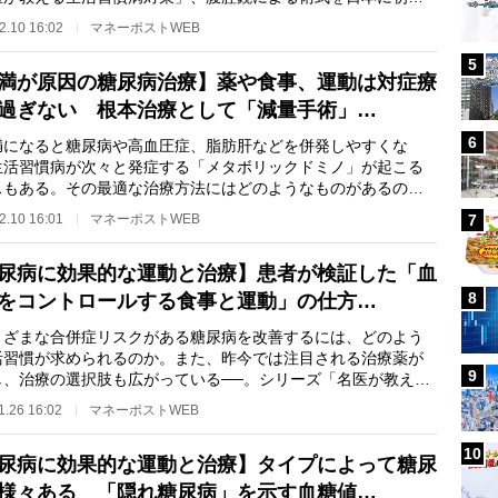
入した四谷メデ…
2.10 16:02
マネーポストWEB
5
満が原因の糖尿病治療】薬や食事、運動は対症療
過ぎない 根本治療として「減量手術」…
6
になると糖尿病や高血圧症、脂肪肝などを併発しやすくな
生活習慣病が次々と発症する「メタボリックドミノ」が起こる
スもある。その最適な治療方法にはどのようなものがあるのか
。シリーズ「名医が…
2.10 16:01
マネーポストWEB
7
尿病に効果的な運動と治療】患者が検証した「血
8
をコントロールする食事と運動」の仕方…
ざまな合併症リスクがある糖尿病を改善するには、どのよう
活習慣が求められるのか。また、昨今では注目される治療薬が
9
し、治療の選択肢も広がっている──。シリーズ「名医が教える
習慣病対策」、…
1.26 16:02
マネーポストWEB
10
尿病に効果的な運動と治療】タイプによって糖尿
様々ある 「隠れ糖尿病」を示す血糖値…