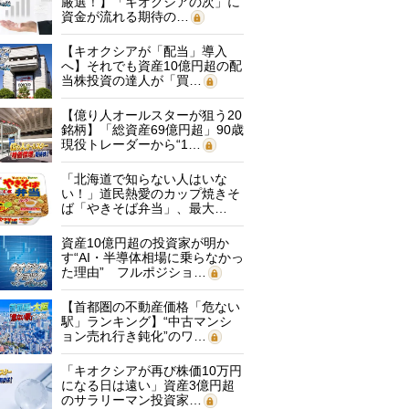
厳選！】「キオクシアの次」に
資金が流れる期待の…
【キオクシアが「配当」導入
へ】それでも資産10億円超の配
当株投資の達人が「買…
【億り人オールスターが狙う20
銘柄】「総資産69億円超」90歳
現役トレーダーから“1…
「北海道で知らない人はいな
い！」道民熱愛のカップ焼きそ
ば「やきそば弁当」、最大…
資産10億円超の投資家が明か
す“AI・半導体相場に乗らなかっ
た理由” フルポジショ…
【首都圏の不動産価格「危ない
駅」ランキング】“中古マンシ
ョン売れ行き鈍化”のワ…
「キオクシアが再び株価10万円
になる日は遠い」資産3億円超
のサラリーマン投資家…