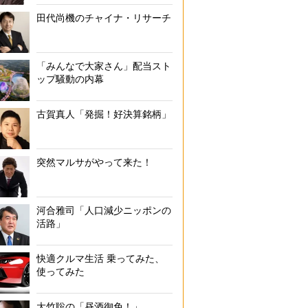
田代尚機のチャイナ・リサーチ
「みんなで大家さん」配当スト
ップ騒動の内幕
古賀真人「発掘！好決算銘柄」
突然マルサがやって来た！
河合雅司「人口減少ニッポンの
活路」
快適クルマ生活 乗ってみた、
使ってみた
大竹聡の「昼酒御免！」