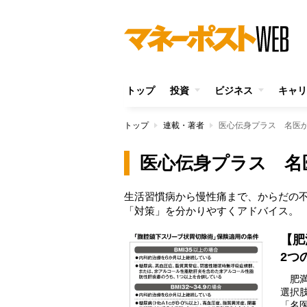
トップ
投資
ビジネス
キャリ
トップ
連載・著者
医心伝身プラス 名医
医心伝身プラス 名
生活習慣病から慢性痛まで、からだの
「対策」を分かりやすくアドバイス。
【肥
2つ
肥満
選択
「名