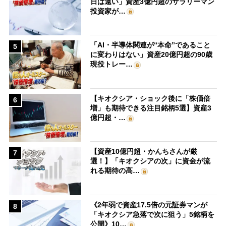
日は遠い」資産3億円超のサラリーマン
投資家が…
「AI・半導体関連が“本命”であること
5
に変わりはない」資産20億円超の90歳
現役トレー…
【キオクシア・ショック後に「株価倍
6
増」も期待できる注目銘柄5選】資産3
億円超・…
【資産10億円超・かんちさんが厳
7
選！】「キオクシアの次」に資金が流
れる期待の高…
《2年弱で資産17.5倍の元証券マンが
8
「キオクシア急落で次に狙う」5銘柄を
公開》10…