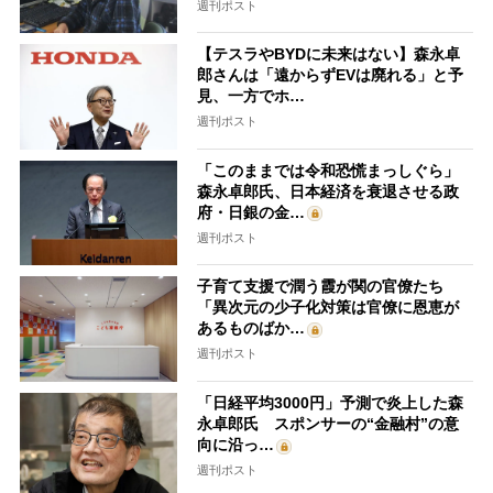
週刊ポスト
【テスラやBYDに未来はない】森永卓
郎さんは「遠からずEVは廃れる」と予
見、一方でホ…
週刊ポスト
「このままでは令和恐慌まっしぐら」
森永卓郎氏、日本経済を衰退させる政
府・日銀の金…
週刊ポスト
子育て支援で潤う霞が関の官僚たち
「異次元の少子化対策は官僚に恩恵が
あるものばか…
週刊ポスト
「日経平均3000円」予測で炎上した森
永卓郎氏 スポンサーの“金融村”の意
向に沿っ…
週刊ポスト