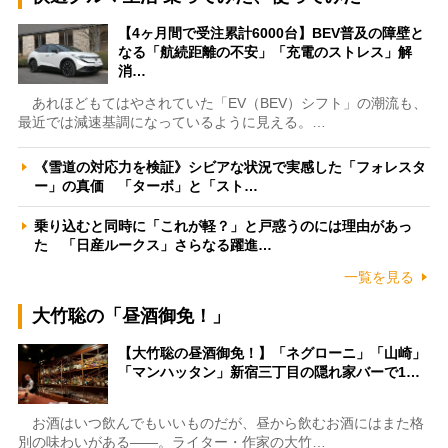
【4ヶ月間で受注累計6000台】BEV普及の障壁と
なる「航続距離の不安」「充電のストレス」解
消…
あれほどもてはやされていた「EV（BEV）シフト」の潮流も、
最近では減速基調になっているように見える。…
《雪道の対応力を検証》シビアな状況で実感した「フォレスタ
ー」の真価 「ターボ」と「スト…
乗り込むと同時に「これが軽？」と戸惑うのには理由があっ
た 「日産ルークス」さらなる躍進…
一覧を見る
大竹聡の「昼酒御免！」
【大竹聡の昼酒御免！】「ネグローニ」「山崎」
「マンハッタン」新宿三丁目の隠れ家バーで1…
お酒はいつ飲んでもいいものだが、昼から飲むお酒にはまた格
別の味わいがある――。ライター・作家の大竹…