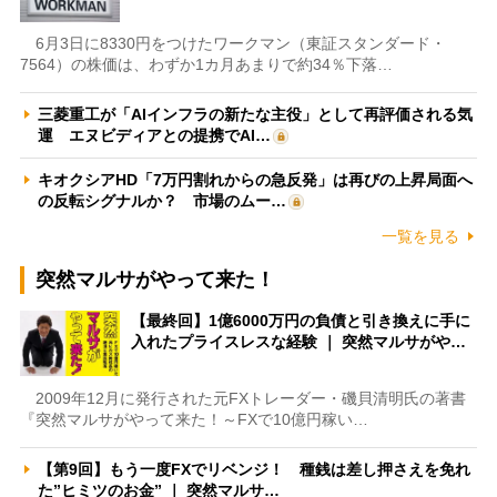
6月3日に8330円をつけたワークマン（東証スタンダード・
7564）の株価は、わずか1カ月あまりで約34％下落…
三菱重工が「AIインフラの新たな主役」として再評価される気
運 エヌビディアとの提携でAI…
キオクシアHD「7万円割れからの急反発」は再びの上昇局面へ
の反転シグナルか？ 市場のムー…
一覧を見る
突然マルサがやって来た！
【最終回】1億6000万円の負債と引き換えに手に
入れたプライスレスな経験 ｜ 突然マルサがや…
2009年12月に発行された元FXトレーダー・磯貝清明氏の著書
『突然マルサがやって来た！～FXで10億円稼い…
【第9回】もう一度FXでリベンジ！ 種銭は差し押さえを免れ
た”ヒミツのお金” ｜ 突然マルサ…