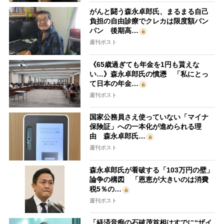
がんと闘う森永卓郎氏、まるまる自己
負担の自由診療でクレカは限度額パン
パン 後期高…
週刊ポスト
《65歳過ぎても年金を1円も貰えな
い…》森永卓郎氏の憤懣 「私にとっ
て日本の年金…
週刊ポスト
国家公務員さえ使っていない「マイナ
保険証」への一本化が進められる理
由 森永卓郎氏…
週刊ポスト
森永卓郎氏が看破する「103万円の壁」
論争の構図 「恩恵が大きいのは消費
税5％の…
週刊ポスト
「経済音痴の石破茂首相はすでに“ザイ