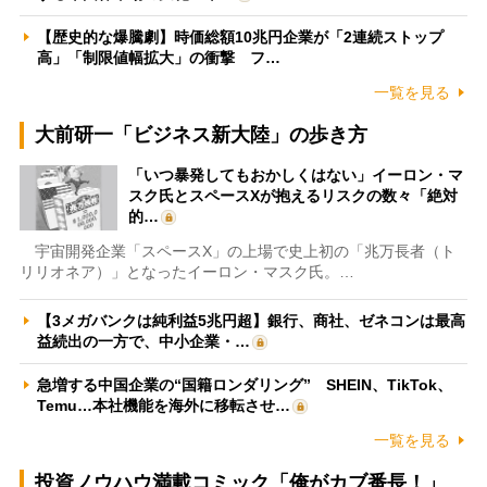
【歴史的な爆騰劇】時価総額10兆円企業が「2連続ストップ
高」「制限値幅拡大」の衝撃 フ…
一覧を見る
大前研一「ビジネス新大陸」の歩き方
「いつ暴発してもおかしくはない」イーロン・マ
スク氏とスペースXが抱えるリスクの数々「絶対
的…
宇宙開発企業「スペースX」の上場で史上初の「兆万長者（ト
リリオネア）」となったイーロン・マスク氏。…
【3メガバンクは純利益5兆円超】銀行、商社、ゼネコンは最高
益続出の一方で、中小企業・…
急増する中国企業の“国籍ロンダリング” SHEIN、TikTok、
Temu…本社機能を海外に移転させ…
一覧を見る
投資ノウハウ満載コミック「俺がカブ番長！」