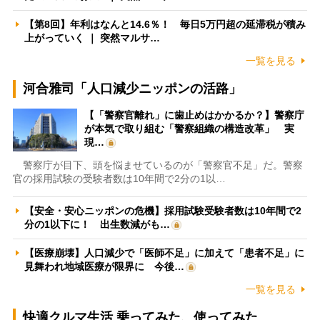
【第8回】年利はなんと14.6％！ 毎日5万円超の延滞税が積み
上がっていく ｜ 突然マルサ…
一覧を見る
河合雅司「人口減少ニッポンの活路」
【「警察官離れ」に歯止めはかかるか？】警察庁
が本気で取り組む「警察組織の構造改革」 実
現…
警察庁が目下、頭を悩ませているのが「警察官不足」だ。警察
官の採用試験の受験者数は10年間で2分の1以…
【安全・安心ニッポンの危機】採用試験受験者数は10年間で2
分の1以下に！ 出生数減がも…
【医療崩壊】人口減少で「医師不足」に加えて「患者不足」に
見舞われ地域医療が限界に 今後…
一覧を見る
快適クルマ生活 乗ってみた、使ってみた