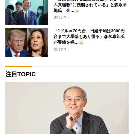
ム真理教”に洗脳されている」と森永卓
郎氏 金…
週刊ポスト
「1ドル＝70円台、日経平均は3000円
台まで大暴落もあり得る」森永卓郎氏
が警鐘を鳴…
週刊ポスト
注目TOPIC