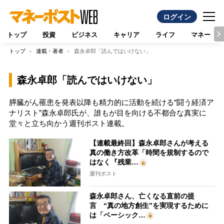
ログイン
トップ
投資
ビジネス
キャリア
ライフ
マネー
トップ
連載・著者
森永卓郎「読んではいけない」
森永卓郎「読んではいけない」
膵臓がん罹患を発表以降も精力的に活動を続ける“闘う経済ア
ナリスト”森永卓郎氏が、誰もが目を向ける不都合な真実に
堂々と立ち向かう週刊ポスト連載。
【連載最終回】森永卓郎さんが考える
真の働き方改革「時間を規制するので
はなく『残業…
週刊ポスト
森永卓郎さん、亡くなる直前の提
言 “真の地方創生”を実現するために
は「ベーシック…