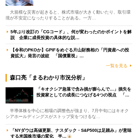
大規模な災害が起きると、株式市場が大きく動いたり、取引環
境が不安定になったりすることがある。一方…
5年ぶり改訂の「CGコード」、何が変わったのかポイントを解
説 企業に成長投資の具体的な説…
【令和のPKOか】GPIFをめぐる片山財務相の「円資産への投
資拡大」発言の波紋 「国債重視」…
一覧を見る
森口亮「まるわかり市況分析」
「キオクシア急落で含み損が膨らんで…」損失を
投資家としての成長につなげる4つの視点 「…
半導体株を中心に相場の調整色が強まり、7月中旬にはキオク
シアホールディングスがストップ安をつけるな…
「NYダウは高値更新、ナスダック・S&P500は足踏み」が意味
する米国株市場の変化 半…