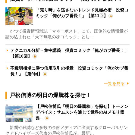
「売り時」を逃さないトレンド見極め術 投資コ
ミック「俺がカブ番長！」【第11回】
かつて投資情報雑誌「マネーポスト」にて、圧倒的な情報量が
詰め込まれた「天下無敵の株コミック」とし…
テクニカル分析・集中講義 投資コミック「俺がカブ番長！」
【第10回】
不透明相場に勝つ信用取引の極意 投資コミック「俺がカブ番
長！」【第9回】
一覧を見る
戸松信博の明日の爆騰株を探せ！
【戸松信博氏「明日の爆騰株」を探せ】トーメン
デバイス：サムスンを通じて世界のAIメモリ需
要…
新聞や雑誌など多数の金融メディアに出演するグローバルリン
クアドバイザーズ代表の戸松信博氏が、最新…