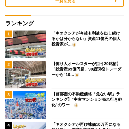
一覧を見る
ランキング
「キオクシアが今後も利益を出し続け
1
るかは分からない」資産11億円の個人
投資家が…
【億り人オールスターが狙う20銘柄】
2
「総資産69億円超」90歳現役トレーダ
ーから“10…
【首都圏の不動産価格「危ない駅」ラ
3
ンキング】“中古マンション売れ行き鈍
化”のワー…
「キオクシアが再び株価10万円になる
4