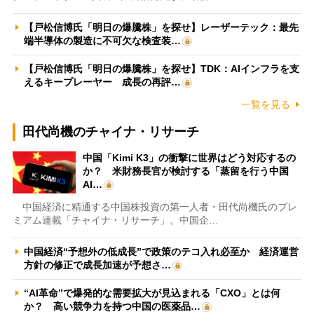
【戸松信博氏「明日の爆騰株」を探せ】レーザーテック：最先
端半導体の製造に不可欠な検査装…
【戸松信博氏「明日の爆騰株」を探せ】TDK：AIインフラを支
えるキープレーヤー 成長の再評…
一覧を見る
田代尚機のチャイナ・リサーチ
中国「Kimi K3」の衝撃に世界はどう対応するの
か？ 米財務長官が検討する「蒸留を行う中国
AI…
中国経済に精通する中国株投資の第一人者・田代尚機氏のプレ
ミアム連載「チャイナ・リサーチ」。中国企…
中国経済“予想外の低成長”で政策のテコ入れ必至か 経済運営
方針の修正で成長加速が予想さ…
“AI革命”で爆発的な需要拡大が見込まれる「CXO」とは何
か？ 高い競争力を持つ中国の医薬品…