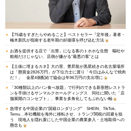
【75歳をすぎたらやめること】ベストセラー『定年後』著者・
楠木新氏が指南する老年期の好循環を呼び込む方法
お酒を提供する店で「出禁」になる客のトホホな生態 嘔吐や
粗相だけじゃない、店側が嫌がる“最悪の客”とは
【土俵に埋まるカネ】大の里、豊昇龍が黒星続きの名古屋場所
は「懸賞金2826万円」が下位力士に渡り「今日はみんなで焼肉
だ！」 金星4個配給で協会は年96万円の支出増に
「30種類以上のパン食べ放題」で行列のできる新形態レストラ
ンを手掛けるサンマルクホールディングス 同社に聞いた「店
舗展開のコンセプト」、事業を多角化してもぶれない軸
急増する中国企業の“国籍ロンダリング” SHEIN、TikTok、
Temu…本社機能を海外に移転させ、トランプ関税の回避を狙
う 現地人を隠れ蓑にした中国企業の農業参入・土地取得への
懸念も