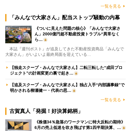
一覧を見る
「みんなで大家さん」配当ストップ騒動の内幕
《ついに見えた問題の核心》「みんなで大家さ
ん」2000億円超不動産投資トラブル“異常なく
ら…
本誌『週刊ポスト』が追及してきた不動産投資商品「みんなで
大家さん」がいよいよ最終局面を迎えている…
【独走スクープ・みんなで大家さん】二転三転した“成田プロ
ジェクト”の計画変更の裏で起き…
【追及スクープ・みんなで大家さん】独占入手“内部議事録”で
明かされる柳瀬健一・代表の思…
一覧を見る
古賀真人「発掘！好決算銘柄」
《株価34％急落のワークマンに特大反転の期待》
6月の売上低迷を吹き飛ばす第1四半期決算、…