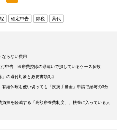
院
確定申告
節税
薬代
・ならない費用
還付申告 医療費控除の勘違いで損しているケース多数
除」の還付対象と必要書類3点
 有給休暇を使い切っても「疾病手当金」申請で給与の3分
費負担を軽減する「高額療養費制度」、扶養に入っている人