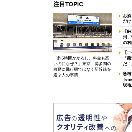
注目TOPIC
お酒
だけ
【納
到、
の右
【土
「約5時間かかるし、料金も高
「懸
いのになぜ？」東京～博多間の
だ！
移動に飛行機ではなく新幹線を
急増
選ぶ人の事情
Te
現地