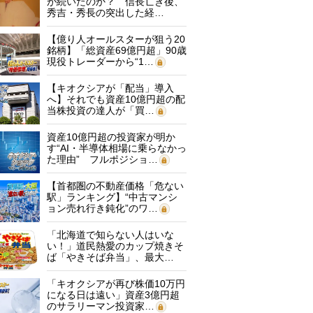
が続いたのか？ 信長亡き後、
秀吉・秀長の突出した経…
【億り人オールスターが狙う20
銘柄】「総資産69億円超」90歳
現役トレーダーから“1…
【キオクシアが「配当」導入
へ】それでも資産10億円超の配
当株投資の達人が「買…
資産10億円超の投資家が明か
す“AI・半導体相場に乗らなかっ
た理由” フルポジショ…
【首都圏の不動産価格「危ない
駅」ランキング】“中古マンシ
ョン売れ行き鈍化”のワ…
「北海道で知らない人はいな
い！」道民熱愛のカップ焼きそ
ば「やきそば弁当」、最大…
「キオクシアが再び株価10万円
になる日は遠い」資産3億円超
のサラリーマン投資家…