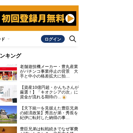
ンド
ログイン
ンキング
老舗遊技機メーカー・豊丸産業
がパチンコ事業停止の背景 大
手と中小の格差拡大に拍…
【資産10億円超・かんちさんが
厳選！】「キオクシアの次」に
資金が流れる期待の…
【天下統一を見据えた豊臣兄弟
の経済政策】秀吉が弟・秀長を
紀伊に転封した納得の事…
豊臣兄弟は転戦続きでなぜ軍費