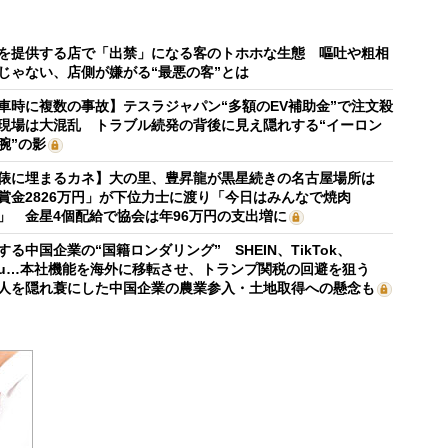
を提供する店で「出禁」になる客のトホホな生態 嘔吐や粗相
じゃない、店側が嫌がる“最悪の客”とは
車時に複数の事故】テスラジャパン“多額のEV補助金”で注文殺
現場は大混乱 トラブル続発の背後に見え隠れする“イーロン
腕”の影
俵に埋まるカネ】大の里、豊昇龍が黒星続きの名古屋場所は
賞金2826万円」が下位力士に渡り「今日はみんなで焼肉
」 金星4個配給で協会は年96万円の支出増に
する中国企業の“国籍ロンダリング” SHEIN、TikTok、
mu…本社機能を海外に移転させ、トランプ関税の回避を狙う
人を隠れ蓑にした中国企業の農業参入・土地取得への懸念も