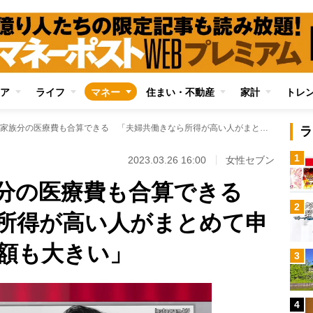
ア
ライフ
マネー
住まい・不動産
家計
トレ
医療費控除は家族分の医療費も合算できる 「夫婦共働きなら所得が高い人がまとめて申告したほうが還付額も大きい」
ラ
1
2023.03.26 16:00
女性セブン
族分の医療費も合算できる
2
所得が高い人がまとめて申
額も大きい」
3
4