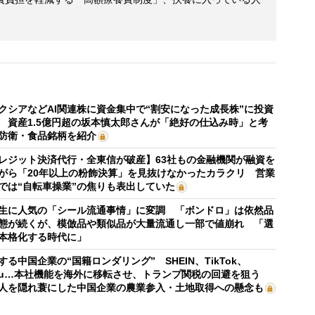
クシアなどAI関連株に資金集中で“割安になった成長株”に投資
 資産1.5億円超の坂本慎太郎さんが「絶好の仕込み時」と考
防衛・食品銘柄を紹介
レジット決済代行・全東信が破産】63社もの金融機関が融資を
がら「20年以上の粉飾決算」を見抜けなかったカラクリ 営業
では“自転車操業”の焦りも表出していた
生に人気の「シール流通事情」に変調 「ボンドロ」は依然品
態が続くが、模倣品や類似品が大量流通し一部で値崩れ 「選
本格化する時代に」
する中国企業の“国籍ロンダリング” SHEIN、TikTok、
mu…本社機能を海外に移転させ、トランプ関税の回避を狙う
人を隠れ蓑にした中国企業の農業参入・土地取得への懸念も