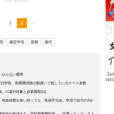
1
2
院
確定申告
節税
薬代
【お
・ならない費用
202
還付申告 医療費控除の勘違いで損しているケース多数
除」の還付対象と必要書類3点
 有給休暇を使い切っても「疾病手当金」申請で給与の3分
費負担を軽減する「高額療養費制度」、扶養に入っている人