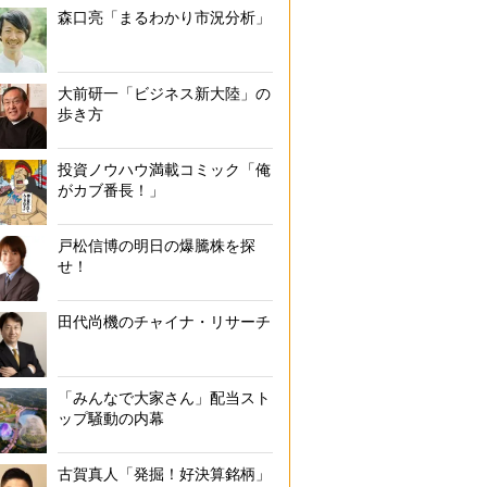
森口亮「まるわかり市況分析」
大前研一「ビジネス新大陸」の
歩き方
投資ノウハウ満載コミック「俺
がカブ番長！」
戸松信博の明日の爆騰株を探
せ！
田代尚機のチャイナ・リサーチ
「みんなで大家さん」配当スト
ップ騒動の内幕
古賀真人「発掘！好決算銘柄」