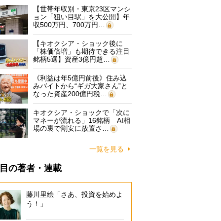
【世帯年収別・東京23区マンシ
ョン「狙い目駅」を大公開】年
収500万円、700万円…
【キオクシア・ショック後に
「株価倍増」も期待できる注目
銘柄5選】資産3億円超…
《利益は年5億円前後》住み込
みバイトから“ギガ大家さん”と
なった資産200億円税…
キオクシア・ショックで「次に
マネーが流れる」16銘柄 AI相
場の裏で割安に放置さ…
一覧を見る
目の著者・連載
藤川里絵「さあ、投資を始めよ
う！」