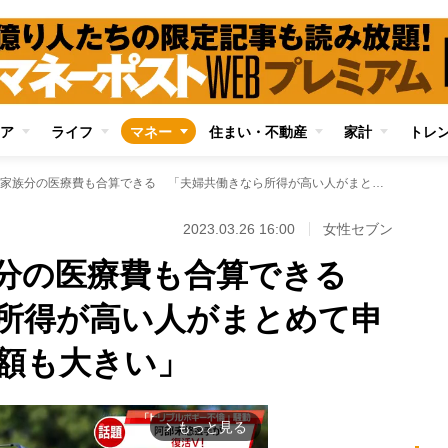
ア
ライフ
マネー
住まい・不動産
家計
トレ
医療費控除は家族分の医療費も合算できる 「夫婦共働きなら所得が高い人がまとめて申告したほうが還付額も大きい」
2023.03.26 16:00
女性セブン
族分の医療費も合算できる
所得が高い人がまとめて申
額も大きい」
もっと見る
arrow_forward_ios