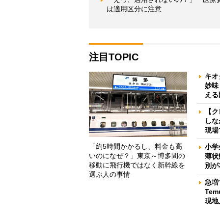
は適用区分に注意
注目TOPIC
キオ
妙味
える
【ク
しな
現場
「約5時間かかるし、料金も高
小学
いのになぜ？」東京～博多間の
薄状
移動に飛行機ではなく新幹線を
別が
選ぶ人の事情
急増
Te
現地