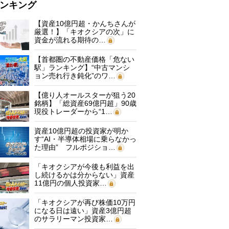
ンキング
【資産10億円超・かんちさんが
厳選！】「キオクシアの次」に
資金が流れる期待の…
【首都圏の不動産価格「危ない
駅」ランキング】“中古マンシ
ョン売れ行き鈍化”のワ…
【億り人オールスターが狙う20
銘柄】「総資産69億円超」90歳
現役トレーダーから“1…
資産10億円超の投資家が明か
す“AI・半導体相場に乗らなかっ
た理由” フルポジショ…
「キオクシアが今後も利益を出
し続けるかは分からない」資産
11億円の個人投資家…
「キオクシアが再び株価10万円
になる日は遠い」資産3億円超
のサラリーマン投資家…