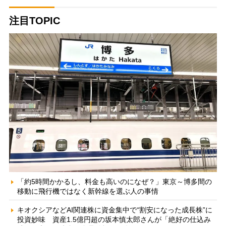
注目TOPIC
「約5時間かかるし、料金も高いのになぜ？」東京～博多間の
移動に飛行機ではなく新幹線を選ぶ人の事情
キオクシアなどAI関連株に資金集中で“割安になった成長株”に
投資妙味 資産1.5億円超の坂本慎太郎さんが「絶好の仕込み