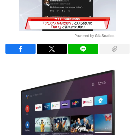
Powered by 
GliaStudios
Mute