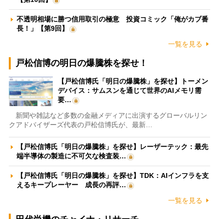
不透明相場に勝つ信用取引の極意 投資コミック「俺がカブ番
長！」【第9回】
一覧を見る
戸松信博の明日の爆騰株を探せ！
【戸松信博氏「明日の爆騰株」を探せ】トーメン
デバイス：サムスンを通じて世界のAIメモリ需
要…
新聞や雑誌など多数の金融メディアに出演するグローバルリン
クアドバイザーズ代表の戸松信博氏が、最新…
【戸松信博氏「明日の爆騰株」を探せ】レーザーテック：最先
端半導体の製造に不可欠な検査装…
【戸松信博氏「明日の爆騰株」を探せ】TDK：AIインフラを支
えるキープレーヤー 成長の再評…
一覧を見る