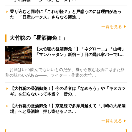
乗り込むと同時に「これが軽？」と戸惑うのには理由があっ
た 「日産ルークス」さらなる躍進…
一覧を見る
大竹聡の「昼酒御免！」
【大竹聡の昼酒御免！】「ネグローニ」「山崎」
「マンハッタン」新宿三丁目の隠れ家バーで1…
お酒はいつ飲んでもいいものだが、昼から飲むお酒にはまた格
別の味わいがある――。ライター・作家の大竹…
【大竹聡の昼酒御免！】今の若者は「なめろう」や「キヌカツ
ギ」を知らないって本当？ 昔の…
【大竹聡の昼酒御免！】京急線で多摩川越えて「川崎の大衆酒
場」へと昼酒旅 押し寄せるノス…
一覧を見る