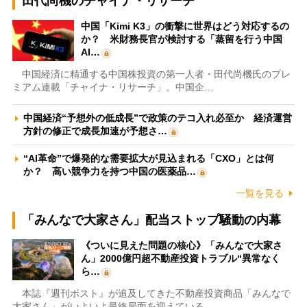
田代尚機のチャイナ・リサーチ
中国「Kimi K3」の衝撃に世界はどう対応するの
か？ 米財務長官が検討する「蒸留を行う中国
AI…
中国経済に精通する中国株投資の第一人者・田代尚機氏のプレ
ミアム連載「チャイナ・リサーチ」。中国企…
中国経済“予想外の低成長”で政策のテコ入れ必至か 経済運営
方針の修正で成長加速が予想さ…
“AI革命”で爆発的な需要拡大が見込まれる「CXO」とは何
か？ 高い競争力を持つ中国の医薬品…
一覧を見る
「みんなで大家さん」配当ストップ騒動の内幕
《ついに見えた問題の核心》「みんなで大家さ
ん」2000億円超不動産投資トラブル“異常なく
ら…
本誌『週刊ポスト』が追及してきた不動産投資商品「みんなで
大家さん」がいよいよ最終局面を迎えている…