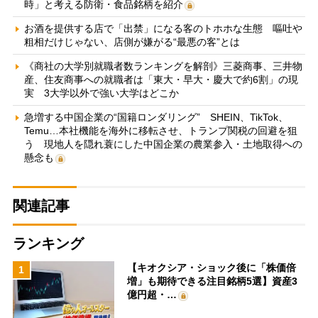
時」と考える防衛・食品銘柄を紹介
お酒を提供する店で「出禁」になる客のトホホな生態 嘔吐や
粗相だけじゃない、店側が嫌がる“最悪の客”とは
《商社の大学別就職者数ランキングを解剖》三菱商事、三井物
産、住友商事への就職者は「東大・早大・慶大で約6割」の現
実 3大学以外で強い大学はどこか
急増する中国企業の“国籍ロンダリング” SHEIN、TikTok、
Temu…本社機能を海外に移転させ、トランプ関税の回避を狙
う 現地人を隠れ蓑にした中国企業の農業参入・土地取得への
懸念も
関連記事
ランキング
【キオクシア・ショック後に「株価倍
1
増」も期待できる注目銘柄5選】資産3
億円超・…