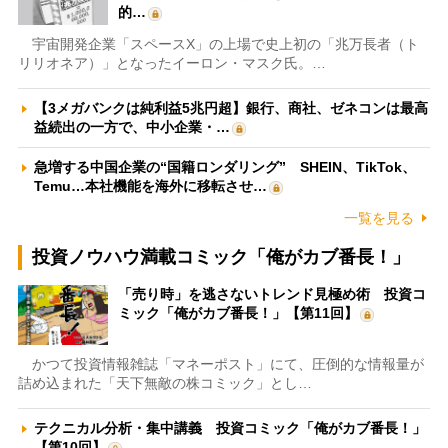
的…
宇宙開発企業「スペースX」の上場で史上初の「兆万長者（ト
リリオネア）」となったイーロン・マスク氏。…
【3メガバンクは純利益5兆円超】銀行、商社、ゼネコンは最高
益続出の一方で、中小企業・…
急増する中国企業の“国籍ロンダリング” SHEIN、TikTok、
Temu…本社機能を海外に移転させ…
一覧を見る
投資ノウハウ満載コミック「俺がカブ番長！」
「売り時」を逃さないトレンド見極め術 投資コ
ミック「俺がカブ番長！」【第11回】
かつて投資情報雑誌「マネーポスト」にて、圧倒的な情報量が
詰め込まれた「天下無敵の株コミック」とし…
テクニカル分析・集中講義 投資コミック「俺がカブ番長！」
【第10回】