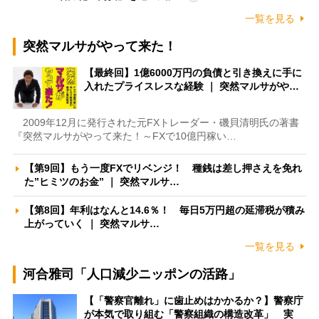
一覧を見る
突然マルサがやって来た！
【最終回】1億6000万円の負債と引き換えに手に
入れたプライスレスな経験 ｜ 突然マルサがや…
2009年12月に発行された元FXトレーダー・磯貝清明氏の著書
『突然マルサがやって来た！～FXで10億円稼い…
【第9回】もう一度FXでリベンジ！ 種銭は差し押さえを免れ
た”ヒミツのお金” ｜ 突然マルサ…
【第8回】年利はなんと14.6％！ 毎日5万円超の延滞税が積み
上がっていく ｜ 突然マルサ…
一覧を見る
河合雅司「人口減少ニッポンの活路」
【「警察官離れ」に歯止めはかかるか？】警察庁
が本気で取り組む「警察組織の構造改革」 実