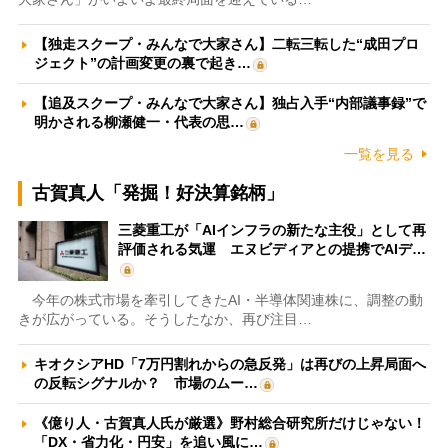
【独走スクープ・みんなで大家さん】二転三転した“成田プロ
ジェクト”の計画変更の裏で起き…
【追及スクープ・みんなで大家さん】独占入手“内部議事録”で
明かされる柳瀬健一・代表の思…
一覧を見る
古賀真人「発掘！好決算銘柄」
三菱重工が「AIインフラの新たな主役」として再
評価される気運 エヌビディアとの提携でAIデ…
今年の株式市場を牽引してきたAI・半導体関連株に、調整の動
きが広がっている。そうしたなか、再び注目…
キオクシアHD「7万円割れからの急反発」は再びの上昇局面へ
の反転シグナルか？ 市場のムー…
《億り人・古賀真人氏が厳選》野村総合研究所だけじゃない！
「DX・省力化・円安」を追い風に…