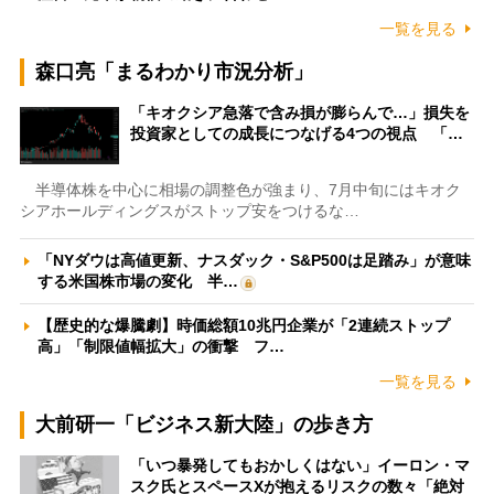
一覧を見る
森口亮「まるわかり市況分析」
「キオクシア急落で含み損が膨らんで…」損失を
投資家としての成長につなげる4つの視点 「…
半導体株を中心に相場の調整色が強まり、7月中旬にはキオク
シアホールディングスがストップ安をつけるな…
「NYダウは高値更新、ナスダック・S&P500は足踏み」が意味
する米国株市場の変化 半…
【歴史的な爆騰劇】時価総額10兆円企業が「2連続ストップ
高」「制限値幅拡大」の衝撃 フ…
一覧を見る
大前研一「ビジネス新大陸」の歩き方
「いつ暴発してもおかしくはない」イーロン・マ
スク氏とスペースXが抱えるリスクの数々「絶対