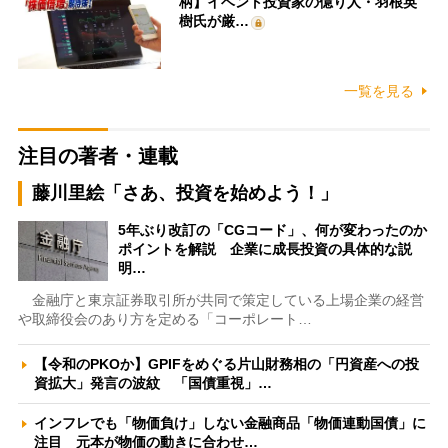
柄】イベント投資家の億り人・羽根英
樹氏が厳…
一覧を見る
注目の著者・連載
藤川里絵「さあ、投資を始めよう！」
5年ぶり改訂の「CGコード」、何が変わったのか
ポイントを解説 企業に成長投資の具体的な説
明…
金融庁と東京証券取引所が共同で策定している上場企業の経営
や取締役会のあり方を定める「コーポレート…
【令和のPKOか】GPIFをめぐる片山財務相の「円資産への投
資拡大」発言の波紋 「国債重視」…
インフレでも「物価負け」しない金融商品「物価連動国債」に
注目 元本が物価の動きに合わせ…