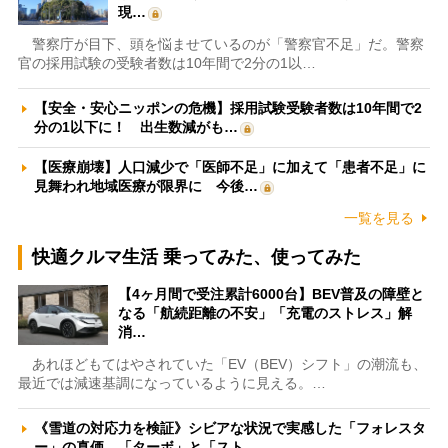
現…
警察庁が目下、頭を悩ませているのが「警察官不足」だ。警察
官の採用試験の受験者数は10年間で2分の1以…
【安全・安心ニッポンの危機】採用試験受験者数は10年間で2
分の1以下に！ 出生数減がも…
【医療崩壊】人口減少で「医師不足」に加えて「患者不足」に
見舞われ地域医療が限界に 今後…
一覧を見る
快適クルマ生活 乗ってみた、使ってみた
【4ヶ月間で受注累計6000台】BEV普及の障壁と
なる「航続距離の不安」「充電のストレス」解
消…
あれほどもてはやされていた「EV（BEV）シフト」の潮流も、
最近では減速基調になっているように見える。…
《雪道の対応力を検証》シビアな状況で実感した「フォレスタ
ー」の真価 「ターボ」と「スト…