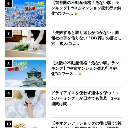
【首都圏の不動産価格「危ない駅」ラ
6
ンキング】“中古マンション売れ行き鈍
化”のワー…
「失敗すると取り返しがつかない」葬
7
儀社の手を借りない「DIY葬」の落とし
穴 素人には…
【大阪の不動産価格「危ない駅」ラン
8
キング】“中古マンション売れ行き鈍
化”のワース…
ドライアイスを使わず遺体を保つ「エ
9
ンバーミング」が日本でも普及 1～2
週間は問…
【キオクシア・ショックの後に狙う5銘
10