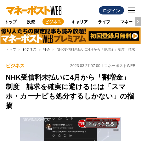
ログイン
トップ
投資
ビジネス
キャリア
ライフ
マネー
トップ
ビジネス
社会
NHK受信料未払いに4月から「割増金」制度 請求
ビジネス
2023.03.27 07:00
マネーポストWEB
NHK受信料未払いに4月から「割増金」
制度 請求を確実に避けるには「スマ
ホ・カーナビも処分するしかない」の指
摘
もっと見る
arrow_forward_ios