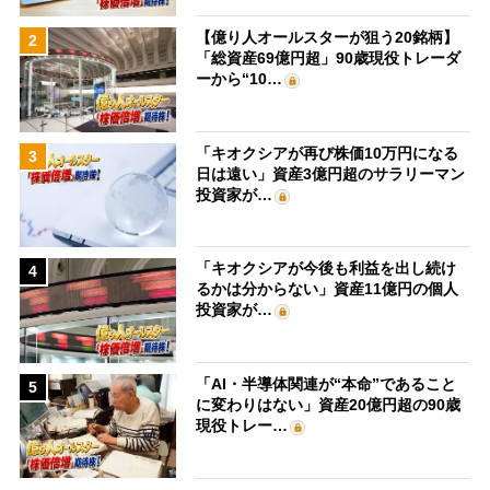
【億り人オールスターが狙う20銘柄】
2
「総資産69億円超」90歳現役トレーダ
ーから“10…
「キオクシアが再び株価10万円になる
3
日は遠い」資産3億円超のサラリーマン
投資家が…
「キオクシアが今後も利益を出し続け
4
るかは分からない」資産11億円の個人
投資家が…
「AI・半導体関連が“本命”であること
5
に変わりはない」資産20億円超の90歳
現役トレー…