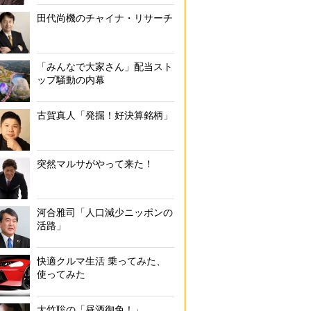
田代尚機のチャイナ・リサーチ
「みんなで大家さん」配当スト
ップ騒動の内幕
古賀真人「発掘！好決算銘柄」
突然マルサがやって来た！
河合雅司「人口減少ニッポンの
活路」
快適クルマ生活 乗ってみた、
使ってみた
大竹聡の「昼酒御免！」