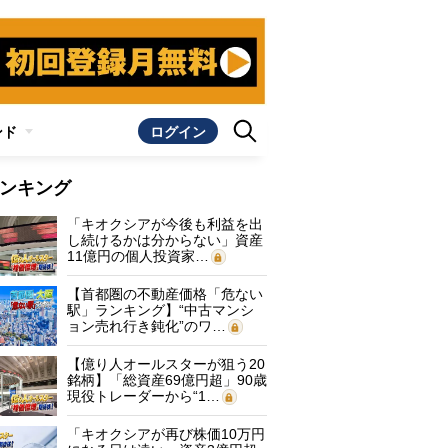
ンド
ログイン
ンキング
「キオクシアが今後も利益を出
し続けるかは分からない」資産
11億円の個人投資家…
【首都圏の不動産価格「危ない
駅」ランキング】“中古マンシ
ョン売れ行き鈍化”のワ…
【億り人オールスターが狙う20
銘柄】「総資産69億円超」90歳
現役トレーダーから“1…
「キオクシアが再び株価10万円