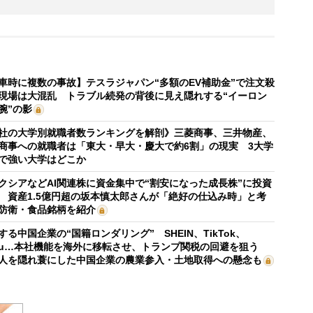
車時に複数の事故】テスラジャパン“多額のEV補助金”で注文殺
現場は大混乱 トラブル続発の背後に見え隠れする“イーロン
腕”の影
社の大学別就職者数ランキングを解剖》三菱商事、三井物産、
商事への就職者は「東大・早大・慶大で約6割」の現実 3大学
で強い大学はどこか
クシアなどAI関連株に資金集中で“割安になった成長株”に投資
 資産1.5億円超の坂本慎太郎さんが「絶好の仕込み時」と考
防衛・食品銘柄を紹介
する中国企業の“国籍ロンダリング” SHEIN、TikTok、
mu…本社機能を海外に移転させ、トランプ関税の回避を狙う
人を隠れ蓑にした中国企業の農業参入・土地取得への懸念も