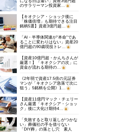
になる日は遠い」資産3億円超
のサラリーマン投資家…
【キオクシア・ショック後に
「株価倍増」も期待できる注目
銘柄5選】資産3億円超…
「AI・半導体関連が“本命”であ
ることに変わりはない」資産20
億円超の90歳現役トレ…
【資産10億円超・かんちさんが
厳選！】「キオクシアの次」に
資金が流れる期待の…
《2年弱で資産17.5倍の元証券
マンが「キオクシア急落で次に
狙う」5銘柄を公開》1…
【資産11億円マック・チェリー
さん厳選「キオクシア・ショッ
ク」後に大化け期待4…
「失敗すると取り返しがつかな
い」葬儀社の手を借りない
「DIY葬」の落とし穴 素人