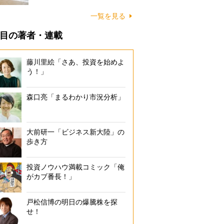
に…
一覧を見る
目の著者・連載
藤川里絵「さあ、投資を始めよ
う！」
森口亮「まるわかり市況分析」
大前研一「ビジネス新大陸」の
歩き方
投資ノウハウ満載コミック「俺
がカブ番長！」
戸松信博の明日の爆騰株を探
せ！