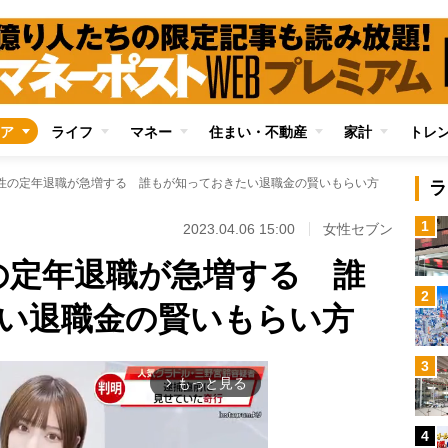
ア
ライフ
マネー
住まい・不動産
家計
トレ
性の定年退職が急増する 誰もが知っておきたい退職金の賢いもらい方
ラ
1
2023.04.06 15:00
女性セブン
の定年退職が急増する 誰
2
い退職金の賢いもらい方
3
もっと見る
arrow_forward_ios
4