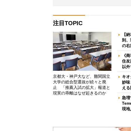
注目TOPIC
【納
到、
の右
《商
住友
以外
京都大・神戸大など、難関国立
キオ
大学の総合型選抜が続々と廃
妙味
止 「推薦入試の拡大」報道と
える
現実の乖離はなぜ起きるのか
急増
Te
現地