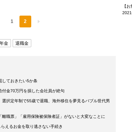
【お
202
1
2
年金
退職金
認しておきたい5か条
給付金70万円を損した会社員が絶句
」選択定年制で55歳で退職、海外移住を夢見るバブル世代男
「離職票」「雇用保険被保険者証」がないと大変なことに
もらえるお金を取り逃さない手続き