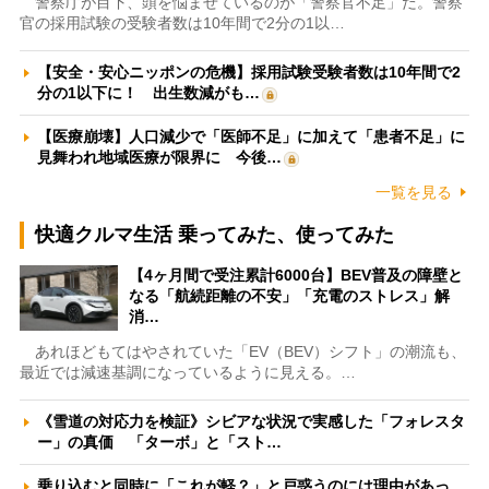
警察庁が目下、頭を悩ませているのが「警察官不足」だ。警察
官の採用試験の受験者数は10年間で2分の1以…
【安全・安心ニッポンの危機】採用試験受験者数は10年間で2
分の1以下に！ 出生数減がも…
【医療崩壊】人口減少で「医師不足」に加えて「患者不足」に
見舞われ地域医療が限界に 今後…
一覧を見る
快適クルマ生活 乗ってみた、使ってみた
【4ヶ月間で受注累計6000台】BEV普及の障壁と
なる「航続距離の不安」「充電のストレス」解
消…
あれほどもてはやされていた「EV（BEV）シフト」の潮流も、
最近では減速基調になっているように見える。…
《雪道の対応力を検証》シビアな状況で実感した「フォレスタ
ー」の真価 「ターボ」と「スト…
乗り込むと同時に「これが軽？」と戸惑うのには理由があっ