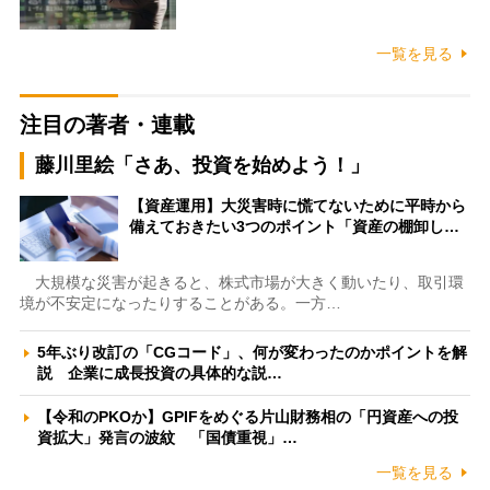
一覧を見る
注目の著者・連載
藤川里絵「さあ、投資を始めよう！」
【資産運用】大災害時に慌てないために平時から
備えておきたい3つのポイント「資産の棚卸し…
大規模な災害が起きると、株式市場が大きく動いたり、取引環
境が不安定になったりすることがある。一方…
5年ぶり改訂の「CGコード」、何が変わったのかポイントを解
説 企業に成長投資の具体的な説…
【令和のPKOか】GPIFをめぐる片山財務相の「円資産への投
資拡大」発言の波紋 「国債重視」…
一覧を見る