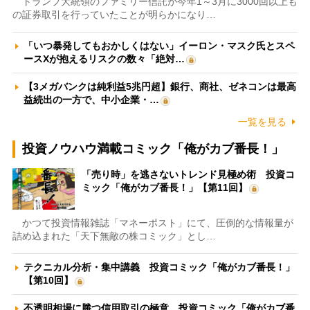
トランプ大統領のファミリー信託が今年1～3月に3000回以上も
の証券取引を行っていたことが明らかになり…
「いつ暴発してもおかしくはない」イーロン・マスク氏とスペ
ースXが抱えるリスクの数々「絶対…
【3メガバンクは純利益5兆円超】銀行、商社、ゼネコンは最高
益続出の一方で、中小企業・…
一覧を見る
投資ノウハウ満載コミック「俺がカブ番長！」
「売り時」を逃さないトレンド見極め術 投資コ
ミック「俺がカブ番長！」【第11回】
かつて投資情報雑誌「マネーポスト」にて、圧倒的な情報量が
詰め込まれた「天下無敵の株コミック」とし…
テクニカル分析・集中講義 投資コミック「俺がカブ番長！」
【第10回】
不透明相場に勝つ信用取引の極意 投資コミック「俺がカブ番