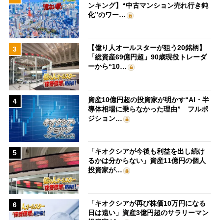
ンキング】“中古マンション売れ行き鈍
化”のワー…
【億り人オールスターが狙う20銘柄】
3
「総資産69億円超」90歳現役トレーダ
ーから“10…
資産10億円超の投資家が明かす“AI・半
4
導体相場に乗らなかった理由” フルポ
ジション…
「キオクシアが今後も利益を出し続け
5
るかは分からない」資産11億円の個人
投資家が…
「キオクシアが再び株価10万円になる
6
日は遠い」資産3億円超のサラリーマン