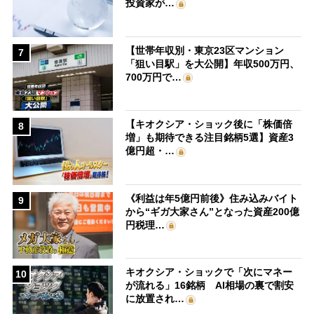
投資家が…
【世帯年収別・東京23区マンション
7
「狙い目駅」を大公開】年収500万円、
700万円で…
【キオクシア・ショック後に「株価倍
8
増」も期待できる注目銘柄5選】資産3
億円超・…
《利益は年5億円前後》住み込みバイト
9
から“ギガ大家さん”となった資産200億
円税理…
キオクシア・ショックで「次にマネー
10
が流れる」16銘柄 AI相場の裏で割安
に放置され…