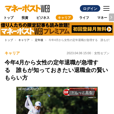
ログイン
トップ
投資
ビジネス
キャリア
ライフ
マネー
トップ
キャリア
定年後
今年4月から女性の定年退職が急増する 誰もが知
キャリア
2023.04.06 15:00
女性セブン
今年4月から女性の定年退職が急増す
る 誰もが知っておきたい退職金の賢い
もらい方
もっと見る
arrow_forward_ios