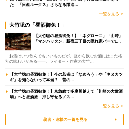
た 「日産ルークス」さらなる躍進…
一覧を見る
大竹聡の「昼酒御免！」
【大竹聡の昼酒御免！】「ネグローニ」「山崎」
「マンハッタン」新宿三丁目の隠れ家バーで1…
お酒はいつ飲んでもいいものだが、昼から飲むお酒にはまた格
別の味わいがある――。ライター・作家の大竹…
【大竹聡の昼酒御免！】今の若者は「なめろう」や「キヌカツ
ギ」を知らないって本当？ 昔の…
【大竹聡の昼酒御免！】京急線で多摩川越えて「川崎の大衆酒
場」へと昼酒旅 押し寄せるノス…
一覧を見る
著者・連載の一覧を見る