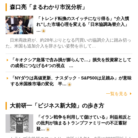
森口亮「まるわかり市況分析」
「トレンド転換のスイッチになり得る」“介入慣
れ”した市場心理を変える「日米協調為替介入」
…
日米両政府が、約28年ぶりとなる円買いの協調介入に踏み切っ
た。米国も追加介入を辞さない姿勢を示して…
「キオクシア急落で含み損が膨らんで…」損失を投資家として
の成長につなげる4つの視点 …
「NYダウは高値更新、ナスダック・S&P500は足踏み」が意味
する米国株市場の変化 半…
一覧を見る
大前研一「ビジネス新大陸」の歩き方
「イラン戦争を利用して儲けている」利益相反と
の批判が強まるトランプファミリーの不正蓄財
疑…