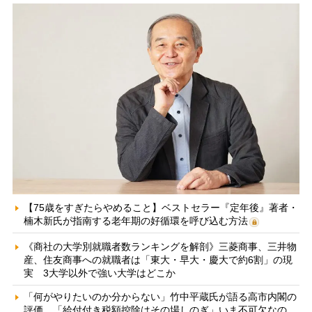
【75歳をすぎたらやめること】ベストセラー『定年後』著者・
楠木新氏が指南する老年期の好循環を呼び込む方法
《商社の大学別就職者数ランキングを解剖》三菱商事、三井物
産、住友商事への就職者は「東大・早大・慶大で約6割」の現
実 3大学以外で強い大学はどこか
「何がやりたいのか分からない」竹中平蔵氏が語る高市内閣の
評価 「給付付き税額控除はその場しのぎ」いま不可欠なの