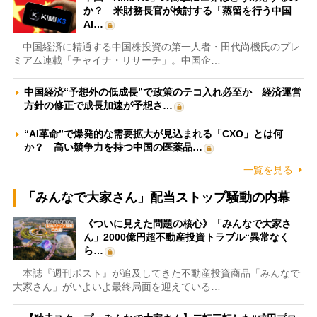
か？ 米財務長官が検討する「蒸留を行う中国
AI…
中国経済に精通する中国株投資の第一人者・田代尚機氏のプレ
ミアム連載「チャイナ・リサーチ」。中国企…
中国経済“予想外の低成長”で政策のテコ入れ必至か 経済運営
方針の修正で成長加速が予想さ…
“AI革命”で爆発的な需要拡大が見込まれる「CXO」とは何
か？ 高い競争力を持つ中国の医薬品…
一覧を見る
「みんなで大家さん」配当ストップ騒動の内幕
《ついに見えた問題の核心》「みんなで大家さ
ん」2000億円超不動産投資トラブル“異常なく
ら…
本誌『週刊ポスト』が追及してきた不動産投資商品「みんなで
大家さん」がいよいよ最終局面を迎えている…