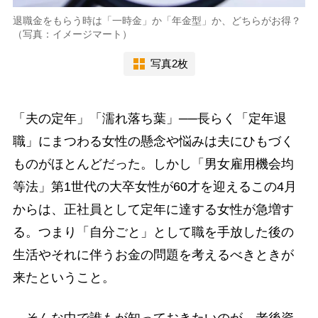
退職金をもらう時は「一時金」か「年金型」か、どちらがお得？
（写真：イメージマート）
写真2枚
「夫の定年」「濡れ落ち葉」──長らく「定年退
職」にまつわる女性の懸念や悩みは夫にひもづく
ものがほとんどだった。しかし「男女雇用機会均
等法」第1世代の大卒女性が60才を迎えるこの4月
からは、正社員として定年に達する女性が急増す
る。つまり「自分ごと」として職を手放した後の
生活やそれに伴うお金の問題を考えるべきときが
来たということ。
そんな中で誰もが知っておきたいのが、老後資