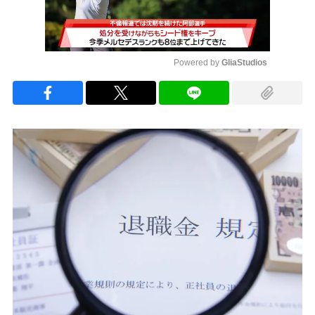
Powered by 
GliaStudios
Mute