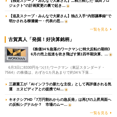
【独走スクープ・みんなで大家さん】二転三転した“成田プロ
ジェクト”の計画変更の裏で起き…
【追及スクープ・みんなで大家さん】独占入手“内部議事録”で
明かされる柳瀬健一・代表の思…
一覧を見る
古賀真人「発掘！好決算銘柄」
《株価34％急落のワークマンに特大反転の期待》
6月の売上低迷を吹き飛ばす第1四半期決算、…
6月3日に8330円をつけたワークマン（東証スタンダード・
7564）の株価は、わずか1カ月あまりで約34％下落…
三菱重工が「AIインフラの新たな主役」として再評価される気
運 エヌビディアとの提携でAI…
キオクシアHD「7万円割れからの急反発」は再びの上昇局面へ
の反転シグナルか？ 市場のムー…
一覧を見る