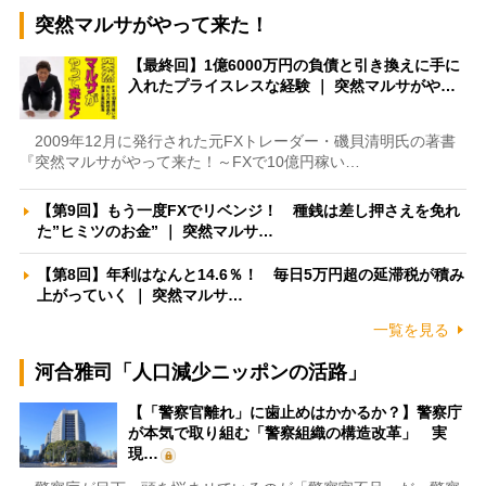
突然マルサがやって来た！
【最終回】1億6000万円の負債と引き換えに手に
入れたプライスレスな経験 ｜ 突然マルサがや…
2009年12月に発行された元FXトレーダー・磯貝清明氏の著書
『突然マルサがやって来た！～FXで10億円稼い…
【第9回】もう一度FXでリベンジ！ 種銭は差し押さえを免れ
た”ヒミツのお金” ｜ 突然マルサ…
【第8回】年利はなんと14.6％！ 毎日5万円超の延滞税が積み
上がっていく ｜ 突然マルサ…
一覧を見る
河合雅司「人口減少ニッポンの活路」
【「警察官離れ」に歯止めはかかるか？】警察庁
が本気で取り組む「警察組織の構造改革」 実
現…