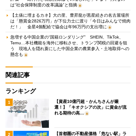
は“社会保障制度の改革議論”と指摘
【土俵に埋まるカネ】大の里、豊昇龍が黒星続きの名古屋場所
は「懸賞金2826万円」が下位力士に渡り「今日はみんなで焼肉
だ！」 金星4個配給で協会は年96万円の支出増に
急増する中国企業の“国籍ロンダリング” SHEIN、TikTok、
Temu…本社機能を海外に移転させ、トランプ関税の回避を狙
う 現地人を隠れ蓑にした中国企業の農業参入・土地取得への
懸念も
関連記事
ランキング
【資産10億円超・かんちさんが厳
1
選！】「キオクシアの次」に資金が流
れる期待の高…
【首都圏の不動産価格「危ない駅」ラ
2