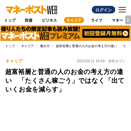
ログイン
トップ
投資
ビジネス
キャリア
ライフ
マネー
トップ
キャリア
働き方
超富裕層と普通の人のお金の考え方の違い 「たく
キャリア
2023.04.21 16:00
女性セブン
超富裕層と普通の人のお金の考え方の違
い 「たくさん稼ごう」ではなく「出て
いくお金を減らす」
Loaded
:
100.00%
/
Unmute