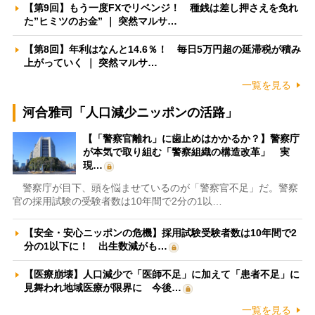
【第9回】もう一度FXでリベンジ！ 種銭は差し押さえを免れ
た”ヒミツのお金” ｜ 突然マルサ…
【第8回】年利はなんと14.6％！ 毎日5万円超の延滞税が積み
上がっていく ｜ 突然マルサ…
一覧を見る
河合雅司「人口減少ニッポンの活路」
【「警察官離れ」に歯止めはかかるか？】警察庁
が本気で取り組む「警察組織の構造改革」 実
現…
警察庁が目下、頭を悩ませているのが「警察官不足」だ。警察
官の採用試験の受験者数は10年間で2分の1以…
【安全・安心ニッポンの危機】採用試験受験者数は10年間で2
分の1以下に！ 出生数減がも…
【医療崩壊】人口減少で「医師不足」に加えて「患者不足」に
見舞われ地域医療が限界に 今後…
一覧を見る