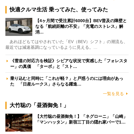
快適クルマ生活 乗ってみた、使ってみた
【4ヶ月間で受注累計6000台】BEV普及の障壁と
なる「航続距離の不安」「充電のストレス」解
消…
あれほどもてはやされていた「EV（BEV）シフト」の潮流も、
最近では減速基調になっているように見える。…
《雪道の対応力を検証》シビアな状況で実感した「フォレスタ
ー」の真価 「ターボ」と「スト…
乗り込むと同時に「これが軽？」と戸惑うのには理由があっ
た 「日産ルークス」さらなる躍進…
一覧を見る
大竹聡の「昼酒御免！」
【大竹聡の昼酒御免！】「ネグローニ」「山崎」
「マンハッタン」新宿三丁目の隠れ家バーで1…