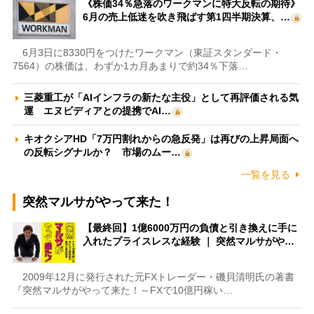
《株価34％急落のワークマンに特大反転の期待》
6月の売上低迷を吹き飛ばす第1四半期決算、…
6月3日に8330円をつけたワークマン（東証スタンダード・
7564）の株価は、わずか1カ月あまりで約34％下落…
三菱重工が「AIインフラの新たな主役」として再評価される気
運 エヌビディアとの提携でAI…
キオクシアHD「7万円割れからの急反発」は再びの上昇局面へ
の反転シグナルか？ 市場のムー…
一覧を見る
突然マルサがやって来た！
【最終回】1億6000万円の負債と引き換えに手に
入れたプライスレスな経験 ｜ 突然マルサがや…
2009年12月に発行された元FXトレーダー・磯貝清明氏の著書
『突然マルサがやって来た！～FXで10億円稼い…