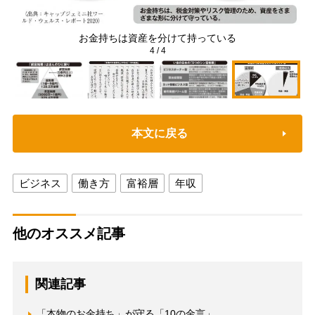
お金持ちは資産を分けて持っている
4
/
4
本文に戻る
ビジネス
働き方
富裕層
年収
他のオススメ記事
関連記事
「本物のお金持ち」が守る「10の金言」