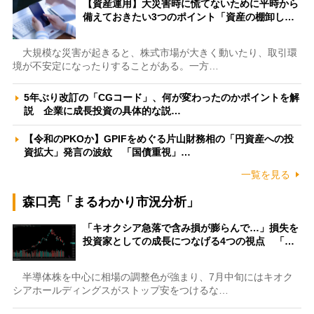
【資産運用】大災害時に慌てないために平時から
備えておきたい3つのポイント「資産の棚卸し…
大規模な災害が起きると、株式市場が大きく動いたり、取引環
境が不安定になったりすることがある。一方…
5年ぶり改訂の「CGコード」、何が変わったのかポイントを解
説 企業に成長投資の具体的な説…
【令和のPKOか】GPIFをめぐる片山財務相の「円資産への投
資拡大」発言の波紋 「国債重視」…
一覧を見る
森口亮「まるわかり市況分析」
「キオクシア急落で含み損が膨らんで…」損失を
投資家としての成長につなげる4つの視点 「…
半導体株を中心に相場の調整色が強まり、7月中旬にはキオク
シアホールディングスがストップ安をつけるな…