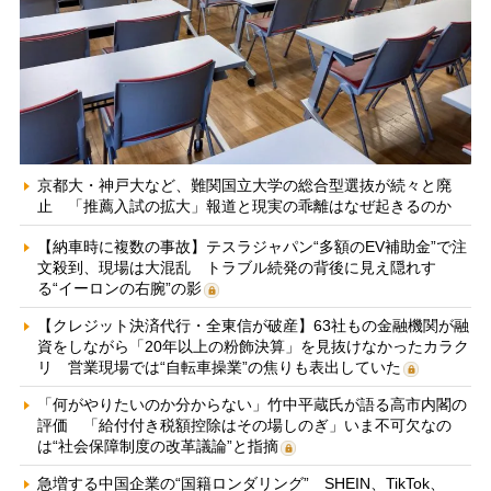
京都大・神戸大など、難関国立大学の総合型選抜が続々と廃
止 「推薦入試の拡大」報道と現実の乖離はなぜ起きるのか
【納車時に複数の事故】テスラジャパン“多額のEV補助金”で注
文殺到、現場は大混乱 トラブル続発の背後に見え隠れす
る“イーロンの右腕”の影
【クレジット決済代行・全東信が破産】63社もの金融機関が融
資をしながら「20年以上の粉飾決算」を見抜けなかったカラク
リ 営業現場では“自転車操業”の焦りも表出していた
「何がやりたいのか分からない」竹中平蔵氏が語る高市内閣の
評価 「給付付き税額控除はその場しのぎ」いま不可欠なの
は“社会保障制度の改革議論”と指摘
急増する中国企業の“国籍ロンダリング” SHEIN、TikTok、