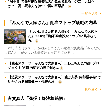
“AI革命”で爆発的な需要拡大が見込まれる「CXO」とは何
か？ 高い競争力を持つ中国の医薬品…
一覧を見る
「みんなで大家さん」配当ストップ騒動の内幕
《ついに見えた問題の核心》「みんなで大家さ
ん」2000億円超不動産投資トラブル“異常なく
ら…
本誌『週刊ポスト』が追及してきた不動産投資商品「みんなで
大家さん」がいよいよ最終局面を迎えている…
【独走スクープ・みんなで大家さん】二転三転した“成田プロ
ジェクト”の計画変更の裏で起き…
【追及スクープ・みんなで大家さん】独占入手“内部議事録”で
明かされる柳瀬健一・代表の思…
一覧を見る
古賀真人「発掘！好決算銘柄」