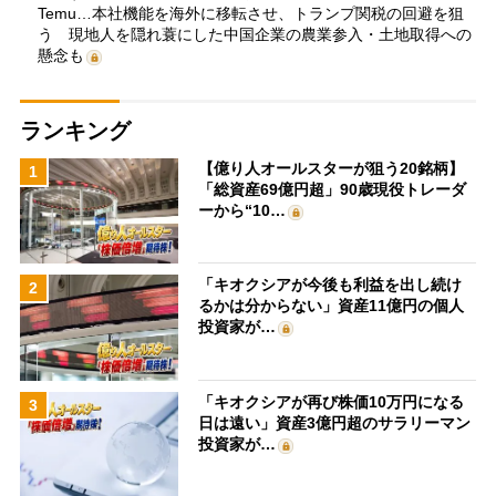
Temu…本社機能を海外に移転させ、トランプ関税の回避を狙
う 現地人を隠れ蓑にした中国企業の農業参入・土地取得への
懸念も
ランキング
【億り人オールスターが狙う20銘柄】
1
「総資産69億円超」90歳現役トレーダ
ーから“10…
「キオクシアが今後も利益を出し続け
2
るかは分からない」資産11億円の個人
投資家が…
「キオクシアが再び株価10万円になる
3
日は遠い」資産3億円超のサラリーマン
投資家が…