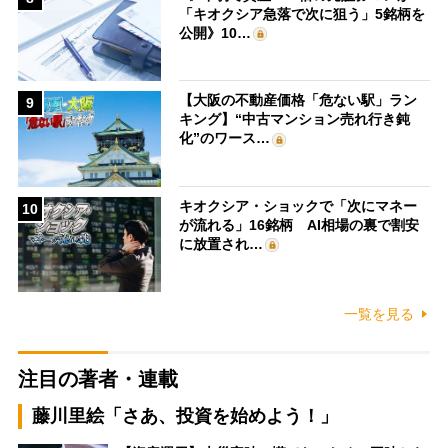
「キオクシア急落で次に狙う」5銘柄を
公開》10…
【大阪の不動産価格「危ない駅」ラン
9
キング】“中古マンション売れ行き鈍
化”のワース…
キオクシア・ショックで「次にマネー
10
が流れる」16銘柄 AI相場の裏で割安
に放置され…
一覧を見る
注目の著者・連載
藤川里絵「さあ、投資を始めよう！」