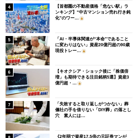
【首都圏の不動産価格「危ない駅」ラ
4
ンキング】“中古マンション売れ行き鈍
化”のワー…
「AI・半導体関連が“本命”であること
5
に変わりはない」資産20億円超の90歳
現役トレー…
【キオクシア・ショック後に「株価倍
6
増」も期待できる注目銘柄5選】資産3
億円超・…
「失敗すると取り返しがつかない」葬
7
儀社の手を借りない「DIY葬」の落とし
穴 素人には…
《2年弱で資産17.5倍の元証券マンが
8