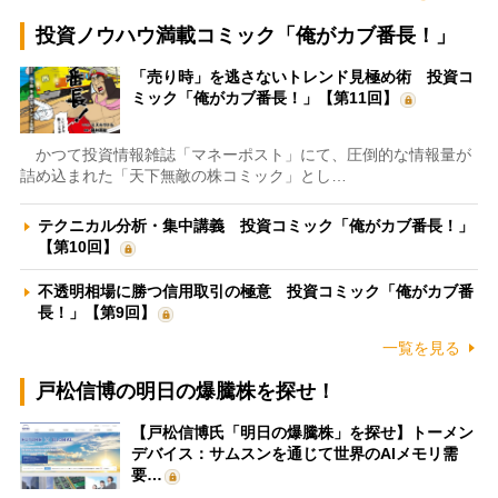
投資ノウハウ満載コミック「俺がカブ番長！」
「売り時」を逃さないトレンド見極め術 投資コ
ミック「俺がカブ番長！」【第11回】
かつて投資情報雑誌「マネーポスト」にて、圧倒的な情報量が
詰め込まれた「天下無敵の株コミック」とし…
テクニカル分析・集中講義 投資コミック「俺がカブ番長！」
【第10回】
不透明相場に勝つ信用取引の極意 投資コミック「俺がカブ番
長！」【第9回】
一覧を見る
戸松信博の明日の爆騰株を探せ！
【戸松信博氏「明日の爆騰株」を探せ】トーメン
デバイス：サムスンを通じて世界のAIメモリ需
要…