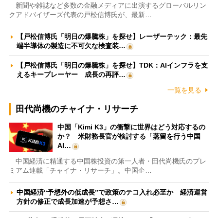
新聞や雑誌など多数の金融メディアに出演するグローバルリン
クアドバイザーズ代表の戸松信博氏が、最新…
【戸松信博氏「明日の爆騰株」を探せ】レーザーテック：最先
端半導体の製造に不可欠な検査装…
【戸松信博氏「明日の爆騰株」を探せ】TDK：AIインフラを支
えるキープレーヤー 成長の再評…
一覧を見る
田代尚機のチャイナ・リサーチ
中国「Kimi K3」の衝撃に世界はどう対応するの
か？ 米財務長官が検討する「蒸留を行う中国
AI…
中国経済に精通する中国株投資の第一人者・田代尚機氏のプレ
ミアム連載「チャイナ・リサーチ」。中国企…
中国経済“予想外の低成長”で政策のテコ入れ必至か 経済運営
方針の修正で成長加速が予想さ…