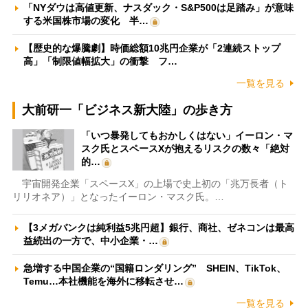
「NYダウは高値更新、ナスダック・S&P500は足踏み」が意味
する米国株市場の変化 半…
【歴史的な爆騰劇】時価総額10兆円企業が「2連続ストップ
高」「制限値幅拡大」の衝撃 フ…
一覧を見る
大前研一「ビジネス新大陸」の歩き方
「いつ暴発してもおかしくはない」イーロン・マ
スク氏とスペースXが抱えるリスクの数々「絶対
的…
宇宙開発企業「スペースX」の上場で史上初の「兆万長者（ト
リリオネア）」となったイーロン・マスク氏。…
【3メガバンクは純利益5兆円超】銀行、商社、ゼネコンは最高
益続出の一方で、中小企業・…
急増する中国企業の“国籍ロンダリング” SHEIN、TikTok、
Temu…本社機能を海外に移転させ…
一覧を見る