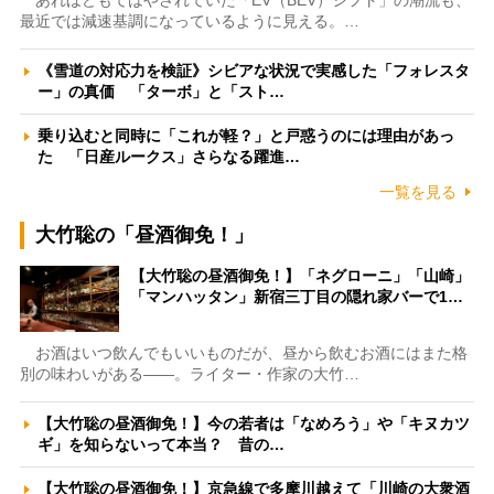
最近では減速基調になっているように見える。…
《雪道の対応力を検証》シビアな状況で実感した「フォレスタ
ー」の真価 「ターボ」と「スト…
乗り込むと同時に「これが軽？」と戸惑うのには理由があっ
た 「日産ルークス」さらなる躍進…
一覧を見る
大竹聡の「昼酒御免！」
【大竹聡の昼酒御免！】「ネグローニ」「山崎」
「マンハッタン」新宿三丁目の隠れ家バーで1…
お酒はいつ飲んでもいいものだが、昼から飲むお酒にはまた格
別の味わいがある――。ライター・作家の大竹…
【大竹聡の昼酒御免！】今の若者は「なめろう」や「キヌカツ
ギ」を知らないって本当？ 昔の…
【大竹聡の昼酒御免！】京急線で多摩川越えて「川崎の大衆酒