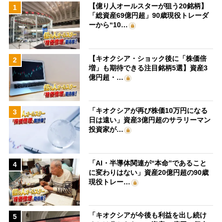
【億り人オールスターが狙う20銘柄】
1
「総資産69億円超」90歳現役トレーダ
ーから“10…
【キオクシア・ショック後に「株価倍
2
増」も期待できる注目銘柄5選】資産3
億円超・…
「キオクシアが再び株価10万円になる
3
日は遠い」資産3億円超のサラリーマン
投資家が…
「AI・半導体関連が“本命”であること
4
に変わりはない」資産20億円超の90歳
現役トレー…
「キオクシアが今後も利益を出し続け
5