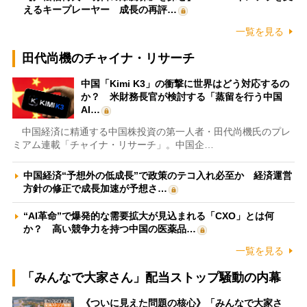
えるキープレーヤー 成長の再評…
一覧を見る
田代尚機のチャイナ・リサーチ
中国「Kimi K3」の衝撃に世界はどう対応するの
か？ 米財務長官が検討する「蒸留を行う中国
AI…
中国経済に精通する中国株投資の第一人者・田代尚機氏のプレ
ミアム連載「チャイナ・リサーチ」。中国企…
中国経済“予想外の低成長”で政策のテコ入れ必至か 経済運営
方針の修正で成長加速が予想さ…
“AI革命”で爆発的な需要拡大が見込まれる「CXO」とは何
か？ 高い競争力を持つ中国の医薬品…
一覧を見る
「みんなで大家さん」配当ストップ騒動の内幕
《ついに見えた問題の核心》「みんなで大家さ