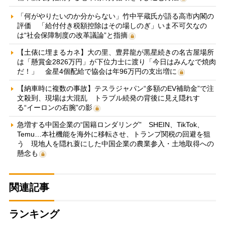
「何がやりたいのか分からない」竹中平蔵氏が語る高市内閣の
評価 「給付付き税額控除はその場しのぎ」いま不可欠なの
は“社会保障制度の改革議論”と指摘
【土俵に埋まるカネ】大の里、豊昇龍が黒星続きの名古屋場所
は「懸賞金2826万円」が下位力士に渡り「今日はみんなで焼肉
だ！」 金星4個配給で協会は年96万円の支出増に
【納車時に複数の事故】テスラジャパン“多額のEV補助金”で注
文殺到、現場は大混乱 トラブル続発の背後に見え隠れす
る“イーロンの右腕”の影
急増する中国企業の“国籍ロンダリング” SHEIN、TikTok、
Temu…本社機能を海外に移転させ、トランプ関税の回避を狙
う 現地人を隠れ蓑にした中国企業の農業参入・土地取得への
懸念も
関連記事
ランキング