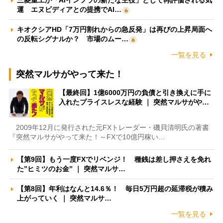
運 エヌビディアとの提携でAI…
キオクシアHD「7万円割れからの急反発」は再びの上昇局面へ
の反転シグナルか？ 市場のムー…
一覧を見る
突然マルサがやって来た！
【最終回】1億6000万円の負債と引き換えに手に
入れたプライスレスな経験 ｜ 突然マルサがや…
2009年12月に発行された元FXトレーダー・磯貝清明氏の著書
『突然マルサがやって来た！～FXで10億円稼い…
【第9回】もう一度FXでリベンジ！ 種銭は差し押さえを免れ
た”ヒミツのお金” ｜ 突然マルサ…
【第8回】年利はなんと14.6％！ 毎日5万円超の延滞税が積み
上がっていく ｜ 突然マルサ…
一覧を見る