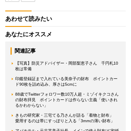
あわせて読みたい
あなたにオススメ
関連記事
【写真】防災アドバイザー・岡部梨恵子さん 千円札10
枚は常備
印鑑登録証まで入れている美奈子の財布 ポイントカー
ド90枚を詰め込み、厚さは5cmに
88歳でTwitterフォロワー数10万人超・ミゾイキクコさん
の財布拝見 ポイントカードは作らない主義「使いきれ
るかわからない」
きもの研究家・三宅てる乃さんが語る「着物と財布」
愛用するのは帯にすっぽりと入る「3mmの薄い財布」
アパホテル・元谷芙美子社長 メインで使う財布は“和紙