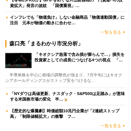
資拡大」発言の波紋 「国債重視」…
インフレでも「物価負け」しない金融商品「物価連動国債」に
注目 元本が物価の動きに合わせ…
一覧を見る
森口亮「まるわかり市況分析」
「キオクシア急落で含み損が膨らんで…」損失を
投資家としての成長につなげる4つの視点 「…
半導体株を中心に相場の調整色が強まり、7月中旬にはキオク
シアホールディングスがストップ安をつけるな…
「NYダウは高値更新、ナスダック・S&P500は足踏み」が意味
する米国株市場の変化 半…
【歴史的な爆騰劇】時価総額10兆円企業が「2連続ストップ
高」「制限値幅拡大」の衝撃 フ…
一覧を見る