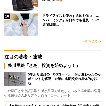
ドライアイスを使わず遺体を保つ「エ
10
ンバーミング」が日本でも普及 1～2
週間は問…
一覧を見る
注目の著者・連載
藤川里絵「さあ、投資を始めよう！」
5年ぶり改訂の「CGコード」、何が変わったのか
ポイントを解説 企業に成長投資の具体的な説
明…
金融庁と東京証券取引所が共同で策定している上場企業の経営
や取締役会のあり方を定める「コーポレート…
【令和のPKOか】GPIFをめぐる片山財務相の「円資産への投