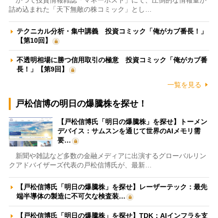
詰め込まれた「天下無敵の株コミック」とし…
テクニカル分析・集中講義 投資コミック「俺がカブ番長！」
【第10回】
不透明相場に勝つ信用取引の極意 投資コミック「俺がカブ番
長！」【第9回】
一覧を見る
戸松信博の明日の爆騰株を探せ！
【戸松信博氏「明日の爆騰株」を探せ】トーメン
デバイス：サムスンを通じて世界のAIメモリ需
要…
新聞や雑誌など多数の金融メディアに出演するグローバルリン
クアドバイザーズ代表の戸松信博氏が、最新…
【戸松信博氏「明日の爆騰株」を探せ】レーザーテック：最先
端半導体の製造に不可欠な検査装…
【戸松信博氏「明日の爆騰株」を探せ】TDK：AIインフラを支