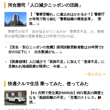
河合雅司「人口減少ニッポンの活路」
【「警察官離れ」に歯止めはかかるか？】警察庁
が本気で取り組む「警察組織の構造改革」 実
現…
警察庁が目下、頭を悩ませているのが「警察官不足」だ。警察
官の採用試験の受験者数は10年間で2分の1以…
【安全・安心ニッポンの危機】採用試験受験者数は10年間で2
分の1以下に！ 出生数減がも…
【医療崩壊】人口減少で「医師不足」に加えて「患者不足」に
見舞われ地域医療が限界に 今後…
一覧を見る
快適クルマ生活 乗ってみた、使ってみた
【4ヶ月間で受注累計6000台】BEV普及の障壁と
なる「航続距離の不安」「充電のストレス」解
消…
あれほどもてはやされていた「EV（BEV）シフト」の潮流も、