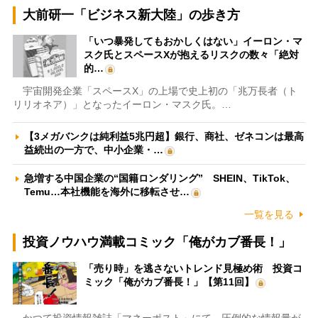
大前研一「ビジネス新大陸」の歩き方
「いつ暴発してもおかしくはない」イーロン・マ
スク氏とスペースXが抱えるリスクの数々「絶対
的…
宇宙開発企業「スペースX」の上場で史上初の「兆万長者（ト
リリオネア）」となったイーロン・マスク氏。…
【3メガバンクは純利益5兆円超】銀行、商社、ゼネコンは最高
益続出の一方で、中小企業・…
急増する中国企業の“国籍ロンダリング” SHEIN、TikTok、
Temu…本社機能を海外に移転させ…
一覧を見る
投資ノウハウ満載コミック「俺がカブ番長！」
「売り時」を逃さないトレンド見極め術 投資コ
ミック「俺がカブ番長！」【第11回】
かつて投資情報雑誌「マネーポスト」にて、圧倒的な情報量が