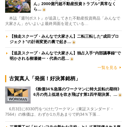
ん」2000億円超不動産投資トラブル“異常なく
ら…
本誌『週刊ポスト』が追及してきた不動産投資商品「みんなで
大家さん」がいよいよ最終局面を迎えている…
【独走スクープ・みんなで大家さん】二転三転した“成田プロ
ジェクト”の計画変更の裏で起き…
【追及スクープ・みんなで大家さん】独占入手“内部議事録”で
明かされる柳瀬健一・代表の思…
一覧を見る
古賀真人「発掘！好決算銘柄」
《株価34％急落のワークマンに特大反転の期待》
6月の売上低迷を吹き飛ばす第1四半期決算、…
6月3日に8330円をつけたワークマン（東証スタンダード・
7564）の株価は、わずか1カ月あまりで約34％下落…
三菱重工が「AIインフラの新たな主役」として再評価される気