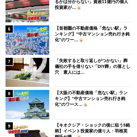
るかは分からない」資産11億円の個人
投資家が…
【首都圏の不動産価格「危ない駅」ラ
6
ンキング】“中古マンション売れ行き鈍
化”のワー…
「失敗すると取り返しがつかない」葬
7
儀社の手を借りない「DIY葬」の落とし
穴 素人には…
【大阪の不動産価格「危ない駅」ラン
8
キング】“中古マンション売れ行き鈍
化”のワース…
【キオクシア・ショックの後に狙う5銘
9
柄】イベント投資家の億り人・羽根英
樹氏が厳…