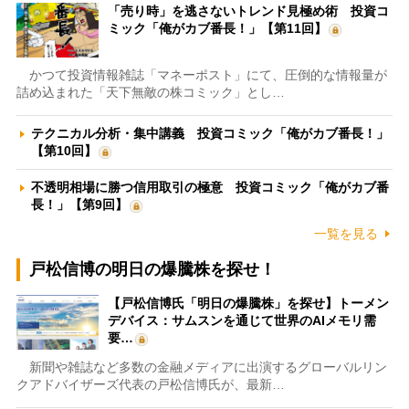
「売り時」を逃さないトレンド見極め術 投資コ
ミック「俺がカブ番長！」【第11回】
かつて投資情報雑誌「マネーポスト」にて、圧倒的な情報量が
詰め込まれた「天下無敵の株コミック」とし…
テクニカル分析・集中講義 投資コミック「俺がカブ番長！」
【第10回】
不透明相場に勝つ信用取引の極意 投資コミック「俺がカブ番
長！」【第9回】
一覧を見る
戸松信博の明日の爆騰株を探せ！
【戸松信博氏「明日の爆騰株」を探せ】トーメン
デバイス：サムスンを通じて世界のAIメモリ需
要…
新聞や雑誌など多数の金融メディアに出演するグローバルリン
クアドバイザーズ代表の戸松信博氏が、最新…