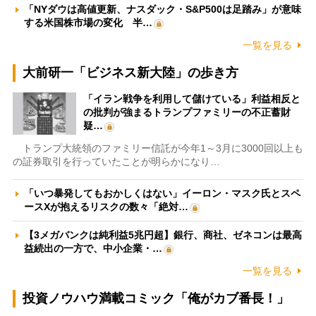
「NYダウは高値更新、ナスダック・S&P500は足踏み」が意味
する米国株市場の変化 半…
一覧を見る
大前研一「ビジネス新大陸」の歩き方
「イラン戦争を利用して儲けている」利益相反と
の批判が強まるトランプファミリーの不正蓄財
疑…
トランプ大統領のファミリー信託が今年1～3月に3000回以上も
の証券取引を行っていたことが明らかになり…
「いつ暴発してもおかしくはない」イーロン・マスク氏とスペ
ースXが抱えるリスクの数々「絶対…
【3メガバンクは純利益5兆円超】銀行、商社、ゼネコンは最高
益続出の一方で、中小企業・…
一覧を見る
投資ノウハウ満載コミック「俺がカブ番長！」