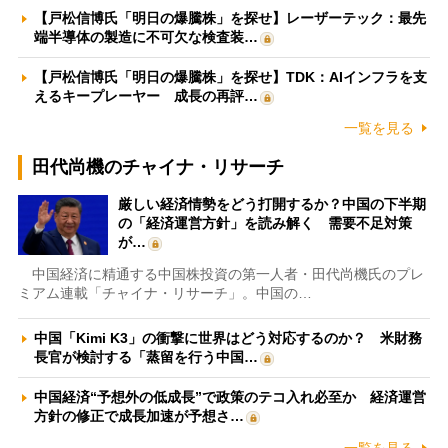
【戸松信博氏「明日の爆騰株」を探せ】レーザーテック：最先
端半導体の製造に不可欠な検査装…
【戸松信博氏「明日の爆騰株」を探せ】TDK：AIインフラを支
えるキープレーヤー 成長の再評…
一覧を見る
田代尚機のチャイナ・リサーチ
厳しい経済情勢をどう打開するか？中国の下半期
の「経済運営方針」を読み解く 需要不足対策
が…
中国経済に精通する中国株投資の第一人者・田代尚機氏のプレ
ミアム連載「チャイナ・リサーチ」。中国の…
中国「Kimi K3」の衝撃に世界はどう対応するのか？ 米財務
長官が検討する「蒸留を行う中国…
中国経済“予想外の低成長”で政策のテコ入れ必至か 経済運営
方針の修正で成長加速が予想さ…
一覧を見る