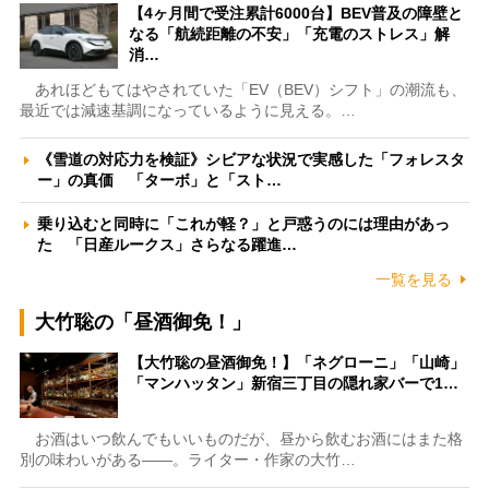
【4ヶ月間で受注累計6000台】BEV普及の障壁と
なる「航続距離の不安」「充電のストレス」解
消…
あれほどもてはやされていた「EV（BEV）シフト」の潮流も、
最近では減速基調になっているように見える。…
《雪道の対応力を検証》シビアな状況で実感した「フォレスタ
ー」の真価 「ターボ」と「スト…
乗り込むと同時に「これが軽？」と戸惑うのには理由があっ
た 「日産ルークス」さらなる躍進…
一覧を見る
大竹聡の「昼酒御免！」
【大竹聡の昼酒御免！】「ネグローニ」「山崎」
「マンハッタン」新宿三丁目の隠れ家バーで1…
お酒はいつ飲んでもいいものだが、昼から飲むお酒にはまた格
別の味わいがある――。ライター・作家の大竹…