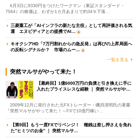
6月3日に8330円をつけたワークマン（東証スタンダード・
7564）の株価は、わずか1カ月あまりで約34％下落…
三菱重工が「AIインフラの新たな主役」として再評価される気
運 エヌビディアとの提携でAI…
キオクシアHD「7万円割れからの急反発」は再びの上昇局面へ
の反転シグナルか？ 市場のムー…
一覧を見る
突然マルサがやって来た！
【最終回】1億6000万円の負債と引き換えに手に
入れたプライスレスな経験 ｜ 突然マルサがや…
2009年12月に発行された元FXトレーダー・磯貝清明氏の著書
『突然マルサがやって来た！～FXで10億円稼い…
【第9回】もう一度FXでリベンジ！ 種銭は差し押さえを免れ
た”ヒミツのお金” ｜ 突然マルサ…