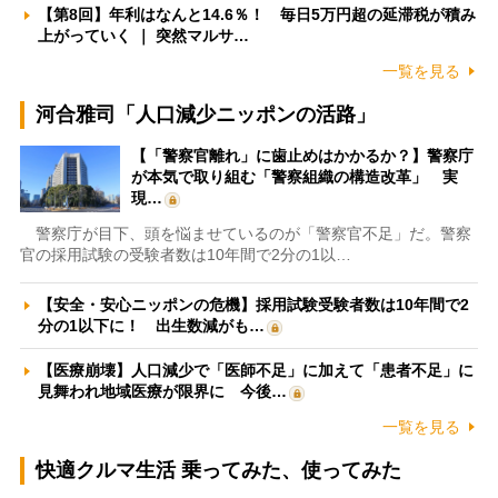
【第8回】年利はなんと14.6％！ 毎日5万円超の延滞税が積み
上がっていく ｜ 突然マルサ…
一覧を見る
河合雅司「人口減少ニッポンの活路」
【「警察官離れ」に歯止めはかかるか？】警察庁
が本気で取り組む「警察組織の構造改革」 実
現…
警察庁が目下、頭を悩ませているのが「警察官不足」だ。警察
官の採用試験の受験者数は10年間で2分の1以…
【安全・安心ニッポンの危機】採用試験受験者数は10年間で2
分の1以下に！ 出生数減がも…
【医療崩壊】人口減少で「医師不足」に加えて「患者不足」に
見舞われ地域医療が限界に 今後…
一覧を見る
快適クルマ生活 乗ってみた、使ってみた