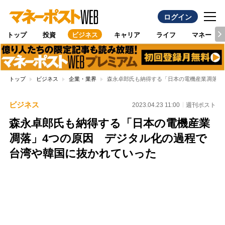
ログイン
トップ
投資
ビジネス
キャリア
ライフ
マネー
トップ
ビジネス
企業・業界
森永卓郎氏も納得する「日本の電機産業凋落」
ビジネス
2023.04.23 11:00
週刊ポスト
森永卓郎氏も納得する「日本の電機産業
凋落」4つの原因 デジタル化の過程で
台湾や韓国に抜かれていった
Loaded
:
100.00%
/
Unmute