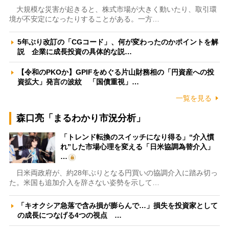
大規模な災害が起きると、株式市場が大きく動いたり、取引環
境が不安定になったりすることがある。一方…
5年ぶり改訂の「CGコード」、何が変わったのかポイントを解
説 企業に成長投資の具体的な説…
【令和のPKOか】GPIFをめぐる片山財務相の「円資産への投
資拡大」発言の波紋 「国債重視」…
一覧を見る
森口亮「まるわかり市況分析」
「トレンド転換のスイッチになり得る」“介入慣
れ”した市場心理を変える「日米協調為替介入」
…
日米両政府が、約28年ぶりとなる円買いの協調介入に踏み切っ
た。米国も追加介入を辞さない姿勢を示して…
「キオクシア急落で含み損が膨らんで…」損失を投資家として
の成長につなげる4つの視点 …