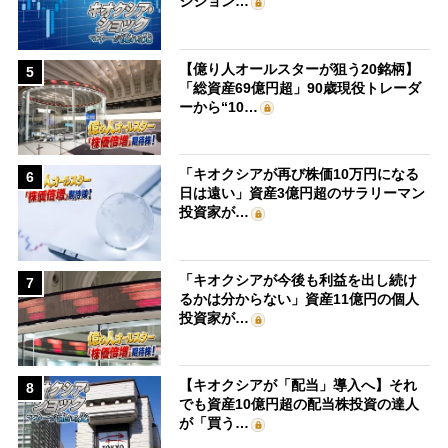
ジション…
【億り人オールスターが狙う20銘柄】
5
「総資産69億円超」90歳現役トレーダ
ーから“10…
「キオクシアが再び株価10万円になる
6
日は遠い」資産3億円超のサラリーマン
投資家が…
「キオクシアが今後も利益を出し続け
7
るかは分からない」資産11億円の個人
投資家が…
【キオクシアが「配当」導入へ】それ
8
でも資産10億円超の配当株投資の達人
が「買う…