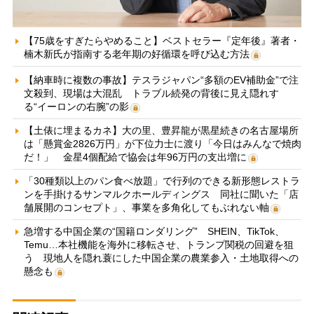
【75歳をすぎたらやめること】ベストセラー『定年後』著者・
楠木新氏が指南する老年期の好循環を呼び込む方法
【納車時に複数の事故】テスラジャパン“多額のEV補助金”で注
文殺到、現場は大混乱 トラブル続発の背後に見え隠れす
る“イーロンの右腕”の影
【土俵に埋まるカネ】大の里、豊昇龍が黒星続きの名古屋場所
は「懸賞金2826万円」が下位力士に渡り「今日はみんなで焼肉
だ！」 金星4個配給で協会は年96万円の支出増に
「30種類以上のパン食べ放題」で行列のできる新形態レストラ
ンを手掛けるサンマルクホールディングス 同社に聞いた「店
舗展開のコンセプト」、事業を多角化してもぶれない軸
急増する中国企業の“国籍ロンダリング” SHEIN、TikTok、
Temu…本社機能を海外に移転させ、トランプ関税の回避を狙
う 現地人を隠れ蓑にした中国企業の農業参入・土地取得への
懸念も