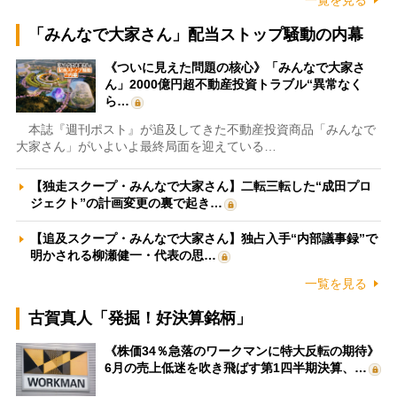
「みんなで大家さん」配当ストップ騒動の内幕
《ついに見えた問題の核心》「みんなで大家さ
ん」2000億円超不動産投資トラブル“異常なく
ら…
本誌『週刊ポスト』が追及してきた不動産投資商品「みんなで
大家さん」がいよいよ最終局面を迎えている…
【独走スクープ・みんなで大家さん】二転三転した“成田プロ
ジェクト”の計画変更の裏で起き…
【追及スクープ・みんなで大家さん】独占入手“内部議事録”で
明かされる柳瀬健一・代表の思…
一覧を見る
古賀真人「発掘！好決算銘柄」
《株価34％急落のワークマンに特大反転の期待》
6月の売上低迷を吹き飛ばす第1四半期決算、…