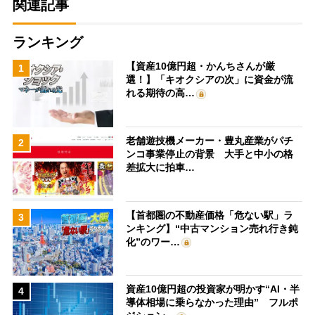
関連記事
ランキング
【資産10億円超・かんちさんが厳
1
選！】「キオクシアの次」に資金が流
れる期待の高…
老舗遊技機メーカー・豊丸産業がパチ
2
ンコ事業停止の背景 大手と中小の格
差拡大に拍車…
【首都圏の不動産価格「危ない駅」ラ
3
ンキング】“中古マンション売れ行き鈍
化”のワー…
資産10億円超の投資家が明かす“AI・半
4
導体相場に乗らなかった理由” フルポ