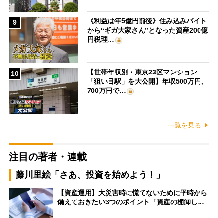
《利益は年5億円前後》住み込みバイト
9
から“ギガ大家さん”となった資産200億
円税理…
【世帯年収別・東京23区マンション
10
「狙い目駅」を大公開】年収500万円、
700万円で…
一覧を見る
注目の著者・連載
藤川里絵「さあ、投資を始めよう！」
【資産運用】大災害時に慌てないために平時から
備えておきたい3つのポイント「資産の棚卸し…