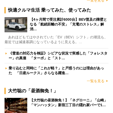
一覧を見る
快適クルマ生活 乗ってみた、使ってみた
【4ヶ月間で受注累計6000台】BEV普及の障壁と
なる「航続距離の不安」「充電のストレス」解
消…
あれほどもてはやされていた「EV（BEV）シフト」の潮流も、
最近では減速基調になっているように見える。…
《雪道の対応力を検証》シビアな状況で実感した「フォレスタ
ー」の真価 「ターボ」と「スト…
乗り込むと同時に「これが軽？」と戸惑うのには理由があっ
た 「日産ルークス」さらなる躍進…
一覧を見る
大竹聡の「昼酒御免！」
【大竹聡の昼酒御免！】「ネグローニ」「山崎」
「マンハッタン」新宿三丁目の隠れ家バーで1…