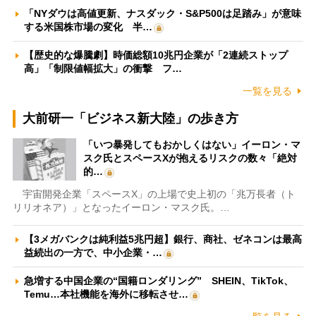
「NYダウは高値更新、ナスダック・S&P500は足踏み」が意味
する米国株市場の変化 半…
【歴史的な爆騰劇】時価総額10兆円企業が「2連続ストップ
高」「制限値幅拡大」の衝撃 フ…
一覧を見る
大前研一「ビジネス新大陸」の歩き方
「いつ暴発してもおかしくはない」イーロン・マ
スク氏とスペースXが抱えるリスクの数々「絶対
的…
宇宙開発企業「スペースX」の上場で史上初の「兆万長者（ト
リリオネア）」となったイーロン・マスク氏。…
【3メガバンクは純利益5兆円超】銀行、商社、ゼネコンは最高
益続出の一方で、中小企業・…
急増する中国企業の“国籍ロンダリング” SHEIN、TikTok、
Temu…本社機能を海外に移転させ…