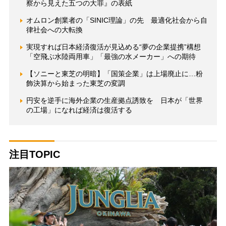
察から見えた五つの大罪』の表紙
オムロン創業者の「SINIC理論」の先 最適化社会から自
律社会への大転換
実現すれば日本経済復活が見込める“夢の企業提携”構想
「空飛ぶ水陸両用車」「最強の水メーカー」への期待
【ソニーと東芝の明暗】「国策企業」は上場廃止に…粉
飾決算から始まった東芝の変調
円安を逆手に海外企業の生産拠点誘致を 日本が「世界
の工場」になれば経済は復活する
注目TOPIC