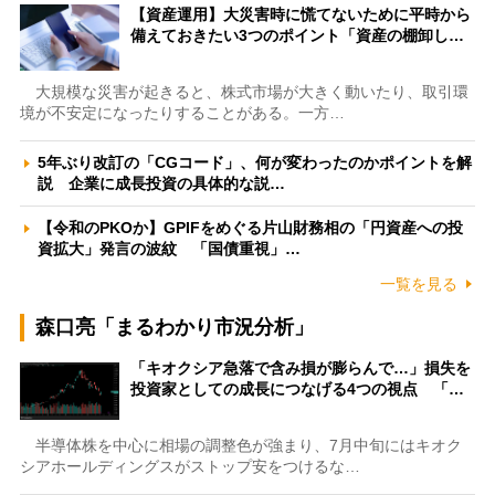
【資産運用】大災害時に慌てないために平時から
備えておきたい3つのポイント「資産の棚卸し…
大規模な災害が起きると、株式市場が大きく動いたり、取引環
境が不安定になったりすることがある。一方…
5年ぶり改訂の「CGコード」、何が変わったのかポイントを解
説 企業に成長投資の具体的な説…
【令和のPKOか】GPIFをめぐる片山財務相の「円資産への投
資拡大」発言の波紋 「国債重視」…
一覧を見る
森口亮「まるわかり市況分析」
「キオクシア急落で含み損が膨らんで…」損失を
投資家としての成長につなげる4つの視点 「…
半導体株を中心に相場の調整色が強まり、7月中旬にはキオク
シアホールディングスがストップ安をつけるな…