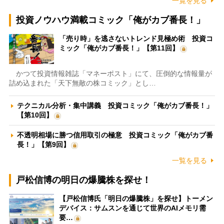
一覧を見る
投資ノウハウ満載コミック「俺がカブ番長！」
「売り時」を逃さないトレンド見極め術 投資コ
ミック「俺がカブ番長！」【第11回】
かつて投資情報雑誌「マネーポスト」にて、圧倒的な情報量が
詰め込まれた「天下無敵の株コミック」とし…
テクニカル分析・集中講義 投資コミック「俺がカブ番長！」
【第10回】
不透明相場に勝つ信用取引の極意 投資コミック「俺がカブ番
長！」【第9回】
一覧を見る
戸松信博の明日の爆騰株を探せ！
【戸松信博氏「明日の爆騰株」を探せ】トーメン
デバイス：サムスンを通じて世界のAIメモリ需
要…