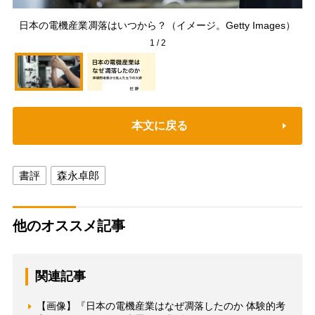
『
日本の電機産業凋落はいつから？（イメージ。Getty Images）
1
/
2
本文に戻る
書評
森永卓郎
他のオススメ記事
関連記事
【画像】『日本の電機産業はなぜ凋落したのか 体験的考