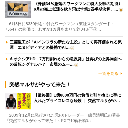
《株価34％急落のワークマンに特大反転の期待》
6月の売上低迷を吹き飛ばす第1四半期決算、…
6月3日に8330円をつけたワークマン（東証スタンダード・
7564）の株価は、わずか1カ月あまりで約34％下落…
三菱重工が「AIインフラの新たな主役」として再評価される気
運 エヌビディアとの提携でAI…
キオクシアHD「7万円割れからの急反発」は再びの上昇局面へ
の反転シグナルか？ 市場のムー…
一覧を見る
突然マルサがやって来た！
【最終回】1億6000万円の負債と引き換えに手に
入れたプライスレスな経験 ｜ 突然マルサがや…
2009年12月に発行された元FXトレーダー・磯貝清明氏の著書
『突然マルサがやって来た！～FXで10億円稼い…