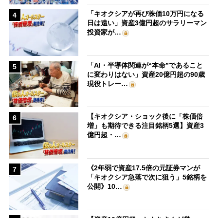
「キオクシアが再び株価10万円になる
4
日は遠い」資産3億円超のサラリーマン
投資家が…
「AI・半導体関連が“本命”であること
5
に変わりはない」資産20億円超の90歳
現役トレー…
【キオクシア・ショック後に「株価倍
6
増」も期待できる注目銘柄5選】資産3
億円超・…
《2年弱で資産17.5倍の元証券マンが
7
「キオクシア急落で次に狙う」5銘柄を
公開》10…