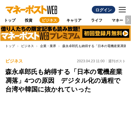
ログイン
トップ
投資
ビジネス
キャリア
ライフ
マネー
トップ
ビジネス
企業・業界
森永卓郎氏も納得する「日本の電機産業凋落」
ビジネス
2023.04.23 11:00
週刊ポスト
森永卓郎氏も納得する「日本の電機産業
凋落」4つの原因 デジタル化の過程で
台湾や韓国に抜かれていった
Loaded
:
100.00%
/
Unmute