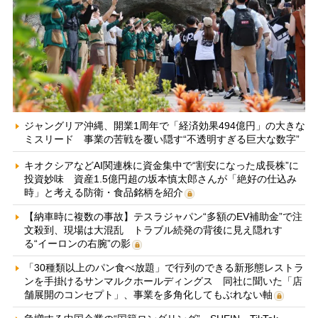
ジャングリア沖縄、開業1周年で「経済効果494億円」の大きな
ミスリード 事業の苦戦を覆い隠す“不透明すぎる巨大な数字”
キオクシアなどAI関連株に資金集中で“割安になった成長株”に
投資妙味 資産1.5億円超の坂本慎太郎さんが「絶好の仕込み
時」と考える防衛・食品銘柄を紹介
【納車時に複数の事故】テスラジャパン“多額のEV補助金”で注
文殺到、現場は大混乱 トラブル続発の背後に見え隠れす
る“イーロンの右腕”の影
「30種類以上のパン食べ放題」で行列のできる新形態レストラ
ンを手掛けるサンマルクホールディングス 同社に聞いた「店
舗展開のコンセプト」、事業を多角化してもぶれない軸