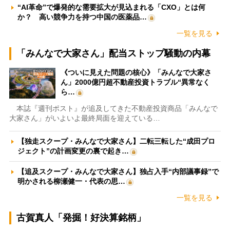
“AI革命”で爆発的な需要拡大が見込まれる「CXO」とは何
か？ 高い競争力を持つ中国の医薬品…
一覧を見る
「みんなで大家さん」配当ストップ騒動の内幕
《ついに見えた問題の核心》「みんなで大家さ
ん」2000億円超不動産投資トラブル“異常なく
ら…
本誌『週刊ポスト』が追及してきた不動産投資商品「みんなで
大家さん」がいよいよ最終局面を迎えている…
【独走スクープ・みんなで大家さん】二転三転した“成田プロ
ジェクト”の計画変更の裏で起き…
【追及スクープ・みんなで大家さん】独占入手“内部議事録”で
明かされる柳瀬健一・代表の思…
一覧を見る
古賀真人「発掘！好決算銘柄」