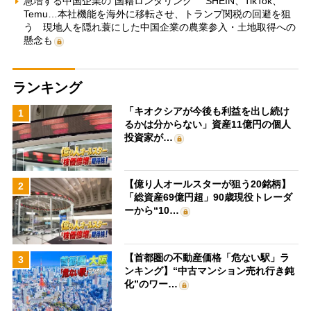
急増する中国企業の“国籍ロンダリング” SHEIN、TikTok、
Temu…本社機能を海外に移転させ、トランプ関税の回避を狙
う 現地人を隠れ蓑にした中国企業の農業参入・土地取得への
懸念も
ランキング
「キオクシアが今後も利益を出し続け
1
るかは分からない」資産11億円の個人
投資家が…
【億り人オールスターが狙う20銘柄】
2
「総資産69億円超」90歳現役トレーダ
ーから“10…
【首都圏の不動産価格「危ない駅」ラ
3
ンキング】“中古マンション売れ行き鈍
化”のワー…