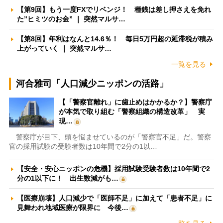
【第9回】もう一度FXでリベンジ！ 種銭は差し押さえを免れ
た”ヒミツのお金” ｜ 突然マルサ…
【第8回】年利はなんと14.6％！ 毎日5万円超の延滞税が積み
上がっていく ｜ 突然マルサ…
一覧を見る
河合雅司「人口減少ニッポンの活路」
【「警察官離れ」に歯止めはかかるか？】警察庁
が本気で取り組む「警察組織の構造改革」 実
現…
警察庁が目下、頭を悩ませているのが「警察官不足」だ。警察
官の採用試験の受験者数は10年間で2分の1以…
【安全・安心ニッポンの危機】採用試験受験者数は10年間で2
分の1以下に！ 出生数減がも…
【医療崩壊】人口減少で「医師不足」に加えて「患者不足」に
見舞われ地域医療が限界に 今後…