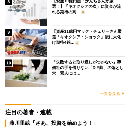
【資産10億円超・かんちさんが厳
8
選！】「キオクシアの次」に資金が流
れる期待の高…
【資産11億円マック・チェリーさん厳
9
選「キオクシア・ショック」後に大化
け期待4銘…
「失敗すると取り返しがつかない」葬
10
儀社の手を借りない「DIY葬」の落とし
穴 素人には…
一覧を見る
注目の著者・連載
藤川里絵「さあ、投資を始めよう！」