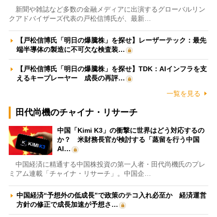
新聞や雑誌など多数の金融メディアに出演するグローバルリン
クアドバイザーズ代表の戸松信博氏が、最新…
【戸松信博氏「明日の爆騰株」を探せ】レーザーテック：最先
端半導体の製造に不可欠な検査装…
【戸松信博氏「明日の爆騰株」を探せ】TDK：AIインフラを支
えるキープレーヤー 成長の再評…
一覧を見る
田代尚機のチャイナ・リサーチ
中国「Kimi K3」の衝撃に世界はどう対応するの
か？ 米財務長官が検討する「蒸留を行う中国
AI…
中国経済に精通する中国株投資の第一人者・田代尚機氏のプレ
ミアム連載「チャイナ・リサーチ」。中国企…
中国経済“予想外の低成長”で政策のテコ入れ必至か 経済運営
方針の修正で成長加速が予想さ…