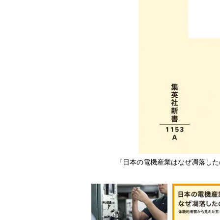
ages）
『日本の電機産業はなぜ凋落した