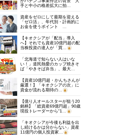
がパチンコ事業停止の背景 大
手と中小の格差拡大に拍…
資産をゼロにして最期を迎える
「ゼロ活」、年代別・計画的に
お金を使うポイント …
【キオクシアが「配当」導入
へ】それでも資産10億円超の配
当株投資の達人が「買…
「北海道で知らない人はいな
い！」道民熱愛のカップ焼きそ
ば「やきそば弁当」、最大…
【資産10億円超・かんちさんが
厳選！】「キオクシアの次」に
資金が流れる期待の…
【億り人オールスターが狙う20
銘柄】「総資産69億円超」90歳
現役トレーダーから“1…
「キオクシアが今後も利益を出
し続けるかは分からない」資産
11億円の個人投資家…