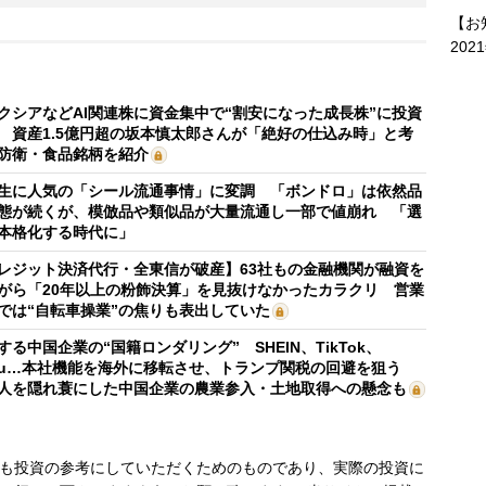
【お
202
クシアなどAI関連株に資金集中で“割安になった成長株”に投資
 資産1.5億円超の坂本慎太郎さんが「絶好の仕込み時」と考
防衛・食品銘柄を紹介
生に人気の「シール流通事情」に変調 「ボンドロ」は依然品
態が続くが、模倣品や類似品が大量流通し一部で値崩れ 「選
本格化する時代に」
レジット決済代行・全東信が破産】63社もの金融機関が融資を
がら「20年以上の粉飾決算」を見抜けなかったカラクリ 営業
では“自転車操業”の焦りも表出していた
する中国企業の“国籍ロンダリング” SHEIN、TikTok、
mu…本社機能を海外に移転させ、トランプ関税の回避を狙う
人を隠れ蓑にした中国企業の農業参入・土地取得への懸念も
も投資の参考にしていただくためのものであり、実際の投資に