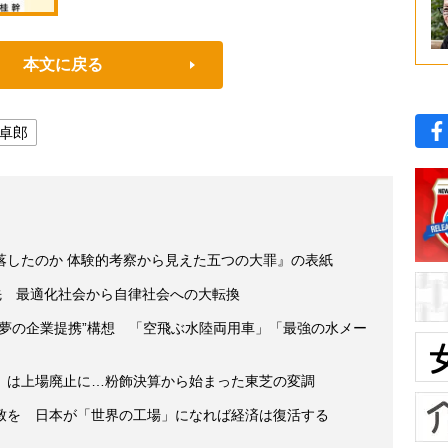
本文に戻る
卓郎
落したのか 体験的考察から見えた五つの大罪』の表紙
の先 最適化社会から自律社会への大転換
“夢の企業提携”構想 「空飛ぶ水陸両用車」「最強の水メー
」は上場廃止に…粉飾決算から始まった東芝の変調
致を 日本が「世界の工場」になれば経済は復活する