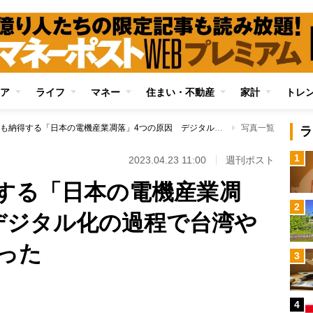
ア
ライフ
マネー
住まい・不動産
家計
トレ
森永卓郎氏も納得する「日本の電機産業凋落」4つの原因 デジタル化の過程で台湾や韓国に抜かれていった
写真一覧
ラ
1
2023.04.23 11:00
週刊ポスト
する「日本の電機産業凋
2
デジタル化の過程で台湾や
った
3
4
Loaded
: