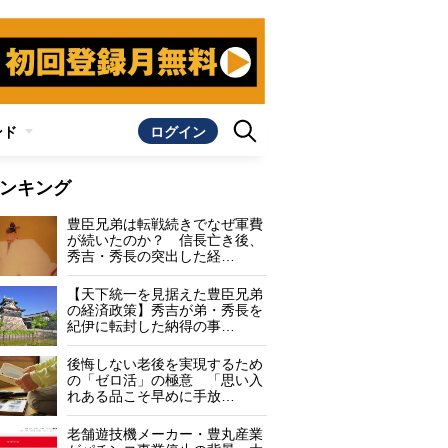
ンド
ログイン
ンキング
豊臣兄弟は転戦続きでなぜ軍費
が続いたのか？ 信長亡き後、
秀吉・秀長の突出した経…
【天下統一を見据えた豊臣兄弟
の経済政策】秀吉が弟・秀長を
紀伊に転封した納得の事…
後悔しない老後を実現するため
の「ゼロ活」の極意 「思い入
れある品こそ早めに手放…
老舗遊技機メーカー・豊丸産業