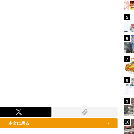
88.23%
5
6
7
8
9
10
本文に戻る