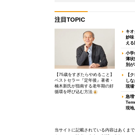
注目TOPIC
キオ
妙味
える
小学
薄状
別が
【75歳をすぎたらやめること】
【ク
ベストセラー『定年後』著者・
しな
楠木新氏が指南する老年期の好
現場
循環を呼び込む方法
急増
Te
現地
当サイトに記載されている内容はあくまで