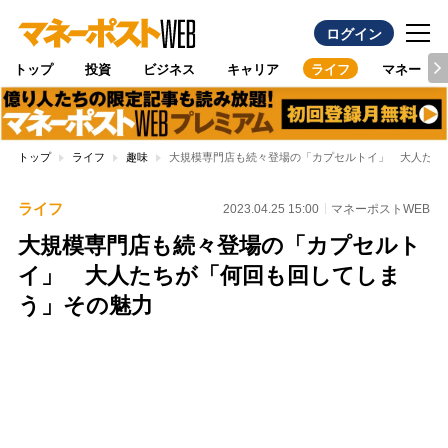
ログイン
トップ
投資
ビジネス
キャリア
ライフ
マネー
トップ
ライフ
趣味
大規模専門店も続々登場の「カプセルトイ」 大人たち
ライフ
2023.04.25 15:00
マネーポストWEB
大規模専門店も続々登場の「カプセルト
イ」 大人たちが「何回も回してしま
う」その魅力
Loaded
:
95.43%
/
Unmute