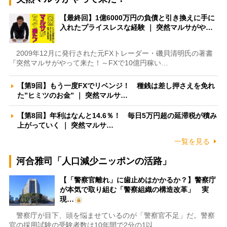
【最終回】1億6000万円の負債と引き換えに手に
入れたプライスレスな経験 ｜ 突然マルサがや…
2009年12月に発行された元FXトレーダー・磯貝清明氏の著書
『突然マルサがやって来た！～FXで10億円稼い…
【第9回】もう一度FXでリベンジ！ 種銭は差し押さえを免れ
た”ヒミツのお金” ｜ 突然マルサ…
【第8回】年利はなんと14.6％！ 毎日5万円超の延滞税が積み
上がっていく ｜ 突然マルサ…
一覧を見る
河合雅司「人口減少ニッポンの活路」
【「警察官離れ」に歯止めはかかるか？】警察庁
が本気で取り組む「警察組織の構造改革」 実
現…
警察庁が目下、頭を悩ませているのが「警察官不足」だ。警察
官の採用試験の受験者数は10年間で2分の1以…