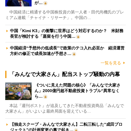
が…
中国経済に精通する中国株投資の第一人者・田代尚機氏のプレ
ミアム連載「チャイナ・リサーチ」。中国の…
中国「Kimi K3」の衝撃に世界はどう対応するのか？ 米財務
長官が検討する「蒸留を行う中国…
中国経済“予想外の低成長”で政策のテコ入れ必至か 経済運営
方針の修正で成長加速が予想さ…
一覧を見る
「みんなで大家さん」配当ストップ騒動の内幕
《ついに見えた問題の核心》「みんなで大家さ
ん」2000億円超不動産投資トラブル“異常なく
ら…
本誌『週刊ポスト』が追及してきた不動産投資商品「みんなで
大家さん」がいよいよ最終局面を迎えている…
【独走スクープ・みんなで大家さん】二転三転した“成田プロ
ジェクト”の計画変更の裏で起き…