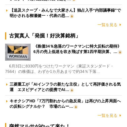
【追及スクープ・みんなで大家さん】独占入手“内部議事録”で
明かされる柳瀬健一・代表の思…
一覧を見る
古賀真人「発掘！好決算銘柄」
《株価34％急落のワークマンに特大反転の期待》
6月の売上低迷を吹き飛ばす第1四半期決算、…
6月3日に8330円をつけたワークマン（東証スタンダード・
7564）の株価は、わずか1カ月あまりで約34％下落…
三菱重工が「AIインフラの新たな主役」として再評価される気
運 エヌビディアとの提携でAI…
キオクシアHD「7万円割れからの急反発」は再びの上昇局面へ
の反転シグナルか？ 市場のムー…
一覧を見る
突然マルサがやって来た！