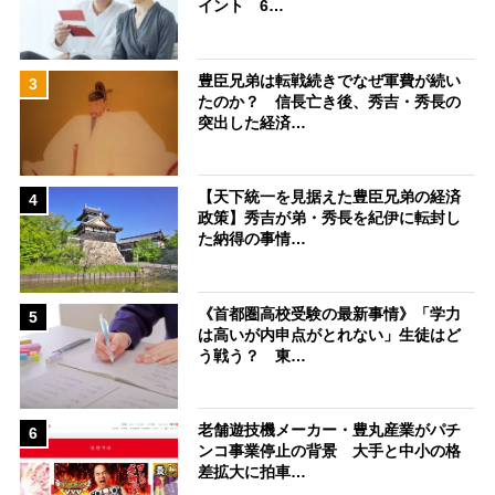
イント 6…
豊臣兄弟は転戦続きでなぜ軍費が続い
3
たのか？ 信長亡き後、秀吉・秀長の
突出した経済…
【天下統一を見据えた豊臣兄弟の経済
4
政策】秀吉が弟・秀長を紀伊に転封し
た納得の事情…
《首都圏高校受験の最新事情》「学力
5
は高いが内申点がとれない」生徒はど
う戦う？ 東…
老舗遊技機メーカー・豊丸産業がパチ
6
ンコ事業停止の背景 大手と中小の格
差拡大に拍車…