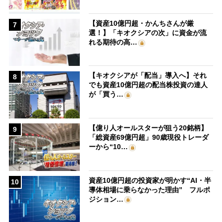
【資産10億円超・かんちさんが厳
7
選！】「キオクシアの次」に資金が流
れる期待の高…
【キオクシアが「配当」導入へ】それ
8
でも資産10億円超の配当株投資の達人
が「買う…
【億り人オールスターが狙う20銘柄】
9
「総資産69億円超」90歳現役トレーダ
ーから“10…
資産10億円超の投資家が明かす“AI・半
10
導体相場に乗らなかった理由” フルポ
ジション…