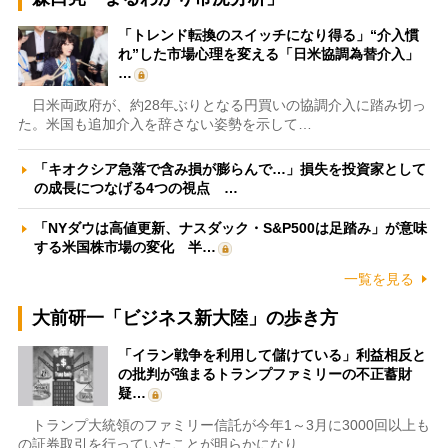
「トレンド転換のスイッチになり得る」“介入慣
れ”した市場心理を変える「日米協調為替介入」
…
日米両政府が、約28年ぶりとなる円買いの協調介入に踏み切っ
た。米国も追加介入を辞さない姿勢を示して…
「キオクシア急落で含み損が膨らんで…」損失を投資家として
の成長につなげる4つの視点 …
「NYダウは高値更新、ナスダック・S&P500は足踏み」が意味
する米国株市場の変化 半…
一覧を見る
大前研一「ビジネス新大陸」の歩き方
「イラン戦争を利用して儲けている」利益相反と
の批判が強まるトランプファミリーの不正蓄財
疑…
トランプ大統領のファミリー信託が今年1～3月に3000回以上も
の証券取引を行っていたことが明らかになり…