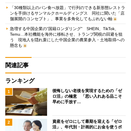
「30種類以上のパン食べ放題」で行列のできる新形態レストラ
ンを手掛けるサンマルクホールディングス 同社に聞いた「店
舗展開のコンセプト」、事業を多角化してもぶれない軸
急増する中国企業の“国籍ロンダリング” SHEIN、TikTok、
Temu…本社機能を海外に移転させ、トランプ関税の回避を狙
う 現地人を隠れ蓑にした中国企業の農業参入・土地取得への
懸念も
関連記事
ランキング
後悔しない老後を実現するための「ゼ
1
ロ活」の極意 「思い入れある品こそ
早めに手放す…
資産をゼロにして最期を迎える「ゼロ
2
活」、年代別・計画的にお金を使うポ