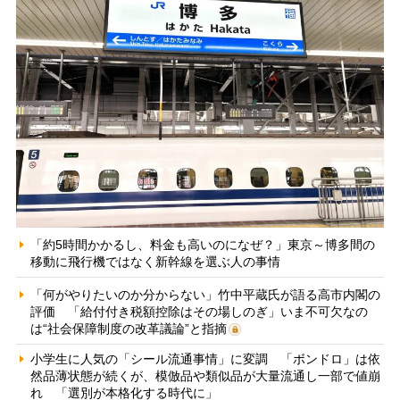
「約5時間かかるし、料金も高いのになぜ？」東京～博多間の
移動に飛行機ではなく新幹線を選ぶ人の事情
「何がやりたいのか分からない」竹中平蔵氏が語る高市内閣の
評価 「給付付き税額控除はその場しのぎ」いま不可欠なの
は“社会保障制度の改革議論”と指摘
小学生に人気の「シール流通事情」に変調 「ボンドロ」は依
然品薄状態が続くが、模倣品や類似品が大量流通し一部で値崩
れ 「選別が本格化する時代に」