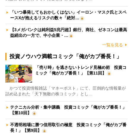
「いつ暴発してもおかしくはない」イーロン・マスク氏とスペ
ースXが抱えるリスクの数々「絶対…
【3メガバンクは純利益5兆円超】銀行、商社、ゼネコンは最高
益続出の一方で、中小企業・…
一覧を見る
投資ノウハウ満載コミック「俺がカブ番長！」
「売り時」を逃さないトレンド見極め術 投資コ
ミック「俺がカブ番長！」【第11回】
かつて投資情報雑誌「マネーポスト」にて、圧倒的な情報量が
詰め込まれた「天下無敵の株コミック」とし…
テクニカル分析・集中講義 投資コミック「俺がカブ番長！」
【第10回】
不透明相場に勝つ信用取引の極意 投資コミック「俺がカブ番
長！」【第9回】