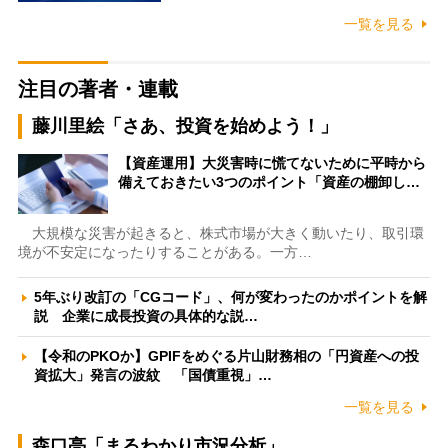
一覧を見る
注目の著者・連載
藤川里絵「さあ、投資を始めよう！」
【資産運用】大災害時に慌てないために平時から
備えておきたい3つのポイント「資産の棚卸し…
大規模な災害が起きると、株式市場が大きく動いたり、取引環
境が不安定になったりすることがある。一方…
5年ぶり改訂の「CGコード」、何が変わったのかポイントを解
説 企業に成長投資の具体的な説…
【令和のPKOか】GPIFをめぐる片山財務相の「円資産への投
資拡大」発言の波紋 「国債重視」…
一覧を見る
森口亮「まるわかり市況分析」