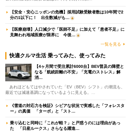
【安全・安心ニッポンの危機】採用試験受験者数は10年間で2
分の1以下に！ 出生数減がも…
【医療崩壊】人口減少で「医師不足」に加えて「患者不足」に
見舞われ地域医療が限界に 今後…
一覧を見る
快適クルマ生活 乗ってみた、使ってみた
【4ヶ月間で受注累計6000台】BEV普及の障壁と
なる「航続距離の不安」「充電のストレス」解
消…
あれほどもてはやされていた「EV（BEV）シフト」の潮流も、
最近では減速基調になっているように見える。…
《雪道の対応力を検証》シビアな状況で実感した「フォレスタ
ー」の真価 「ターボ」と「スト…
乗り込むと同時に「これが軽？」と戸惑うのには理由があっ
た 「日産ルークス」さらなる躍進…