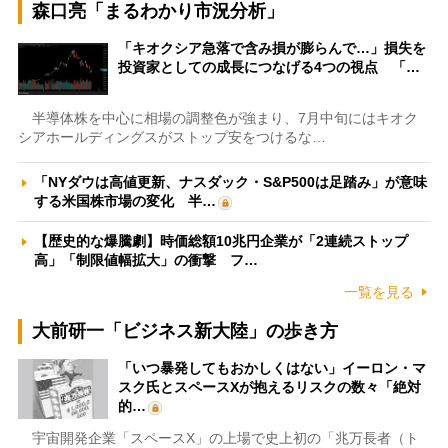
森口亮「まるわかり市況分析」
「キオクシア急落で含み損が膨らんで…」損失を
投資家としての成長につなげる4つの視点 「…
半導体株を中心に相場の調整色が強まり、7月中旬にはキオク
シアホールディングスがストップ安をつけるな…
「NYダウは高値更新、ナスダック・S&P500は足踏み」が意味
する米国株市場の変化 半…
【歴史的な爆騰劇】時価総額10兆円企業が「2連続ストップ
高」「制限値幅拡大」の衝撃 フ…
一覧を見る
大前研一「ビジネス新大陸」の歩き方
「いつ暴発してもおかしくはない」イーロン・マ
スク氏とスペースXが抱えるリスクの数々「絶対
的…
宇宙開発企業「スペースX」の上場で史上初の「兆万長者（ト