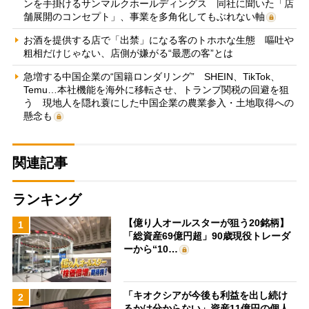
ンを手掛けるサンマルクホールディングス 同社に聞いた「店
舗展開のコンセプト」、事業を多角化してもぶれない軸
お酒を提供する店で「出禁」になる客のトホホな生態 嘔吐や
粗相だけじゃない、店側が嫌がる“最悪の客”とは
急増する中国企業の“国籍ロンダリング” SHEIN、TikTok、
Temu…本社機能を海外に移転させ、トランプ関税の回避を狙
う 現地人を隠れ蓑にした中国企業の農業参入・土地取得への
懸念も
関連記事
ランキング
【億り人オールスターが狙う20銘柄】
1
「総資産69億円超」90歳現役トレーダ
ーから“10…
「キオクシアが今後も利益を出し続け
2
るかは分からない」資産11億円の個人