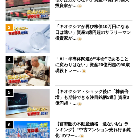
投資家が…
「キオクシアが再び株価10万円になる
3
日は遠い」資産3億円超のサラリーマン
投資家が…
「AI・半導体関連が“本命”であること
4
に変わりはない」資産20億円超の90歳
現役トレー…
【キオクシア・ショック後に「株価倍
5
増」も期待できる注目銘柄5選】資産3
億円超・…
【首都圏の不動産価格「危ない駅」ラ
6
ンキング】“中古マンション売れ行き鈍
化”のワー…