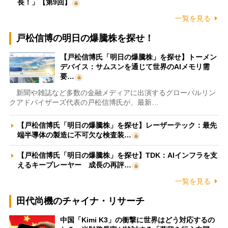
長！」【第9回】
一覧を見る
戸松信博の明日の爆騰株を探せ！
【戸松信博氏「明日の爆騰株」を探せ】トーメン
デバイス：サムスンを通じて世界のAIメモリ需
要…
新聞や雑誌など多数の金融メディアに出演するグローバルリン
クアドバイザーズ代表の戸松信博氏が、最新…
【戸松信博氏「明日の爆騰株」を探せ】レーザーテック：最先
端半導体の製造に不可欠な検査装…
【戸松信博氏「明日の爆騰株」を探せ】TDK：AIインフラを支
えるキープレーヤー 成長の再評…
一覧を見る
田代尚機のチャイナ・リサーチ
中国「Kimi K3」の衝撃に世界はどう対応するの