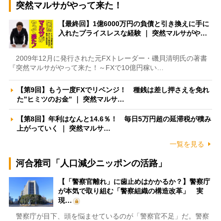
突然マルサがやって来た！
【最終回】1億6000万円の負債と引き換えに手に
入れたプライスレスな経験 ｜ 突然マルサがや…
2009年12月に発行された元FXトレーダー・磯貝清明氏の著書
『突然マルサがやって来た！～FXで10億円稼い…
【第9回】もう一度FXでリベンジ！ 種銭は差し押さえを免れ
た”ヒミツのお金” ｜ 突然マルサ…
【第8回】年利はなんと14.6％！ 毎日5万円超の延滞税が積み
上がっていく ｜ 突然マルサ…
一覧を見る
河合雅司「人口減少ニッポンの活路」
【「警察官離れ」に歯止めはかかるか？】警察庁
が本気で取り組む「警察組織の構造改革」 実
現…
警察庁が目下、頭を悩ませているのが「警察官不足」だ。警察