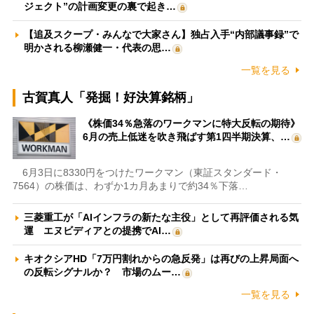
ジェクト”の計画変更の裏で起き…
【追及スクープ・みんなで大家さん】独占入手“内部議事録”で
明かされる柳瀬健一・代表の思…
一覧を見る
古賀真人「発掘！好決算銘柄」
《株価34％急落のワークマンに特大反転の期待》
6月の売上低迷を吹き飛ばす第1四半期決算、…
6月3日に8330円をつけたワークマン（東証スタンダード・
7564）の株価は、わずか1カ月あまりで約34％下落…
三菱重工が「AIインフラの新たな主役」として再評価される気
運 エヌビディアとの提携でAI…
キオクシアHD「7万円割れからの急反発」は再びの上昇局面へ
の反転シグナルか？ 市場のムー…
一覧を見る