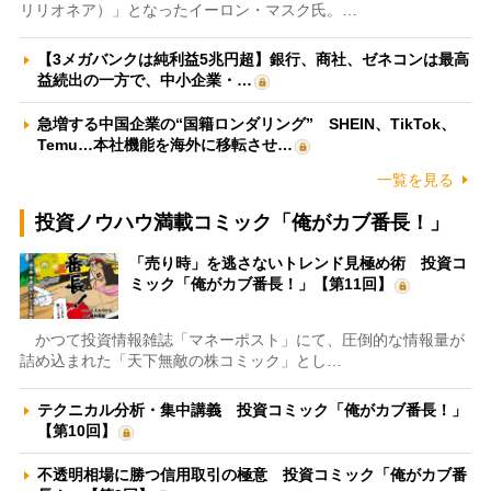
リリオネア）」となったイーロン・マスク氏。…
【3メガバンクは純利益5兆円超】銀行、商社、ゼネコンは最高
益続出の一方で、中小企業・…
急増する中国企業の“国籍ロンダリング” SHEIN、TikTok、
Temu…本社機能を海外に移転させ…
一覧を見る
投資ノウハウ満載コミック「俺がカブ番長！」
「売り時」を逃さないトレンド見極め術 投資コ
ミック「俺がカブ番長！」【第11回】
かつて投資情報雑誌「マネーポスト」にて、圧倒的な情報量が
詰め込まれた「天下無敵の株コミック」とし…
テクニカル分析・集中講義 投資コミック「俺がカブ番長！」
【第10回】
不透明相場に勝つ信用取引の極意 投資コミック「俺がカブ番