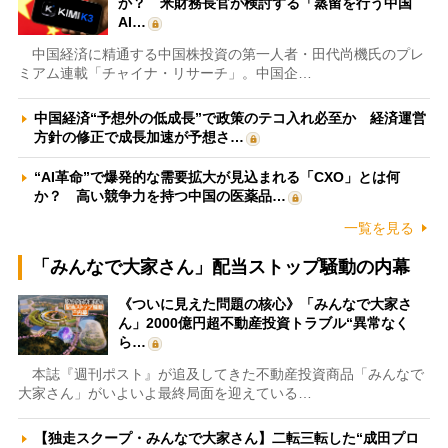
か？ 米財務長官が検討する「蒸留を行う中国
AI…
中国経済に精通する中国株投資の第一人者・田代尚機氏のプレ
ミアム連載「チャイナ・リサーチ」。中国企…
中国経済“予想外の低成長”で政策のテコ入れ必至か 経済運営
方針の修正で成長加速が予想さ…
“AI革命”で爆発的な需要拡大が見込まれる「CXO」とは何
か？ 高い競争力を持つ中国の医薬品…
一覧を見る
「みんなで大家さん」配当ストップ騒動の内幕
《ついに見えた問題の核心》「みんなで大家さ
ん」2000億円超不動産投資トラブル“異常なく
ら…
本誌『週刊ポスト』が追及してきた不動産投資商品「みんなで
大家さん」がいよいよ最終局面を迎えている…
【独走スクープ・みんなで大家さん】二転三転した“成田プロ