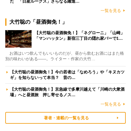
た 「日産ルークス」さらなる躍進…
一覧を見る
大竹聡の「昼酒御免！」
【大竹聡の昼酒御免！】「ネグローニ」「山崎」
「マンハッタン」新宿三丁目の隠れ家バーで1…
お酒はいつ飲んでもいいものだが、昼から飲むお酒にはまた格
別の味わいがある――。ライター・作家の大竹…
【大竹聡の昼酒御免！】今の若者は「なめろう」や「キヌカツ
ギ」を知らないって本当？ 昔の…
【大竹聡の昼酒御免！】京急線で多摩川越えて「川崎の大衆酒
場」へと昼酒旅 押し寄せるノス…
一覧を見る
著者・連載の一覧を見る