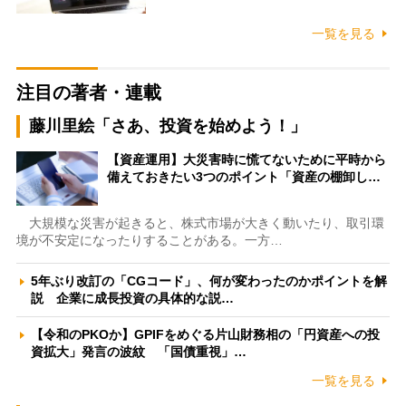
一覧を見る
注目の著者・連載
藤川里絵「さあ、投資を始めよう！」
【資産運用】大災害時に慌てないために平時から
備えておきたい3つのポイント「資産の棚卸し…
大規模な災害が起きると、株式市場が大きく動いたり、取引環
境が不安定になったりすることがある。一方…
5年ぶり改訂の「CGコード」、何が変わったのかポイントを解
説 企業に成長投資の具体的な説…
【令和のPKOか】GPIFをめぐる片山財務相の「円資産への投
資拡大」発言の波紋 「国債重視」…
一覧を見る