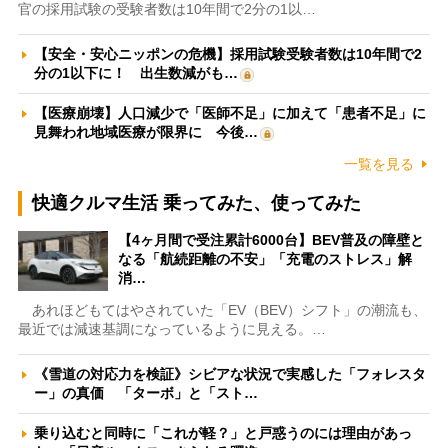
官の採用試験の受験者数は10年間で2分の1以…
【安全・安心ニッポンの危機】採用試験受験者数は10年間で2
分の1以下に！ 出生数減がも…
【医療崩壊】人口減少で「医師不足」に加えて「患者不足」に
見舞われ地域医療が限界に 今後…
一覧を見る
快適クルマ生活 乗ってみた、使ってみた
【4ヶ月間で受注累計6000台】BEV普及の障壁と
なる「航続距離の不安」「充電のストレス」解
消…
あれほどもてはやされていた「EV（BEV）シフト」の潮流も、
最近では減速基調になっているように見える。…
《雪道の対応力を検証》シビアな状況で実感した「フォレスタ
ー」の真価 「ターボ」と「スト…
乗り込むと同時に「これが軽？」と戸惑うのには理由があっ