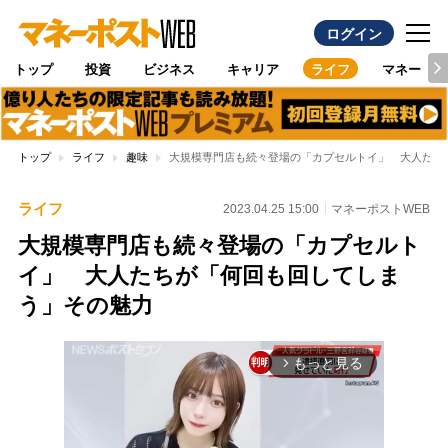
ログイン
トップ
投資
ビジネス
キャリア
ライフ
マネー
トップ
ライフ
趣味
大規模専門店も続々登場の「カプセルトイ」 大人たち
ライフ
2023.04.25 15:00
マネーポストWEB
大規模専門店も続々登場の「カプセルト
イ」 大人たちが「何回も回してしま
う」その魅力
もっと見る
arrow_forward_ios