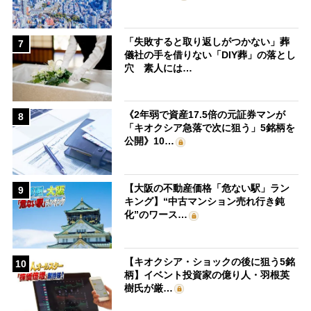
「失敗すると取り返しがつかない」葬
7
儀社の手を借りない「DIY葬」の落とし
穴 素人には…
《2年弱で資産17.5倍の元証券マンが
8
「キオクシア急落で次に狙う」5銘柄を
公開》10…
【大阪の不動産価格「危ない駅」ラン
9
キング】“中古マンション売れ行き鈍
化”のワース…
【キオクシア・ショックの後に狙う5銘
10
柄】イベント投資家の億り人・羽根英
樹氏が厳…