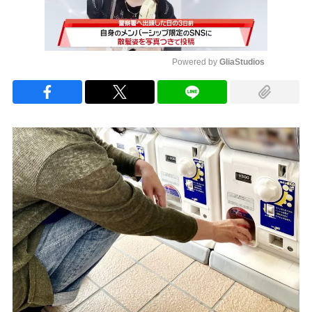
Powered by 
GliaStudios
Mute