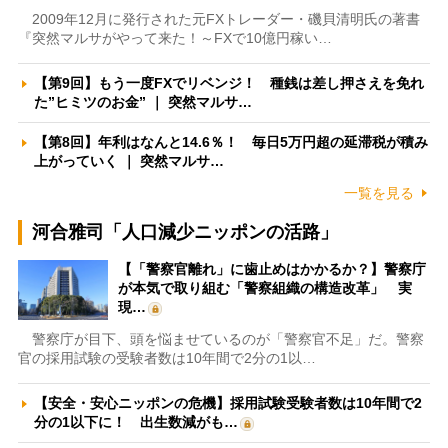
2009年12月に発行された元FXトレーダー・磯貝清明氏の著書
『突然マルサがやって来た！～FXで10億円稼い…
【第9回】もう一度FXでリベンジ！ 種銭は差し押さえを免れ
た”ヒミツのお金” ｜ 突然マルサ…
【第8回】年利はなんと14.6％！ 毎日5万円超の延滞税が積み
上がっていく ｜ 突然マルサ…
一覧を見る
河合雅司「人口減少ニッポンの活路」
【「警察官離れ」に歯止めはかかるか？】警察庁
が本気で取り組む「警察組織の構造改革」 実
現…
警察庁が目下、頭を悩ませているのが「警察官不足」だ。警察
官の採用試験の受験者数は10年間で2分の1以…
【安全・安心ニッポンの危機】採用試験受験者数は10年間で2
分の1以下に！ 出生数減がも…