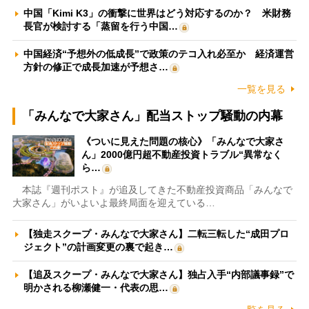
中国「Kimi K3」の衝撃に世界はどう対応するのか？ 米財務
長官が検討する「蒸留を行う中国…
中国経済“予想外の低成長”で政策のテコ入れ必至か 経済運営
方針の修正で成長加速が予想さ…
一覧を見る
「みんなで大家さん」配当ストップ騒動の内幕
《ついに見えた問題の核心》「みんなで大家さ
ん」2000億円超不動産投資トラブル“異常なく
ら…
本誌『週刊ポスト』が追及してきた不動産投資商品「みんなで
大家さん」がいよいよ最終局面を迎えている…
【独走スクープ・みんなで大家さん】二転三転した“成田プロ
ジェクト”の計画変更の裏で起き…
【追及スクープ・みんなで大家さん】独占入手“内部議事録”で
明かされる柳瀬健一・代表の思…