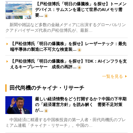
【戸松信博氏「明日の爆騰株」を探せ】トーメン
デバイス：サムスンを通じて世界のAIメモリ需
要…
新聞や雑誌など多数の金融メディアに出演するグローバルリン
クアドバイザーズ代表の戸松信博氏が、最新…
【戸松信博氏「明日の爆騰株」を探せ】レーザーテック：最先
端半導体の製造に不可欠な検査装…
【戸松信博氏「明日の爆騰株」を探せ】TDK：AIインフラを支
えるキープレーヤー 成長の再評…
一覧を見る
田代尚機のチャイナ・リサーチ
厳しい経済情勢をどう打開するか？中国の下半期
の「経済運営方針」を読み解く 需要不足対策
が…
中国経済に精通する中国株投資の第一人者・田代尚機氏のプレ
ミアム連載「チャイナ・リサーチ」。中国の…