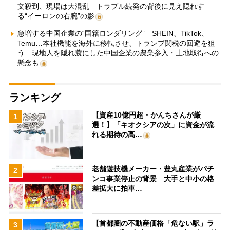
文殺到、現場は大混乱 トラブル続発の背後に見え隠れす
る“イーロンの右腕”の影
急増する中国企業の“国籍ロンダリング” SHEIN、TikTok、
Temu…本社機能を海外に移転させ、トランプ関税の回避を狙
う 現地人を隠れ蓑にした中国企業の農業参入・土地取得への
懸念も
ランキング
【資産10億円超・かんちさんが厳
1
選！】「キオクシアの次」に資金が流
れる期待の高…
老舗遊技機メーカー・豊丸産業がパチ
2
ンコ事業停止の背景 大手と中小の格
差拡大に拍車…
【首都圏の不動産価格「危ない駅」ラ
3