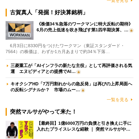
一覧を見る
古賀真人「発掘！好決算銘柄」
《株価34％急落のワークマンに特大反転の期待》
6月の売上低迷を吹き飛ばす第1四半期決算、…
6月3日に8330円をつけたワークマン（東証スタンダード・
7564）の株価は、わずか1カ月あまりで約34％下落…
三菱重工が「AIインフラの新たな主役」として再評価される気
運 エヌビディアとの提携でAI…
キオクシアHD「7万円割れからの急反発」は再びの上昇局面へ
の反転シグナルか？ 市場のムー…
一覧を見る
突然マルサがやって来た！
【最終回】1億6000万円の負債と引き換えに手に
入れたプライスレスな経験 ｜ 突然マルサがや…