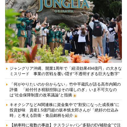
ジャングリア沖縄、開業1周年で「経済効果494億円」の大きな
ミスリード 事業の苦戦を覆い隠す“不透明すぎる巨大な数字”
「何がやりたいのか分からない」竹中平蔵氏が語る高市内閣の
評価 「給付付き税額控除はその場しのぎ」いま不可欠なの
は“社会保障制度の改革議論”と指摘
キオクシアなどAI関連株に資金集中で“割安になった成長株”に
投資妙味 資産1.5億円超の坂本慎太郎さんが「絶好の仕込み
時」と考える防衛・食品銘柄を紹介
【納車時に複数の事故】テスラジャパン“多額のEV補助金”で注