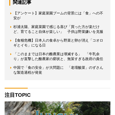
関連記事
【アンケート】家庭菜園ブームの背景には「食」への不
安が
杉浦太陽、家庭菜園で感じる喜び「買った方が楽だけ
ど、育てること自体が楽しい」 子供は野菜嫌いを克服
【食糧危機】日本人の食卓から野菜と卵が消え「コオロ
ギとイモ」になる日
「このままでは日本の酪農業は壊滅する」 「牛乳余
り」が直撃した酪農家の窮状と、無策すぎる政府の責任
中国で「食の安全」が大問題に 「老壇酸菜」のずさん
な製造過程が発覚
注目TOPIC