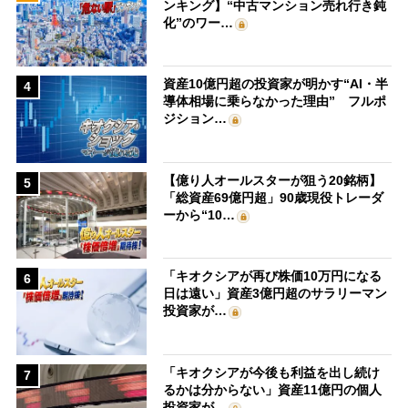
ンキング】“中古マンション売れ行き鈍
化”のワー…
資産10億円超の投資家が明かす“AI・半
4
導体相場に乗らなかった理由” フルポ
ジション…
【億り人オールスターが狙う20銘柄】
5
「総資産69億円超」90歳現役トレーダ
ーから“10…
「キオクシアが再び株価10万円になる
6
日は遠い」資産3億円超のサラリーマン
投資家が…
「キオクシアが今後も利益を出し続け
7
るかは分からない」資産11億円の個人
投資家が…