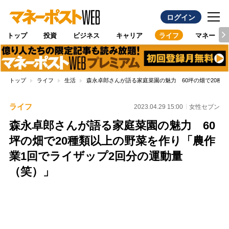
ログイン
トップ
投資
ビジネス
キャリア
ライフ
マネー
トップ
ライフ
生活
森永卓郎さんが語る家庭菜園の魅力 60坪の畑で20種
ライフ
2023.04.29 15:00
女性セブン
森永卓郎さんが語る家庭菜園の魅力 60
坪の畑で20種類以上の野菜を作り「農作
業1回でライザップ2回分の運動量
（笑）」
Loaded
:
100.00%
/
Unmute