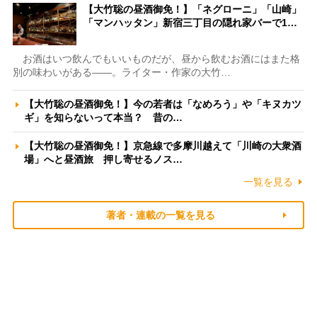
【大竹聡の昼酒御免！】「ネグローニ」「山崎」
「マンハッタン」新宿三丁目の隠れ家バーで1…
お酒はいつ飲んでもいいものだが、昼から飲むお酒にはまた格
別の味わいがある――。ライター・作家の大竹…
【大竹聡の昼酒御免！】今の若者は「なめろう」や「キヌカツ
ギ」を知らないって本当？ 昔の…
【大竹聡の昼酒御免！】京急線で多摩川越えて「川崎の大衆酒
場」へと昼酒旅 押し寄せるノス…
一覧を見る
著者・連載の一覧を見る