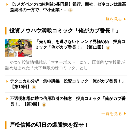
【3メガバンクは純利益5兆円超】銀行、商社、ゼネコンは最高
益続出の一方で、中小企業・…
一覧を見る
投資ノウハウ満載コミック「俺がカブ番長！」
「売り時」を逃さないトレンド見極め術 投資コ
ミック「俺がカブ番長！」【第11回】
かつて投資情報雑誌「マネーポスト」にて、圧倒的な情報量が
詰め込まれた「天下無敵の株コミック」とし…
テクニカル分析・集中講義 投資コミック「俺がカブ番長！」
【第10回】
不透明相場に勝つ信用取引の極意 投資コミック「俺がカブ番
長！」【第9回】
一覧を見る
戸松信博の明日の爆騰株を探せ！