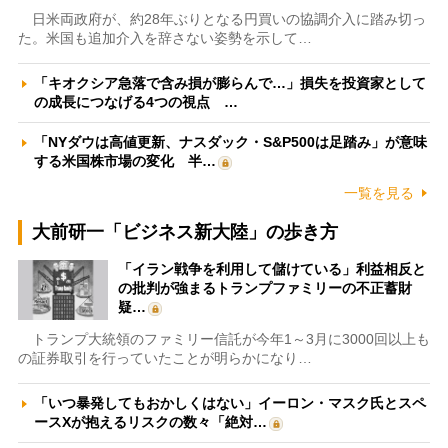
日米両政府が、約28年ぶりとなる円買いの協調介入に踏み切っ
た。米国も追加介入を辞さない姿勢を示して…
「キオクシア急落で含み損が膨らんで…」損失を投資家として
の成長につなげる4つの視点 …
「NYダウは高値更新、ナスダック・S&P500は足踏み」が意味
する米国株市場の変化 半…
一覧を見る
大前研一「ビジネス新大陸」の歩き方
「イラン戦争を利用して儲けている」利益相反と
の批判が強まるトランプファミリーの不正蓄財
疑…
トランプ大統領のファミリー信託が今年1～3月に3000回以上も
の証券取引を行っていたことが明らかになり…
「いつ暴発してもおかしくはない」イーロン・マスク氏とスペ
ースXが抱えるリスクの数々「絶対…