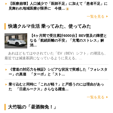
【医療崩壊】人口減少で「医師不足」に加えて「患者不足」に
見舞われ地域医療が限界に 今後…
一覧を見る
快適クルマ生活 乗ってみた、使ってみた
【4ヶ月間で受注累計6000台】BEV普及の障壁と
なる「航続距離の不安」「充電のストレス」解
消…
あれほどもてはやされていた「EV（BEV）シフト」の潮流も、
最近では減速基調になっているように見える。…
《雪道の対応力を検証》シビアな状況で実感した「フォレスタ
ー」の真価 「ターボ」と「スト…
乗り込むと同時に「これが軽？」と戸惑うのには理由があっ
た 「日産ルークス」さらなる躍進…
一覧を見る
大竹聡の「昼酒御免！」