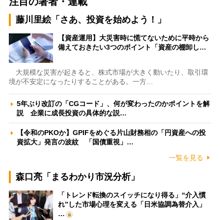
注目の著者・連載
藤川里絵「さあ、投資を始めよう！」
【資産運用】大災害時に慌てないために平時から
備えておきたい3つのポイント「資産の棚卸し…
大規模な災害が起きると、株式市場が大きく動いたり、取引環
境が不安定になったりすることがある。一方…
5年ぶり改訂の「CGコード」、何が変わったのかポイントを解
説 企業に成長投資の具体的な説…
【令和のPKOか】GPIFをめぐる片山財務相の「円資産への投
資拡大」発言の波紋 「国債重視」…
一覧を見る
森口亮「まるわかり市況分析」
「トレンド転換のスイッチになり得る」“介入慣
れ”した市場心理を変える「日米協調為替介入」
…