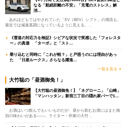
なる「航続距離の不安」「充電のストレス」解
消…
あれほどもてはやされていた「EV（BEV）シフト」の潮流も、
最近では減速基調になっているように見える。…
《雪道の対応力を検証》シビアな状況で実感した「フォレスタ
ー」の真価 「ターボ」と「スト…
乗り込むと同時に「これが軽？」と戸惑うのには理由があっ
た 「日産ルークス」さらなる躍進…
一覧を見る
大竹聡の「昼酒御免！」
【大竹聡の昼酒御免！】「ネグローニ」「山崎」
「マンハッタン」新宿三丁目の隠れ家バーで1…
お酒はいつ飲んでもいいものだが、昼から飲むお酒にはまた格
別の味わいがある――。ライター・作家の大竹…