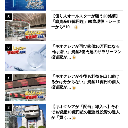
【億り人オールスターが狙う20銘柄】
5
「総資産69億円超」90歳現役トレーダ
ーから“10…
「キオクシアが再び株価10万円になる
6
日は遠い」資産3億円超のサラリーマン
投資家が…
「キオクシアが今後も利益を出し続け
7
るかは分からない」資産11億円の個人
投資家が…
【キオクシアが「配当」導入へ】それ
8
でも資産10億円超の配当株投資の達人
が「買う…