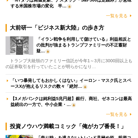
「NYダウは高値更新、ナスダック・S&P500は足踏み」が意味
する米国株市場の変化 半…
一覧を見る
大前研一「ビジネス新大陸」の歩き方
「イラン戦争を利用して儲けている」利益相反と
の批判が強まるトランプファミリーの不正蓄財
疑…
トランプ大統領のファミリー信託が今年1～3月に3000回以上も
の証券取引を行っていたことが明らかになり…
「いつ暴発してもおかしくはない」イーロン・マスク氏とスペ
ースXが抱えるリスクの数々「絶対…
【3メガバンクは純利益5兆円超】銀行、商社、ゼネコンは最高
益続出の一方で、中小企業・…
一覧を見る
投資ノウハウ満載コミック「俺がカブ番長！」
「売り時」を逃さないトレンド見極め術 投資コ