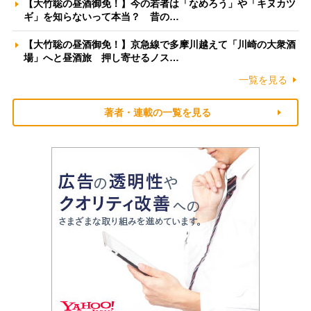
【大竹聡の昼酒御免！】今の若者は「なめろう」や「キヌカツ
ギ」を知らないって本当？ 昔の…
【大竹聡の昼酒御免！】京急線で多摩川越えて「川崎の大衆酒
場」へと昼酒旅 押し寄せるノス…
一覧を見る
著者・連載の一覧を見る