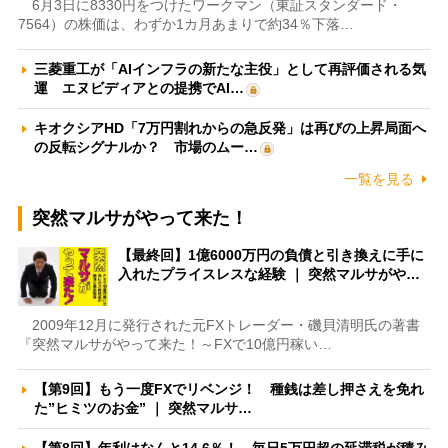
6月3日に8330円をつけたワークマン（東証スタンダード・
7564）の株価は、わずか1カ月あまりで約34％下落…
三菱重工が「AIインフラの新たな主役」として再評価される気
運 エヌビディアとの提携でAI…
キオクシアHD「7万円割れからの急反発」は再びの上昇局面へ
の反転シグナルか？ 市場のムー…
一覧を見る
突然マルサがやって来た！
【最終回】1億6000万円の負債と引き換えに手に
入れたプライスレスな経験 ｜ 突然マルサがや…
2009年12月に発行された元FXトレーダー・磯貝清明氏の著書
『突然マルサがやって来た！～FXで10億円稼い…
【第9回】もう一度FXでリベンジ！ 種銭は差し押さえを免れ
た”ヒミツのお金” ｜ 突然マルサ…