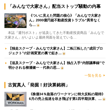
「みんなで大家さん」配当ストップ騒動の内幕
《ついに見えた問題の核心》「みんなで大家さ
ん」2000億円超不動産投資トラブル“異常なく
ら…
本誌『週刊ポスト』が追及してきた不動産投資商品「みんなで
大家さん」がいよいよ最終局面を迎えている…
【独走スクープ・みんなで大家さん】二転三転した“成田プロ
ジェクト”の計画変更の裏で起き…
【追及スクープ・みんなで大家さん】独占入手“内部議事録”で
明かされる柳瀬健一・代表の思…
一覧を見る
古賀真人「発掘！好決算銘柄」
《株価34％急落のワークマンに特大反転の期待》
6月の売上低迷を吹き飛ばす第1四半期決算、…