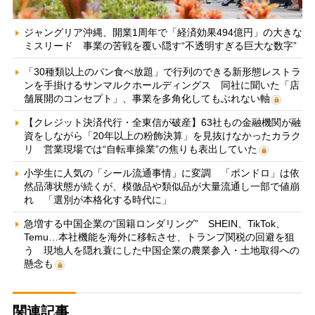
ジャングリア沖縄、開業1周年で「経済効果494億円」の大きな
ミスリード 事業の苦戦を覆い隠す“不透明すぎる巨大な数字”
「30種類以上のパン食べ放題」で行列のできる新形態レストラ
ンを手掛けるサンマルクホールディングス 同社に聞いた「店
舗展開のコンセプト」、事業を多角化してもぶれない軸
【クレジット決済代行・全東信が破産】63社もの金融機関が融
資をしながら「20年以上の粉飾決算」を見抜けなかったカラク
リ 営業現場では“自転車操業”の焦りも表出していた
小学生に人気の「シール流通事情」に変調 「ボンドロ」は依
然品薄状態が続くが、模倣品や類似品が大量流通し一部で値崩
れ 「選別が本格化する時代に」
急増する中国企業の“国籍ロンダリング” SHEIN、TikTok、
Temu…本社機能を海外に移転させ、トランプ関税の回避を狙
う 現地人を隠れ蓑にした中国企業の農業参入・土地取得への
懸念も
関連記事