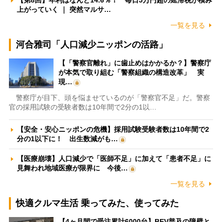
【第8回】年利はなんと14.6％！ 毎日5万円超の延滞税が積み
上がっていく ｜ 突然マルサ…
一覧を見る
河合雅司「人口減少ニッポンの活路」
【「警察官離れ」に歯止めはかかるか？】警察庁
が本気で取り組む「警察組織の構造改革」 実
現…
警察庁が目下、頭を悩ませているのが「警察官不足」だ。警察
官の採用試験の受験者数は10年間で2分の1以…
【安全・安心ニッポンの危機】採用試験受験者数は10年間で2
分の1以下に！ 出生数減がも…
【医療崩壊】人口減少で「医師不足」に加えて「患者不足」に
見舞われ地域医療が限界に 今後…
一覧を見る
快適クルマ生活 乗ってみた、使ってみた
【4ヶ月間で受注累計6000台】BEV普及の障壁と