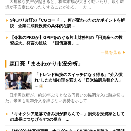
大規模な災害が起きると、株式市場が大きく動いたり、取引環
境が不安定になったりすることがある。一方…
5年ぶり改訂の「CGコード」、何が変わったのかポイントを解
説 企業に成長投資の具体的な説…
【令和のPKOか】GPIFをめぐる片山財務相の「円資産への投
資拡大」発言の波紋 「国債重視」…
一覧を見る
森口亮「まるわかり市況分析」
「トレンド転換のスイッチになり得る」“介入慣
れ”した市場心理を変える「日米協調為替介入」
…
日米両政府が、約28年ぶりとなる円買いの協調介入に踏み切っ
た。米国も追加介入を辞さない姿勢を示して…
「キオクシア急落で含み損が膨らんで…」損失を投資家として
の成長につなげる4つの視点 …