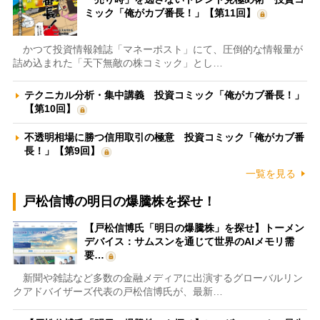
ミック「俺がカブ番長！」【第11回】
かつて投資情報雑誌「マネーポスト」にて、圧倒的な情報量が
詰め込まれた「天下無敵の株コミック」とし…
テクニカル分析・集中講義 投資コミック「俺がカブ番長！」
【第10回】
不透明相場に勝つ信用取引の極意 投資コミック「俺がカブ番
長！」【第9回】
一覧を見る
戸松信博の明日の爆騰株を探せ！
【戸松信博氏「明日の爆騰株」を探せ】トーメン
デバイス：サムスンを通じて世界のAIメモリ需
要…
新聞や雑誌など多数の金融メディアに出演するグローバルリン
クアドバイザーズ代表の戸松信博氏が、最新…