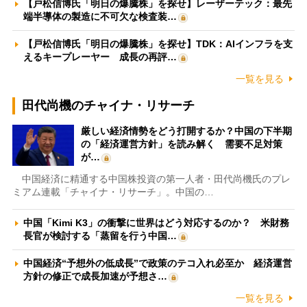
【戸松信博氏「明日の爆騰株」を探せ】レーザーテック：最先
端半導体の製造に不可欠な検査装…
【戸松信博氏「明日の爆騰株」を探せ】TDK：AIインフラを支
えるキープレーヤー 成長の再評…
一覧を見る
田代尚機のチャイナ・リサーチ
厳しい経済情勢をどう打開するか？中国の下半期
の「経済運営方針」を読み解く 需要不足対策
が…
中国経済に精通する中国株投資の第一人者・田代尚機氏のプレ
ミアム連載「チャイナ・リサーチ」。中国の…
中国「Kimi K3」の衝撃に世界はどう対応するのか？ 米財務
長官が検討する「蒸留を行う中国…
中国経済“予想外の低成長”で政策のテコ入れ必至か 経済運営
方針の修正で成長加速が予想さ…
一覧を見る