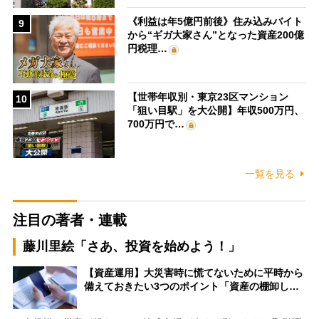
《利益は年5億円前後》住み込みバイト
9
から“ギガ大家さん”となった資産200億
円税理…
【世帯年収別・東京23区マンション
10
「狙い目駅」を大公開】年収500万円、
700万円で…
一覧を見る
注目の著者・連載
藤川里絵「さあ、投資を始めよう！」
【資産運用】大災害時に慌てないために平時から
備えておきたい3つのポイント「資産の棚卸し…