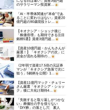
になる日は遠い」資産3億円超
のサラリーマン投資家…
「AI・半導体関連が“本命”であ
ることに変わりはない」資産20
億円超の90歳現役トレ…
【キオクシア・ショック後に
「株価倍増」も期待できる注目
銘柄5選】資産3億円超…
【資産10億円超・かんちさんが
厳選！】「キオクシアの次」に
資金が流れる期待の…
《2年弱で資産17.5倍の元証券
マンが「キオクシア急落で次に
狙う」5銘柄を公開》1…
【資産11億円マック・チェリー
さん厳選「キオクシア・ショッ
ク」後に大化け期待4…
「失敗すると取り返しがつかな
い」葬儀社の手を借りない
「DIY葬」の落とし穴 素人