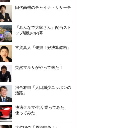
田代尚機のチャイナ・リサーチ
なかなかタクシーが来ず、スマホを見ながら時間を過ごす逸ノ城（右／
「みんなで大家さん」配当スト
ップ騒動の内幕
古賀真人「発掘！好決算銘柄」
突然マルサがやって来た！
河合雅司「人口減少ニッポンの
活路」
快適クルマ生活 乗ってみた、
使ってみた
大竹聡の「昼酒御免！」