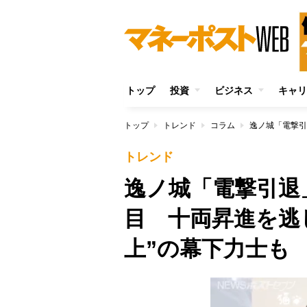
トップ
投資
ビジネス
キャリ
トップ
トレンド
コラム
トレンド
逸ノ城「電撃引退
目 十両昇進を逃し
上”の幕下力士も