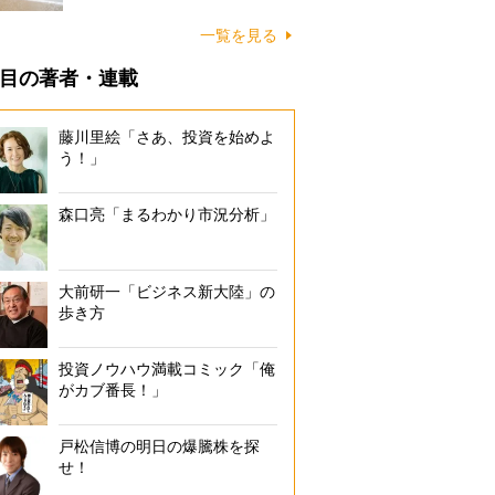
に…
一覧を見る
目の著者・連載
藤川里絵「さあ、投資を始めよ
う！」
森口亮「まるわかり市況分析」
大前研一「ビジネス新大陸」の
歩き方
投資ノウハウ満載コミック「俺
がカブ番長！」
戸松信博の明日の爆騰株を探
せ！