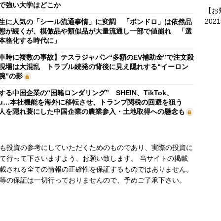
で強い大学はどこか
【お
202
生に人気の「シール流通事情」に変調 「ボンドロ」は依然品
態が続くが、模倣品や類似品が大量流通し一部で値崩れ 「選
本格化する時代に」
車時に複数の事故】テスラジャパン“多額のEV補助金”で注文殺
現場は大混乱 トラブル続発の背後に見え隠れする“イーロン
腕”の影
する中国企業の“国籍ロンダリング” SHEIN、TikTok、
mu…本社機能を海外に移転させ、トランプ関税の回避を狙う
人を隠れ蓑にした中国企業の農業参入・土地取得への懸念も
も投資の参考にしていただくためのものであり、実際の投資に
て行って下さいますよう、お願い致します。 当サイトの掲載
載される全ての情報の正確性を保証するものではありません。
等の保証は一切行っておりませんので、予めご了承下さい。