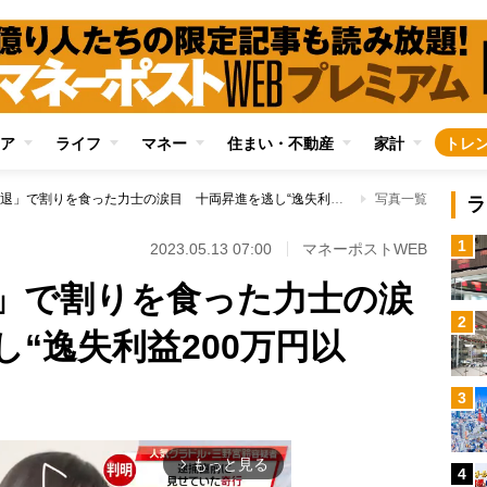
ア
ライフ
マネー
住まい・不動産
家計
トレ
逸ノ城「電撃引退」で割りを食った力士の涙目 十両昇進を逃し“逸失利益200万円以上”の幕下力士も
写真一覧
ラ
1
2023.05.13 07:00
マネーポストWEB
」で割りを食った力士の涙
2
“逸失利益200万円以
3
もっと見る
arrow_forward_ios
4