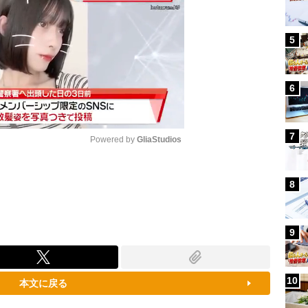
5
6
7
Powered by 
GliaStudios
Mute
8
9
10
本文に戻る