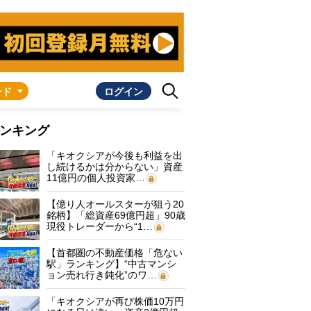
ンド
ログイン
ンキング
「キオクシアが今後も利益を出
し続けるかは分からない」資産
11億円の個人投資家…
【億り人オールスターが狙う20
銘柄】「総資産69億円超」90歳
現役トレーダーから“1…
【首都圏の不動産価格「危ない
駅」ランキング】“中古マンシ
ョン売れ行き鈍化”のワ…
「キオクシアが再び株価10万円