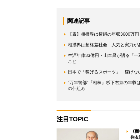
関連記事
【表】相撲界は横綱の年収3600万
相撲界は超格差社会 人気と実力が
生涯年俸33億円・山本昌が語る「
こと
日本で「稼げるスポーツ」「稼げな
“万年警部”『相棒』杉下右京の年
の仕組み
注目TOPIC
《商
住友