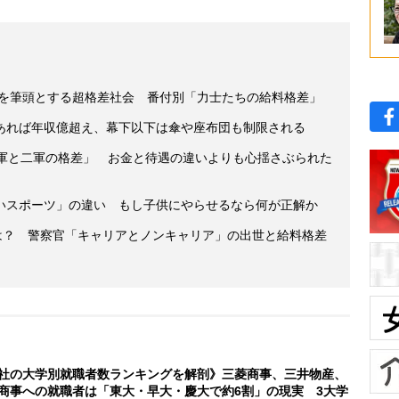
円を筆頭とする超格差社会 番付別「力士たちの給料格差」
あれば年収億超え、幕下以下は傘や座布団も制限される
一軍と二軍の格差」 お金と待遇の違いよりも心揺さぶられた
いスポーツ」の違い もし子供にやらせるなら何が正解か
収は？ 警察官「キャリアとノンキャリア」の出世と給料格差
社の大学別就職者数ランキングを解剖》三菱商事、三井物産、
商事への就職者は「東大・早大・慶大で約6割」の現実 3大学