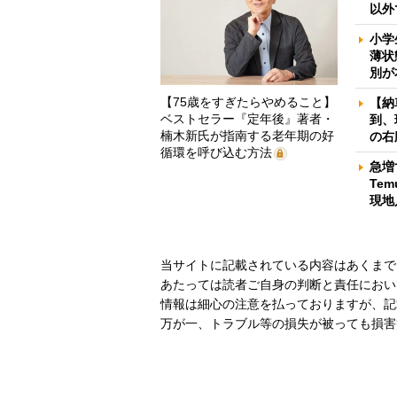
以外
小学
薄状
別が
【75歳をすぎたらやめること】
【納
ベストセラー『定年後』著者・
到、
楠木新氏が指南する老年期の好
の右
循環を呼び込む方法
急増
Te
現地
当サイトに記載されている内容はあくまで
あたっては読者ご自身の判断と責任におい
情報は細心の注意を払っておりますが、記
万が一、トラブル等の損失が被っても損害