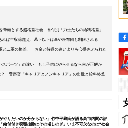
円を筆頭とする超格差社会 番付別「力士たちの給料格差」
あれば年収億超え、幕下以下は傘や座布団も制限される
一軍と二軍の格差」 お金と待遇の違いよりも心揺さぶられた
いスポーツ」の違い もし子供にやらせるなら何が正解か
収は？ 警察官「キャリアとノンキャリア」の出世と給料格差
がやりたいのか分からない」竹中平蔵氏が語る高市内閣の評
「給付付き税額控除はその場しのぎ」いま不可欠なのは“社会