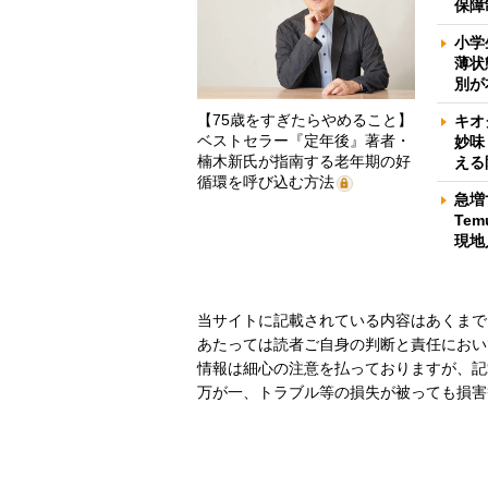
保障
小学
薄状
別が
【75歳をすぎたらやめること】
キオ
ベストセラー『定年後』著者・
妙味
楠木新氏が指南する老年期の好
える
循環を呼び込む方法
急増
Te
現地
当サイトに記載されている内容はあくまで
あたっては読者ご自身の判断と責任におい
情報は細心の注意を払っておりますが、記
万が一、トラブル等の損失が被っても損害