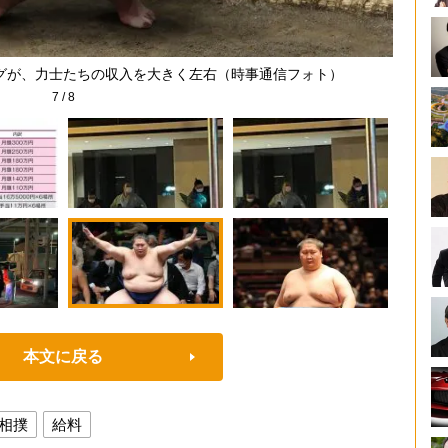
グが、力士たちの収入を大きく左右（時事通信フォト）
7
/
8
本文に戻る
相撲
給料