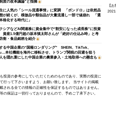
制度の改革議論”と指摘
【お
生に人気の「シール流通事情」に変調 「ボンドロ」は依然品
202
態が続くが、模倣品や類似品が大量流通し一部で値崩れ 「選
本格化する時代に」
クシアなどAI関連株に資金集中で“割安になった成長株”に投資
 資産1.5億円超の坂本慎太郎さんが「絶好の仕込み時」と考
防衛・食品銘柄を紹介
する中国企業の“国籍ロンダリング” SHEIN、TikTok、
mu…本社機能を海外に移転させ、トランプ関税の回避を狙う
人を隠れ蓑にした中国企業の農業参入・土地取得への懸念も
も投資の参考にしていただくためのものであり、実際の投資に
て行って下さいますよう、お願い致します。 当サイトの掲載
載される全ての情報の正確性を保証するものではありません。
等の保証は一切行っておりませんので、予めご了承下さい。