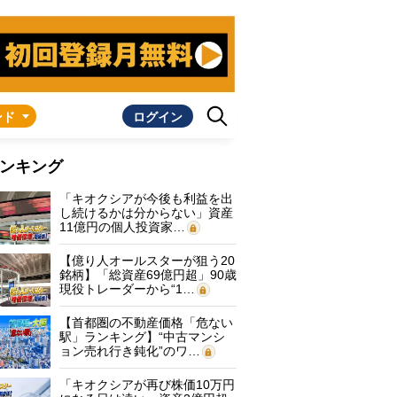
ンド
ログイン
ンキング
「キオクシアが今後も利益を出
し続けるかは分からない」資産
11億円の個人投資家…
【億り人オールスターが狙う20
銘柄】「総資産69億円超」90歳
現役トレーダーから“1…
【首都圏の不動産価格「危ない
駅」ランキング】“中古マンシ
ョン売れ行き鈍化”のワ…
「キオクシアが再び株価10万円