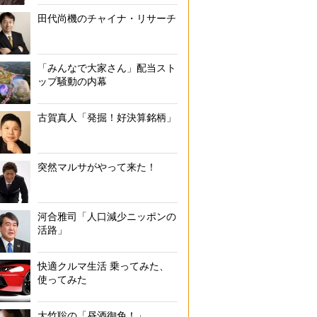
田代尚機のチャイナ・リサーチ
史上2位タイの4場所での新入幕を果たした逸ノ城（時事通信
「みんなで大家さん」配当スト
ップ騒動の内幕
古賀真人「発掘！好決算銘柄」
突然マルサがやって来た！
河合雅司「人口減少ニッポンの
活路」
快適クルマ生活 乗ってみた、
使ってみた
大竹聡の「昼酒御免！」