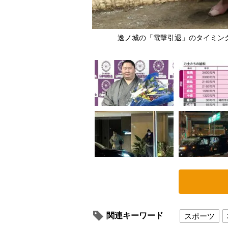
年撮影）
逸ノ城の「電撃引退」のタイミン
関連キーワード
スポーツ