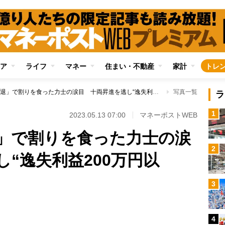
ア
ライフ
マネー
住まい・不動産
家計
トレ
逸ノ城「電撃引退」で割りを食った力士の涙目 十両昇進を逃し“逸失利益200万円以上”の幕下力士も
写真一覧
ラ
1
2023.05.13 07:00
マネーポストWEB
」で割りを食った力士の涙
2
“逸失利益200万円以
3
4
Loaded
: