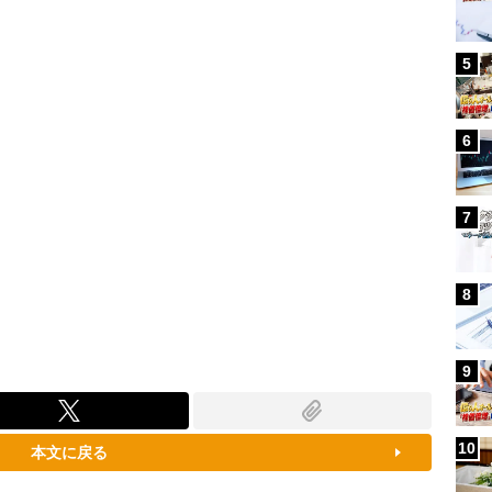
87.91%
5
6
7
8
9
10
本文に戻る