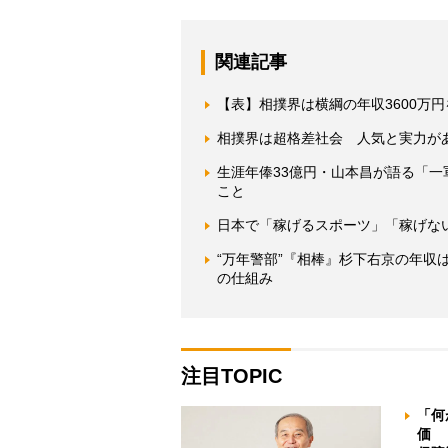
関連記事
【表】相撲界は横綱の年収3600万
相撲界は超格差社会 人気と実力が
生涯年俸33億円・山本昌が語る「
こと
日本で「稼げるスポーツ」「稼げな
“万年警部”『相棒』杉下右京の年
の仕組み
注目TOPIC
「何
価 