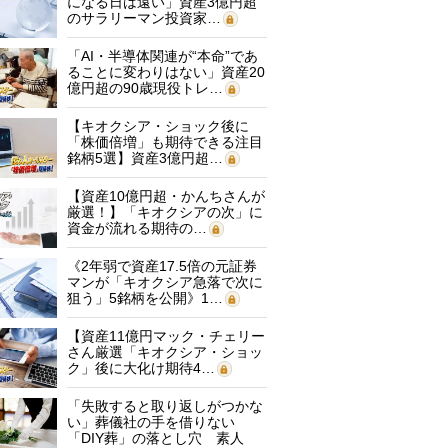
になる日は遠い」資産3億円超
のサラリーマン投資家…
「AI・半導体関連が“本命”であ
ることに変わりはない」資産20
億円超の90歳現役トレ…
【キオクシア・ショック後に
「株価倍増」も期待できる注目
銘柄5選】資産3億円超…
【資産10億円超・かんちさんが
厳選！】「キオクシアの次」に
資金が流れる期待の…
《2年弱で資産17.5倍の元証券
マンが「キオクシア急落で次に
狙う」5銘柄を公開》1…
【資産11億円マック・チェリー
さん厳選「キオクシア・ショッ
ク」後に大化け期待4…
「失敗すると取り返しがつかな
い」葬儀社の手を借りない
「DIY葬」の落とし穴 素人