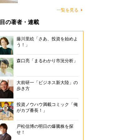
に…
一覧を見る
目の著者・連載
藤川里絵「さあ、投資を始めよ
う！」
森口亮「まるわかり市況分析」
大前研一「ビジネス新大陸」の
歩き方
投資ノウハウ満載コミック「俺
がカブ番長！」
戸松信博の明日の爆騰株を探
せ！