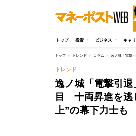
トップ
投資
ビジネス
キャリ
トップ
トレンド
コラム
トレンド
逸ノ城「電撃引退
目 十両昇進を逃し
上”の幕下力士も
/