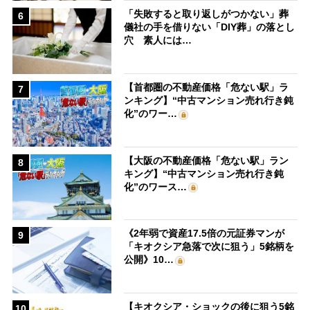
「失敗すると取り返しがつかない」葬
6
儀社の手を借りない「DIY葬」の落とし
穴 素人には…
【首都圏の不動産価格「危ない駅」ラ
7
ンキング】“中古マンション売れ行き鈍
化”のワー…
【大阪の不動産価格「危ない駅」ラン
8
キング】“中古マンション売れ行き鈍
化”のワース…
《2年弱で資産17.5倍の元証券マンが
9
「キオクシア急落で次に狙う」5銘柄を
公開》10…
【キオクシア・ショックの後に狙う5銘
10