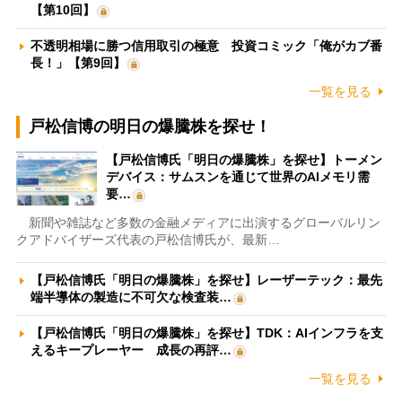
【第10回】
不透明相場に勝つ信用取引の極意 投資コミック「俺がカブ番
長！」【第9回】
一覧を見る
戸松信博の明日の爆騰株を探せ！
【戸松信博氏「明日の爆騰株」を探せ】トーメン
デバイス：サムスンを通じて世界のAIメモリ需
要…
新聞や雑誌など多数の金融メディアに出演するグローバルリン
クアドバイザーズ代表の戸松信博氏が、最新…
【戸松信博氏「明日の爆騰株」を探せ】レーザーテック：最先
端半導体の製造に不可欠な検査装…
【戸松信博氏「明日の爆騰株」を探せ】TDK：AIインフラを支
えるキープレーヤー 成長の再評…
一覧を見る