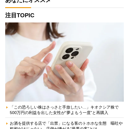
あなたにオススメ
注目TOPIC
「この恐ろしい株はさっさと手放したい…」キオクシア株で
500万円の利益を出した女性が“夢よもう一度”と再購入
お酒を提供する店で「出禁」になる客のトホホな生態 嘔吐や
粗相だけじゃない、店側が嫌がる“最悪の客”とは