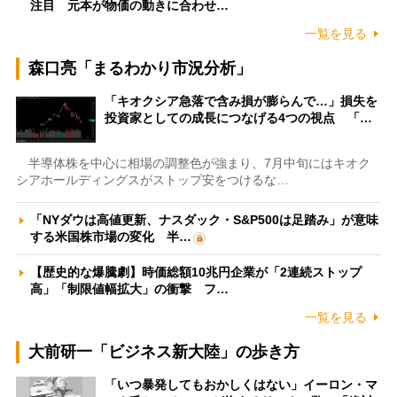
注目 元本が物価の動きに合わせ…
一覧を見る
森口亮「まるわかり市況分析」
「キオクシア急落で含み損が膨らんで…」損失を
投資家としての成長につなげる4つの視点 「…
半導体株を中心に相場の調整色が強まり、7月中旬にはキオク
シアホールディングスがストップ安をつけるな…
「NYダウは高値更新、ナスダック・S&P500は足踏み」が意味
する米国株市場の変化 半…
【歴史的な爆騰劇】時価総額10兆円企業が「2連続ストップ
高」「制限値幅拡大」の衝撃 フ…
一覧を見る
大前研一「ビジネス新大陸」の歩き方
「いつ暴発してもおかしくはない」イーロン・マ