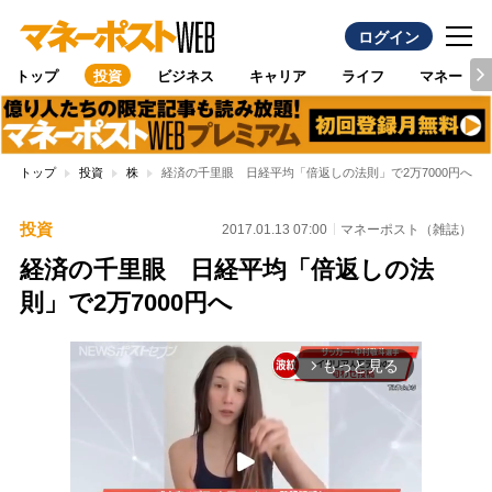
ログイン
トップ
投資
ビジネス
キャリア
ライフ
マネー
トップ
投資
株
経済の千里眼 日経平均「倍返しの法則」で2万7000円へ
投資
2017.01.13 07:00
マネーポスト（雑誌）
経済の千里眼 日経平均「倍返しの法
則」で2万7000円へ
もっと見る
arrow_forward_ios