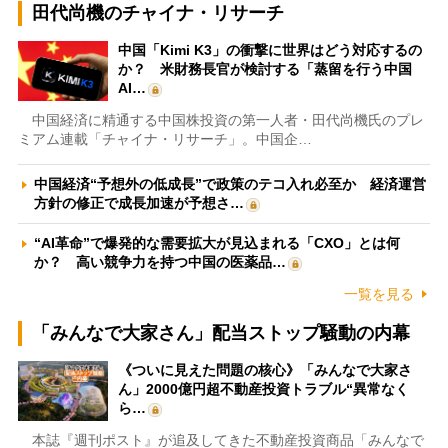
田代尚機のチャイナ・リサーチ
中国「Kimi K3」の衝撃に世界はどう対応するの
か？ 米財務長官が検討する「蒸留を行う中国
AI…
中国経済に精通する中国株投資の第一人者・田代尚機氏のプレ
ミアム連載「チャイナ・リサーチ」。中国企…
中国経済“予想外の低成長”で政策のテコ入れ必至か 経済運営
方針の修正で成長加速が予想さ…
“AI革命”で爆発的な需要拡大が見込まれる「CXO」とは何
か？ 高い競争力を持つ中国の医薬品…
一覧を見る
「みんなで大家さん」配当ストップ騒動の内幕
《ついに見えた問題の核心》「みんなで大家さ
ん」2000億円超不動産投資トラブル“異常なく
ら…
本誌『週刊ポスト』が追及してきた不動産投資商品「みんなで