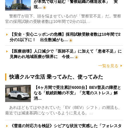
が本気で取り組む「警察組織の構造改革」 実
現…
警察庁が目下、頭を悩ませているのが「警察官不足」だ。警察
官の採用試験の受験者数は10年間で2分の1以…
【安全・安心ニッポンの危機】採用試験受験者数は10年間で2
分の1以下に！ 出生数減がも…
【医療崩壊】人口減少で「医師不足」に加えて「患者不足」に
見舞われ地域医療が限界に 今後…
一覧を見る
快適クルマ生活 乗ってみた、使ってみた
【4ヶ月間で受注累計6000台】BEV普及の障壁と
なる「航続距離の不安」「充電のストレス」解
消…
あれほどもてはやされていた「EV（BEV）シフト」の潮流も、
最近では減速基調になっているように見える。…
《雪道の対応力を検証》シビアな状況で実感した「フォレスタ