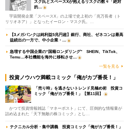
スク氏とスペースXが抱えるリスクの数々「絶対
的…
宇宙開発企業「スペースX」の上場で史上初の「兆万長者（ト
リリオネア）」となったイーロン・マスク氏。…
【3メガバンクは純利益5兆円超】銀行、商社、ゼネコンは最高
益続出の一方で、中小企業・…
急増する中国企業の“国籍ロンダリング” SHEIN、TikTok、
Temu…本社機能を海外に移転させ…
一覧を見る
投資ノウハウ満載コミック「俺がカブ番長！」
「売り時」を逃さないトレンド見極め術 投資コ
ミック「俺がカブ番長！」【第11回】
かつて投資情報雑誌「マネーポスト」にて、圧倒的な情報量が
詰め込まれた「天下無敵の株コミック」とし…
テクニカル分析・集中講義 投資コミック「俺がカブ番長！」