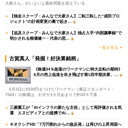
大家さん」がいよいよ最終局面を迎えている…
【独走スクープ・みんなで大家さん】二転三転した“成田プロ
ジェクト”の計画変更の裏で起き…
【追及スクープ・みんなで大家さん】独占入手“内部議事録”で
明かされる柳瀬健一・代表の思…
一覧を見る
古賀真人「発掘！好決算銘柄」
《株価34％急落のワークマンに特大反転の期待》
6月の売上低迷を吹き飛ばす第1四半期決算、…
6月3日に8330円をつけたワークマン（東証スタンダード・
7564）の株価は、わずか1カ月あまりで約34％下落…
三菱重工が「AIインフラの新たな主役」として再評価される気
運 エヌビディアとの提携でAI…
キオクシアHD「7万円割れからの急反発」は再びの上昇局面へ