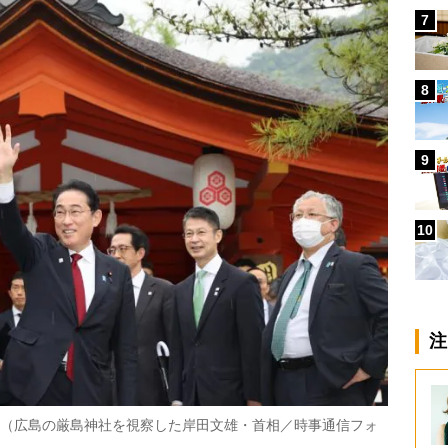
7
8
9
10
注
た（広島の厳島神社を視察した岸田文雄・首相／時事通信フォ