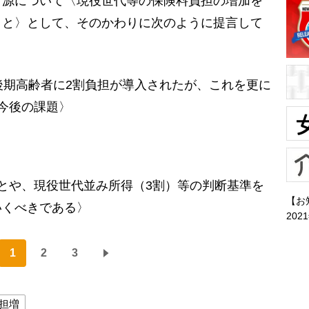
源について〈現役世代等の保険料負担の増加を
こと〉として、そのかわりに次のように提言して
後期高齢者に2割負担が導入されたが、これを更に
今後の課題〉
とや、現役世代並み所得（3割）等の判断基準を
【お
いくべきである〉
202
1
2
3
担増