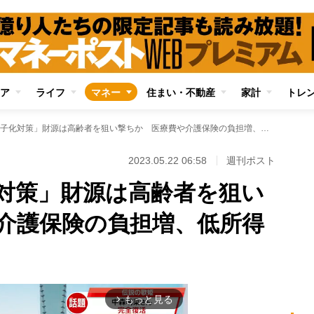
ア
ライフ
マネー
住まい・不動産
家計
トレ
「異次元の少子化対策」財源は高齢者を狙い撃ちか 医療費や介護保険の負担増、低所得者も標的に
2023.05.22 06:58
週刊ポスト
対策」財源は高齢者を狙い
介護保険の負担増、低所得
もっと見る
arrow_forward_ios