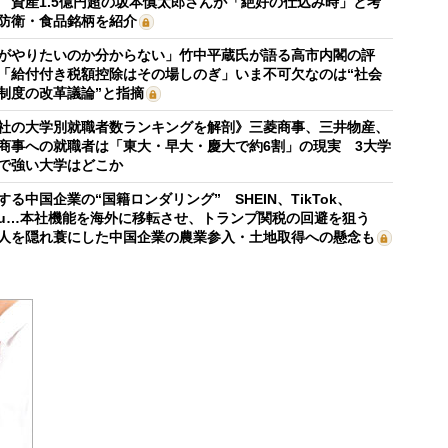
 資産1.5億円超の坂本慎太郎さんが「絶好の仕込み時」と考
防衛・食品銘柄を紹介
がやりたいのか分からない」竹中平蔵氏が語る高市内閣の評
「給付付き税額控除はその場しのぎ」いま不可欠なのは“社会
制度の改革議論”と指摘
社の大学別就職者数ランキングを解剖》三菱商事、三井物産、
商事への就職者は「東大・早大・慶大で約6割」の現実 3大学
で強い大学はどこか
する中国企業の“国籍ロンダリング” SHEIN、TikTok、
mu…本社機能を海外に移転させ、トランプ関税の回避を狙う
人を隠れ蓑にした中国企業の農業参入・土地取得への懸念も