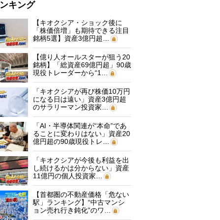
ンキング
【キオクシア・ショック後に
「株価倍増」も期待できる注目
銘柄5選】資産3億円超…
【億り人オールスターが狙う20
銘柄】「総資産69億円超」90歳
現役トレーダーから“1…
「キオクシアが再び株価10万円
になる日は遠い」資産3億円超
のサラリーマン投資家…
「AI・半導体関連が“本命”であ
ることに変わりはない」資産20
億円超の90歳現役トレ…
「キオクシアが今後も利益を出
し続けるかは分からない」資産
11億円の個人投資家…
【首都圏の不動産価格「危ない
駅」ランキング】“中古マンシ
ョン売れ行き鈍化”のワ…