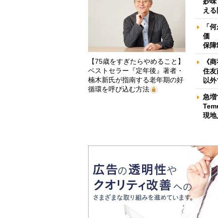
妙味
える
「何
価 
保障
【75歳をすぎたらやめること】
《商
ベストセラー『定年後』著者・
住友
楠木新氏が指南する老年期の好
以外
循環を呼び込む方法
急増
Te
現地