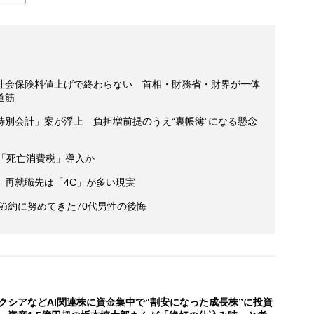
社会保険料値上げで終わらない 首相・財務省・財界が一体
道筋
特別会計」案が浮上 負担増前提のうえ“裏帳簿”になる懸念
「死亡消費税」導入か
、再就職先は「4C」が多い現実
後節約に努めてきた70代男性の後悔
クシアなどAI関連株に資金集中で“割安になった成長株”に投資