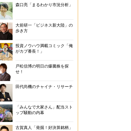
森口亮「まるわかり市況分析」
大前研一「ビジネス新大陸」の
歩き方
投資ノウハウ満載コミック「俺
がカブ番長！」
戸松信博の明日の爆騰株を探
せ！
田代尚機のチャイナ・リサーチ
「みんなで大家さん」配当スト
ップ騒動の内幕
古賀真人「発掘！好決算銘柄」