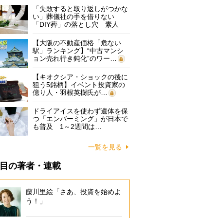
「失敗すると取り返しがつかな
い」葬儀社の手を借りない
「DIY葬」の落とし穴 素人
に…
【大阪の不動産価格「危ない
駅」ランキング】“中古マンシ
ョン売れ行き鈍化”のワー…
【キオクシア・ショックの後に
狙う5銘柄】イベント投資家の
億り人・羽根英樹氏が…
ドライアイスを使わず遺体を保
つ「エンバーミング」が日本で
も普及 1～2週間は…
一覧を見る
目の著者・連載
藤川里絵「さあ、投資を始めよ
う！」