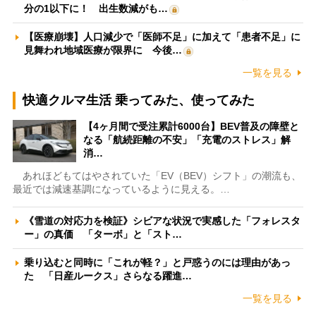
分の1以下に！ 出生数減がも…
【医療崩壊】人口減少で「医師不足」に加えて「患者不足」に
見舞われ地域医療が限界に 今後…
一覧を見る
快適クルマ生活 乗ってみた、使ってみた
【4ヶ月間で受注累計6000台】BEV普及の障壁と
なる「航続距離の不安」「充電のストレス」解
消…
あれほどもてはやされていた「EV（BEV）シフト」の潮流も、
最近では減速基調になっているように見える。…
《雪道の対応力を検証》シビアな状況で実感した「フォレスタ
ー」の真価 「ターボ」と「スト…
乗り込むと同時に「これが軽？」と戸惑うのには理由があっ
た 「日産ルークス」さらなる躍進…
一覧を見る