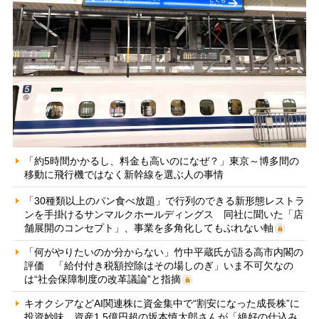
「約5時間かかるし、料金も高いのになぜ？」東京～博多間の
移動に飛行機ではなく新幹線を選ぶ人の事情
「30種類以上のパン食べ放題」で行列のできる新形態レストラ
ンを手掛けるサンマルクホールディングス 同社に聞いた「店
舗展開のコンセプト」、事業を多角化してもぶれない軸
「何がやりたいのか分からない」竹中平蔵氏が語る高市内閣の
評価 「給付付き税額控除はその場しのぎ」いま不可欠なの
は“社会保障制度の改革議論”と指摘
キオクシアなどAI関連株に資金集中で“割安になった成長株”に
投資妙味 資産1.5億円超の坂本慎太郎さんが「絶好の仕込み