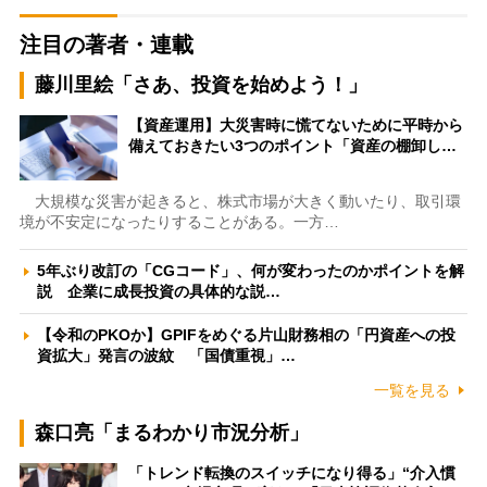
注目の著者・連載
藤川里絵「さあ、投資を始めよう！」
【資産運用】大災害時に慌てないために平時から
備えておきたい3つのポイント「資産の棚卸し…
大規模な災害が起きると、株式市場が大きく動いたり、取引環
境が不安定になったりすることがある。一方…
5年ぶり改訂の「CGコード」、何が変わったのかポイントを解
説 企業に成長投資の具体的な説…
【令和のPKOか】GPIFをめぐる片山財務相の「円資産への投
資拡大」発言の波紋 「国債重視」…
一覧を見る
森口亮「まるわかり市況分析」
「トレンド転換のスイッチになり得る」“介入慣