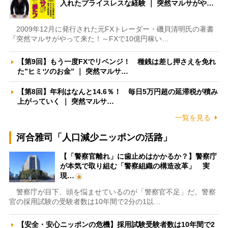
入れたプライスレスな経験 ｜ 突然マルサがや…
2009年12月に発行された元FXトレーダー・磯貝清明氏の著書
『突然マルサがやって来た！～FXで10億円稼い…
【第9回】もう一度FXでリベンジ！ 種銭は差し押さえを免れ
た”ヒミツのお金” ｜ 突然マルサ…
【第8回】年利はなんと14.6％！ 毎日5万円超の延滞税が積み
上がっていく ｜ 突然マルサ…
一覧を見る
河合雅司「人口減少ニッポンの活路」
【「警察官離れ」に歯止めはかかるか？】警察庁
が本気で取り組む「警察組織の構造改革」 実
現…
警察庁が目下、頭を悩ませているのが「警察官不足」だ。警察
官の採用試験の受験者数は10年間で2分の1以…
【安全・安心ニッポンの危機】採用試験受験者数は10年間で2