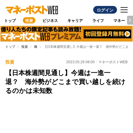
ログイン
トップ
投資
ビジネス
キャリア
ライフ
マネー
トップ
投資
株
【日本株週間見通し】今週は一進一退？ 海外勢がどこまで
投資
2023.05.28 08:00
マネーポストWEB
【日本株週間見通し】今週は一進一
退？ 海外勢がどこまで買い越しを続け
るのかは未知数
Loaded
:
100.00%
/
Unmute