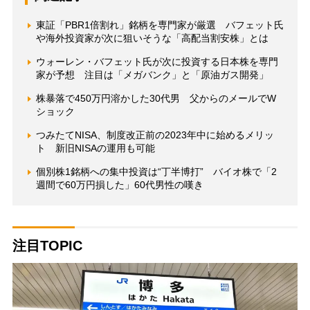
東証「PBR1倍割れ」銘柄を専門家が厳選 バフェット氏
や海外投資家が次に狙いそうな「高配当割安株」とは
ウォーレン・バフェット氏が次に投資する日本株を専門
家が予想 注目は「メガバンク」と「原油ガス開発」
株暴落で450万円溶かした30代男 父からのメールでW
ショック
つみたてNISA、制度改正前の2023年中に始めるメリッ
ト 新旧NISAの運用も可能
個別株1銘柄への集中投資は“丁半博打” バイオ株で「2
週間で60万円損した」60代男性の嘆き
注目TOPIC