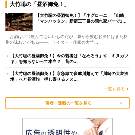
大竹聡の「昼酒御免！」
【大竹聡の昼酒御免！】「ネグローニ」「山崎」
「マンハッタン」新宿三丁目の隠れ家バーで1…
お酒はいつ飲んでもいいものだが、昼から飲むお酒にはまた格
別の味わいがある――。ライター・作家の大竹…
【大竹聡の昼酒御免！】今の若者は「なめろう」や「キヌカツ
ギ」を知らないって本当？ 昔の…
【大竹聡の昼酒御免！】京急線で多摩川越えて「川崎の大衆酒
場」へと昼酒旅 押し寄せるノス…
一覧を見る
著者・連載の一覧を見る