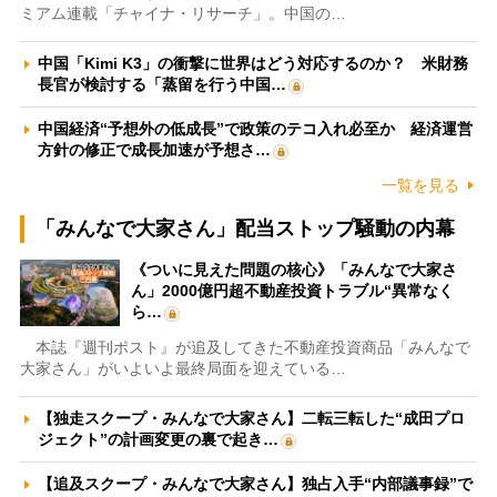
ミアム連載「チャイナ・リサーチ」。中国の…
中国「Kimi K3」の衝撃に世界はどう対応するのか？ 米財務
長官が検討する「蒸留を行う中国…
中国経済“予想外の低成長”で政策のテコ入れ必至か 経済運営
方針の修正で成長加速が予想さ…
一覧を見る
「みんなで大家さん」配当ストップ騒動の内幕
《ついに見えた問題の核心》「みんなで大家さ
ん」2000億円超不動産投資トラブル“異常なく
ら…
本誌『週刊ポスト』が追及してきた不動産投資商品「みんなで
大家さん」がいよいよ最終局面を迎えている…
【独走スクープ・みんなで大家さん】二転三転した“成田プロ
ジェクト”の計画変更の裏で起き…
【追及スクープ・みんなで大家さん】独占入手“内部議事録”で