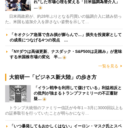
れ”した市場心理を変える「日米協調為替介入」
…
日米両政府が、約28年ぶりとなる円買いの協調介入に踏み切っ
た。米国も追加介入を辞さない姿勢を示して…
「キオクシア急落で含み損が膨らんで…」損失を投資家として
の成長につなげる4つの視点 …
「NYダウは高値更新、ナスダック・S&P500は足踏み」が意味
する米国株市場の変化 半…
一覧を見る
大前研一「ビジネス新大陸」の歩き方
「イラン戦争を利用して儲けている」利益相反と
の批判が強まるトランプファミリーの不正蓄財
疑…
トランプ大統領のファミリー信託が今年1～3月に3000回以上も
の証券取引を行っていたことが明らかになり…
「いつ暴発してもおかしくはない」イーロン・マスク氏とスペ