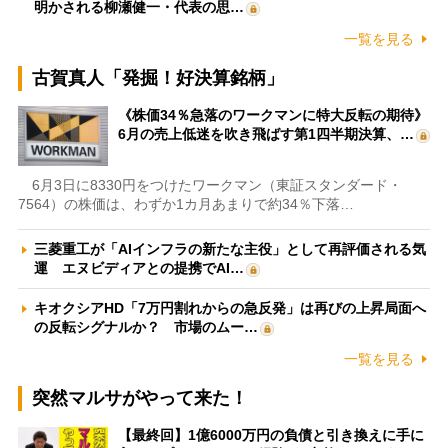
明かされる柳瀬健一・代表の思…
一覧を見る
古賀真人「発掘！好決算銘柄」
《株価34％急落のワークマンに特大反転の期待》
6月の売上低迷を吹き飛ばす第1四半期決算、…
6月3日に8330円をつけたワークマン（東証スタンダード・
7564）の株価は、わずか1カ月あまりで約34％下落…
三菱重工が「AIインフラの新たな主役」として再評価される気
運 エヌビディアとの提携でAI…
キオクシアHD「7万円割れからの急反発」は再びの上昇局面へ
の反転シグナルか？ 市場のムー…
一覧を見る
突然マルサがやって来た！
【最終回】1億6000万円の負債と引き換えに手に