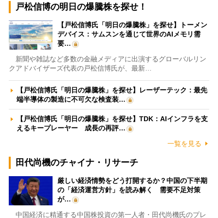
戸松信博の明日の爆騰株を探せ！
【戸松信博氏「明日の爆騰株」を探せ】トーメン
デバイス：サムスンを通じて世界のAIメモリ需
要…
新聞や雑誌など多数の金融メディアに出演するグローバルリン
クアドバイザーズ代表の戸松信博氏が、最新…
【戸松信博氏「明日の爆騰株」を探せ】レーザーテック：最先
端半導体の製造に不可欠な検査装…
【戸松信博氏「明日の爆騰株」を探せ】TDK：AIインフラを支
えるキープレーヤー 成長の再評…
一覧を見る
田代尚機のチャイナ・リサーチ
厳しい経済情勢をどう打開するか？中国の下半期
の「経済運営方針」を読み解く 需要不足対策
が…
中国経済に精通する中国株投資の第一人者・田代尚機氏のプレ