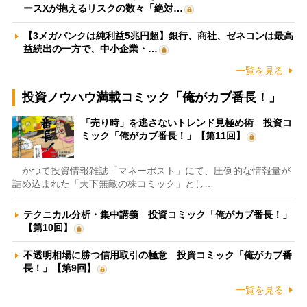
ースXが抱えるリスクの数々「絶対…
【3メガバンクは純利益5兆円超】銀行、商社、ゼネコンは最高
益続出の一方で、中小企業・…
一覧を見る
投資ノウハウ満載コミック「俺がカブ番長！」
「売り時」を逃さないトレンド見極め術 投資コ
ミック「俺がカブ番長！」【第11回】
かつて投資情報雑誌「マネーポスト」にて、圧倒的な情報量が
詰め込まれた「天下無敵の株コミック」とし…
テクニカル分析・集中講義 投資コミック「俺がカブ番長！」
【第10回】
不透明相場に勝つ信用取引の極意 投資コミック「俺がカブ番
長！」【第9回】
一覧を見る