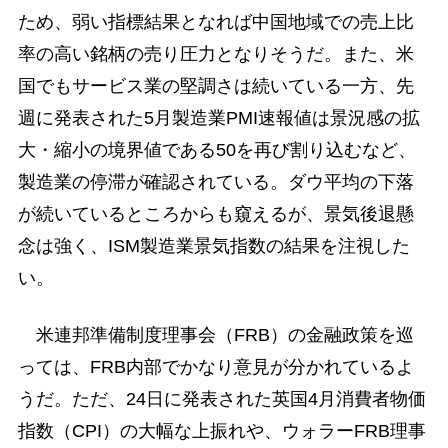
ため、弱い指標結果となれば中国地域での売上比
率の高い銘柄の売り圧力となりそうだ。また、米
国でもサービス業の堅調さは続いている一方、先
週に発表された5月製造業PMI速報値は景況感の拡
大・縮小の境界値である50を再び割り込むなど、
製造業の停滞が確認されている。ダウ平均の下落
が続いているところからも窺えるが、景気後退懸
念は強く、ISM製造業景気指数の結果を注視した
い。
米連邦準備制度理事会（FRB）の金融政策を巡
っては、FRB内部でかなり意見が分かれているよ
うだ。ただ、24日に発表された英国4月消費者物価
指数（CPI）の大幅な上振れや、ウォラーFRB理事