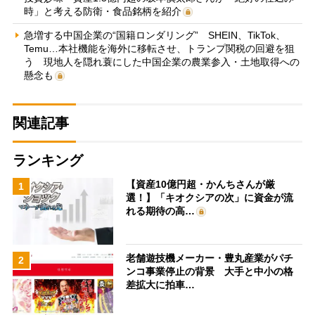
時」と考える防衛・食品銘柄を紹介
急増する中国企業の“国籍ロンダリング” SHEIN、TikTok、
Temu…本社機能を海外に移転させ、トランプ関税の回避を狙
う 現地人を隠れ蓑にした中国企業の農業参入・土地取得への
懸念も
関連記事
ランキング
【資産10億円超・かんちさんが厳
1
選！】「キオクシアの次」に資金が流
れる期待の高…
老舗遊技機メーカー・豊丸産業がパチ
2
ンコ事業停止の背景 大手と中小の格
差拡大に拍車…