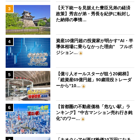
【天下統一を見据えた豊臣兄弟の経済
3
政策】秀吉が弟・秀長を紀伊に転封し
た納得の事情…
資産10億円超の投資家が明かす“AI・半
4
導体相場に乗らなかった理由” フルポ
ジション…
【億り人オールスターが狙う20銘柄】
5
「総資産69億円超」90歳現役トレーダ
ーから“10…
【首都圏の不動産価格「危ない駅」ラ
6
ンキング】“中古マンション売れ行き鈍
化”のワー…
「キオクシアが再び株価10万円になる