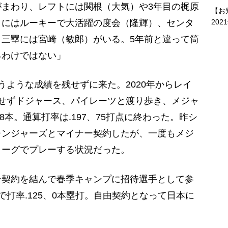
まわり、レフトには関根（大気）や3年目の梶原
【お
202
トにはルーキーで大活躍の度会（隆輝）、センタ
三塁には宮崎（敏郎）がいる。5年前と違って筒
るわけではない」
ような成績を残せずに来た。2020年からレイ
せずドジャース、パイレーツと渡り歩き、メジャ
8本。通算打率は.197、75打点に終わった。昨シ
レンジャーズとマイナー契約したが、一度もメジ
リーグでプレーする状況だった。
契約を結んで春季キャンプに招待選手として参
打率.125、0本塁打。自由契約となって日本に