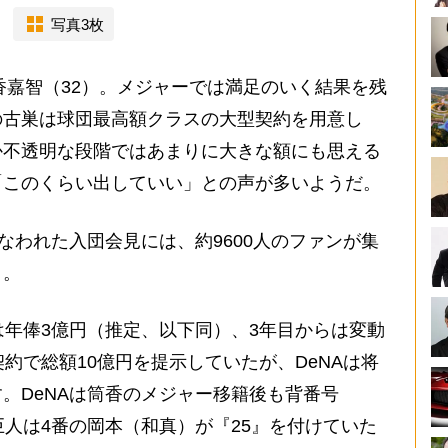
写真3枚
香嘉智（32）。メジャーでは満足のいく結果を残
の古巣は球団最高額クラスの大型契約を用意し
か不透明な段階ではあまりに大きな額にも思える
「このくらい出していい」との声が多いようだ。
なわれた入団会見には、約9600人のファンが集
う。
は年俸3億円（推定、以下同）、3年目からは変動
約で総額10億円を提示していたが、DeNAは将
。DeNAは筒香のメジャー移籍後も背番号
巨人は4番の岡本（和真）が『25』を付けていた