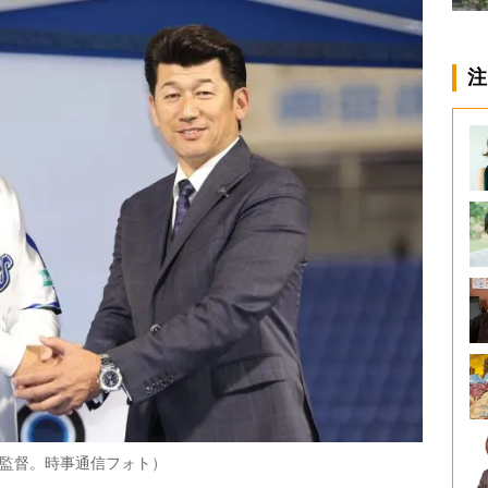
注
輔監督。時事通信フォト）