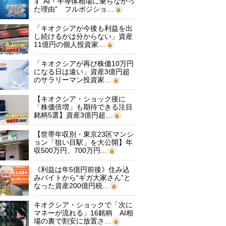
す“AI・半導体相場に乗らなかっ
た理由” フルポジショ…
「キオクシアが今後も利益を出
し続けるかは分からない」資産
11億円の個人投資家…
「キオクシアが再び株価10万円
になる日は遠い」資産3億円超
のサラリーマン投資家…
【キオクシア・ショック後に
「株価倍増」も期待できる注目
銘柄5選】資産3億円超…
【世帯年収別・東京23区マンシ
ョン「狙い目駅」を大公開】年
収500万円、700万円…
《利益は年5億円前後》住み込
みバイトから“ギガ大家さん”と
なった資産200億円税…
キオクシア・ショックで「次に
マネーが流れる」16銘柄 AI相
場の裏で割安に放置さ…