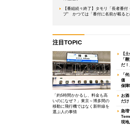
【番組続々終了】タモリ「長者番付
ブ” かつては「番付に名前が載る
注目TOPIC
【土
「懸
だ！
「何
価 
保障
「約5時間かかるし、料金も高
お酒
いのになぜ？」東京～博多間の
だけ
移動に飛行機ではなく新幹線を
急増
選ぶ人の事情
Te
現地