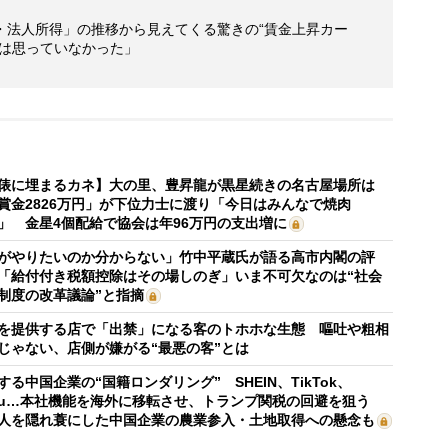
・法人所得」の推移から見えてくる驚きの“賃金上昇カー
とは思っていなかった」
俵に埋まるカネ】大の里、豊昇龍が黒星続きの名古屋場所は
賞金2826万円」が下位力士に渡り「今日はみんなで焼肉
」 金星4個配給で協会は年96万円の支出増に
がやりたいのか分からない」竹中平蔵氏が語る高市内閣の評
「給付付き税額控除はその場しのぎ」いま不可欠なのは“社会
制度の改革議論”と指摘
を提供する店で「出禁」になる客のトホホな生態 嘔吐や粗相
じゃない、店側が嫌がる“最悪の客”とは
する中国企業の“国籍ロンダリング” SHEIN、TikTok、
mu…本社機能を海外に移転させ、トランプ関税の回避を狙う
人を隠れ蓑にした中国企業の農業参入・土地取得への懸念も