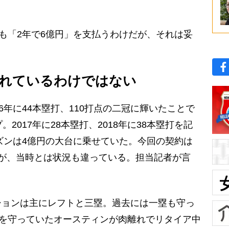
も「2年で6億円」を支払うわけだが、それは妥
れているわけではない
年に44本塁打、110打点の二冠に輝いたことで
2017年に28本塁打、2018年に38本塁打を記
ーズンは4億円の大台に乗せていた。今回の契約は
が、当時とは状況も違っている。担当記者が言
ションは主にレフトと三塁。過去には一塁も守っ
塁を守っていたオースティンが肉離れでリタイア中