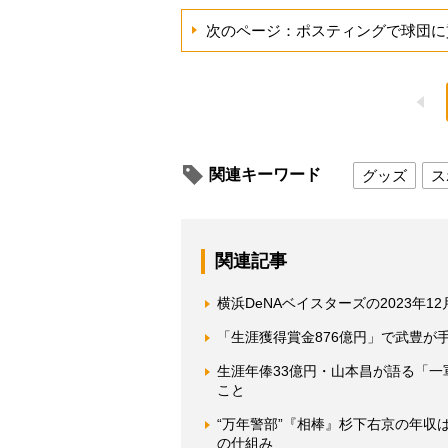
次のページ：ポスティングで球団に
関連キーワード
グッズ
ス
関連記事
横浜DeNAベイスターズの2023年1
「生涯獲得賞金876億円」で武豊が
生涯年俸33億円・山本昌が語る「
こと
“万年警部”『相棒』杉下右京の年
の仕組み