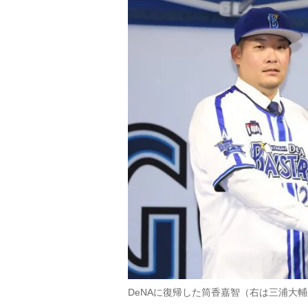
DeNAに復帰した筒香嘉智（右は三浦大