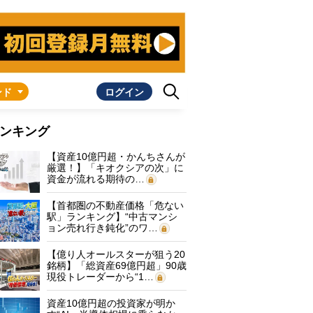
ンド
ログイン
ンキング
【資産10億円超・かんちさんが
厳選！】「キオクシアの次」に
資金が流れる期待の…
【首都圏の不動産価格「危ない
駅」ランキング】“中古マンシ
ョン売れ行き鈍化”のワ…
【億り人オールスターが狙う20
銘柄】「総資産69億円超」90歳
現役トレーダーから“1…
資産10億円超の投資家が明か