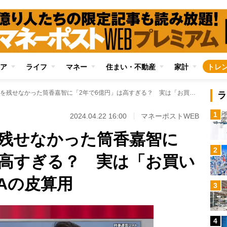
ア
ライフ
マネー
住まい・不動産
家計
トレ
メジャーで結果を残せなかった筒香嘉智に「2年で6億円」は高すぎる？ 実は「お買い得」と考えるDeNAの皮算用
ラ
1
2024.04.22 16:00
マネーポストWEB
残せなかった筒香嘉智に
2
は高すぎる？ 実は「お買い
Aの皮算用
3
4