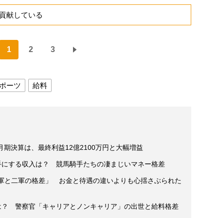
貢献している
1
2
3
ポーツ
給料
2月期決算は、最終利益12億2100万円と大幅増益
手にする収入は？ 競馬騎手たちの凄まじいマネー格差
一軍と二軍の格差」 お金と待遇の違いよりも心揺さぶられた
収は？ 警察官「キャリアとノンキャリア」の出世と給料格差