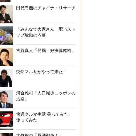
田代尚機のチャイナ・リサーチ
「みんなで大家さん」配当スト
ップ騒動の内幕
古賀真人「発掘！好決算銘柄」
突然マルサがやって来た！
河合雅司「人口減少ニッポンの
活路」
快適クルマ生活 乗ってみた、
使ってみた
大竹聡の「昼酒御免！」