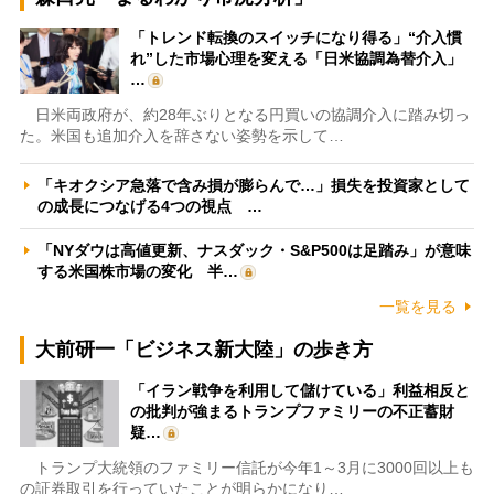
「トレンド転換のスイッチになり得る」“介入慣
れ”した市場心理を変える「日米協調為替介入」
…
日米両政府が、約28年ぶりとなる円買いの協調介入に踏み切っ
た。米国も追加介入を辞さない姿勢を示して…
「キオクシア急落で含み損が膨らんで…」損失を投資家として
の成長につなげる4つの視点 …
「NYダウは高値更新、ナスダック・S&P500は足踏み」が意味
する米国株市場の変化 半…
一覧を見る
大前研一「ビジネス新大陸」の歩き方
「イラン戦争を利用して儲けている」利益相反と
の批判が強まるトランプファミリーの不正蓄財
疑…
トランプ大統領のファミリー信託が今年1～3月に3000回以上も
の証券取引を行っていたことが明らかになり…