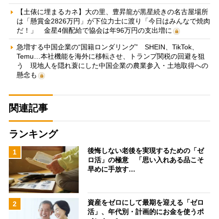
【土俵に埋まるカネ】大の里、豊昇龍が黒星続きの名古屋場所
は「懸賞金2826万円」が下位力士に渡り「今日はみんなで焼肉
だ！」 金星4個配給で協会は年96万円の支出増に
急増する中国企業の“国籍ロンダリング” SHEIN、TikTok、
Temu…本社機能を海外に移転させ、トランプ関税の回避を狙
う 現地人を隠れ蓑にした中国企業の農業参入・土地取得への
懸念も
関連記事
ランキング
後悔しない老後を実現するための「ゼ
1
ロ活」の極意 「思い入れある品こそ
早めに手放す…
資産をゼロにして最期を迎える「ゼロ
2
活」、年代別・計画的にお金を使うポ