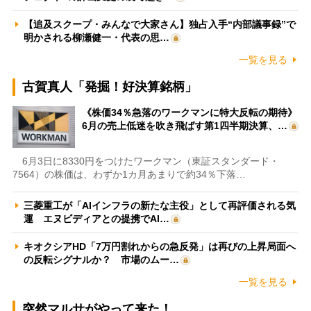
【追及スクープ・みんなで大家さん】独占入手“内部議事録”で
明かされる柳瀬健一・代表の思…
一覧を見る
古賀真人「発掘！好決算銘柄」
《株価34％急落のワークマンに特大反転の期待》
6月の売上低迷を吹き飛ばす第1四半期決算、…
6月3日に8330円をつけたワークマン（東証スタンダード・
7564）の株価は、わずか1カ月あまりで約34％下落…
三菱重工が「AIインフラの新たな主役」として再評価される気
運 エヌビディアとの提携でAI…
キオクシアHD「7万円割れからの急反発」は再びの上昇局面へ
の反転シグナルか？ 市場のムー…
一覧を見る
突然マルサがやって来た！