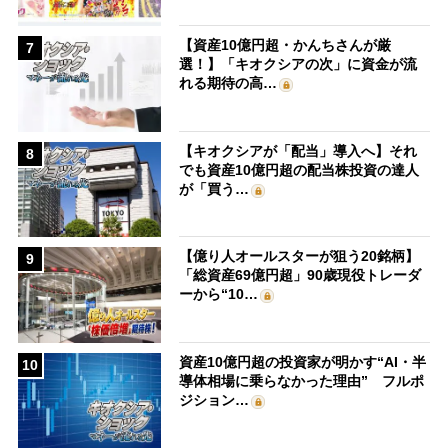
【資産10億円超・かんちさんが厳
7
選！】「キオクシアの次」に資金が流
れる期待の高…
【キオクシアが「配当」導入へ】それ
8
でも資産10億円超の配当株投資の達人
が「買う…
【億り人オールスターが狙う20銘柄】
9
「総資産69億円超」90歳現役トレーダ
ーから“10…
資産10億円超の投資家が明かす“AI・半
10
導体相場に乗らなかった理由” フルポ
ジション…