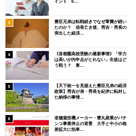
イント 6…
豊臣兄弟は転戦続きでなぜ軍費が続い
3
たのか？ 信長亡き後、秀吉・秀長の
突出した経済…
《首都圏高校受験の最新事情》「学力
4
は高いが内申点がとれない」生徒はど
う戦う？ 東…
【天下統一を見据えた豊臣兄弟の経済
5
政策】秀吉が弟・秀長を紀伊に転封し
た納得の事情…
老舗遊技機メーカー・豊丸産業がパチ
6
ンコ事業停止の背景 大手と中小の格
差拡大に拍車…