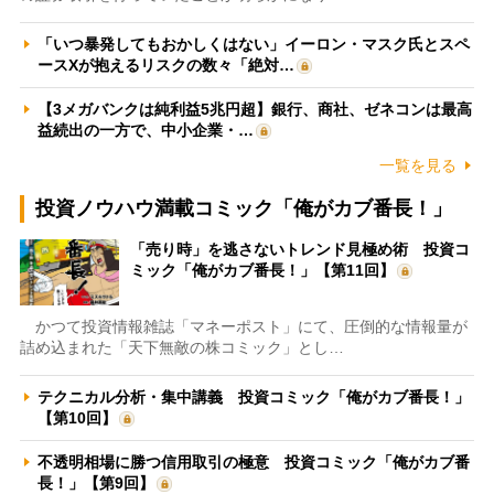
「いつ暴発してもおかしくはない」イーロン・マスク氏とスペ
ースXが抱えるリスクの数々「絶対…
【3メガバンクは純利益5兆円超】銀行、商社、ゼネコンは最高
益続出の一方で、中小企業・…
一覧を見る
投資ノウハウ満載コミック「俺がカブ番長！」
「売り時」を逃さないトレンド見極め術 投資コ
ミック「俺がカブ番長！」【第11回】
かつて投資情報雑誌「マネーポスト」にて、圧倒的な情報量が
詰め込まれた「天下無敵の株コミック」とし…
テクニカル分析・集中講義 投資コミック「俺がカブ番長！」
【第10回】
不透明相場に勝つ信用取引の極意 投資コミック「俺がカブ番
長！」【第9回】