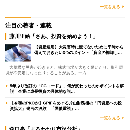
一覧を見る
注目の著者・連載
藤川里絵「さあ、投資を始めよう！」
【資産運用】大災害時に慌てないために平時から
備えておきたい3つのポイント「資産の棚卸し…
大規模な災害が起きると、株式市場が大きく動いたり、取引環
境が不安定になったりすることがある。一方…
5年ぶり改訂の「CGコード」、何が変わったのかポイントを解
説 企業に成長投資の具体的な説…
【令和のPKOか】GPIFをめぐる片山財務相の「円資産への投
資拡大」発言の波紋 「国債重視」…
一覧を見る
森口亮「まるわかり市況分析」