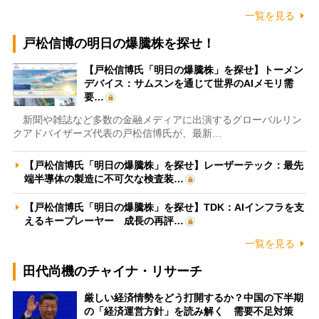
一覧を見る
戸松信博の明日の爆騰株を探せ！
【戸松信博氏「明日の爆騰株」を探せ】トーメン
デバイス：サムスンを通じて世界のAIメモリ需
要…
新聞や雑誌など多数の金融メディアに出演するグローバルリン
クアドバイザーズ代表の戸松信博氏が、最新…
【戸松信博氏「明日の爆騰株」を探せ】レーザーテック：最先
端半導体の製造に不可欠な検査装…
【戸松信博氏「明日の爆騰株」を探せ】TDK：AIインフラを支
えるキープレーヤー 成長の再評…
一覧を見る
田代尚機のチャイナ・リサーチ
厳しい経済情勢をどう打開するか？中国の下半期
の「経済運営方針」を読み解く 需要不足対策