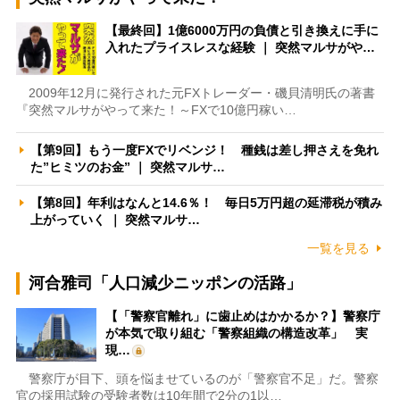
【最終回】1億6000万円の負債と引き換えに手に
入れたプライスレスな経験 ｜ 突然マルサがや…
2009年12月に発行された元FXトレーダー・磯貝清明氏の著書
『突然マルサがやって来た！～FXで10億円稼い…
【第9回】もう一度FXでリベンジ！ 種銭は差し押さえを免れ
た”ヒミツのお金” ｜ 突然マルサ…
【第8回】年利はなんと14.6％！ 毎日5万円超の延滞税が積み
上がっていく ｜ 突然マルサ…
一覧を見る
河合雅司「人口減少ニッポンの活路」
【「警察官離れ」に歯止めはかかるか？】警察庁
が本気で取り組む「警察組織の構造改革」 実
現…
警察庁が目下、頭を悩ませているのが「警察官不足」だ。警察
官の採用試験の受験者数は10年間で2分の1以…