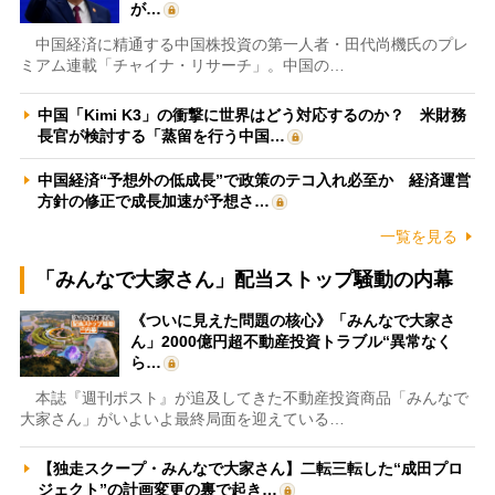
が…
中国経済に精通する中国株投資の第一人者・田代尚機氏のプレ
ミアム連載「チャイナ・リサーチ」。中国の…
中国「Kimi K3」の衝撃に世界はどう対応するのか？ 米財務
長官が検討する「蒸留を行う中国…
中国経済“予想外の低成長”で政策のテコ入れ必至か 経済運営
方針の修正で成長加速が予想さ…
一覧を見る
「みんなで大家さん」配当ストップ騒動の内幕
《ついに見えた問題の核心》「みんなで大家さ
ん」2000億円超不動産投資トラブル“異常なく
ら…
本誌『週刊ポスト』が追及してきた不動産投資商品「みんなで
大家さん」がいよいよ最終局面を迎えている…
【独走スクープ・みんなで大家さん】二転三転した“成田プロ
ジェクト”の計画変更の裏で起き…