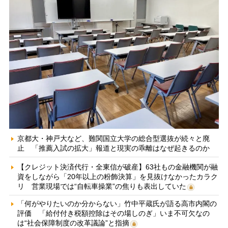
京都大・神戸大など、難関国立大学の総合型選抜が続々と廃
止 「推薦入試の拡大」報道と現実の乖離はなぜ起きるのか
【クレジット決済代行・全東信が破産】63社もの金融機関が融
資をしながら「20年以上の粉飾決算」を見抜けなかったカラク
リ 営業現場では“自転車操業”の焦りも表出していた
「何がやりたいのか分からない」竹中平蔵氏が語る高市内閣の
評価 「給付付き税額控除はその場しのぎ」いま不可欠なの
は“社会保障制度の改革議論”と指摘