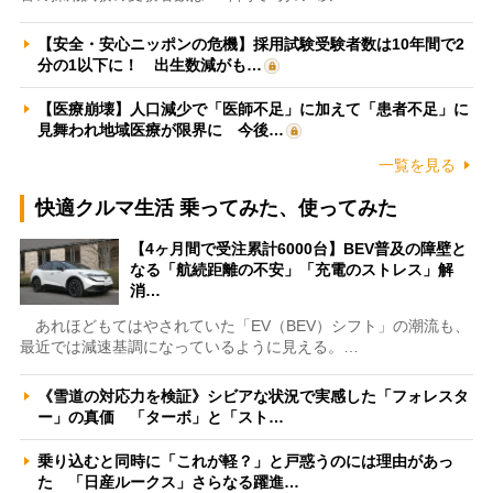
【安全・安心ニッポンの危機】採用試験受験者数は10年間で2
分の1以下に！ 出生数減がも…
【医療崩壊】人口減少で「医師不足」に加えて「患者不足」に
見舞われ地域医療が限界に 今後…
一覧を見る
快適クルマ生活 乗ってみた、使ってみた
【4ヶ月間で受注累計6000台】BEV普及の障壁と
なる「航続距離の不安」「充電のストレス」解
消…
あれほどもてはやされていた「EV（BEV）シフト」の潮流も、
最近では減速基調になっているように見える。…
《雪道の対応力を検証》シビアな状況で実感した「フォレスタ
ー」の真価 「ターボ」と「スト…
乗り込むと同時に「これが軽？」と戸惑うのには理由があっ
た 「日産ルークス」さらなる躍進…