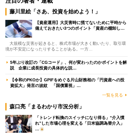
注目の著者・連載
藤川里絵「さあ、投資を始めよう！」
【資産運用】大災害時に慌てないために平時から
備えておきたい3つのポイント「資産の棚卸し…
大規模な災害が起きると、株式市場が大きく動いたり、取引環
境が不安定になったりすることがある。一方…
5年ぶり改訂の「CGコード」、何が変わったのかポイントを解
説 企業に成長投資の具体的な説…
【令和のPKOか】GPIFをめぐる片山財務相の「円資産への投
資拡大」発言の波紋 「国債重視」…
一覧を見る
森口亮「まるわかり市況分析」
「トレンド転換のスイッチになり得る」“介入慣
れ”した市場心理を変える「日米協調為替介入」
…