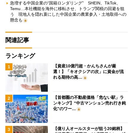
急増する中国企業の“国籍ロンダリング” SHEIN、TikTok、
Temu…本社機能を海外に移転させ、トランプ関税の回避を狙
う 現地人を隠れ蓑にした中国企業の農業参入・土地取得への
懸念も
関連記事
ランキング
【資産10億円超・かんちさんが厳
1
選！】「キオクシアの次」に資金が流
れる期待の高…
【首都圏の不動産価格「危ない駅」ラ
2
ンキング】“中古マンション売れ行き鈍
化”のワー…
【億り人オールスターが狙う20銘柄】
3