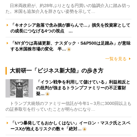
日米両政府が、約28年ぶりとなる円買いの協調介入に踏み切っ
た。米国も追加介入を辞さない姿勢を示して…
「キオクシア急落で含み損が膨らんで…」損失を投資家として
の成長につなげる4つの視点 …
「NYダウは高値更新、ナスダック・S&P500は足踏み」が意味
する米国株市場の変化 半…
一覧を見る
大前研一「ビジネス新大陸」の歩き方
「イラン戦争を利用して儲けている」利益相反と
の批判が強まるトランプファミリーの不正蓄財
疑…
トランプ大統領のファミリー信託が今年1～3月に3000回以上も
の証券取引を行っていたことが明らかになり…
「いつ暴発してもおかしくはない」イーロン・マスク氏とスペ
ースXが抱えるリスクの数々「絶対…