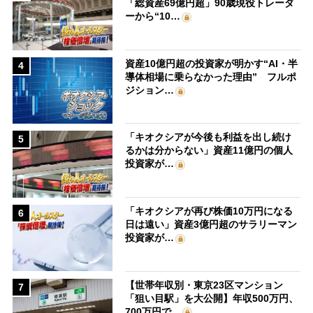
「総資産69億円超」90歳現役トレーダ
ーから“10…
資産10億円超の投資家が明かす“AI・半
4
導体相場に乗らなかった理由” フルポ
ジション…
「キオクシアが今後も利益を出し続け
5
るかは分からない」資産11億円の個人
投資家が…
「キオクシアが再び株価10万円になる
6
日は遠い」資産3億円超のサラリーマン
投資家が…
【世帯年収別・東京23区マンション
7
「狙い目駅」を大公開】年収500万円、
700万円で…