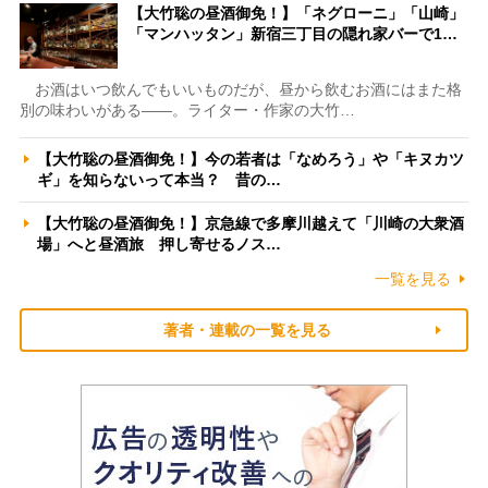
【大竹聡の昼酒御免！】「ネグローニ」「山崎」
「マンハッタン」新宿三丁目の隠れ家バーで1…
お酒はいつ飲んでもいいものだが、昼から飲むお酒にはまた格
別の味わいがある――。ライター・作家の大竹…
【大竹聡の昼酒御免！】今の若者は「なめろう」や「キヌカツ
ギ」を知らないって本当？ 昔の…
【大竹聡の昼酒御免！】京急線で多摩川越えて「川崎の大衆酒
場」へと昼酒旅 押し寄せるノス…
一覧を見る
著者・連載の一覧を見る