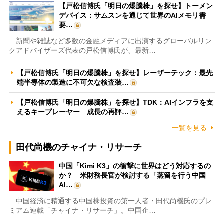
【戸松信博氏「明日の爆騰株」を探せ】トーメン
デバイス：サムスンを通じて世界のAIメモリ需
要…
新聞や雑誌など多数の金融メディアに出演するグローバルリン
クアドバイザーズ代表の戸松信博氏が、最新…
【戸松信博氏「明日の爆騰株」を探せ】レーザーテック：最先
端半導体の製造に不可欠な検査装…
【戸松信博氏「明日の爆騰株」を探せ】TDK：AIインフラを支
えるキープレーヤー 成長の再評…
一覧を見る
田代尚機のチャイナ・リサーチ
中国「Kimi K3」の衝撃に世界はどう対応するの
か？ 米財務長官が検討する「蒸留を行う中国
AI…
中国経済に精通する中国株投資の第一人者・田代尚機氏のプレ
ミアム連載「チャイナ・リサーチ」。中国企…