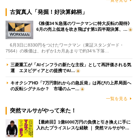
古賀真人「発掘！好決算銘柄」
《株価34％急落のワークマンに特大反転の期待》
6月の売上低迷を吹き飛ばす第1四半期決算、…
6月3日に8330円をつけたワークマン（東証スタンダード・
7564）の株価は、わずか1カ月あまりで約34％下落…
三菱重工が「AIインフラの新たな主役」として再評価される気
運 エヌビディアとの提携でAI…
キオクシアHD「7万円割れからの急反発」は再びの上昇局面へ
の反転シグナルか？ 市場のムー…
一覧を見る
突然マルサがやって来た！
【最終回】1億6000万円の負債と引き換えに手に
入れたプライスレスな経験 ｜ 突然マルサがや…