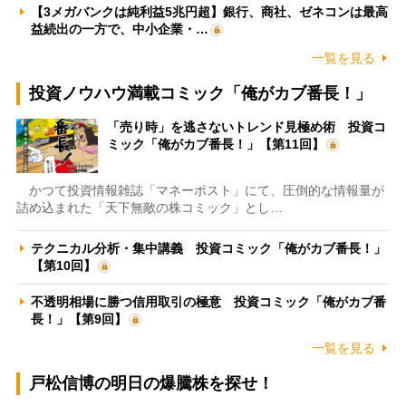
【3メガバンクは純利益5兆円超】銀行、商社、ゼネコンは最高
益続出の一方で、中小企業・…
一覧を見る
投資ノウハウ満載コミック「俺がカブ番長！」
「売り時」を逃さないトレンド見極め術 投資コ
ミック「俺がカブ番長！」【第11回】
かつて投資情報雑誌「マネーポスト」にて、圧倒的な情報量が
詰め込まれた「天下無敵の株コミック」とし…
テクニカル分析・集中講義 投資コミック「俺がカブ番長！」
【第10回】
不透明相場に勝つ信用取引の極意 投資コミック「俺がカブ番
長！」【第9回】
一覧を見る
戸松信博の明日の爆騰株を探せ！