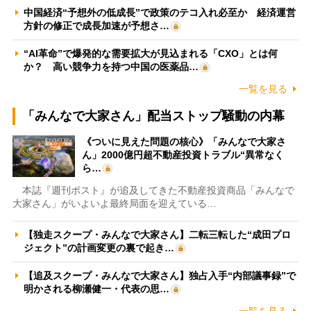
中国経済“予想外の低成長”で政策のテコ入れ必至か 経済運営
方針の修正で成長加速が予想さ…
“AI革命”で爆発的な需要拡大が見込まれる「CXO」とは何
か？ 高い競争力を持つ中国の医薬品…
一覧を見る
「みんなで大家さん」配当ストップ騒動の内幕
《ついに見えた問題の核心》「みんなで大家さ
ん」2000億円超不動産投資トラブル“異常なく
ら…
本誌『週刊ポスト』が追及してきた不動産投資商品「みんなで
大家さん」がいよいよ最終局面を迎えている…
【独走スクープ・みんなで大家さん】二転三転した“成田プロ
ジェクト”の計画変更の裏で起き…
【追及スクープ・みんなで大家さん】独占入手“内部議事録”で
明かされる柳瀬健一・代表の思…
一覧を見る