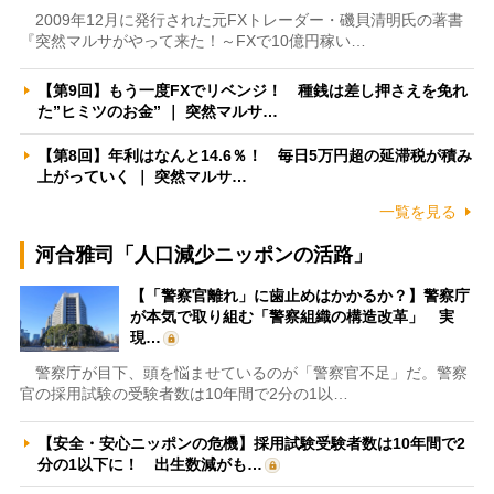
2009年12月に発行された元FXトレーダー・磯貝清明氏の著書
『突然マルサがやって来た！～FXで10億円稼い…
【第9回】もう一度FXでリベンジ！ 種銭は差し押さえを免れ
た”ヒミツのお金” ｜ 突然マルサ…
【第8回】年利はなんと14.6％！ 毎日5万円超の延滞税が積み
上がっていく ｜ 突然マルサ…
一覧を見る
河合雅司「人口減少ニッポンの活路」
【「警察官離れ」に歯止めはかかるか？】警察庁
が本気で取り組む「警察組織の構造改革」 実
現…
警察庁が目下、頭を悩ませているのが「警察官不足」だ。警察
官の採用試験の受験者数は10年間で2分の1以…
【安全・安心ニッポンの危機】採用試験受験者数は10年間で2
分の1以下に！ 出生数減がも…