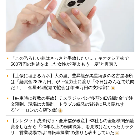
「この恐ろしい株はさっさと手放したい…」キオクシア株で
500万円の利益を出した女性が“夢よもう一度”と再購入
【土俵に埋まるカネ】大の里、豊昇龍が黒星続きの名古屋場所
は「懸賞金2826万円」が下位力士に渡り「今日はみんなで焼肉
だ！」 金星4個配給で協会は年96万円の支出増に
【納車時に複数の事故】テスラジャパン“多額のEV補助金”で注
文殺到、現場は大混乱 トラブル続発の背後に見え隠れす
る“イーロンの右腕”の影
【クレジット決済代行・全東信が破産】63社もの金融機関が融
資をしながら「20年以上の粉飾決算」を見抜けなかったカラク
リ 営業現場では“自転車操業”の焦りも表出していた