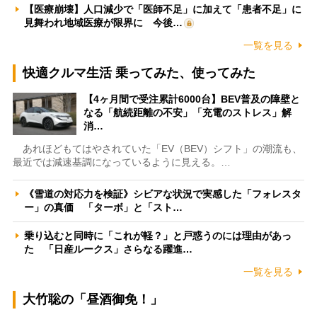
【医療崩壊】人口減少で「医師不足」に加えて「患者不足」に
見舞われ地域医療が限界に 今後…
一覧を見る
快適クルマ生活 乗ってみた、使ってみた
【4ヶ月間で受注累計6000台】BEV普及の障壁と
なる「航続距離の不安」「充電のストレス」解
消…
あれほどもてはやされていた「EV（BEV）シフト」の潮流も、
最近では減速基調になっているように見える。…
《雪道の対応力を検証》シビアな状況で実感した「フォレスタ
ー」の真価 「ターボ」と「スト…
乗り込むと同時に「これが軽？」と戸惑うのには理由があっ
た 「日産ルークス」さらなる躍進…
一覧を見る
大竹聡の「昼酒御免！」