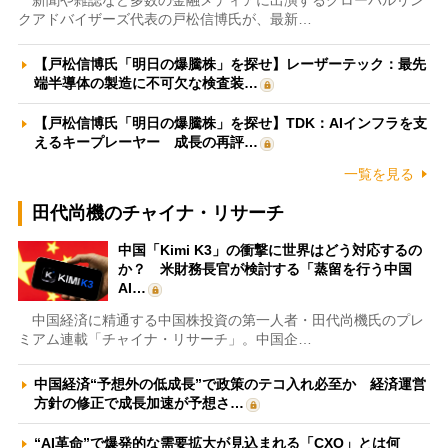
新聞や雑誌など多数の金融メディアに出演するグローバルリン
クアドバイザーズ代表の戸松信博氏が、最新…
【戸松信博氏「明日の爆騰株」を探せ】レーザーテック：最先
端半導体の製造に不可欠な検査装…
【戸松信博氏「明日の爆騰株」を探せ】TDK：AIインフラを支
えるキープレーヤー 成長の再評…
一覧を見る
田代尚機のチャイナ・リサーチ
中国「Kimi K3」の衝撃に世界はどう対応するの
か？ 米財務長官が検討する「蒸留を行う中国
AI…
中国経済に精通する中国株投資の第一人者・田代尚機氏のプレ
ミアム連載「チャイナ・リサーチ」。中国企…
中国経済“予想外の低成長”で政策のテコ入れ必至か 経済運営
方針の修正で成長加速が予想さ…
“AI革命”で爆発的な需要拡大が見込まれる「CXO」とは何