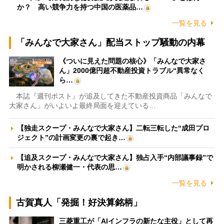
か？ 高い競争力を持つ中国の医薬品…
一覧を見る
「みんなで大家さん」配当ストップ騒動の内幕
《ついに見えた問題の核心》「みんなで大家さ
ん」2000億円超不動産投資トラブル“異常なく
ら…
本誌『週刊ポスト』が追及してきた不動産投資商品「みんなで
大家さん」がいよいよ最終局面を迎えている…
【独走スクープ・みんなで大家さん】二転三転した“成田プロ
ジェクト”の計画変更の裏で起き…
【追及スクープ・みんなで大家さん】独占入手“内部議事録”で
明かされる柳瀬健一・代表の思…
一覧を見る
古賀真人「発掘！好決算銘柄」
三菱重工が「AIインフラの新たな主役」として再