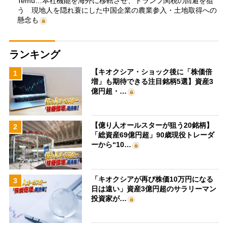
Temu…本社機能を海外に移転させ、トランプ関税の回避を狙
う 現地人を隠れ蓑にした中国企業の農業参入・土地取得への
懸念も
ランキング
【キオクシア・ショック後に「株価倍
1
増」も期待できる注目銘柄5選】資産3
億円超・…
【億り人オールスターが狙う20銘柄】
2
「総資産69億円超」90歳現役トレーダ
ーから“10…
「キオクシアが再び株価10万円になる
3
日は遠い」資産3億円超のサラリーマン
投資家が…