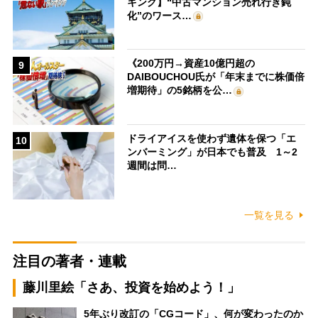
キング】“中古マンション売れ行き鈍
化”のワース…
《200万円→資産10億円超の
9
DAIBOUCHOU氏が「年末までに株価倍
増期待」の5銘柄を公…
ドライアイスを使わず遺体を保つ「エ
10
ンバーミング」が日本でも普及 1～2
週間は問…
一覧を見る
注目の著者・連載
藤川里絵「さあ、投資を始めよう！」
5年ぶり改訂の「CGコード」、何が変わったのか