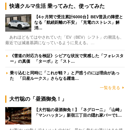
快適クルマ生活 乗ってみた、使ってみた
【4ヶ月間で受注累計6000台】BEV普及の障壁と
なる「航続距離の不安」「充電のストレス」解
消…
あれほどもてはやされていた「EV（BEV）シフト」の潮流も、
最近では減速基調になっているように見える。…
《雪道の対応力を検証》シビアな状況で実感した「フォレスタ
ー」の真価 「ターボ」と「スト…
乗り込むと同時に「これが軽？」と戸惑うのには理由があっ
た 「日産ルークス」さらなる躍進…
一覧を見る
大竹聡の「昼酒御免！」
【大竹聡の昼酒御免！】「ネグローニ」「山崎」
「マンハッタン」新宿三丁目の隠れ家バーで1…