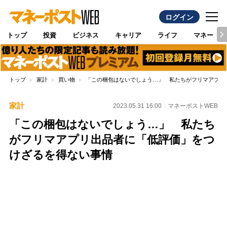
ログイン
トップ
投資
ビジネス
キャリア
ライフ
マネー
トップ
家計
買い物
「この梱包はないでしょう…」 私たちがフリマアプリ
家計
2023.05.31 16:00
マネーポストWEB
「この梱包はないでしょう…」 私たち
がフリマアプリ出品者に「低評価」をつ
けざるを得ない事情
Loaded
:
100.00%
/
Unmute