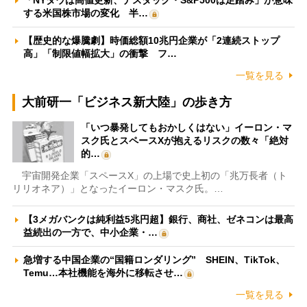
「NYダウは高値更新、ナスダック・S&P500は足踏み」が意味
する米国株市場の変化 半…
【歴史的な爆騰劇】時価総額10兆円企業が「2連続ストップ
高」「制限値幅拡大」の衝撃 フ…
一覧を見る
大前研一「ビジネス新大陸」の歩き方
「いつ暴発してもおかしくはない」イーロン・マ
スク氏とスペースXが抱えるリスクの数々「絶対
的…
宇宙開発企業「スペースX」の上場で史上初の「兆万長者（ト
リリオネア）」となったイーロン・マスク氏。…
【3メガバンクは純利益5兆円超】銀行、商社、ゼネコンは最高
益続出の一方で、中小企業・…
急増する中国企業の“国籍ロンダリング” SHEIN、TikTok、
Temu…本社機能を海外に移転させ…
一覧を見る