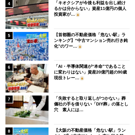
「キオクシアが今後も利益を出し続け
4
るかは分からない」資産11億円の個人
投資家が…
【首都圏の不動産価格「危ない駅」ラ
5
ンキング】“中古マンション売れ行き鈍
化”のワー…
「AI・半導体関連が“本命”であること
6
に変わりはない」資産20億円超の90歳
現役トレー…
「失敗すると取り返しがつかない」葬
7
儀社の手を借りない「DIY葬」の落とし
穴 素人には…
【大阪の不動産価格「危ない駅」ラン
8