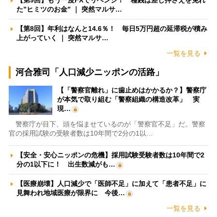
【第9回】もう一度FXでリベンジ！ 種銭は差し押さえを免れ
た”ヒミツのお金” ｜ 突然マルサ…
【第8回】年利はなんと14.6％！ 毎日5万円超の延滞税が積み
上がっていく ｜ 突然マルサ…
一覧を見る
河合雅司「人口減少ニッポンの活路」
【「警察官離れ」に歯止めはかかるか？】警察庁
が本気で取り組む「警察組織の構造改革」 実
現…
警察庁が目下、頭を悩ませているのが「警察官不足」だ。警察
官の採用試験の受験者数は10年間で2分の1以…
【安全・安心ニッポンの危機】採用試験受験者数は10年間で2
分の1以下に！ 出生数減がも…
【医療崩壊】人口減少で「医師不足」に加えて「患者不足」に
見舞われ地域医療が限界に 今後…
一覧を見る