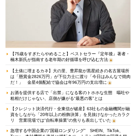
【75歳をすぎたらやめること】ベストセラー『定年後』著者・
楠木新氏が指南する老年期の好循環を呼び込む方法
【土俵に埋まるカネ】大の里、豊昇龍が黒星続きの名古屋場所
は「懸賞金2826万円」が下位力士に渡り「今日はみんなで焼肉
だ！」 金星4個配給で協会は年96万円の支出増に
お酒を提供する店で「出禁」になる客のトホホな生態 嘔吐や
粗相だけじゃない、店側が嫌がる“最悪の客”とは
【クレジット決済代行・全東信が破産】63社もの金融機関が融
資をしながら「20年以上の粉飾決算」を見抜けなかったカラク
リ 営業現場では“自転車操業”の焦りも表出していた
急増する中国企業の“国籍ロンダリング” SHEIN、TikTok、