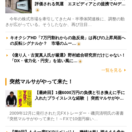
評価される気運 エヌビディアとの提携でAIデ…
今年の株式市場を牽引してきたAI・半導体関連株に、調整の動
きが広がっている。そうしたなか、再び注目…
キオクシアHD「7万円割れからの急反発」は再びの上昇局面へ
の反転シグナルか？ 市場のムー…
《億り人・古賀真人氏が厳選》野村総合研究所だけじゃない！
「DX・省力化・円安」を追い風に…
一覧を見る
突然マルサがやって来た！
【最終回】1億6000万円の負債と引き換えに手に
入れたプライスレスな経験 ｜ 突然マルサがや…
2009年12月に発行された元FXトレーダー・磯貝清明氏の著書
『突然マルサがやって来た！～FXで10億円稼い…