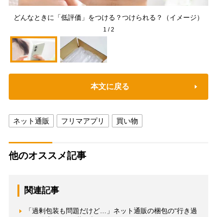
緩
どんなときに「低評価」をつける？つけられる？（イメージ）
1
/
2
本文に戻る
ネット通販
フリマアプリ
買い物
他のオススメ記事
関連記事
「過剰包装も問題だけど…」ネット通販の梱包の“行き過