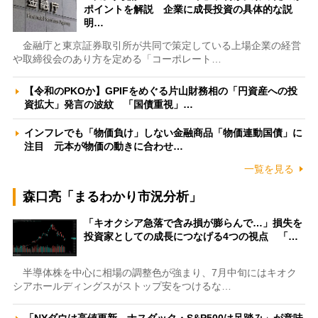
ポイントを解説 企業に成長投資の具体的な説
明…
金融庁と東京証券取引所が共同で策定している上場企業の経営
や取締役会のあり方を定める「コーポレート…
【令和のPKOか】GPIFをめぐる片山財務相の「円資産への投
資拡大」発言の波紋 「国債重視」…
インフレでも「物価負け」しない金融商品「物価連動国債」に
注目 元本が物価の動きに合わせ…
一覧を見る
森口亮「まるわかり市況分析」
「キオクシア急落で含み損が膨らんで…」損失を
投資家としての成長につなげる4つの視点 「…
半導体株を中心に相場の調整色が強まり、7月中旬にはキオク
シアホールディングスがストップ安をつけるな…