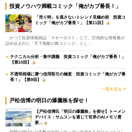
投資ノウハウ満載コミック「俺がカブ番長！」
「売り時」を逃さないトレンド見極め術 投資コ
ミック「俺がカブ番長！」【第11回】
かつて投資情報雑誌「マネーポスト」にて、圧倒的な情報量が
詰め込まれた「天下無敵の株コミック」とし…
テクニカル分析・集中講義 投資コミック「俺がカブ番長！」
【第10回】
不透明相場に勝つ信用取引の極意 投資コミック「俺がカブ番
長！」【第9回】
一覧を見る
戸松信博の明日の爆騰株を探せ！
【戸松信博氏「明日の爆騰株」を探せ】トーメン
デバイス：サムスンを通じて世界のAIメモリ需
要…