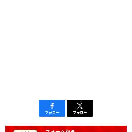
フォロー
フォロー