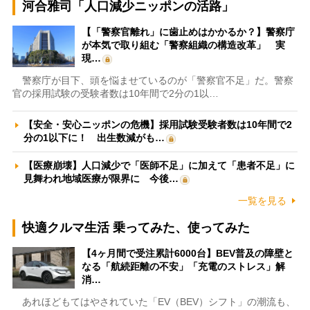
河合雅司「人口減少ニッポンの活路」
【「警察官離れ」に歯止めはかかるか？】警察庁
が本気で取り組む「警察組織の構造改革」 実
現…
警察庁が目下、頭を悩ませているのが「警察官不足」だ。警察
官の採用試験の受験者数は10年間で2分の1以…
【安全・安心ニッポンの危機】採用試験受験者数は10年間で2
分の1以下に！ 出生数減がも…
【医療崩壊】人口減少で「医師不足」に加えて「患者不足」に
見舞われ地域医療が限界に 今後…
一覧を見る
快適クルマ生活 乗ってみた、使ってみた
【4ヶ月間で受注累計6000台】BEV普及の障壁と
なる「航続距離の不安」「充電のストレス」解
消…
あれほどもてはやされていた「EV（BEV）シフト」の潮流も、