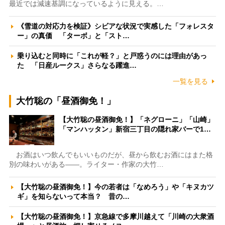
最近では減速基調になっているように見える。…
《雪道の対応力を検証》シビアな状況で実感した「フォレスタ
ー」の真価 「ターボ」と「スト…
乗り込むと同時に「これが軽？」と戸惑うのには理由があっ
た 「日産ルークス」さらなる躍進…
一覧を見る
大竹聡の「昼酒御免！」
【大竹聡の昼酒御免！】「ネグローニ」「山崎」
「マンハッタン」新宿三丁目の隠れ家バーで1…
お酒はいつ飲んでもいいものだが、昼から飲むお酒にはまた格
別の味わいがある――。ライター・作家の大竹…
【大竹聡の昼酒御免！】今の若者は「なめろう」や「キヌカツ
ギ」を知らないって本当？ 昔の…
【大竹聡の昼酒御免！】京急線で多摩川越えて「川崎の大衆酒