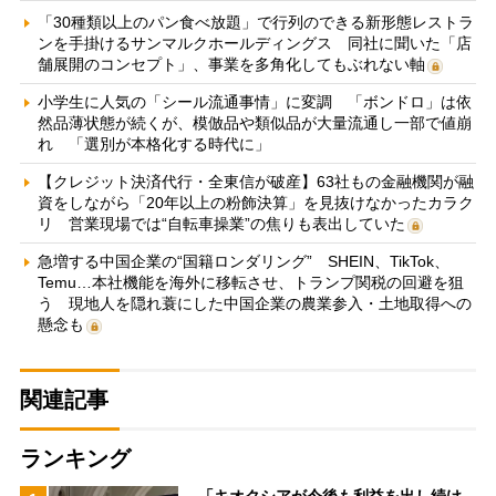
「30種類以上のパン食べ放題」で行列のできる新形態レストラ
ンを手掛けるサンマルクホールディングス 同社に聞いた「店
舗展開のコンセプト」、事業を多角化してもぶれない軸
小学生に人気の「シール流通事情」に変調 「ボンドロ」は依
然品薄状態が続くが、模倣品や類似品が大量流通し一部で値崩
れ 「選別が本格化する時代に」
【クレジット決済代行・全東信が破産】63社もの金融機関が融
資をしながら「20年以上の粉飾決算」を見抜けなかったカラク
リ 営業現場では“自転車操業”の焦りも表出していた
急増する中国企業の“国籍ロンダリング” SHEIN、TikTok、
Temu…本社機能を海外に移転させ、トランプ関税の回避を狙
う 現地人を隠れ蓑にした中国企業の農業参入・土地取得への
懸念も
関連記事
ランキング