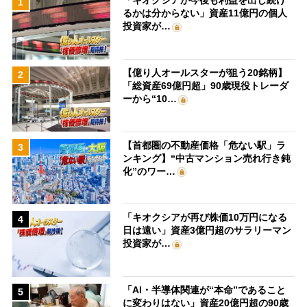
「キオクシアが今後も利益を出し続け
1
るかは分からない」資産11億円の個人
投資家が…
【億り人オールスターが狙う20銘柄】
2
「総資産69億円超」90歳現役トレーダ
ーから“10…
【首都圏の不動産価格「危ない駅」ラ
3
ンキング】“中古マンション売れ行き鈍
化”のワー…
「キオクシアが再び株価10万円になる
4
日は遠い」資産3億円超のサラリーマン
投資家が…
「AI・半導体関連が“本命”であること
5
に変わりはない」資産20億円超の90歳