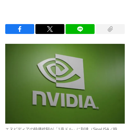
エヌビディアの時価総額が「1兆ドル」に到達（SipaUSA／時