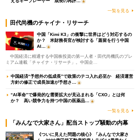
えるキープレーヤー 成長の再評…
一覧を見る
田代尚機のチャイナ・リサーチ
中国「Kimi K3」の衝撃に世界はどう対応するの
か？ 米財務長官が検討する「蒸留を行う中国
AI…
中国経済に精通する中国株投資の第一人者・田代尚機氏のプレ
ミアム連載「チャイナ・リサーチ」。中国企…
中国経済“予想外の低成長”で政策のテコ入れ必至か 経済運営
方針の修正で成長加速が予想さ…
“AI革命”で爆発的な需要拡大が見込まれる「CXO」とは何
か？ 高い競争力を持つ中国の医薬品…
一覧を見る
「みんなで大家さん」配当ストップ騒動の内幕
《ついに見えた問題の核心》「みんなで大家さ