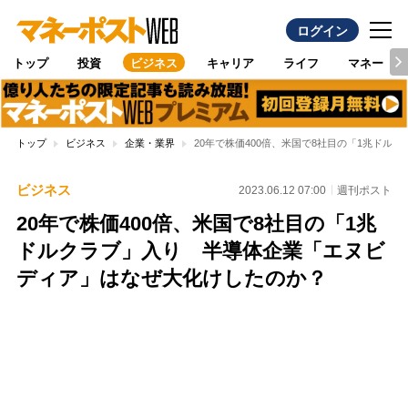
ログイン
トップ
投資
ビジネス
キャリア
ライフ
マネー
トップ
ビジネス
企業・業界
20年で株価400倍、米国で8社目の「1兆ド
ビジネス
2023.06.12 07:00
週刊ポスト
20年で株価400倍、米国で8社目の「1兆
ドルクラブ」入り 半導体企業「エヌビ
ディア」はなぜ大化けしたのか？
Loaded
:
95.43%
/
Unmute