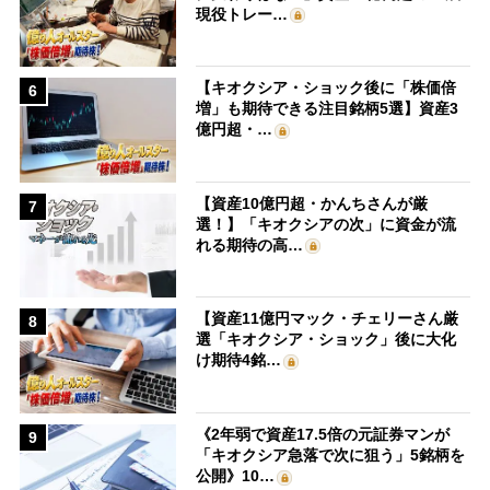
現役トレー…
【キオクシア・ショック後に「株価倍
6
増」も期待できる注目銘柄5選】資産3
億円超・…
【資産10億円超・かんちさんが厳
7
選！】「キオクシアの次」に資金が流
れる期待の高…
【資産11億円マック・チェリーさん厳
8
選「キオクシア・ショック」後に大化
け期待4銘…
《2年弱で資産17.5倍の元証券マンが
9
「キオクシア急落で次に狙う」5銘柄を
公開》10…