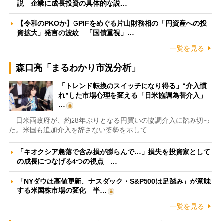
説 企業に成長投資の具体的な説…
【令和のPKOか】GPIFをめぐる片山財務相の「円資産への投
資拡大」発言の波紋 「国債重視」…
一覧を見る
森口亮「まるわかり市況分析」
「トレンド転換のスイッチになり得る」“介入慣
れ”した市場心理を変える「日米協調為替介入」
…
日米両政府が、約28年ぶりとなる円買いの協調介入に踏み切っ
た。米国も追加介入を辞さない姿勢を示して…
「キオクシア急落で含み損が膨らんで…」損失を投資家として
の成長につなげる4つの視点 …
「NYダウは高値更新、ナスダック・S&P500は足踏み」が意味
する米国株市場の変化 半…
一覧を見る