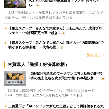
ん」2000億円超不動産投資トラブル“異常なく
ら…
本誌『週刊ポスト』が追及してきた不動産投資商品「みんなで
大家さん」がいよいよ最終局面を迎えている…
【独走スクープ・みんなで大家さん】二転三転した“成田プロ
ジェクト”の計画変更の裏で起き…
【追及スクープ・みんなで大家さん】独占入手“内部議事録”で
明かされる柳瀬健一・代表の思…
一覧を見る
古賀真人「発掘！好決算銘柄」
《株価34％急落のワークマンに特大反転の期待》
6月の売上低迷を吹き飛ばす第1四半期決算、…
6月3日に8330円をつけたワークマン（東証スタンダード・
7564）の株価は、わずか1カ月あまりで約34％下落…
三菱重工が「AIインフラの新たな主役」として再評価される気