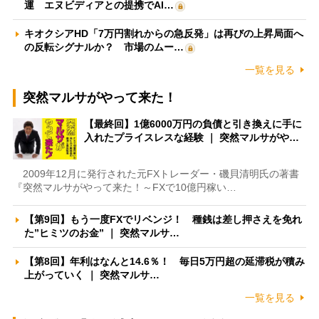
運 エヌビディアとの提携でAI…
キオクシアHD「7万円割れからの急反発」は再びの上昇局面へ
の反転シグナルか？ 市場のムー…
一覧を見る
突然マルサがやって来た！
【最終回】1億6000万円の負債と引き換えに手に
入れたプライスレスな経験 ｜ 突然マルサがや…
2009年12月に発行された元FXトレーダー・磯貝清明氏の著書
『突然マルサがやって来た！～FXで10億円稼い…
【第9回】もう一度FXでリベンジ！ 種銭は差し押さえを免れ
た”ヒミツのお金” ｜ 突然マルサ…
【第8回】年利はなんと14.6％！ 毎日5万円超の延滞税が積み
上がっていく ｜ 突然マルサ…
一覧を見る