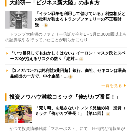
大前研一「ビジネス新大陸」の歩き方
「イラン戦争を利用して儲けている」利益相反と
の批判が強まるトランプファミリーの不正蓄財
疑…
トランプ大統領のファミリー信託が今年1～3月に3000回以上も
の証券取引を行っていたことが明らかになり…
「いつ暴発してもおかしくはない」イーロン・マスク氏とスペ
ースXが抱えるリスクの数々「絶対…
【3メガバンクは純利益5兆円超】銀行、商社、ゼネコンは最高
益続出の一方で、中小企業・…
一覧を見る
投資ノウハウ満載コミック「俺がカブ番長！」
「売り時」を逃さないトレンド見極め術 投資コ
ミック「俺がカブ番長！」【第11回】
かつて投資情報雑誌「マネーポスト」にて、圧倒的な情報量が