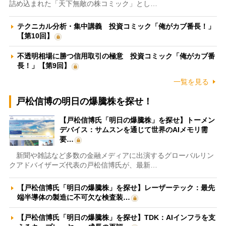
詰め込まれた「天下無敵の株コミック」とし…
テクニカル分析・集中講義 投資コミック「俺がカブ番長！」
【第10回】
不透明相場に勝つ信用取引の極意 投資コミック「俺がカブ番
長！」【第9回】
一覧を見る
戸松信博の明日の爆騰株を探せ！
【戸松信博氏「明日の爆騰株」を探せ】トーメン
デバイス：サムスンを通じて世界のAIメモリ需
要…
新聞や雑誌など多数の金融メディアに出演するグローバルリン
クアドバイザーズ代表の戸松信博氏が、最新…
【戸松信博氏「明日の爆騰株」を探せ】レーザーテック：最先
端半導体の製造に不可欠な検査装…
【戸松信博氏「明日の爆騰株」を探せ】TDK：AIインフラを支