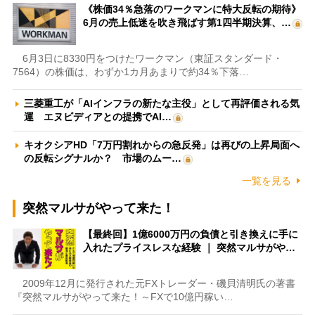
《株価34％急落のワークマンに特大反転の期待》
6月の売上低迷を吹き飛ばす第1四半期決算、…
6月3日に8330円をつけたワークマン（東証スタンダード・
7564）の株価は、わずか1カ月あまりで約34％下落…
三菱重工が「AIインフラの新たな主役」として再評価される気
運 エヌビディアとの提携でAI…
キオクシアHD「7万円割れからの急反発」は再びの上昇局面へ
の反転シグナルか？ 市場のムー…
一覧を見る
突然マルサがやって来た！
【最終回】1億6000万円の負債と引き換えに手に
入れたプライスレスな経験 ｜ 突然マルサがや…
2009年12月に発行された元FXトレーダー・磯貝清明氏の著書
『突然マルサがやって来た！～FXで10億円稼い…