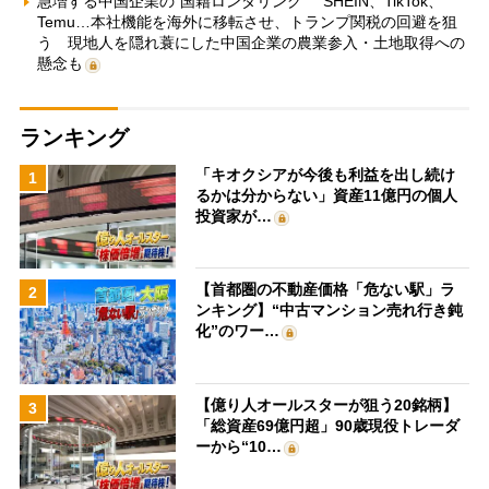
急増する中国企業の“国籍ロンダリング” SHEIN、TikTok、
Temu…本社機能を海外に移転させ、トランプ関税の回避を狙
う 現地人を隠れ蓑にした中国企業の農業参入・土地取得への
懸念も
ランキング
「キオクシアが今後も利益を出し続け
1
るかは分からない」資産11億円の個人
投資家が…
【首都圏の不動産価格「危ない駅」ラ
2
ンキング】“中古マンション売れ行き鈍
化”のワー…
【億り人オールスターが狙う20銘柄】
3
「総資産69億円超」90歳現役トレーダ
ーから“10…