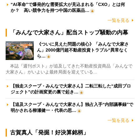
“AI革命”で爆発的な需要拡大が見込まれる「CXO」とは何
か？ 高い競争力を持つ中国の医薬品…
一覧を見る
「みんなで大家さん」配当ストップ騒動の内幕
《ついに見えた問題の核心》「みんなで大家さ
ん」2000億円超不動産投資トラブル“異常なく
ら…
本誌『週刊ポスト』が追及してきた不動産投資商品「みんなで
大家さん」がいよいよ最終局面を迎えている…
【独走スクープ・みんなで大家さん】二転三転した“成田プロ
ジェクト”の計画変更の裏で起き…
【追及スクープ・みんなで大家さん】独占入手“内部議事録”で
明かされる柳瀬健一・代表の思…
一覧を見る
古賀真人「発掘！好決算銘柄」