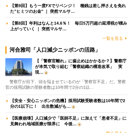
【第9回】もう一度FXでリベンジ！ 種銭は差し押さえを免れ
た”ヒミツのお金” ｜ 突然マルサ…
【第8回】年利はなんと14.6％！ 毎日5万円超の延滞税が積み
上がっていく ｜ 突然マルサ…
一覧を見る
河合雅司「人口減少ニッポンの活路」
【「警察官離れ」に歯止めはかかるか？】警察庁
が本気で取り組む「警察組織の構造改革」 実
現…
警察庁が目下、頭を悩ませているのが「警察官不足」だ。警察
官の採用試験の受験者数は10年間で2分の1以…
【安全・安心ニッポンの危機】採用試験受験者数は10年間で2
分の1以下に！ 出生数減がも…
【医療崩壊】人口減少で「医師不足」に加えて「患者不足」に
見舞われ地域医療が限界に 今後…