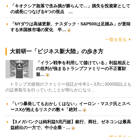
「キオクシア急落で含み損が膨らんで…」損失を投資家として
の成長につなげる4つの視点 …
「NYダウは高値更新、ナスダック・S&P500は足踏み」が意味
する米国株市場の変化 半…
一覧を見る
大前研一「ビジネス新大陸」の歩き方
「イラン戦争を利用して儲けている」利益相反と
の批判が強まるトランプファミリーの不正蓄財
疑…
トランプ大統領のファミリー信託が今年1～3月に3000回以上も
の証券取引を行っていたことが明らかになり…
「いつ暴発してもおかしくはない」イーロン・マスク氏とスペ
ースXが抱えるリスクの数々「絶対…
【3メガバンクは純利益5兆円超】銀行、商社、ゼネコンは最高
益続出の一方で、中小企業・…