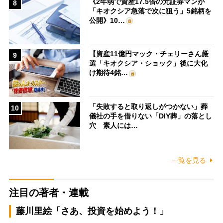
《2年弱で資産17.5倍の元証券マンが
8
「キオクシア急落で次に狙う」5銘柄を
公開》10…
【資産11億円マック・チェリーさん厳
9
選「キオクシア・ショック」後に大化
け期待4銘…
「失敗すると取り返しがつかない」葬
10
儀社の手を借りない「DIY葬」の落とし
穴 素人には…
一覧を見る
注目の著者・連載
藤川里絵「さあ、投資を始めよう！」