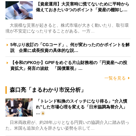
【資産運用】大災害時に慌てないために平時から
備えておきたい3つのポイント「資産の棚卸し…
大規模な災害が起きると、株式市場が大きく動いたり、取引環
境が不安定になったりすることがある。一方…
5年ぶり改訂の「CGコード」、何が変わったのかポイントを解
説 企業に成長投資の具体的な説…
【令和のPKOか】GPIFをめぐる片山財務相の「円資産への投
資拡大」発言の波紋 「国債重視」…
一覧を見る
森口亮「まるわかり市況分析」
「トレンド転換のスイッチになり得る」“介入慣
れ”した市場心理を変える「日米協調為替介入」
…
日米両政府が、約28年ぶりとなる円買いの協調介入に踏み切っ
た。米国も追加介入を辞さない姿勢を示して…