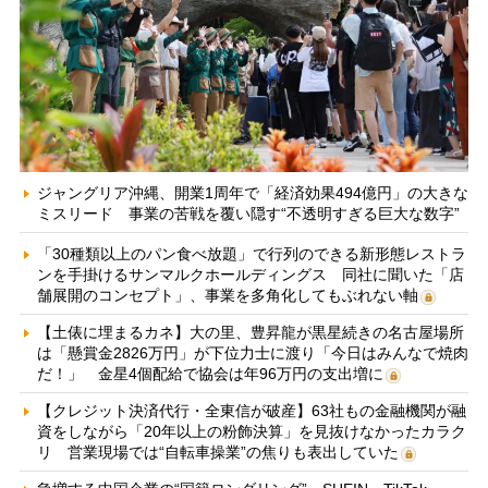
ジャングリア沖縄、開業1周年で「経済効果494億円」の大きな
ミスリード 事業の苦戦を覆い隠す“不透明すぎる巨大な数字”
「30種類以上のパン食べ放題」で行列のできる新形態レストラ
ンを手掛けるサンマルクホールディングス 同社に聞いた「店
舗展開のコンセプト」、事業を多角化してもぶれない軸
【土俵に埋まるカネ】大の里、豊昇龍が黒星続きの名古屋場所
は「懸賞金2826万円」が下位力士に渡り「今日はみんなで焼肉
だ！」 金星4個配給で協会は年96万円の支出増に
【クレジット決済代行・全東信が破産】63社もの金融機関が融
資をしながら「20年以上の粉飾決算」を見抜けなかったカラク
リ 営業現場では“自転車操業”の焦りも表出していた