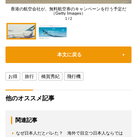
香港の航空会社が、無料航空券のキャンペーンを行う予定だ
「
（Getty Images）
1
/
2
本文に戻る
お得
旅行
橋賀秀紀
飛行機
他のオススメ記事
関連記事
なぜ日本人だとバレた？ 海外で目立つ日本人ならでは