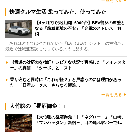
一覧を見る
快適クルマ生活 乗ってみた、使ってみた
【4ヶ月間で受注累計6000台】BEV普及の障壁と
なる「航続距離の不安」「充電のストレス」解
消…
あれほどもてはやされていた「EV（BEV）シフト」の潮流も、
最近では減速基調になっているように見える。…
《雪道の対応力を検証》シビアな状況で実感した「フォレスタ
ー」の真価 「ターボ」と「スト…
乗り込むと同時に「これが軽？」と戸惑うのには理由があっ
た 「日産ルークス」さらなる躍進…
一覧を見る
大竹聡の「昼酒御免！」
【大竹聡の昼酒御免！】「ネグローニ」「山崎」
「マンハッタン」新宿三丁目の隠れ家バーで1…