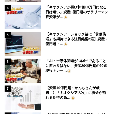
「キオクシアが再び株価10万円になる
4
日は遠い」資産3億円超のサラリーマン
投資家が…
【キオクシア・ショック後に「株価倍
5
増」も期待できる注目銘柄5選】資産3
億円超・…
「AI・半導体関連が“本命”であること
6
に変わりはない」資産20億円超の90歳
現役トレー…
【資産10億円超・かんちさんが厳
7
選！】「キオクシアの次」に資金が流
れる期待の高…