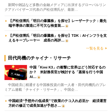
新聞や雑誌など多数の金融メディアに出演するグローバルリン
クアドバイザーズ代表の戸松信博氏が、最新…
【戸松信博氏「明日の爆騰株」を探せ】レーザーテック：最先
端半導体の製造に不可欠な検査装…
【戸松信博氏「明日の爆騰株」を探せ】TDK：AIインフラを支
えるキープレーヤー 成長の再評…
一覧を見る
田代尚機のチャイナ・リサーチ
中国「Kimi K3」の衝撃に世界はどう対応するの
か？ 米財務長官が検討する「蒸留を行う中国
AI…
中国経済に精通する中国株投資の第一人者・田代尚機氏のプレ
ミアム連載「チャイナ・リサーチ」。中国企…
中国経済“予想外の低成長”で政策のテコ入れ必至か 経済運営
方針の修正で成長加速が予想さ…