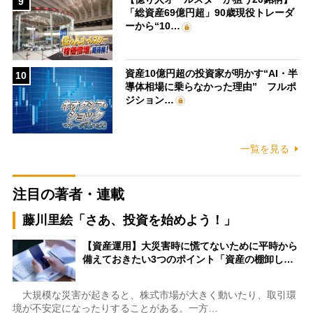
9
「総資産69億円超」90歳現役トレーダ
ーから“10…
資産10億円超の投資家が明かす“AI・半
10
導体相場に乗らなかった理由” フルポ
ジション…
一覧を見る
注目の著者・連載
藤川里絵「さあ、投資を始めよう！」
【資産運用】大災害時に慌てないために平時から
備えておきたい3つのポイント「資産の棚卸し…
大規模な災害が起きると、株式市場が大きく動いたり、取引環
境が不安定になったりすることがある。一方…