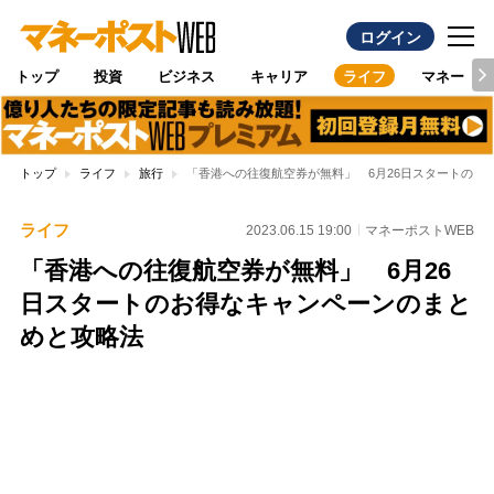
ログイン
トップ
投資
ビジネス
キャリア
ライフ
マネー
トップ
ライフ
旅行
「香港への往復航空券が無料」 6月26日スタートのお
ライフ
2023.06.15 19:00
マネーポストWEB
「香港への往復航空券が無料」 6月26
日スタートのお得なキャンペーンのまと
めと攻略法
Loaded
:
96.26%
/
Unmute