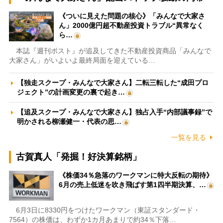
《ついに見えた問題の核心》「みんなで大家さ
ん」2000億円超不動産投資トラブル“異常なく
ら…
本誌『週刊ポスト』が追及してきた不動産投資商品「みんなで
大家さん」がいよいよ最終局面を迎えている…
【独走スクープ・みんなで大家さん】二転三転した“成田プロ
ジェクト”の計画変更の裏で起き…
【追及スクープ・みんなで大家さん】独占入手“内部議事録”で
明かされる柳瀬健一・代表の思…
一覧を見る
古賀真人「発掘！好決算銘柄」
《株価34％急落のワークマンに特大反転の期待》
6月の売上低迷を吹き飛ばす第1四半期決算、…
6月3日に8330円をつけたワークマン（東証スタンダード・
7564）の株価は、わずか1カ月あまりで約34％下落…