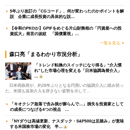
5年ぶり改訂の「CGコード」、何が変わったのかポイントを解
説 企業に成長投資の具体的な説…
【令和のPKOか】GPIFをめぐる片山財務相の「円資産への投
資拡大」発言の波紋 「国債重視」…
一覧を見る
森口亮「まるわかり市況分析」
「トレンド転換のスイッチになり得る」“介入慣
れ”した市場心理を変える「日米協調為替介入」
…
日米両政府が、約28年ぶりとなる円買いの協調介入に踏み切っ
た。米国も追加介入を辞さない姿勢を示して…
「キオクシア急落で含み損が膨らんで…」損失を投資家として
の成長につなげる4つの視点 …
「NYダウは高値更新、ナスダック・S&P500は足踏み」が意味
する米国株市場の変化 半…