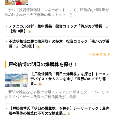
かつて投資情報雑誌「マネーポスト」にて、圧倒的な情報量が
詰め込まれた「天下無敵の株コミック」とし…
テクニカル分析・集中講義 投資コミック「俺がカブ番長！」
【第10回】
不透明相場に勝つ信用取引の極意 投資コミック「俺がカブ番
長！」【第9回】
一覧を見る
戸松信博の明日の爆騰株を探せ！
【戸松信博氏「明日の爆騰株」を探せ】トーメン
デバイス：サムスンを通じて世界のAIメモリ需
要…
新聞や雑誌など多数の金融メディアに出演するグローバルリン
クアドバイザーズ代表の戸松信博氏が、最新…
【戸松信博氏「明日の爆騰株」を探せ】レーザーテック：最先
端半導体の製造に不可欠な検査装…