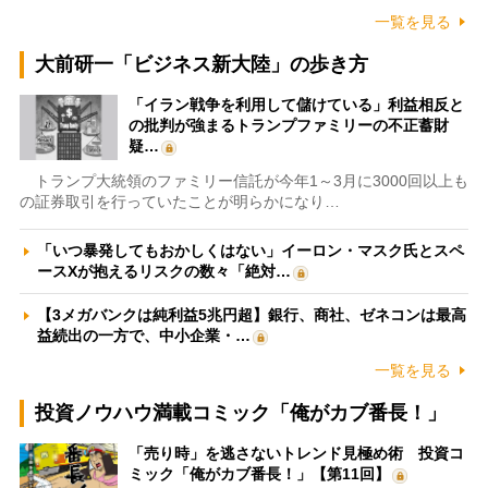
一覧を見る
大前研一「ビジネス新大陸」の歩き方
「イラン戦争を利用して儲けている」利益相反と
の批判が強まるトランプファミリーの不正蓄財
疑…
トランプ大統領のファミリー信託が今年1～3月に3000回以上も
の証券取引を行っていたことが明らかになり…
「いつ暴発してもおかしくはない」イーロン・マスク氏とスペ
ースXが抱えるリスクの数々「絶対…
【3メガバンクは純利益5兆円超】銀行、商社、ゼネコンは最高
益続出の一方で、中小企業・…
一覧を見る
投資ノウハウ満載コミック「俺がカブ番長！」
「売り時」を逃さないトレンド見極め術 投資コ
ミック「俺がカブ番長！」【第11回】