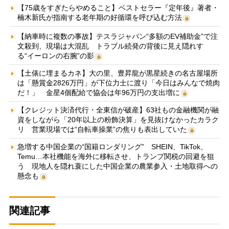
【75歳をすぎたらやめること】ベストセラー『定年後』著者・
楠木新氏が指南する老年期の好循環を呼び込む方法
【納車時に複数の事故】テスラジャパン“多額のEV補助金”で注
文殺到、現場は大混乱 トラブル続発の背後に見え隠れす
る“イーロンの右腕”の影
【土俵に埋まるカネ】大の里、豊昇龍が黒星続きの名古屋場所
は「懸賞金2826万円」が下位力士に渡り「今日はみんなで焼肉
だ！」 金星4個配給で協会は年96万円の支出増に
【クレジット決済代行・全東信が破産】63社もの金融機関が融
資をしながら「20年以上の粉飾決算」を見抜けなかったカラク
リ 営業現場では“自転車操業”の焦りも表出していた
急増する中国企業の“国籍ロンダリング” SHEIN、TikTok、
Temu…本社機能を海外に移転させ、トランプ関税の回避を狙
う 現地人を隠れ蓑にした中国企業の農業参入・土地取得への
懸念も
関連記事