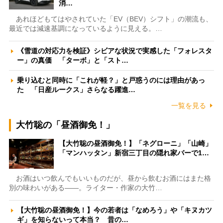
消…
あれほどもてはやされていた「EV（BEV）シフト」の潮流も、
最近では減速基調になっているように見える。…
《雪道の対応力を検証》シビアな状況で実感した「フォレスタ
ー」の真価 「ターボ」と「スト…
乗り込むと同時に「これが軽？」と戸惑うのには理由があっ
た 「日産ルークス」さらなる躍進…
一覧を見る
大竹聡の「昼酒御免！」
【大竹聡の昼酒御免！】「ネグローニ」「山崎」
「マンハッタン」新宿三丁目の隠れ家バーで1…
お酒はいつ飲んでもいいものだが、昼から飲むお酒にはまた格
別の味わいがある――。ライター・作家の大竹…
【大竹聡の昼酒御免！】今の若者は「なめろう」や「キヌカツ
ギ」を知らないって本当？ 昔の…