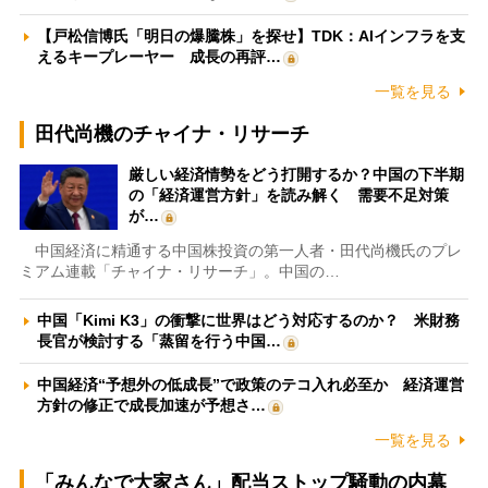
【戸松信博氏「明日の爆騰株」を探せ】TDK：AIインフラを支
えるキープレーヤー 成長の再評…
一覧を見る
田代尚機のチャイナ・リサーチ
厳しい経済情勢をどう打開するか？中国の下半期
の「経済運営方針」を読み解く 需要不足対策
が…
中国経済に精通する中国株投資の第一人者・田代尚機氏のプレ
ミアム連載「チャイナ・リサーチ」。中国の…
中国「Kimi K3」の衝撃に世界はどう対応するのか？ 米財務
長官が検討する「蒸留を行う中国…
中国経済“予想外の低成長”で政策のテコ入れ必至か 経済運営
方針の修正で成長加速が予想さ…
一覧を見る
「みんなで大家さん」配当ストップ騒動の内幕