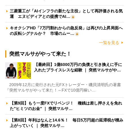
三菱重工が「AIインフラの新たな主役」として再評価される気
運 エヌビディアとの提携でAI…
キオクシアHD「7万円割れからの急反発」は再びの上昇局面へ
の反転シグナルか？ 市場のムー…
一覧を見る
突然マルサがやって来た！
【最終回】1億6000万円の負債と引き換えに手に
入れたプライスレスな経験 ｜ 突然マルサがや…
2009年12月に発行された元FXトレーダー・磯貝清明氏の著書
『突然マルサがやって来た！～FXで10億円稼い…
【第9回】もう一度FXでリベンジ！ 種銭は差し押さえを免れ
た”ヒミツのお金” ｜ 突然マルサ…
【第8回】年利はなんと14.6％！ 毎日5万円超の延滞税が積み
上がっていく ｜ 突然マルサ…