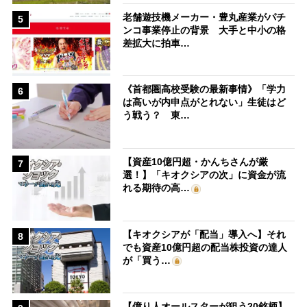
老舗遊技機メーカー・豊丸産業がパチ
5
ンコ事業停止の背景 大手と中小の格
差拡大に拍車…
《首都圏高校受験の最新事情》「学力
6
は高いが内申点がとれない」生徒はど
う戦う？ 東…
【資産10億円超・かんちさんが厳
7
選！】「キオクシアの次」に資金が流
れる期待の高…
【キオクシアが「配当」導入へ】それ
8
でも資産10億円超の配当株投資の達人
が「買う…
【億り人オールスターが狙う20銘柄】