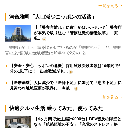
一覧を見る
河合雅司「人口減少ニッポンの活路」
【「警察官離れ」に歯止めはかかるか？】警察庁
が本気で取り組む「警察組織の構造改革」 実
現…
警察庁が目下、頭を悩ませているのが「警察官不足」だ。警察
官の採用試験の受験者数は10年間で2分の1以…
【安全・安心ニッポンの危機】採用試験受験者数は10年間で2
分の1以下に！ 出生数減がも…
【医療崩壊】人口減少で「医師不足」に加えて「患者不足」に
見舞われ地域医療が限界に 今後…
一覧を見る
快適クルマ生活 乗ってみた、使ってみた
【4ヶ月間で受注累計6000台】BEV普及の障壁と
なる「航続距離の不安」「充電のストレス」解