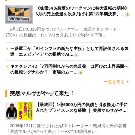
《株価34％急落のワークマンに特大反転の期待》
6月の売上低迷を吹き飛ばす第1四半期決算、…
6月3日に8330円をつけたワークマン（東証スタンダード・
7564）の株価は、わずか1カ月あまりで約34％下落…
三菱重工が「AIインフラの新たな主役」として再評価される気
運 エヌビディアとの提携でAI…
キオクシアHD「7万円割れからの急反発」は再びの上昇局面へ
の反転シグナルか？ 市場のムー…
一覧を見る
突然マルサがやって来た！
【最終回】1億6000万円の負債と引き換えに手に
入れたプライスレスな経験 ｜ 突然マルサがや…
2009年12月に発行された元FXトレーダー・磯貝清明氏の著書
『突然マルサがやって来た！～FXで10億円稼い…