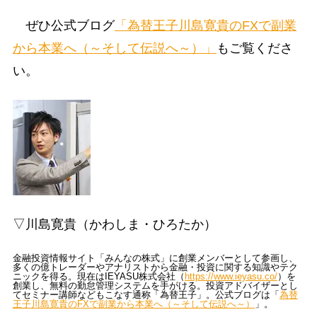
ぜひ公式ブログ
「為替王子川島寛貴のFXで副業
から本業へ（～そして伝説へ～）」
もご覧くださ
い。
▽川島寛貴（かわしま・ひろたか）
金融投資情報サイト「みんなの株式」に創業メンバーとして参画し、
多くの億トレーダーやアナリストから金融・投資に関する知識やテク
ニックを得る。現在はIEYASU株式会社（
https://www.ieyasu.co/
）を
創業し、無料の勤怠管理システムを手がける。投資アドバイザーとし
てセミナー講師などもこなす通称「為替王子」。公式ブログは「
為替
王子川島寛貴のFXで副業から本業へ（～そして伝説へ～）
」。