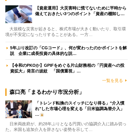
【資産運用】大災害時に慌てないために平時から
備えておきたい3つのポイント「資産の棚卸し…
大規模な災害が起きると、株式市場が大きく動いたり、取引環
境が不安定になったりすることがある。一方…
5年ぶり改訂の「CGコード」、何が変わったのかポイントを解
説 企業に成長投資の具体的な説…
【令和のPKOか】GPIFをめぐる片山財務相の「円資産への投
資拡大」発言の波紋 「国債重視」…
一覧を見る
森口亮「まるわかり市況分析」
「トレンド転換のスイッチになり得る」“介入慣
れ”した市場心理を変える「日米協調為替介入」
…
日米両政府が、約28年ぶりとなる円買いの協調介入に踏み切っ
た。米国も追加介入を辞さない姿勢を示して…