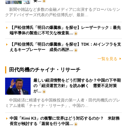
要…
新聞や雑誌など多数の金融メディアに出演するグローバルリン
クアドバイザーズ代表の戸松信博氏が、最新…
【戸松信博氏「明日の爆騰株」を探せ】レーザーテック：最先
端半導体の製造に不可欠な検査装…
【戸松信博氏「明日の爆騰株」を探せ】TDK：AIインフラを支
えるキープレーヤー 成長の再評…
一覧を見る
田代尚機のチャイナ・リサーチ
厳しい経済情勢をどう打開するか？中国の下半期
の「経済運営方針」を読み解く 需要不足対策
が…
中国経済に精通する中国株投資の第一人者・田代尚機氏のプレ
ミアム連載「チャイナ・リサーチ」。中国の…
中国「Kimi K3」の衝撃に世界はどう対応するのか？ 米財務
長官が検討する「蒸留を行う中国…