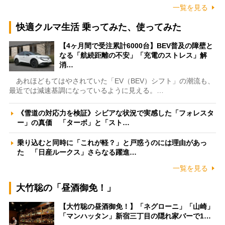
一覧を見る
快適クルマ生活 乗ってみた、使ってみた
【4ヶ月間で受注累計6000台】BEV普及の障壁と
なる「航続距離の不安」「充電のストレス」解
消…
あれほどもてはやされていた「EV（BEV）シフト」の潮流も、
最近では減速基調になっているように見える。…
《雪道の対応力を検証》シビアな状況で実感した「フォレスタ
ー」の真価 「ターボ」と「スト…
乗り込むと同時に「これが軽？」と戸惑うのには理由があっ
た 「日産ルークス」さらなる躍進…
一覧を見る
大竹聡の「昼酒御免！」
【大竹聡の昼酒御免！】「ネグローニ」「山崎」
「マンハッタン」新宿三丁目の隠れ家バーで1…