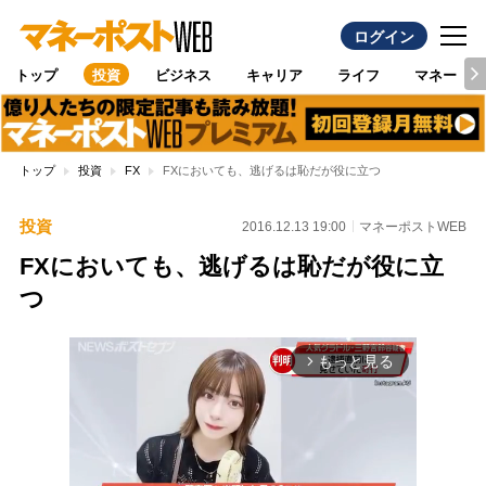
ログイン
トップ
投資
ビジネス
キャリア
ライフ
マネー
トップ
投資
FX
FXにおいても、逃げるは恥だが役に立つ
投資
2016.12.13 19:00
マネーポストWEB
FXにおいても、逃げるは恥だが役に立
つ
もっと見る
arrow_forward_ios