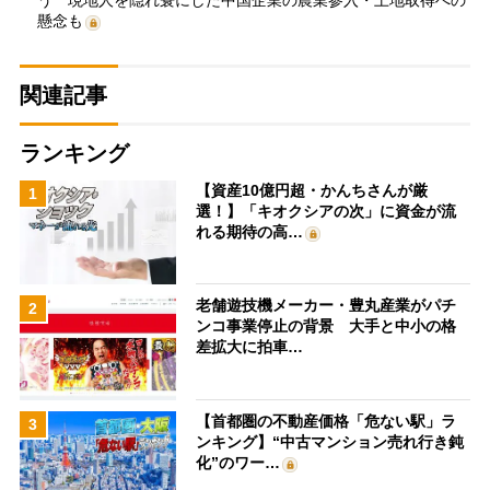
懸念も
関連記事
ランキング
【資産10億円超・かんちさんが厳
1
選！】「キオクシアの次」に資金が流
れる期待の高…
老舗遊技機メーカー・豊丸産業がパチ
2
ンコ事業停止の背景 大手と中小の格
差拡大に拍車…
【首都圏の不動産価格「危ない駅」ラ
3
ンキング】“中古マンション売れ行き鈍
化”のワー…