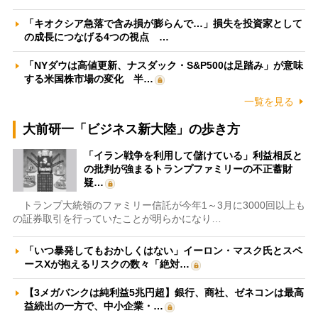
「キオクシア急落で含み損が膨らんで…」損失を投資家として
の成長につなげる4つの視点 …
「NYダウは高値更新、ナスダック・S&P500は足踏み」が意味
する米国株市場の変化 半…
一覧を見る
大前研一「ビジネス新大陸」の歩き方
「イラン戦争を利用して儲けている」利益相反と
の批判が強まるトランプファミリーの不正蓄財
疑…
トランプ大統領のファミリー信託が今年1～3月に3000回以上も
の証券取引を行っていたことが明らかになり…
「いつ暴発してもおかしくはない」イーロン・マスク氏とスペ
ースXが抱えるリスクの数々「絶対…
【3メガバンクは純利益5兆円超】銀行、商社、ゼネコンは最高
益続出の一方で、中小企業・…