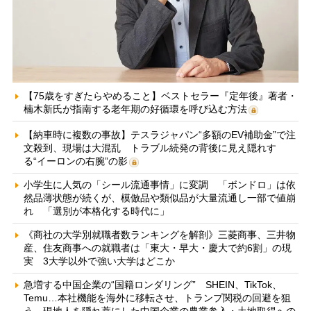
【75歳をすぎたらやめること】ベストセラー『定年後』著者・
楠木新氏が指南する老年期の好循環を呼び込む方法
【納車時に複数の事故】テスラジャパン“多額のEV補助金”で注
文殺到、現場は大混乱 トラブル続発の背後に見え隠れす
る“イーロンの右腕”の影
小学生に人気の「シール流通事情」に変調 「ボンドロ」は依
然品薄状態が続くが、模倣品や類似品が大量流通し一部で値崩
れ 「選別が本格化する時代に」
《商社の大学別就職者数ランキングを解剖》三菱商事、三井物
産、住友商事への就職者は「東大・早大・慶大で約6割」の現
実 3大学以外で強い大学はどこか
急増する中国企業の“国籍ロンダリング” SHEIN、TikTok、
Temu…本社機能を海外に移転させ、トランプ関税の回避を狙
う 現地人を隠れ蓑にした中国企業の農業参入・土地取得への