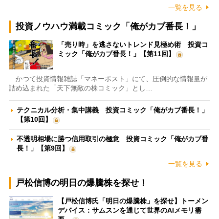
一覧を見る
投資ノウハウ満載コミック「俺がカブ番長！」
「売り時」を逃さないトレンド見極め術 投資コ
ミック「俺がカブ番長！」【第11回】
かつて投資情報雑誌「マネーポスト」にて、圧倒的な情報量が
詰め込まれた「天下無敵の株コミック」とし…
テクニカル分析・集中講義 投資コミック「俺がカブ番長！」
【第10回】
不透明相場に勝つ信用取引の極意 投資コミック「俺がカブ番
長！」【第9回】
一覧を見る
戸松信博の明日の爆騰株を探せ！
【戸松信博氏「明日の爆騰株」を探せ】トーメン
デバイス：サムスンを通じて世界のAIメモリ需