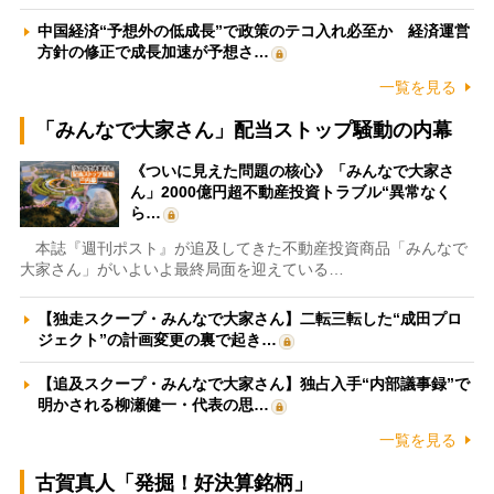
中国経済“予想外の低成長”で政策のテコ入れ必至か 経済運営
方針の修正で成長加速が予想さ…
一覧を見る
「みんなで大家さん」配当ストップ騒動の内幕
《ついに見えた問題の核心》「みんなで大家さ
ん」2000億円超不動産投資トラブル“異常なく
ら…
本誌『週刊ポスト』が追及してきた不動産投資商品「みんなで
大家さん」がいよいよ最終局面を迎えている…
【独走スクープ・みんなで大家さん】二転三転した“成田プロ
ジェクト”の計画変更の裏で起き…
【追及スクープ・みんなで大家さん】独占入手“内部議事録”で
明かされる柳瀬健一・代表の思…
一覧を見る
古賀真人「発掘！好決算銘柄」