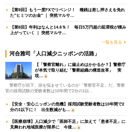
【第9回】もう一度FXでリベンジ！ 種銭は差し押さえを免れ
た”ヒミツのお金” ｜ 突然マルサ…
【第8回】年利はなんと14.6％！ 毎日5万円超の延滞税が積み
上がっていく ｜ 突然マルサ…
一覧を見る
河合雅司「人口減少ニッポンの活路」
【「警察官離れ」に歯止めはかかるか？】警察庁
が本気で取り組む「警察組織の構造改革」 実
現…
警察庁が目下、頭を悩ませているのが「警察官不足」だ。警察
官の採用試験の受験者数は10年間で2分の1以…
【安全・安心ニッポンの危機】採用試験受験者数は10年間で2
分の1以下に！ 出生数減がも…
【医療崩壊】人口減少で「医師不足」に加えて「患者不足」に
見舞われ地域医療が限界に 今後…