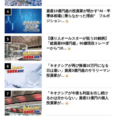
資産10億円超の投資家が明かす“AI・半
4
導体相場に乗らなかった理由” フルポ
ジション…
【億り人オールスターが狙う20銘柄】
5
「総資産69億円超」90歳現役トレーダ
ーから“10…
「キオクシアが再び株価10万円になる
6
日は遠い」資産3億円超のサラリーマン
投資家が…
「キオクシアが今後も利益を出し続け
7
るかは分からない」資産11億円の個人
投資家が…