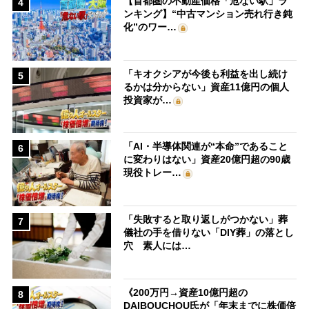
【首都圏の不動産価格「危ない駅」ラ
4
ンキング】“中古マンション売れ行き鈍
化”のワー…
「キオクシアが今後も利益を出し続け
5
るかは分からない」資産11億円の個人
投資家が…
「AI・半導体関連が“本命”であること
6
に変わりはない」資産20億円超の90歳
現役トレー…
「失敗すると取り返しがつかない」葬
7
儀社の手を借りない「DIY葬」の落とし
穴 素人には…
《200万円→資産10億円超の
8
DAIBOUCHOU氏が「年末までに株価倍