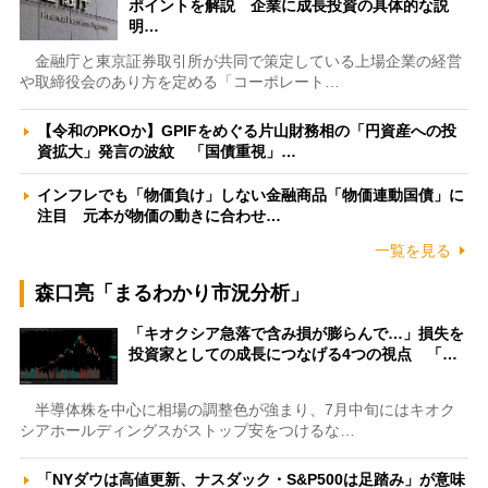
ポイントを解説 企業に成長投資の具体的な説
明…
金融庁と東京証券取引所が共同で策定している上場企業の経営
や取締役会のあり方を定める「コーポレート…
【令和のPKOか】GPIFをめぐる片山財務相の「円資産への投
資拡大」発言の波紋 「国債重視」…
インフレでも「物価負け」しない金融商品「物価連動国債」に
注目 元本が物価の動きに合わせ…
一覧を見る
森口亮「まるわかり市況分析」
「キオクシア急落で含み損が膨らんで…」損失を
投資家としての成長につなげる4つの視点 「…
半導体株を中心に相場の調整色が強まり、7月中旬にはキオク
シアホールディングスがストップ安をつけるな…
「NYダウは高値更新、ナスダック・S&P500は足踏み」が意味