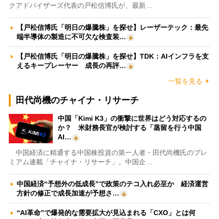
クアドバイザーズ代表の戸松信博氏が、最新…
【戸松信博氏「明日の爆騰株」を探せ】レーザーテック：最先
端半導体の製造に不可欠な検査装…
【戸松信博氏「明日の爆騰株」を探せ】TDK：AIインフラを支
えるキープレーヤー 成長の再評…
一覧を見る
田代尚機のチャイナ・リサーチ
中国「Kimi K3」の衝撃に世界はどう対応するの
か？ 米財務長官が検討する「蒸留を行う中国
AI…
中国経済に精通する中国株投資の第一人者・田代尚機氏のプレ
ミアム連載「チャイナ・リサーチ」。中国企…
中国経済“予想外の低成長”で政策のテコ入れ必至か 経済運営
方針の修正で成長加速が予想さ…
“AI革命”で爆発的な需要拡大が見込まれる「CXO」とは何