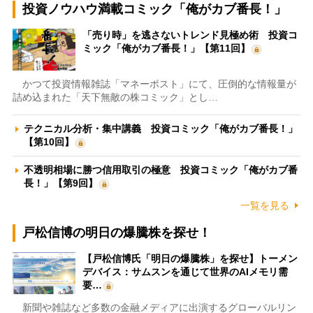
投資ノウハウ満載コミック「俺がカブ番長！」
「売り時」を逃さないトレンド見極め術 投資コ
ミック「俺がカブ番長！」【第11回】
かつて投資情報雑誌「マネーポスト」にて、圧倒的な情報量が
詰め込まれた「天下無敵の株コミック」とし…
テクニカル分析・集中講義 投資コミック「俺がカブ番長！」
【第10回】
不透明相場に勝つ信用取引の極意 投資コミック「俺がカブ番
長！」【第9回】
一覧を見る
戸松信博の明日の爆騰株を探せ！
【戸松信博氏「明日の爆騰株」を探せ】トーメン
デバイス：サムスンを通じて世界のAIメモリ需
要…
新聞や雑誌など多数の金融メディアに出演するグローバルリン