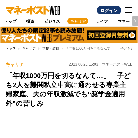
ログイン
トップ
投資
ビジネス
キャリア
ライフ
マネー
トップ
キャリア
学校・教育
「年収1000万円を切るなんて…」 子ども2
キャリア
2023.06.21 15:03
マネーポストWEB
「年収1000万円を切るなんて…」 子ど
も2人を難関私立中高に通わせる専業主
婦家庭、夫の年収激減でも“奨学金適用
外”の苦しみ
Loaded
:
100.00%
/
Unmute