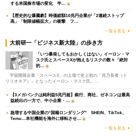
する米国株市場の変化 半…
【歴史的な爆騰劇】時価総額10兆円企業が「2連続ストップ
高」「制限値幅拡大」の衝撃 フ…
一覧を見る
大前研一「ビジネス新大陸」の歩き方
「いつ暴発してもおかしくはない」イーロン・マ
スク氏とスペースXが抱えるリスクの数々「絶対
的…
宇宙開発企業「スペースX」の上場で史上初の「兆万長者（ト
リリオネア）」となったイーロン・マスク氏。…
【3メガバンクは純利益5兆円超】銀行、商社、ゼネコンは最高
益続出の一方で、中小企業・…
急増する中国企業の“国籍ロンダリング” SHEIN、TikTok、
Temu…本社機能を海外に移転させ…
一覧を見る