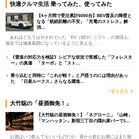
快適クルマ生活 乗ってみた、使ってみた
【4ヶ月間で受注累計6000台】BEV普及の障壁と
なる「航続距離の不安」「充電のストレス」解
消…
あれほどもてはやされていた「EV（BEV）シフト」の潮流も、
最近では減速基調になっているように見える。…
《雪道の対応力を検証》シビアな状況で実感した「フォレスタ
ー」の真価 「ターボ」と「スト…
乗り込むと同時に「これが軽？」と戸惑うのには理由があっ
た 「日産ルークス」さらなる躍進…
一覧を見る
大竹聡の「昼酒御免！」
【大竹聡の昼酒御免！】「ネグローニ」「山崎」
「マンハッタン」新宿三丁目の隠れ家バーで1…
お酒はいつ飲んでもいいものだが、昼から飲むお酒にはまた格