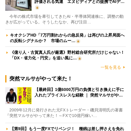
評価される気運 エヌビディアとの提携でAIデ…
今年の株式市場を牽引してきたAI・半導体関連株に、調整の動
きが広がっている。そうしたなか、再び注目…
キオクシアHD「7万円割れからの急反発」は再びの上昇局面へ
の反転シグナルか？ 市場のムー…
《億り人・古賀真人氏が厳選》野村総合研究所だけじゃない！
「DX・省力化・円安」を追い風に…
一覧を見る
突然マルサがやって来た！
【最終回】1億6000万円の負債と引き換えに手に
入れたプライスレスな経験 ｜ 突然マルサがや…
2009年12月に発行された元FXトレーダー・磯貝清明氏の著書
『突然マルサがやって来た！～FXで10億円稼い…
【第9回】もう一度FXでリベンジ！ 種銭は差し押さえを免れ