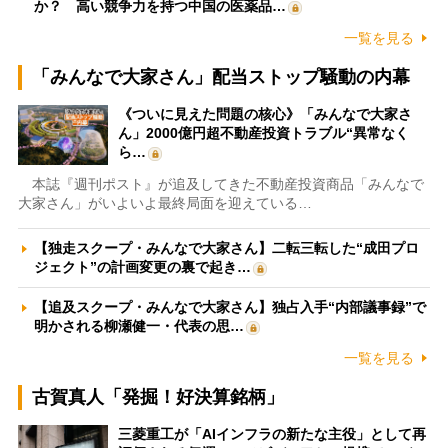
か？ 高い競争力を持つ中国の医薬品…
一覧を見る
「みんなで大家さん」配当ストップ騒動の内幕
《ついに見えた問題の核心》「みんなで大家さ
ん」2000億円超不動産投資トラブル“異常なく
ら…
本誌『週刊ポスト』が追及してきた不動産投資商品「みんなで
大家さん」がいよいよ最終局面を迎えている…
【独走スクープ・みんなで大家さん】二転三転した“成田プロ
ジェクト”の計画変更の裏で起き…
【追及スクープ・みんなで大家さん】独占入手“内部議事録”で
明かされる柳瀬健一・代表の思…
一覧を見る
古賀真人「発掘！好決算銘柄」
三菱重工が「AIインフラの新たな主役」として再