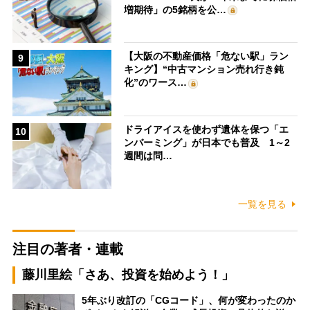
増期待」の5銘柄を公…
【大阪の不動産価格「危ない駅」ラン
9
キング】“中古マンション売れ行き鈍
化”のワース…
ドライアイスを使わず遺体を保つ「エ
10
ンバーミング」が日本でも普及 1～2
週間は問…
一覧を見る
注目の著者・連載
藤川里絵「さあ、投資を始めよう！」
5年ぶり改訂の「CGコード」、何が変わったのか