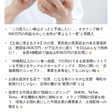
「この恐ろしい株はさっさと手放したい…」キオクシア株で
500万円の利益を出した女性が“夢よもう一度”と再購入
【土俵に埋まるカネ】大の里、豊昇龍が黒星続きの名古屋場所
は「懸賞金2826万円」が下位力士に渡り「今日はみんなで焼肉
だ！」 金星4個配給で協会は年96万円の支出増に
「30種類以上のパン食べ放題」で行列のできる新形態レストラ
ンを手掛けるサンマルクホールディングス 同社に聞いた「店
舗展開のコンセプト」、事業を多角化してもぶれない軸
お酒を提供する店で「出禁」になる客のトホホな生態 嘔吐や
粗相だけじゃない、店側が嫌がる“最悪の客”とは
急増する中国企業の“国籍ロンダリング” SHEIN、TikTok、
Temu…本社機能を海外に移転させ、トランプ関税の回避を狙
う 現地人を隠れ蓑にした中国企業の農業参入・土地取得への
懸念も