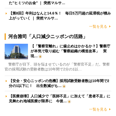
た”ヒミツのお金” ｜ 突然マルサ…
【第8回】年利はなんと14.6％！ 毎日5万円超の延滞税が積み
上がっていく ｜ 突然マルサ…
一覧を見る
河合雅司「人口減少ニッポンの活路」
【「警察官離れ」に歯止めはかかるか？】警察庁
が本気で取り組む「警察組織の構造改革」 実
現…
警察庁が目下、頭を悩ませているのが「警察官不足」だ。警察
官の採用試験の受験者数は10年間で2分の1以…
【安全・安心ニッポンの危機】採用試験受験者数は10年間で2
分の1以下に！ 出生数減がも…
【医療崩壊】人口減少で「医師不足」に加えて「患者不足」に
見舞われ地域医療が限界に 今後…
一覧を見る