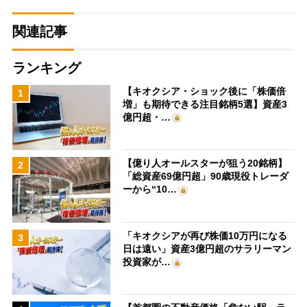
関連記事
ランキング
【キオクシア・ショック後に「株価倍
1
増」も期待できる注目銘柄5選】資産3
億円超・…
【億り人オールスターが狙う20銘柄】
2
「総資産69億円超」90歳現役トレーダ
ーから“10…
「キオクシアが再び株価10万円になる
3
日は遠い」資産3億円超のサラリーマン
投資家が…