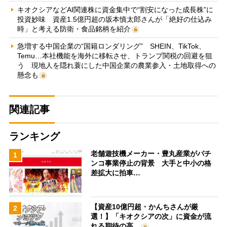
キオクシアなどAI関連株に資金集中で“割安になった成長株”に
投資妙味 資産1.5億円超の坂本慎太郎さんが「絶好の仕込み
時」と考える防衛・食品銘柄を紹介
急増する中国企業の“国籍ロンダリング” SHEIN、TikTok、
Temu…本社機能を海外に移転させ、トランプ関税の回避を狙
う 現地人を隠れ蓑にした中国企業の農業参入・土地取得への
懸念も
関連記事
ランキング
老舗遊技機メーカー・豊丸産業がパチ
1
ンコ事業停止の背景 大手と中小の格
差拡大に拍車…
【資産10億円超・かんちさんが厳
2
選！】「キオクシアの次」に資金が流
れる期待の高…