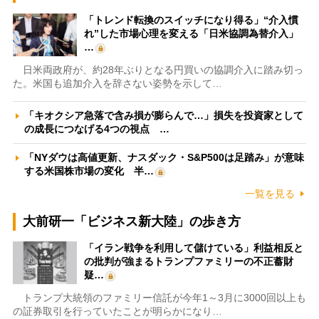
「トレンド転換のスイッチになり得る」“介入慣
れ”した市場心理を変える「日米協調為替介入」
…
日米両政府が、約28年ぶりとなる円買いの協調介入に踏み切っ
た。米国も追加介入を辞さない姿勢を示して…
「キオクシア急落で含み損が膨らんで…」損失を投資家として
の成長につなげる4つの視点 …
「NYダウは高値更新、ナスダック・S&P500は足踏み」が意味
する米国株市場の変化 半…
一覧を見る
大前研一「ビジネス新大陸」の歩き方
「イラン戦争を利用して儲けている」利益相反と
の批判が強まるトランプファミリーの不正蓄財
疑…
トランプ大統領のファミリー信託が今年1～3月に3000回以上も
の証券取引を行っていたことが明らかになり…