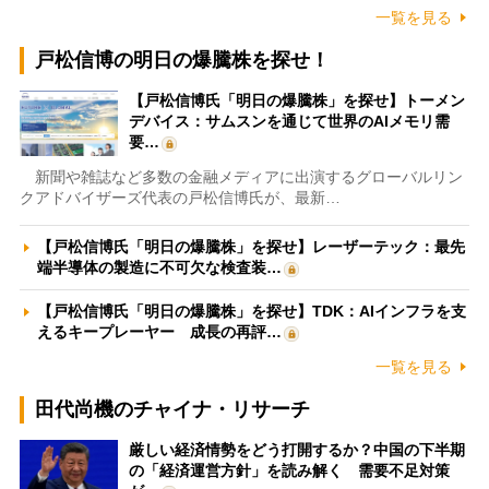
一覧を見る
戸松信博の明日の爆騰株を探せ！
【戸松信博氏「明日の爆騰株」を探せ】トーメン
デバイス：サムスンを通じて世界のAIメモリ需
要…
新聞や雑誌など多数の金融メディアに出演するグローバルリン
クアドバイザーズ代表の戸松信博氏が、最新…
【戸松信博氏「明日の爆騰株」を探せ】レーザーテック：最先
端半導体の製造に不可欠な検査装…
【戸松信博氏「明日の爆騰株」を探せ】TDK：AIインフラを支
えるキープレーヤー 成長の再評…
一覧を見る
田代尚機のチャイナ・リサーチ
厳しい経済情勢をどう打開するか？中国の下半期
の「経済運営方針」を読み解く 需要不足対策