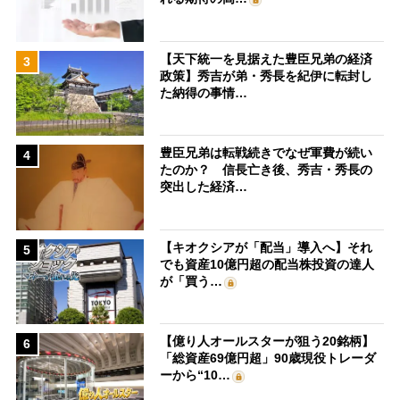
【天下統一を見据えた豊臣兄弟の経済
3
政策】秀吉が弟・秀長を紀伊に転封し
た納得の事情…
豊臣兄弟は転戦続きでなぜ軍費が続い
4
たのか？ 信長亡き後、秀吉・秀長の
突出した経済…
【キオクシアが「配当」導入へ】それ
5
でも資産10億円超の配当株投資の達人
が「買う…
【億り人オールスターが狙う20銘柄】
6
「総資産69億円超」90歳現役トレーダ
ーから“10…