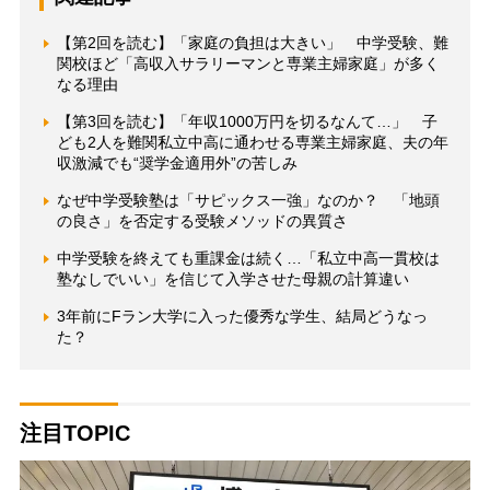
【第2回を読む】「家庭の負担は大きい」 中学受験、難
関校ほど「高収入サラリーマンと専業主婦家庭」が多く
なる理由
【第3回を読む】「年収1000万円を切るなんて…」 子
ども2人を難関私立中高に通わせる専業主婦家庭、夫の年
収激減でも“奨学金適用外”の苦しみ
なぜ中学受験塾は「サピックス一強」なのか？ 「地頭
の良さ」を否定する受験メソッドの異質さ
中学受験を終えても重課金は続く…「私立中高一貫校は
塾なしでいい」を信じて入学させた母親の計算違い
3年前にFラン大学に入った優秀な学生、結局どうなっ
た？
注目TOPIC