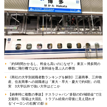
「約5時間かかるし、料金も高いのになぜ？」東京～博多間の
移動に飛行機ではなく新幹線を選ぶ人の事情
《商社の大学別就職者数ランキングを解剖》三菱商事、三井物
産、住友商事への就職者は「東大・早大・慶大で約6割」の現
実 3大学以外で強い大学はどこか
【納車時に複数の事故】テスラジャパン“多額のEV補助金”で注
文殺到、現場は大混乱 トラブル続発の背後に見え隠れす
る“イーロンの右腕”の影