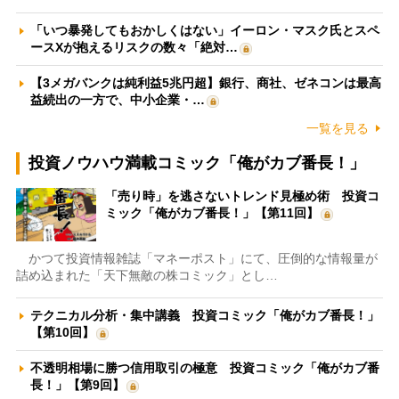
「いつ暴発してもおかしくはない」イーロン・マスク氏とスペ
ースXが抱えるリスクの数々「絶対…
【3メガバンクは純利益5兆円超】銀行、商社、ゼネコンは最高
益続出の一方で、中小企業・…
一覧を見る
投資ノウハウ満載コミック「俺がカブ番長！」
「売り時」を逃さないトレンド見極め術 投資コ
ミック「俺がカブ番長！」【第11回】
かつて投資情報雑誌「マネーポスト」にて、圧倒的な情報量が
詰め込まれた「天下無敵の株コミック」とし…
テクニカル分析・集中講義 投資コミック「俺がカブ番長！」
【第10回】
不透明相場に勝つ信用取引の極意 投資コミック「俺がカブ番
長！」【第9回】