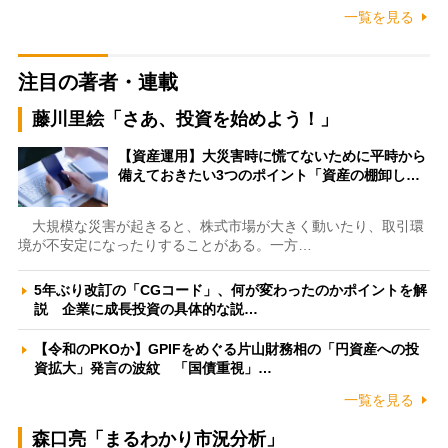
一覧を見る
注目の著者・連載
藤川里絵「さあ、投資を始めよう！」
【資産運用】大災害時に慌てないために平時から
備えておきたい3つのポイント「資産の棚卸し…
大規模な災害が起きると、株式市場が大きく動いたり、取引環
境が不安定になったりすることがある。一方…
5年ぶり改訂の「CGコード」、何が変わったのかポイントを解
説 企業に成長投資の具体的な説…
【令和のPKOか】GPIFをめぐる片山財務相の「円資産への投
資拡大」発言の波紋 「国債重視」…
一覧を見る
森口亮「まるわかり市況分析」