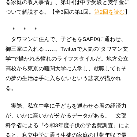
る家庭の収入事情」、第1回は中学受験と奨学金に
ついて解説する。【全3回の第1回。
第2回を読む
】
＊ ＊ ＊
タワマンに住んで、子どもをSAPIXに通わせ、
御三家に入れる……。Twitterで人気の“タワマン文
学”で描かれる憧れのライフスタイルだ。地方公立
高校から東京の難関大学に入学し、就職してもそ
の夢の生活は手に入らないという悲哀が描かれ
る。
実際、私立中学に子どもを通わせる層の経済力
が、いかに高いかが分かるデータがある。 文部
科学省による『令和3年度子供の学習費調査』によ
ると、私立中学に通う生徒の家庭の世帯年収で最