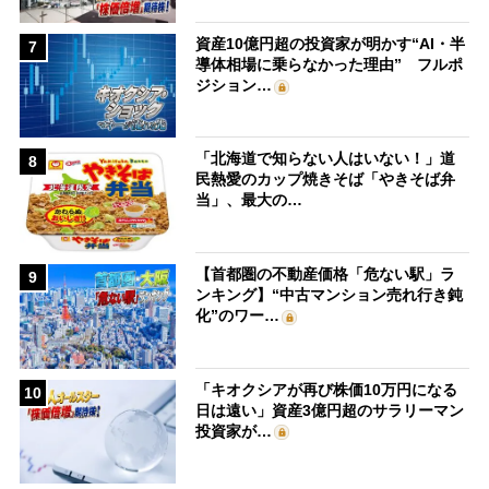
資産10億円超の投資家が明かす“AI・半
7
導体相場に乗らなかった理由” フルポ
ジション…
「北海道で知らない人はいない！」道
8
民熱愛のカップ焼きそば「やきそば弁
当」、最大の…
【首都圏の不動産価格「危ない駅」ラ
9
ンキング】“中古マンション売れ行き鈍
化”のワー…
「キオクシアが再び株価10万円になる
10
日は遠い」資産3億円超のサラリーマン
投資家が…