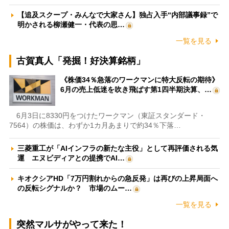
【追及スクープ・みんなで大家さん】独占入手“内部議事録”で
明かされる柳瀬健一・代表の思…
一覧を見る
古賀真人「発掘！好決算銘柄」
《株価34％急落のワークマンに特大反転の期待》
6月の売上低迷を吹き飛ばす第1四半期決算、…
6月3日に8330円をつけたワークマン（東証スタンダード・
7564）の株価は、わずか1カ月あまりで約34％下落…
三菱重工が「AIインフラの新たな主役」として再評価される気
運 エヌビディアとの提携でAI…
キオクシアHD「7万円割れからの急反発」は再びの上昇局面へ
の反転シグナルか？ 市場のムー…
一覧を見る
突然マルサがやって来た！