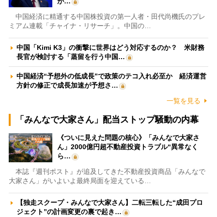
が…
中国経済に精通する中国株投資の第一人者・田代尚機氏のプレ
ミアム連載「チャイナ・リサーチ」。中国の…
中国「Kimi K3」の衝撃に世界はどう対応するのか？ 米財務
長官が検討する「蒸留を行う中国…
中国経済“予想外の低成長”で政策のテコ入れ必至か 経済運営
方針の修正で成長加速が予想さ…
一覧を見る
「みんなで大家さん」配当ストップ騒動の内幕
《ついに見えた問題の核心》「みんなで大家さ
ん」2000億円超不動産投資トラブル“異常なく
ら…
本誌『週刊ポスト』が追及してきた不動産投資商品「みんなで
大家さん」がいよいよ最終局面を迎えている…
【独走スクープ・みんなで大家さん】二転三転した“成田プロ
ジェクト”の計画変更の裏で起き…