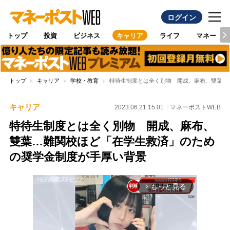
ログイン
トップ
投資
ビジネス
キャリア
ライフ
マネー
トップ
キャリア
学校・教育
特待生制度とは全く別物 開成、麻布、雙葉…
キャリア
2023.06.21 15:01
マネーポストWEB
特待生制度とは全く別物 開成、麻布、
雙葉…難関校ほど「在学生救済」のため
の奨学金制度が手厚い背景
もっと見る
arrow_forward_ios