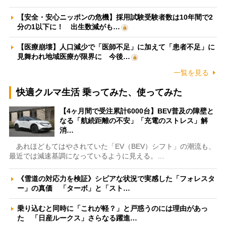
【安全・安心ニッポンの危機】採用試験受験者数は10年間で2
分の1以下に！ 出生数減がも…
【医療崩壊】人口減少で「医師不足」に加えて「患者不足」に
見舞われ地域医療が限界に 今後…
一覧を見る
快適クルマ生活 乗ってみた、使ってみた
【4ヶ月間で受注累計6000台】BEV普及の障壁と
なる「航続距離の不安」「充電のストレス」解
消…
あれほどもてはやされていた「EV（BEV）シフト」の潮流も、
最近では減速基調になっているように見える。…
《雪道の対応力を検証》シビアな状況で実感した「フォレスタ
ー」の真価 「ターボ」と「スト…
乗り込むと同時に「これが軽？」と戸惑うのには理由があっ
た 「日産ルークス」さらなる躍進…