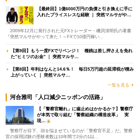
【最終回】1億6000万円の負債と引き換えに手に
入れたプライスレスな経験 ｜ 突然マルサがや…
2009年12月に発行された元FXトレーダー・磯貝清明氏の著書
『突然マルサがやって来た！～FXで10億円稼い…
【第9回】もう一度FXでリベンジ！ 種銭は差し押さえを免れ
た”ヒミツのお金” ｜ 突然マルサ…
【第8回】年利はなんと14.6％！ 毎日5万円超の延滞税が積み
上がっていく ｜ 突然マルサ…
一覧を見る
河合雅司「人口減少ニッポンの活路」
【「警察官離れ」に歯止めはかかるか？】警察庁
が本気で取り組む「警察組織の構造改革」 実
現…
警察庁が目下、頭を悩ませているのが「警察官不足」だ。警察
官の採用試験の受験者数は10年間で2分の1以…