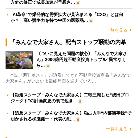
方針の修正で成長加速が予想さ…
“AI革命”で爆発的な需要拡大が見込まれる「CXO」とは何
か？ 高い競争力を持つ中国の医薬品…
一覧を見る
「みんなで大家さん」配当ストップ騒動の内幕
《ついに見えた問題の核心》「みんなで大家さ
ん」2000億円超不動産投資トラブル“異常なく
ら…
本誌『週刊ポスト』が追及してきた不動産投資商品「みんなで
大家さん」がいよいよ最終局面を迎えている…
【独走スクープ・みんなで大家さん】二転三転した“成田プロ
ジェクト”の計画変更の裏で起き…
【追及スクープ・みんなで大家さん】独占入手“内部議事録”で
明かされる柳瀬健一・代表の思…
一覧を見る