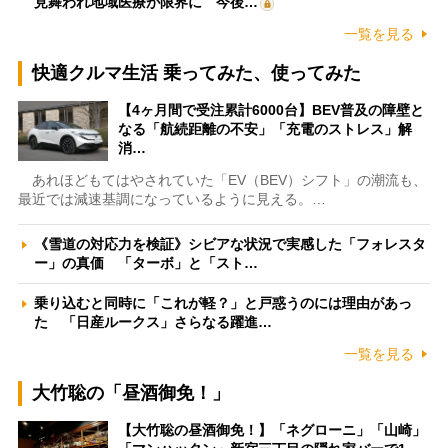
見舞われ地域医療が限界に 今後…
一覧を見る
快適クルマ生活 乗ってみた、使ってみた
【4ヶ月間で受注累計6000台】BEV普及の障壁と
なる「航続距離の不安」「充電のストレス」解
消…
あれほどもてはやされていた「EV（BEV）シフト」の潮流も、
最近では減速基調になっているように見える。…
《雪道の対応力を検証》シビアな状況で実感した「フォレスタ
ー」の真価 「ターボ」と「スト…
乗り込むと同時に「これが軽？」と戸惑うのには理由があっ
た 「日産ルークス」さらなる躍進…
一覧を見る
大竹聡の「昼酒御免！」
【大竹聡の昼酒御免！】「ネグローニ」「山崎」