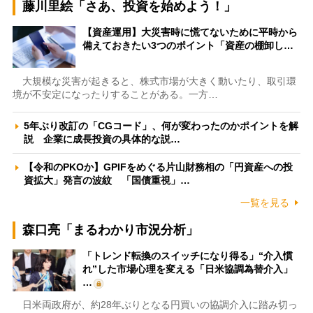
藤川里絵「さあ、投資を始めよう！」
【資産運用】大災害時に慌てないために平時から
備えておきたい3つのポイント「資産の棚卸し…
大規模な災害が起きると、株式市場が大きく動いたり、取引環
境が不安定になったりすることがある。一方…
5年ぶり改訂の「CGコード」、何が変わったのかポイントを解
説 企業に成長投資の具体的な説…
【令和のPKOか】GPIFをめぐる片山財務相の「円資産への投
資拡大」発言の波紋 「国債重視」…
一覧を見る
森口亮「まるわかり市況分析」
「トレンド転換のスイッチになり得る」“介入慣
れ”した市場心理を変える「日米協調為替介入」
…
日米両政府が、約28年ぶりとなる円買いの協調介入に踏み切っ