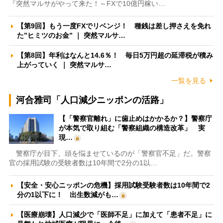
『突然マルサがやって来た！～FXで10億円稼い…
【第9回】もう一度FXでリベンジ！ 種銭は差し押さえを免れ
た”ヒミツのお金” ｜ 突然マルサ…
【第8回】年利はなんと14.6％！ 毎日5万円超の延滞税が積み
上がっていく ｜ 突然マルサ…
一覧を見る
河合雅司「人口減少ニッポンの活路」
【「警察官離れ」に歯止めはかかるか？】警察庁
が本気で取り組む「警察組織の構造改革」 実
現…
警察庁が目下、頭を悩ませているのが「警察官不足」だ。警察
官の採用試験の受験者数は10年間で2分の1以…
【安全・安心ニッポンの危機】採用試験受験者数は10年間で2
分の1以下に！ 出生数減がも…
【医療崩壊】人口減少で「医師不足」に加えて「患者不足」に