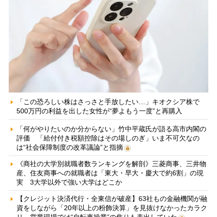
「この恐ろしい株はさっさと手放したい…」キオクシア株で
500万円の利益を出した女性が“夢よもう一度”と再購入
「何がやりたいのか分からない」竹中平蔵氏が語る高市内閣の
評価 「給付付き税額控除はその場しのぎ」いま不可欠なの
は“社会保障制度の改革議論”と指摘
《商社の大学別就職者数ランキングを解剖》三菱商事、三井物
産、住友商事への就職者は「東大・早大・慶大で約6割」の現
実 3大学以外で強い大学はどこか
【クレジット決済代行・全東信が破産】63社もの金融機関が融
資をしながら「20年以上の粉飾決算」を見抜けなかったカラク
リ 営業現場では“自転車操業”の焦りも表出していた