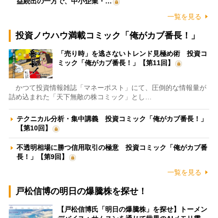
益続出の一方で、中小企業・…
一覧を見る
投資ノウハウ満載コミック「俺がカブ番長！」
「売り時」を逃さないトレンド見極め術 投資コ
ミック「俺がカブ番長！」【第11回】
かつて投資情報雑誌「マネーポスト」にて、圧倒的な情報量が
詰め込まれた「天下無敵の株コミック」とし…
テクニカル分析・集中講義 投資コミック「俺がカブ番長！」
【第10回】
不透明相場に勝つ信用取引の極意 投資コミック「俺がカブ番
長！」【第9回】
一覧を見る
戸松信博の明日の爆騰株を探せ！
【戸松信博氏「明日の爆騰株」を探せ】トーメン