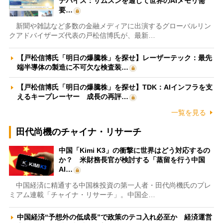
デバイス：サムスンを通じて世界のAIメモリ需
要…
新聞や雑誌など多数の金融メディアに出演するグローバルリン
クアドバイザーズ代表の戸松信博氏が、最新…
【戸松信博氏「明日の爆騰株」を探せ】レーザーテック：最先
端半導体の製造に不可欠な検査装…
【戸松信博氏「明日の爆騰株」を探せ】TDK：AIインフラを支
えるキープレーヤー 成長の再評…
一覧を見る
田代尚機のチャイナ・リサーチ
中国「Kimi K3」の衝撃に世界はどう対応するの
か？ 米財務長官が検討する「蒸留を行う中国
AI…
中国経済に精通する中国株投資の第一人者・田代尚機氏のプレ
ミアム連載「チャイナ・リサーチ」。中国企…
中国経済“予想外の低成長”で政策のテコ入れ必至か 経済運営