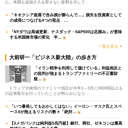
た。米国も追加介入を辞さない姿勢を示して…
「キオクシア急落で含み損が膨らんで…」損失を投資家として
の成長につなげる4つの視点 …
「NYダウは高値更新、ナスダック・S&P500は足踏み」が意味
する米国株市場の変化 半…
一覧を見る
大前研一「ビジネス新大陸」の歩き方
「イラン戦争を利用して儲けている」利益相反と
の批判が強まるトランプファミリーの不正蓄財
疑…
トランプ大統領のファミリー信託が今年1～3月に3000回以上も
の証券取引を行っていたことが明らかになり…
「いつ暴発してもおかしくはない」イーロン・マスク氏とスペ
ースXが抱えるリスクの数々「絶対…
【3メガバンクは純利益5兆円超】銀行、商社、ゼネコンは最高