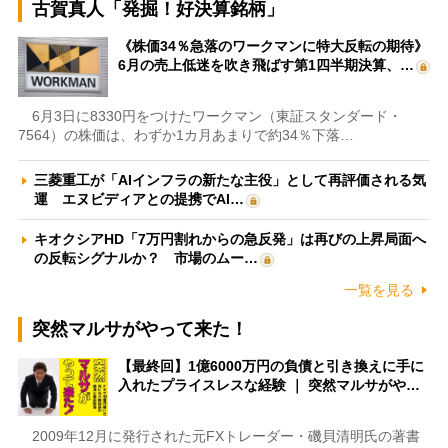
古賀真人「発掘！好決算銘柄」
《株価34％急落のワークマンに特大反転の期待》
6月の売上低迷を吹き飛ばす第1四半期決算、…
6月3日に8330円をつけたワークマン（東証スタンダード・
7564）の株価は、わずか1カ月あまりで約34％下落…
三菱重工が「AIインフラの新たな主役」として再評価される気
運 エヌビディアとの提携でAI…
キオクシアHD「7万円割れからの急反発」は再びの上昇局面へ
の反転シグナルか？ 市場のムー…
一覧を見る
突然マルサがやって来た！
【最終回】1億6000万円の負債と引き換えに手に
入れたプライスレスな経験 ｜ 突然マルサがや…
2009年12月に発行された元FXトレーダー・磯貝清明氏の著書