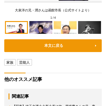
大泉洋の兄・潤さんは函館市長（公式サイトより）
（
1
/
4
本文に戻る
家族
芸能人
他のオススメ記事
関連記事