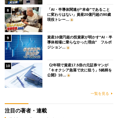
「AI・半導体関連が“本命”であること
8
に変わりはない」資産20億円超の90歳
現役トレー…
資産10億円超の投資家が明かす“AI・半
9
導体相場に乗らなかった理由” フルポ
ジション…
《2年弱で資産17.5倍の元証券マンが
10
「キオクシア急落で次に狙う」5銘柄を
公開》10…
一覧を見る
注目の著者・連載