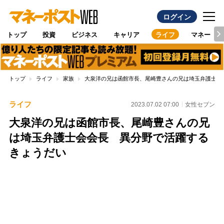
ログイン
トップ
投資
ビジネス
キャリア
ライフ
マネー
トップ
ライフ
家族
大泉洋の兄は函館市長、尾崎豊さんの兄は埼玉弁護士会
ライフ
2023.07.02 07:00
女性セブン
大泉洋の兄は函館市長、尾崎豊さんの兄
は埼玉弁護士会会長 異分野で活躍する
きょうだい
Loaded
:
100.00%
/
Unmute