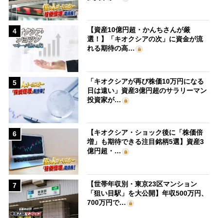
【資産10億円超・かんちさんが厳
4
選！】「キオクシアの次」に資金が流
れる期待の高…
「キオクシアが再び株価10万円になる
5
日は遠い」資産3億円超のサラリーマン
投資家が…
【キオクシア・ショック後に「株価倍
6
増」も期待できる注目銘柄5選】資産3
億円超・…
【世帯年収別・東京23区マンション
7
「狙い目駅」を大公開】年収500万円、
700万円で…