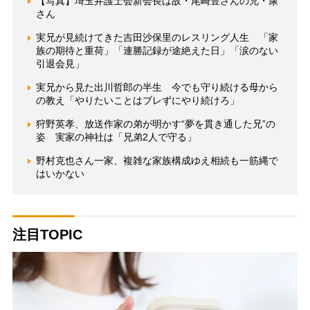
【写真】埼玉弁護士会新会長は故・尾崎豊さんの兄・康
さん
実兄が見続けてきた吉田沙保里のレスリング人生 「家
族の期待と重荷」「連勝記録が途絶えた日」「涙のない
引退会見」
実兄から見た出川哲郎の半生 今でも守り続ける母から
の教え「やりたいことはブレずにやり続けろ」
狩野英孝、放送作家の弟が明かす“夢を貫き通した兄”の
姿 実家の神社は「兄弟2人で守る」
野村克也さん一家、複雑な家族構成ゆえ相続も一筋縄で
はいかない
注目TOPIC