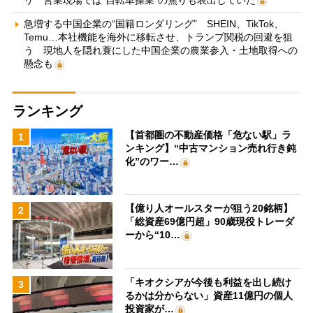
急増する中国企業の“国籍ロンダリング” SHEIN、TikTok、
Temu…本社機能を海外に移転させ、トランプ関税の回避を狙
う 現地人を隠れ蓑にした中国企業の農業参入・土地取得への
懸念も
ランキング
【首都圏の不動産価格「危ない駅」ラ
1
ンキング】“中古マンション売れ行き鈍
化”のワー…
【億り人オールスターが狙う20銘柄】
2
「総資産69億円超」90歳現役トレーダ
ーから“10…
「キオクシアが今後も利益を出し続け
3
るかは分からない」資産11億円の個人
投資家が…