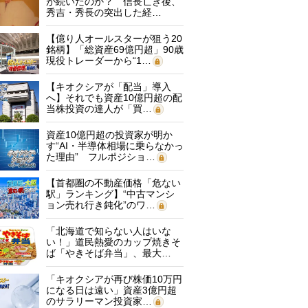
が続いたのか？ 信長亡き後、
秀吉・秀長の突出した経…
【億り人オールスターが狙う20
銘柄】「総資産69億円超」90歳
現役トレーダーから“1…
【キオクシアが「配当」導入
へ】それでも資産10億円超の配
当株投資の達人が「買…
資産10億円超の投資家が明か
す“AI・半導体相場に乗らなかっ
た理由” フルポジショ…
【首都圏の不動産価格「危ない
駅」ランキング】“中古マンシ
ョン売れ行き鈍化”のワ…
「北海道で知らない人はいな
い！」道民熱愛のカップ焼きそ
ば「やきそば弁当」、最大…
「キオクシアが再び株価10万円
になる日は遠い」資産3億円超
のサラリーマン投資家…