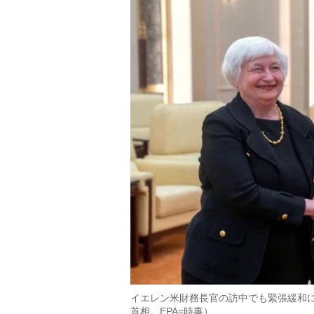
イエレン米財務長官の訪中でも緊張緩和
首相。EPA=時事）