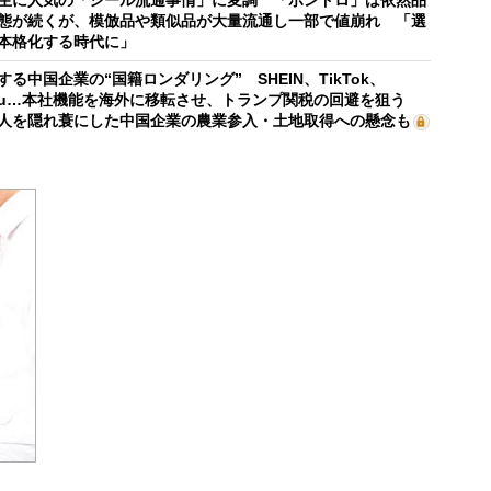
生に人気の「シール流通事情」に変調 「ボンドロ」は依然品
態が続くが、模倣品や類似品が大量流通し一部で値崩れ 「選
本格化する時代に」
する中国企業の“国籍ロンダリング” SHEIN、TikTok、
mu…本社機能を海外に移転させ、トランプ関税の回避を狙う
人を隠れ蓑にした中国企業の農業参入・土地取得への懸念も