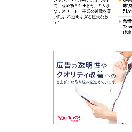
小学
で「経済効果494億円」の大き
薄状
なミスリード 事業の苦戦を覆
別が
い隠す“不透明すぎる巨大な数
急増
字”
Te
現地