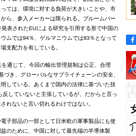
たっては、環境に対する負荷が大きいことや、市
とから、参入メーカーは限られる。ブルームバー
年発表されたEUによる研究を引用する形で中国の
ウムでは94％、ゲルマニウムでは83％となって
市場支配力を有している。
見を通じて、今回の輸出管理規制は公正、合理
基づき、グローバルなサプライチェーンの安全、
説明している。あくまで国内の法律に基づいた技
も反していないと主張しているが、だからと言っ
限されないと言い切れるわけではない。
電子部品の一部として日米欧の軍事製品にも使
利益のために、中国に対して最先端の半導体製