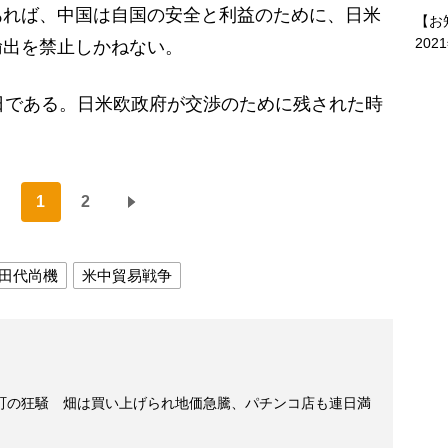
あれば、中国は自国の安全と利益のために、日米
【お
202
輸出を禁止しかねない。
日である。日米欧政府が交渉のために残された時
1
2
田代尚機
米中貿易戦争
町の狂騒 畑は買い上げられ地価急騰、パチンコ店も連日満