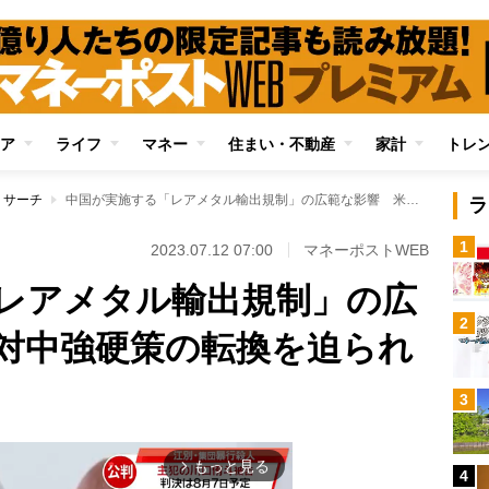
ア
ライフ
マネー
住まい・不動産
家計
トレ
リサーチ
中国が実施する「レアメタル輸出規制」の広範な影響 米国は対中強硬策の転換を迫られる
ラ
1
2023.07.12 07:00
マネーポストWEB
レアメタル輸出規制」の広
2
対中強硬策の転換を迫られ
3
もっと見る
arrow_forward_ios
4