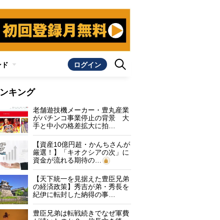
ンド
ログイン
ンキング
老舗遊技機メーカー・豊丸産業
がパチンコ事業停止の背景 大
手と中小の格差拡大に拍…
【資産10億円超・かんちさんが
厳選！】「キオクシアの次」に
資金が流れる期待の…
【天下統一を見据えた豊臣兄弟
の経済政策】秀吉が弟・秀長を
紀伊に転封した納得の事…
豊臣兄弟は転戦続きでなぜ軍費