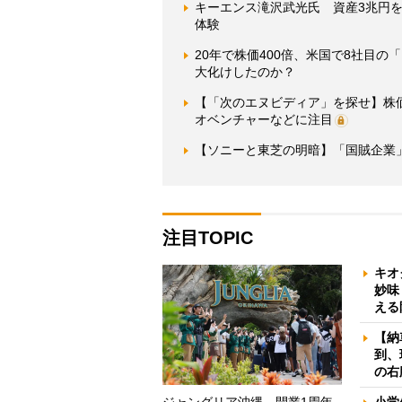
キーエンス滝沢武光氏 資産3兆円を
体験
20年で株価400倍、米国で8社目
大化けしたのか？
【「次のエヌビディア」を探せ】株価1
オベンチャーなどに注目
【ソニーと東芝の明暗】「国賊企業
注目TOPIC
キオ
妙味
える
【納
到、
の右
ジャングリア沖縄、開業1周年