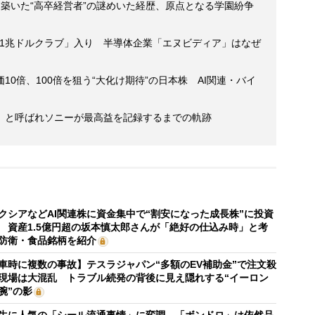
築いた“高卒経営者”の謎めいた経歴、原点となる学園紛争
の「1兆ドルクラブ」入り 半導体企業「エヌビディア」はなぜ
0倍、100倍を狙う“大化け期待”の日本株 AI関連・バイ
」と呼ばれソニーが最高益を記録するまでの軌跡
クシアなどAI関連株に資金集中で“割安になった成長株”に投資
 資産1.5億円超の坂本慎太郎さんが「絶好の仕込み時」と考
防衛・食品銘柄を紹介
車時に複数の事故】テスラジャパン“多額のEV補助金”で注文殺
現場は大混乱 トラブル続発の背後に見え隠れする“イーロン
腕”の影