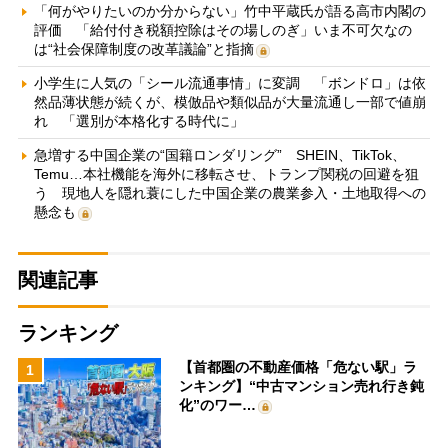
「何がやりたいのか分からない」竹中平蔵氏が語る高市内閣の
評価 「給付付き税額控除はその場しのぎ」いま不可欠なの
は“社会保障制度の改革議論”と指摘
小学生に人気の「シール流通事情」に変調 「ボンドロ」は依
然品薄状態が続くが、模倣品や類似品が大量流通し一部で値崩
れ 「選別が本格化する時代に」
急増する中国企業の“国籍ロンダリング” SHEIN、TikTok、
Temu…本社機能を海外に移転させ、トランプ関税の回避を狙
う 現地人を隠れ蓑にした中国企業の農業参入・土地取得への
懸念も
関連記事
ランキング
【首都圏の不動産価格「危ない駅」ラ
1
ンキング】“中古マンション売れ行き鈍
化”のワー…