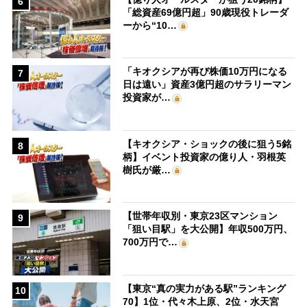
6
「総資産69億円超」90歳現役トレーダ
ーから“10…
「キオクシアが再び株価10万円になる
7
日は遠い」資産3億円超のサラリーマン
投資家が…
【キオクシア・ショックの後に狙う5銘
8
柄】イベント投資家の億り人・羽根英
樹氏が厳…
【世帯年収別・東京23区マンション
9
「狙い目駅」を大公開】年収500万円、
700万円で…
【東京“真の実力がある駅”ランキング
10
70】1位・代々木上原、2位・水天宮