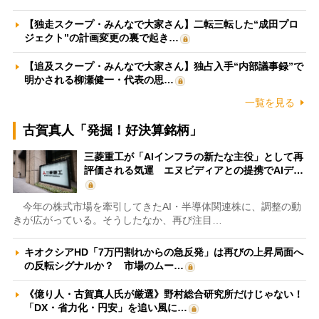
【独走スクープ・みんなで大家さん】二転三転した“成田プロ
ジェクト”の計画変更の裏で起き…
【追及スクープ・みんなで大家さん】独占入手“内部議事録”で
明かされる柳瀬健一・代表の思…
一覧を見る
古賀真人「発掘！好決算銘柄」
三菱重工が「AIインフラの新たな主役」として再
評価される気運 エヌビディアとの提携でAIデ…
今年の株式市場を牽引してきたAI・半導体関連株に、調整の動
きが広がっている。そうしたなか、再び注目…
キオクシアHD「7万円割れからの急反発」は再びの上昇局面へ
の反転シグナルか？ 市場のムー…
《億り人・古賀真人氏が厳選》野村総合研究所だけじゃない！
「DX・省力化・円安」を追い風に…