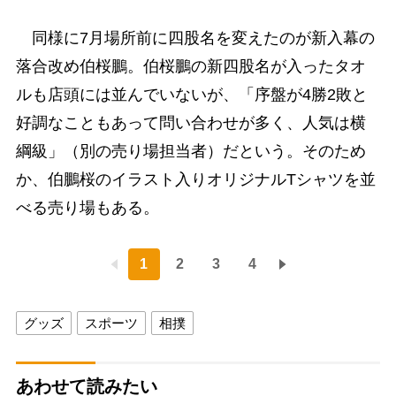
同様に7月場所前に四股名を変えたのが新入幕の
落合改め伯桜鵬。伯桜鵬の新四股名が入ったタオ
ルも店頭には並んでいないが、「序盤が4勝2敗と
好調なこともあって問い合わせが多く、人気は横
綱級」（別の売り場担当者）だという。そのため
か、伯鵬桜のイラスト入りオリジナルTシャツを並
べる売り場もある。
1
2
3
4
グッズ
スポーツ
相撲
あわせて読みたい