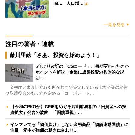
前… 人口増…
一覧を見る
注目の著者・連載
藤川里絵「さあ、投資を始めよう！」
5年ぶり改訂の「CGコード」、何が変わったのか
ポイントを解説 企業に成長投資の具体的な説
明…
金融庁と東京証券取引所が共同で策定している上場企業の経営
や取締役会のあり方を定める「コーポレート…
【令和のPKOか】GPIFをめぐる片山財務相の「円資産への投
資拡大」発言の波紋 「国債重視」…
インフレでも「物価負け」しない金融商品「物価連動国債」に
注目 元本が物価の動きに合わせ…