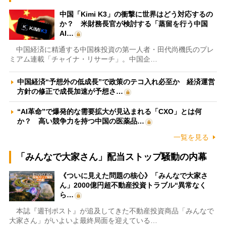
中国「Kimi K3」の衝撃に世界はどう対応するの
か？ 米財務長官が検討する「蒸留を行う中国
AI…
中国経済に精通する中国株投資の第一人者・田代尚機氏のプレ
ミアム連載「チャイナ・リサーチ」。中国企…
中国経済“予想外の低成長”で政策のテコ入れ必至か 経済運営
方針の修正で成長加速が予想さ…
“AI革命”で爆発的な需要拡大が見込まれる「CXO」とは何
か？ 高い競争力を持つ中国の医薬品…
一覧を見る
「みんなで大家さん」配当ストップ騒動の内幕
《ついに見えた問題の核心》「みんなで大家さ
ん」2000億円超不動産投資トラブル“異常なく
ら…
本誌『週刊ポスト』が追及してきた不動産投資商品「みんなで
大家さん」がいよいよ最終局面を迎えている…