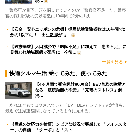
現…
警察庁が目下、頭を悩ませているのが「警察官不足」だ。警察
官の採用試験の受験者数は10年間で2分の1以…
【安全・安心ニッポンの危機】採用試験受験者数は10年間で2
分の1以下に！ 出生数減がも…
【医療崩壊】人口減少で「医師不足」に加えて「患者不足」に
見舞われ地域医療が限界に 今後…
一覧を見る
快適クルマ生活 乗ってみた、使ってみた
【4ヶ月間で受注累計6000台】BEV普及の障壁と
なる「航続距離の不安」「充電のストレス」解
消…
あれほどもてはやされていた「EV（BEV）シフト」の潮流も、
最近では減速基調になっているように見える。…
《雪道の対応力を検証》シビアな状況で実感した「フォレスタ
ー」の真価 「ターボ」と「スト…