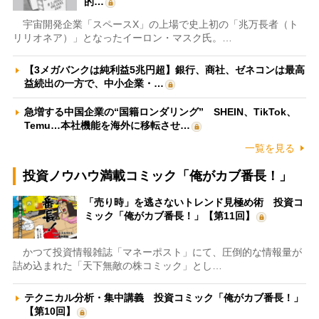
的…
宇宙開発企業「スペースX」の上場で史上初の「兆万長者（ト
リリオネア）」となったイーロン・マスク氏。…
【3メガバンクは純利益5兆円超】銀行、商社、ゼネコンは最高
益続出の一方で、中小企業・…
急増する中国企業の“国籍ロンダリング” SHEIN、TikTok、
Temu…本社機能を海外に移転させ…
一覧を見る
投資ノウハウ満載コミック「俺がカブ番長！」
「売り時」を逃さないトレンド見極め術 投資コ
ミック「俺がカブ番長！」【第11回】
かつて投資情報雑誌「マネーポスト」にて、圧倒的な情報量が
詰め込まれた「天下無敵の株コミック」とし…
テクニカル分析・集中講義 投資コミック「俺がカブ番長！」
【第10回】