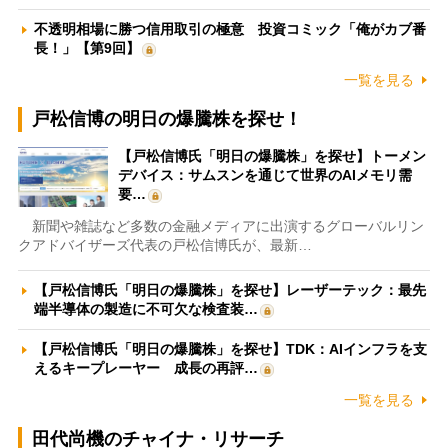
不透明相場に勝つ信用取引の極意 投資コミック「俺がカブ番
長！」【第9回】
一覧を見る
戸松信博の明日の爆騰株を探せ！
【戸松信博氏「明日の爆騰株」を探せ】トーメン
デバイス：サムスンを通じて世界のAIメモリ需
要…
新聞や雑誌など多数の金融メディアに出演するグローバルリン
クアドバイザーズ代表の戸松信博氏が、最新…
【戸松信博氏「明日の爆騰株」を探せ】レーザーテック：最先
端半導体の製造に不可欠な検査装…
【戸松信博氏「明日の爆騰株」を探せ】TDK：AIインフラを支
えるキープレーヤー 成長の再評…
一覧を見る
田代尚機のチャイナ・リサーチ