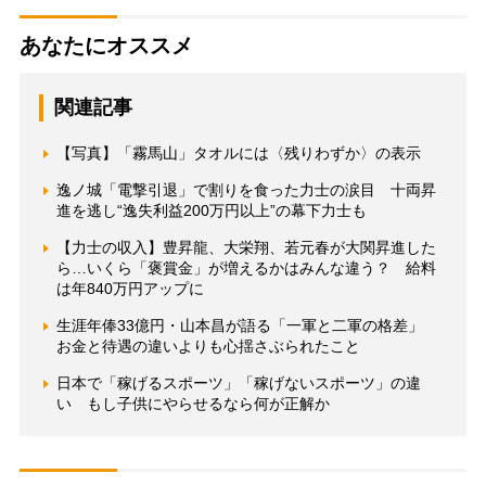
あなたにオススメ
関連記事
【写真】「霧馬山」タオルには〈残りわずか〉の表示
逸ノ城「電撃引退」で割りを食った力士の涙目 十両昇
進を逃し“逸失利益200万円以上”の幕下力士も
【力士の収入】豊昇龍、大栄翔、若元春が大関昇進した
ら…いくら「褒賞金」が増えるかはみんな違う？ 給料
は年840万円アップに
生涯年俸33億円・山本昌が語る「一軍と二軍の格差」
お金と待遇の違いよりも心揺さぶられたこと
日本で「稼げるスポーツ」「稼げないスポーツ」の違
い もし子供にやらせるなら何が正解か