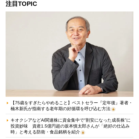
注目TOPIC
【75歳をすぎたらやめること】ベストセラー『定年後』著者・
楠木新氏が指南する老年期の好循環を呼び込む方法
キオクシアなどAI関連株に資金集中で“割安になった成長株”に
投資妙味 資産1.5億円超の坂本慎太郎さんが「絶好の仕込み
時」と考える防衛・食品銘柄を紹介