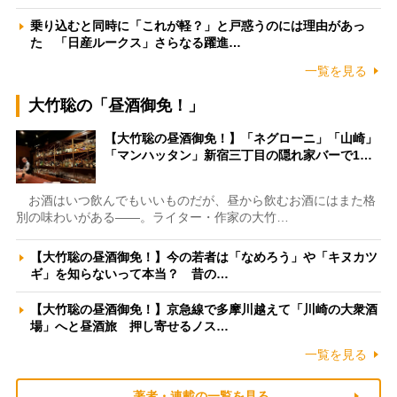
乗り込むと同時に「これが軽？」と戸惑うのには理由があっ
た 「日産ルークス」さらなる躍進…
一覧を見る
大竹聡の「昼酒御免！」
【大竹聡の昼酒御免！】「ネグローニ」「山崎」
「マンハッタン」新宿三丁目の隠れ家バーで1…
お酒はいつ飲んでもいいものだが、昼から飲むお酒にはまた格
別の味わいがある――。ライター・作家の大竹…
【大竹聡の昼酒御免！】今の若者は「なめろう」や「キヌカツ
ギ」を知らないって本当？ 昔の…
【大竹聡の昼酒御免！】京急線で多摩川越えて「川崎の大衆酒
場」へと昼酒旅 押し寄せるノス…
一覧を見る
著者・連載の一覧を見る