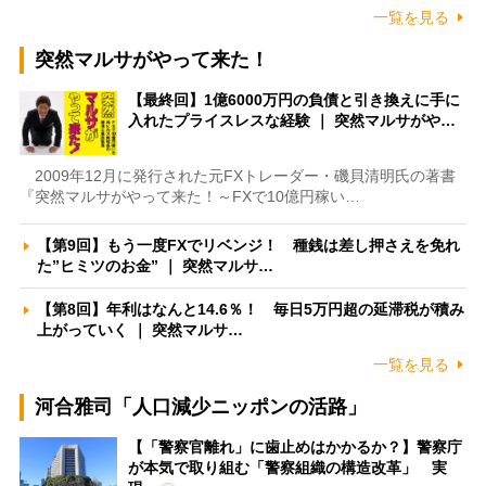
一覧を見る
突然マルサがやって来た！
【最終回】1億6000万円の負債と引き換えに手に
入れたプライスレスな経験 ｜ 突然マルサがや…
2009年12月に発行された元FXトレーダー・磯貝清明氏の著書
『突然マルサがやって来た！～FXで10億円稼い…
【第9回】もう一度FXでリベンジ！ 種銭は差し押さえを免れ
た”ヒミツのお金” ｜ 突然マルサ…
【第8回】年利はなんと14.6％！ 毎日5万円超の延滞税が積み
上がっていく ｜ 突然マルサ…
一覧を見る
河合雅司「人口減少ニッポンの活路」
【「警察官離れ」に歯止めはかかるか？】警察庁
が本気で取り組む「警察組織の構造改革」 実