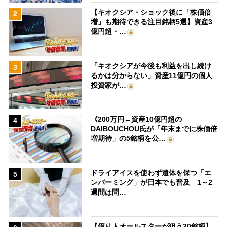
【キオクシア・ショック後に「株価倍
2
増」も期待できる注目銘柄5選】資産3
億円超・…
「キオクシアが今後も利益を出し続け
3
るかは分からない」資産11億円の個人
投資家が…
《200万円→資産10億円超の
4
DAIBOUCHOU氏が「年末までに株価倍
増期待」の5銘柄を公…
ドライアイスを使わず遺体を保つ「エ
5
ンバーミング」が日本でも普及 1～2
週間は問…
【億り人オールスターが狙う20銘柄】