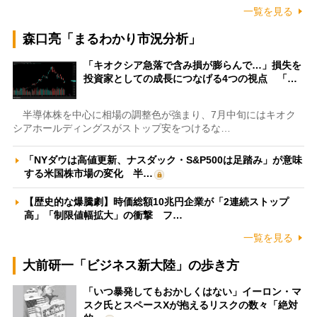
一覧を見る
森口亮「まるわかり市況分析」
「キオクシア急落で含み損が膨らんで…」損失を
投資家としての成長につなげる4つの視点 「…
半導体株を中心に相場の調整色が強まり、7月中旬にはキオク
シアホールディングスがストップ安をつけるな…
「NYダウは高値更新、ナスダック・S&P500は足踏み」が意味
する米国株市場の変化 半…
【歴史的な爆騰劇】時価総額10兆円企業が「2連続ストップ
高」「制限値幅拡大」の衝撃 フ…
一覧を見る
大前研一「ビジネス新大陸」の歩き方
「いつ暴発してもおかしくはない」イーロン・マ
スク氏とスペースXが抱えるリスクの数々「絶対