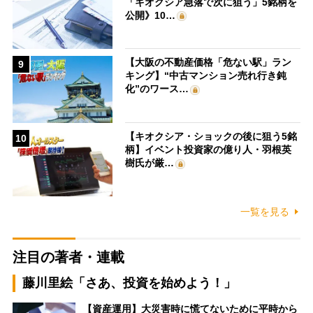
「キオクシア急落で次に狙う」5銘柄を
公開》10…
【大阪の不動産価格「危ない駅」ラン
9
キング】“中古マンション売れ行き鈍
化”のワース…
【キオクシア・ショックの後に狙う5銘
10
柄】イベント投資家の億り人・羽根英
樹氏が厳…
一覧を見る
注目の著者・連載
藤川里絵「さあ、投資を始めよう！」
【資産運用】大災害時に慌てないために平時から