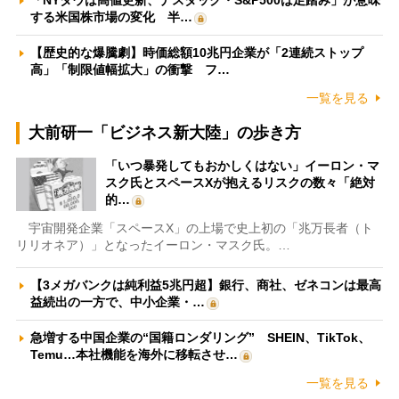
「NYダウは高値更新、ナスダック・S&P500は足踏み」が意味
する米国株市場の変化 半…
【歴史的な爆騰劇】時価総額10兆円企業が「2連続ストップ
高」「制限値幅拡大」の衝撃 フ…
一覧を見る
大前研一「ビジネス新大陸」の歩き方
「いつ暴発してもおかしくはない」イーロン・マ
スク氏とスペースXが抱えるリスクの数々「絶対
的…
宇宙開発企業「スペースX」の上場で史上初の「兆万長者（ト
リリオネア）」となったイーロン・マスク氏。…
【3メガバンクは純利益5兆円超】銀行、商社、ゼネコンは最高
益続出の一方で、中小企業・…
急増する中国企業の“国籍ロンダリング” SHEIN、TikTok、
Temu…本社機能を海外に移転させ…
一覧を見る