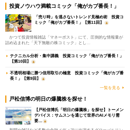
投資ノウハウ満載コミック「俺がカブ番長！」
「売り時」を逃さないトレンド見極め術 投資コ
ミック「俺がカブ番長！」【第11回】
かつて投資情報雑誌「マネーポスト」にて、圧倒的な情報量が
詰め込まれた「天下無敵の株コミック」とし…
テクニカル分析・集中講義 投資コミック「俺がカブ番長！」
【第10回】
不透明相場に勝つ信用取引の極意 投資コミック「俺がカブ番
長！」【第9回】
一覧を見る
戸松信博の明日の爆騰株を探せ！
【戸松信博氏「明日の爆騰株」を探せ】トーメン
デバイス：サムスンを通じて世界のAIメモリ需
要…