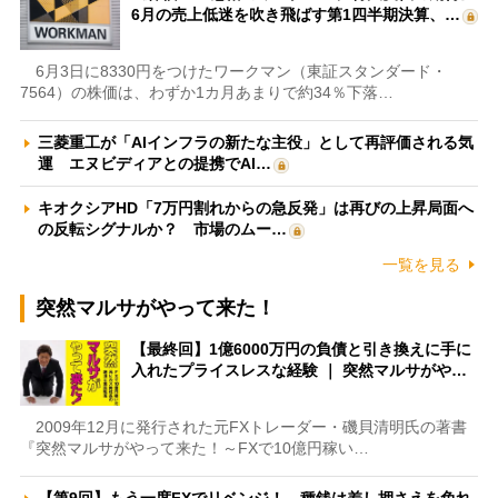
6月の売上低迷を吹き飛ばす第1四半期決算、…
6月3日に8330円をつけたワークマン（東証スタンダード・
7564）の株価は、わずか1カ月あまりで約34％下落…
三菱重工が「AIインフラの新たな主役」として再評価される気
運 エヌビディアとの提携でAI…
キオクシアHD「7万円割れからの急反発」は再びの上昇局面へ
の反転シグナルか？ 市場のムー…
一覧を見る
突然マルサがやって来た！
【最終回】1億6000万円の負債と引き換えに手に
入れたプライスレスな経験 ｜ 突然マルサがや…
2009年12月に発行された元FXトレーダー・磯貝清明氏の著書
『突然マルサがやって来た！～FXで10億円稼い…