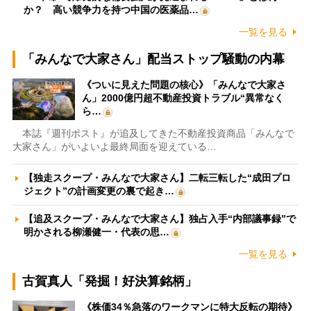
か？ 高い競争力を持つ中国の医薬品…
一覧を見る
「みんなで大家さん」配当ストップ騒動の内幕
《ついに見えた問題の核心》「みんなで大家さ
ん」2000億円超不動産投資トラブル“異常なく
ら…
本誌『週刊ポスト』が追及してきた不動産投資商品「みんなで
大家さん」がいよいよ最終局面を迎えている…
【独走スクープ・みんなで大家さん】二転三転した“成田プロ
ジェクト”の計画変更の裏で起き…
【追及スクープ・みんなで大家さん】独占入手“内部議事録”で
明かされる柳瀬健一・代表の思…
一覧を見る
古賀真人「発掘！好決算銘柄」
《株価34％急落のワークマンに特大反転の期待》