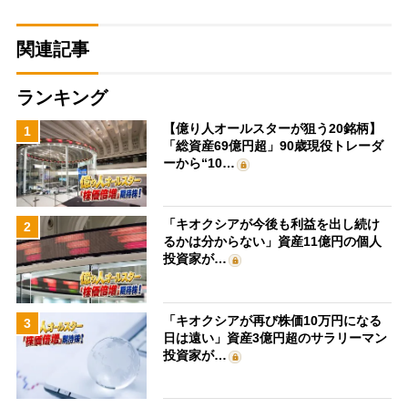
関連記事
ランキング
【億り人オールスターが狙う20銘柄】
1
「総資産69億円超」90歳現役トレーダ
ーから“10…
「キオクシアが今後も利益を出し続け
2
るかは分からない」資産11億円の個人
投資家が…
「キオクシアが再び株価10万円になる
3
日は遠い」資産3億円超のサラリーマン
投資家が…