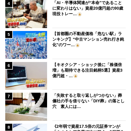
「AI・半導体関連が“本命”であること
4
に変わりはない」資産20億円超の90歳
現役トレー…
【首都圏の不動産価格「危ない駅」ラ
5
ンキング】“中古マンション売れ行き鈍
化”のワー…
【キオクシア・ショック後に「株価倍
6
増」も期待できる注目銘柄5選】資産3
億円超・…
「失敗すると取り返しがつかない」葬
7
儀社の手を借りない「DIY葬」の落とし
穴 素人には…
《2年弱で資産17.5倍の元証券マンが
8