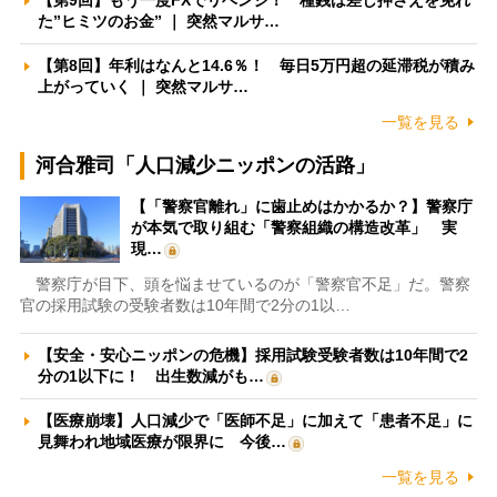
【第9回】もう一度FXでリベンジ！ 種銭は差し押さえを免れ
た”ヒミツのお金” ｜ 突然マルサ…
【第8回】年利はなんと14.6％！ 毎日5万円超の延滞税が積み
上がっていく ｜ 突然マルサ…
一覧を見る
河合雅司「人口減少ニッポンの活路」
【「警察官離れ」に歯止めはかかるか？】警察庁
が本気で取り組む「警察組織の構造改革」 実
現…
警察庁が目下、頭を悩ませているのが「警察官不足」だ。警察
官の採用試験の受験者数は10年間で2分の1以…
【安全・安心ニッポンの危機】採用試験受験者数は10年間で2
分の1以下に！ 出生数減がも…
【医療崩壊】人口減少で「医師不足」に加えて「患者不足」に
見舞われ地域医療が限界に 今後…
一覧を見る