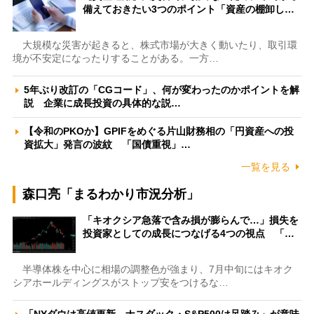
備えておきたい3つのポイント「資産の棚卸し…
大規模な災害が起きると、株式市場が大きく動いたり、取引環
境が不安定になったりすることがある。一方…
5年ぶり改訂の「CGコード」、何が変わったのかポイントを解
説 企業に成長投資の具体的な説…
【令和のPKOか】GPIFをめぐる片山財務相の「円資産への投
資拡大」発言の波紋 「国債重視」…
一覧を見る
森口亮「まるわかり市況分析」
「キオクシア急落で含み損が膨らんで…」損失を
投資家としての成長につなげる4つの視点 「…
半導体株を中心に相場の調整色が強まり、7月中旬にはキオク
シアホールディングスがストップ安をつけるな…