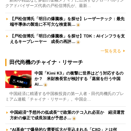
新聞や雑誌など多数の金融メディアに出演するグローバルリン
クアドバイザーズ代表の戸松信博氏が、最新…
【戸松信博氏「明日の爆騰株」を探せ】レーザーテック：最先
端半導体の製造に不可欠な検査装…
【戸松信博氏「明日の爆騰株」を探せ】TDK：AIインフラを支
えるキープレーヤー 成長の再評…
一覧を見る
田代尚機のチャイナ・リサーチ
中国「Kimi K3」の衝撃に世界はどう対応するの
か？ 米財務長官が検討する「蒸留を行う中国
AI…
中国経済に精通する中国株投資の第一人者・田代尚機氏のプレ
ミアム連載「チャイナ・リサーチ」。中国企…
中国経済“予想外の低成長”で政策のテコ入れ必至か 経済運営
方針の修正で成長加速が予想さ…
“AI革命”で爆発的な需要拡大が見込まれる「CXO」とは何