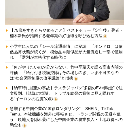
【75歳をすぎたらやめること】ベストセラー『定年後』著者・
楠木新氏が指南する老年期の好循環を呼び込む方法
小学生に人気の「シール流通事情」に変調 「ボンドロ」は依
然品薄状態が続くが、模倣品や類似品が大量流通し一部で値崩
れ 「選別が本格化する時代に」
「何がやりたいのか分からない」竹中平蔵氏が語る高市内閣の
評価 「給付付き税額控除はその場しのぎ」いま不可欠なの
は“社会保障制度の改革議論”と指摘
【納車時に複数の事故】テスラジャパン“多額のEV補助金”で注
文殺到、現場は大混乱 トラブル続発の背後に見え隠れす
る“イーロンの右腕”の影
急増する中国企業の“国籍ロンダリング” SHEIN、TikTok、
Temu…本社機能を海外に移転させ、トランプ関税の回避を狙
う 現地人を隠れ蓑にした中国企業の農業参入・土地取得への
懸念も