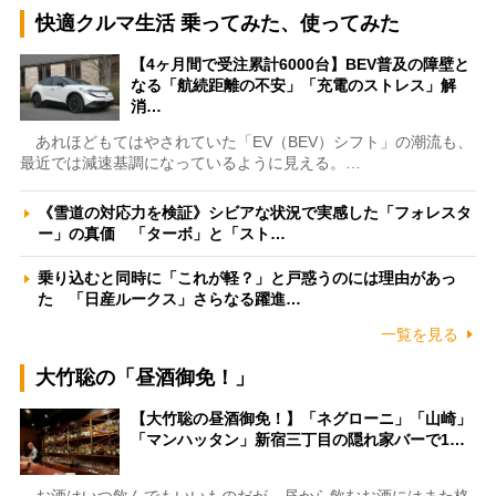
快適クルマ生活 乗ってみた、使ってみた
【4ヶ月間で受注累計6000台】BEV普及の障壁と
なる「航続距離の不安」「充電のストレス」解
消…
あれほどもてはやされていた「EV（BEV）シフト」の潮流も、
最近では減速基調になっているように見える。…
《雪道の対応力を検証》シビアな状況で実感した「フォレスタ
ー」の真価 「ターボ」と「スト…
乗り込むと同時に「これが軽？」と戸惑うのには理由があっ
た 「日産ルークス」さらなる躍進…
一覧を見る
大竹聡の「昼酒御免！」
【大竹聡の昼酒御免！】「ネグローニ」「山崎」
「マンハッタン」新宿三丁目の隠れ家バーで1…