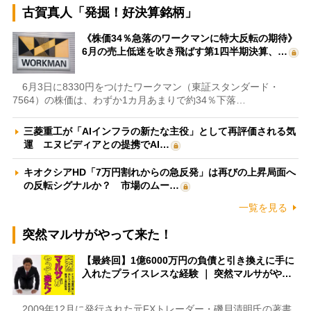
古賀真人「発掘！好決算銘柄」
《株価34％急落のワークマンに特大反転の期待》
6月の売上低迷を吹き飛ばす第1四半期決算、…
6月3日に8330円をつけたワークマン（東証スタンダード・
7564）の株価は、わずか1カ月あまりで約34％下落…
三菱重工が「AIインフラの新たな主役」として再評価される気
運 エヌビディアとの提携でAI…
キオクシアHD「7万円割れからの急反発」は再びの上昇局面へ
の反転シグナルか？ 市場のムー…
一覧を見る
突然マルサがやって来た！
【最終回】1億6000万円の負債と引き換えに手に
入れたプライスレスな経験 ｜ 突然マルサがや…
2009年12月に発行された元FXトレーダー・磯貝清明氏の著書