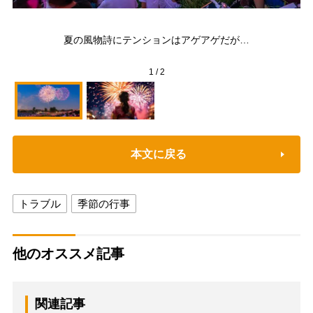
気
夏の風物詩にテンションはアゲアゲだが…
く
1
/
2
本文に戻る
トラブル
季節の行事
他のオススメ記事
関連記事