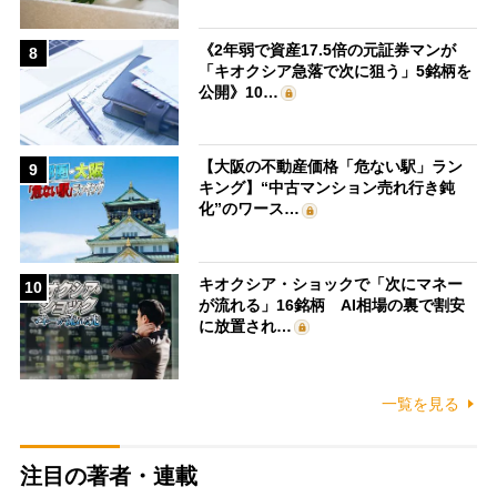
《2年弱で資産17.5倍の元証券マンが
8
「キオクシア急落で次に狙う」5銘柄を
公開》10…
【大阪の不動産価格「危ない駅」ラン
9
キング】“中古マンション売れ行き鈍
化”のワース…
キオクシア・ショックで「次にマネー
10
が流れる」16銘柄 AI相場の裏で割安
に放置され…
一覧を見る
注目の著者・連載