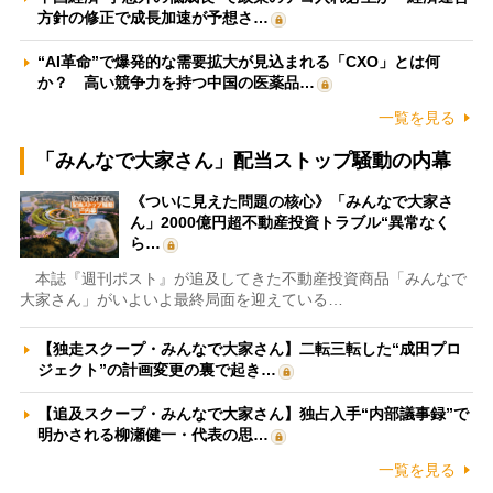
方針の修正で成長加速が予想さ…
“AI革命”で爆発的な需要拡大が見込まれる「CXO」とは何
か？ 高い競争力を持つ中国の医薬品…
一覧を見る
「みんなで大家さん」配当ストップ騒動の内幕
《ついに見えた問題の核心》「みんなで大家さ
ん」2000億円超不動産投資トラブル“異常なく
ら…
本誌『週刊ポスト』が追及してきた不動産投資商品「みんなで
大家さん」がいよいよ最終局面を迎えている…
【独走スクープ・みんなで大家さん】二転三転した“成田プロ
ジェクト”の計画変更の裏で起き…
【追及スクープ・みんなで大家さん】独占入手“内部議事録”で
明かされる柳瀬健一・代表の思…
一覧を見る