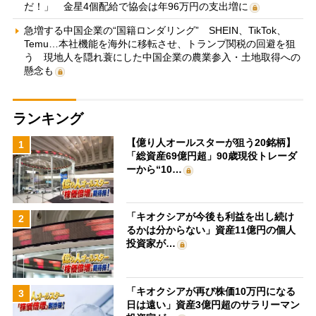
だ！」 金星4個配給で協会は年96万円の支出増に
急増する中国企業の“国籍ロンダリング” SHEIN、TikTok、
Temu…本社機能を海外に移転させ、トランプ関税の回避を狙
う 現地人を隠れ蓑にした中国企業の農業参入・土地取得への
懸念も
ランキング
【億り人オールスターが狙う20銘柄】
1
「総資産69億円超」90歳現役トレーダ
ーから“10…
「キオクシアが今後も利益を出し続け
2
るかは分からない」資産11億円の個人
投資家が…
「キオクシアが再び株価10万円になる
3
日は遠い」資産3億円超のサラリーマン