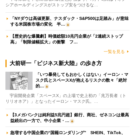
シアホールディングスがストップ安をつけるな…
「NYダウは高値更新、ナスダック・S&P500は足踏み」が意味
する米国株市場の変化 半…
【歴史的な爆騰劇】時価総額10兆円企業が「2連続ストップ
高」「制限値幅拡大」の衝撃 フ…
一覧を見る
大前研一「ビジネス新大陸」の歩き方
「いつ暴発してもおかしくはない」イーロン・マ
スク氏とスペースXが抱えるリスクの数々「絶対
的…
宇宙開発企業「スペースX」の上場で史上初の「兆万長者（ト
リリオネア）」となったイーロン・マスク氏。…
【3メガバンクは純利益5兆円超】銀行、商社、ゼネコンは最高
益続出の一方で、中小企業・…
急増する中国企業の“国籍ロンダリング” SHEIN、TikTok、