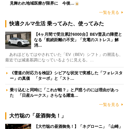
見舞われ地域医療が限界に 今後…
一覧を見る
快適クルマ生活 乗ってみた、使ってみた
【4ヶ月間で受注累計6000台】BEV普及の障壁と
なる「航続距離の不安」「充電のストレス」解
消…
あれほどもてはやされていた「EV（BEV）シフト」の潮流も、
最近では減速基調になっているように見える。…
《雪道の対応力を検証》シビアな状況で実感した「フォレスタ
ー」の真価 「ターボ」と「スト…
乗り込むと同時に「これが軽？」と戸惑うのには理由があっ
た 「日産ルークス」さらなる躍進…
一覧を見る
大竹聡の「昼酒御免！」
【大竹聡の昼酒御免！】「ネグローニ」「山崎」