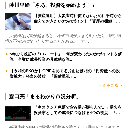
藤川里絵「さあ、投資を始めよう！」
【資産運用】大災害時に慌てないために平時から
備えておきたい3つのポイント「資産の棚卸し…
大規模な災害が起きると、株式市場が大きく動いたり、取引環
境が不安定になったりすることがある。一方…
5年ぶり改訂の「CGコード」、何が変わったのかポイントを解
説 企業に成長投資の具体的な説…
【令和のPKOか】GPIFをめぐる片山財務相の「円資産への投
資拡大」発言の波紋 「国債重視」…
一覧を見る
森口亮「まるわかり市況分析」
「キオクシア急落で含み損が膨らんで…」損失を
投資家としての成長につなげる4つの視点 「…
半導体株を中心に相場の調整色が強まり、7月中旬にはキオク