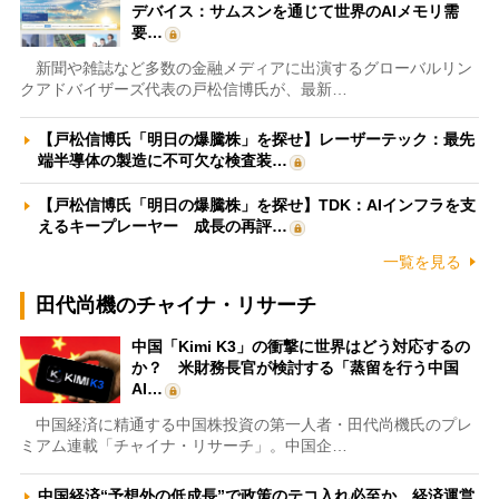
デバイス：サムスンを通じて世界のAIメモリ需
要…
新聞や雑誌など多数の金融メディアに出演するグローバルリン
クアドバイザーズ代表の戸松信博氏が、最新…
【戸松信博氏「明日の爆騰株」を探せ】レーザーテック：最先
端半導体の製造に不可欠な検査装…
【戸松信博氏「明日の爆騰株」を探せ】TDK：AIインフラを支
えるキープレーヤー 成長の再評…
一覧を見る
田代尚機のチャイナ・リサーチ
中国「Kimi K3」の衝撃に世界はどう対応するの
か？ 米財務長官が検討する「蒸留を行う中国
AI…
中国経済に精通する中国株投資の第一人者・田代尚機氏のプレ
ミアム連載「チャイナ・リサーチ」。中国企…
中国経済“予想外の低成長”で政策のテコ入れ必至か 経済運営