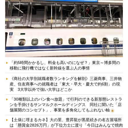
「約5時間かかるし、料金も高いのになぜ？」東京～博多間の
移動に飛行機ではなく新幹線を選ぶ人の事情
《商社の大学別就職者数ランキングを解剖》三菱商事、三井物
産、住友商事への就職者は「東大・早大・慶大で約6割」の現
実 3大学以外で強い大学はどこか
「30種類以上のパン食べ放題」で行列のできる新形態レストラ
ンを手掛けるサンマルクホールディングス 同社に聞いた「店
舗展開のコンセプト」、事業を多角化してもぶれない軸
【土俵に埋まるカネ】大の里、豊昇龍が黒星続きの名古屋場所
は「懸賞金2826万円」が下位力士に渡り「今日はみんなで焼肉