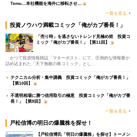
Temu…本社機能を海外に移転させ…
一覧を見る
投資ノウハウ満載コミック「俺がカブ番長！」
「売り時」を逃さないトレンド見極め術 投資コ
ミック「俺がカブ番長！」【第11回】
かつて投資情報雑誌「マネーポスト」にて、圧倒的な情報量が
詰め込まれた「天下無敵の株コミック」とし…
テクニカル分析・集中講義 投資コミック「俺がカブ番長！」
【第10回】
不透明相場に勝つ信用取引の極意 投資コミック「俺がカブ番
長！」【第9回】
一覧を見る
戸松信博の明日の爆騰株を探せ！
【戸松信博氏「明日の爆騰株」を探せ】トーメン