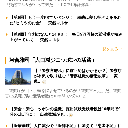
『突然マルサがやって来た！～FXで10億円稼い…
【第9回】もう一度FXでリベンジ！ 種銭は差し押さえを免れ
た”ヒミツのお金” ｜ 突然マルサ…
【第8回】年利はなんと14.6％！ 毎日5万円超の延滞税が積み
上がっていく ｜ 突然マルサ…
一覧を見る
河合雅司「人口減少ニッポンの活路」
【「警察官離れ」に歯止めはかかるか？】警察庁
が本気で取り組む「警察組織の構造改革」 実
現…
警察庁が目下、頭を悩ませているのが「警察官不足」だ。警察
官の採用試験の受験者数は10年間で2分の1以…
【安全・安心ニッポンの危機】採用試験受験者数は10年間で2
分の1以下に！ 出生数減がも…
【医療崩壊】人口減少で「医師不足」に加えて「患者不足」に