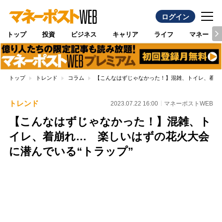
ログイン
トップ
投資
ビジネス
キャリア
ライフ
マネー
トップ
トレンド
コラム
【こんなはずじゃなかった！】混雑、トイレ、着崩れ
トレンド
2023.07.22 16:00
マネーポストWEB
【こんなはずじゃなかった！】混雑、ト
イレ、着崩れ… 楽しいはずの花火大会
に潜んでいる“トラップ”
Loaded
:
100.00%
/
Unmute