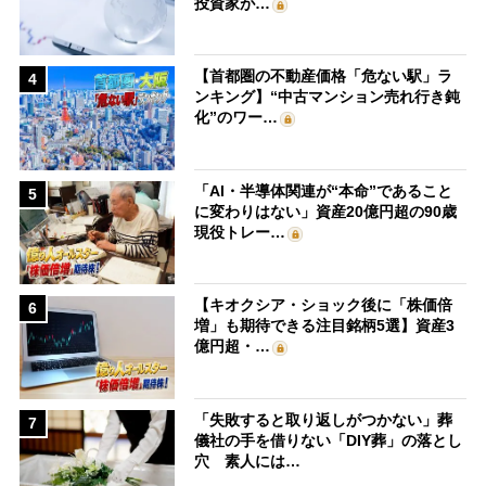
投資家が…
【首都圏の不動産価格「危ない駅」ラ
4
ンキング】“中古マンション売れ行き鈍
化”のワー…
「AI・半導体関連が“本命”であること
5
に変わりはない」資産20億円超の90歳
現役トレー…
【キオクシア・ショック後に「株価倍
6
増」も期待できる注目銘柄5選】資産3
億円超・…
「失敗すると取り返しがつかない」葬
7
儀社の手を借りない「DIY葬」の落とし
穴 素人には…