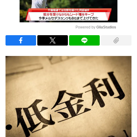
Powered by 
GliaStudios
Mute