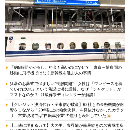
「約5時間かかるし、料金も高いのになぜ？」東京～博多間の
移動に飛行機ではなく新幹線を選ぶ人の事情
猛暑のお葬式で悩ましい“喪服問題” 女性は「ワンピースを着
ていけばOK」という俗説に潜む誤解、なぜ「ジャケット」が
マストなのか？《1級葬祭ディレクターが解説》
【クレジット決済代行・全東信が破産】63社もの金融機関が融
資をしながら「20年以上の粉飾決算」を見抜けなかったカラク
リ 営業現場では“自転車操業”の焦りも表出していた
【土俵に埋まるカネ】大の里、豊昇龍が黒星続きの名古屋場所