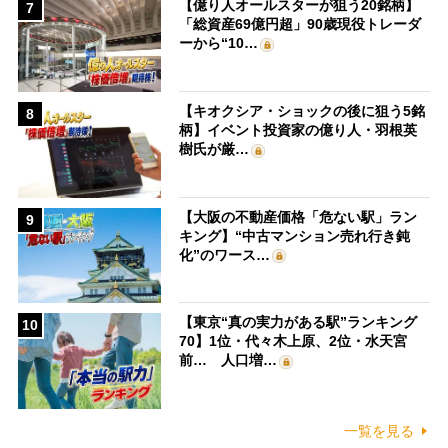
【億り人オールスターが狙う20銘柄】
7
「総資産69億円超」90歳現役トレーダ
ーから“10…
【キオクシア・ショックの後に狙う5銘
8
柄】イベント投資家の億り人・羽根英
樹氏が厳…
【大阪の不動産価格「危ない駅」ラン
9
キング】“中古マンション売れ行き鈍
化”のワース…
【東京“真の実力がある駅”ランキング
10
70】1位・代々木上原、2位・水天宮
前… 人口増…
一覧を見る