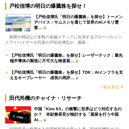
戸松信博の明日の爆騰株を探せ！
【戸松信博氏「明日の爆騰株」を探せ】トーメン
デバイス：サムスンを通じて世界のAIメモリ需
要…
新聞や雑誌など多数の金融メディアに出演するグローバルリン
クアドバイザーズ代表の戸松信博氏が、最新…
【戸松信博氏「明日の爆騰株」を探せ】レーザーテック：最先
端半導体の製造に不可欠な検査装…
【戸松信博氏「明日の爆騰株」を探せ】TDK：AIインフラを支
えるキープレーヤー 成長の再評…
一覧を見る
田代尚機のチャイナ・リサーチ
中国「Kimi K3」の衝撃に世界はどう対応するの
か？ 米財務長官が検討する「蒸留を行う中国
AI…
中国経済に精通する中国株投資の第一人者・田代尚機氏のプレ