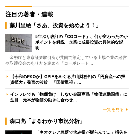
注目の著者・連載
藤川里絵「さあ、投資を始めよう！」
5年ぶり改訂の「CGコード」、何が変わったのか
ポイントを解説 企業に成長投資の具体的な説
明…
金融庁と東京証券取引所が共同で策定している上場企業の経営
や取締役会のあり方を定める「コーポレート…
【令和のPKOか】GPIFをめぐる片山財務相の「円資産への投
資拡大」発言の波紋 「国債重視」…
インフレでも「物価負け」しない金融商品「物価連動国債」に
注目 元本が物価の動きに合わせ…
一覧を見る
森口亮「まるわかり市況分析」
「キオクシア急落で含み損が膨らんで…」損失を