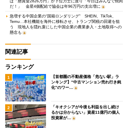
は「懸賞金2826万円」が下位力士に渡り「今日はみんなで焼肉
だ！」 金星4個配給で協会は年96万円の支出増に
急増する中国企業の“国籍ロンダリング” SHEIN、TikTok、
Temu…本社機能を海外に移転させ、トランプ関税の回避を狙
う 現地人を隠れ蓑にした中国企業の農業参入・土地取得への
懸念も
関連記事
ランキング
【首都圏の不動産価格「危ない駅」ラ
1
ンキング】“中古マンション売れ行き鈍
化”のワー…
「キオクシアが今後も利益を出し続け
2
るかは分からない」資産11億円の個人
投資家が…