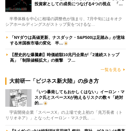
投資家としての成長につなげる4つの視点 「…
半導体株を中心に相場の調整色が強まり、7月中旬にはキオク
シアホールディングスがストップ安をつけるな…
「NYダウは高値更新、ナスダック・S&P500は足踏み」が意味
する米国株市場の変化 半…
【歴史的な爆騰劇】時価総額10兆円企業が「2連続ストップ
高」「制限値幅拡大」の衝撃 フ…
一覧を見る
大前研一「ビジネス新大陸」の歩き方
「いつ暴発してもおかしくはない」イーロン・マ
スク氏とスペースXが抱えるリスクの数々「絶対
的…
宇宙開発企業「スペースX」の上場で史上初の「兆万長者（ト
リリオネア）」となったイーロン・マスク氏。…
【3メガバンクは純利益5兆円超】銀行、商社、ゼネコンは最高