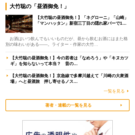
大竹聡の「昼酒御免！」
【大竹聡の昼酒御免！】「ネグローニ」「山崎」
「マンハッタン」新宿三丁目の隠れ家バーで1…
お酒はいつ飲んでもいいものだが、昼から飲むお酒にはまた格
別の味わいがある――。ライター・作家の大竹…
【大竹聡の昼酒御免！】今の若者は「なめろう」や「キヌカツ
ギ」を知らないって本当？ 昔の…
【大竹聡の昼酒御免！】京急線で多摩川越えて「川崎の大衆酒
場」へと昼酒旅 押し寄せるノス…
一覧を見る
著者・連載の一覧を見る