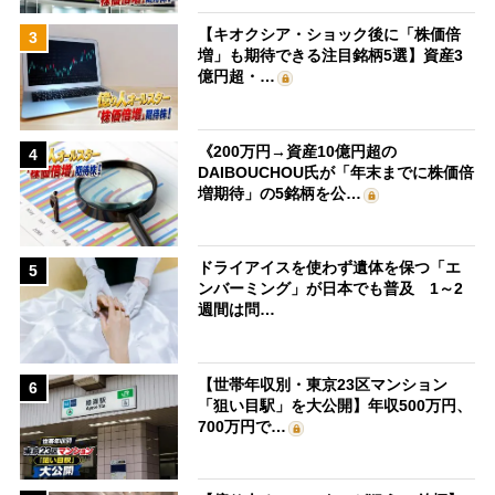
【キオクシア・ショック後に「株価倍
3
増」も期待できる注目銘柄5選】資産3
億円超・…
《200万円→資産10億円超の
4
DAIBOUCHOU氏が「年末までに株価倍
増期待」の5銘柄を公…
ドライアイスを使わず遺体を保つ「エ
5
ンバーミング」が日本でも普及 1～2
週間は問…
【世帯年収別・東京23区マンション
6
「狙い目駅」を大公開】年収500万円、
700万円で…