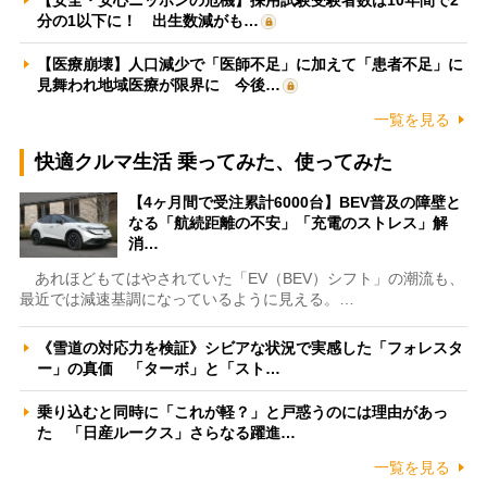
分の1以下に！ 出生数減がも…
【医療崩壊】人口減少で「医師不足」に加えて「患者不足」に
見舞われ地域医療が限界に 今後…
一覧を見る
快適クルマ生活 乗ってみた、使ってみた
【4ヶ月間で受注累計6000台】BEV普及の障壁と
なる「航続距離の不安」「充電のストレス」解
消…
あれほどもてはやされていた「EV（BEV）シフト」の潮流も、
最近では減速基調になっているように見える。…
《雪道の対応力を検証》シビアな状況で実感した「フォレスタ
ー」の真価 「ターボ」と「スト…
乗り込むと同時に「これが軽？」と戸惑うのには理由があっ
た 「日産ルークス」さらなる躍進…
一覧を見る