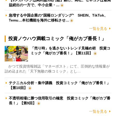
益続出の一方で、中小企業・…
急増する中国企業の“国籍ロンダリング” SHEIN、TikTok、
Temu…本社機能を海外に移転させ…
一覧を見る
投資ノウハウ満載コミック「俺がカブ番長！」
「売り時」を逃さないトレンド見極め術 投資コ
ミック「俺がカブ番長！」【第11回】
かつて投資情報雑誌「マネーポスト」にて、圧倒的な情報量が
詰め込まれた「天下無敵の株コミック」とし…
テクニカル分析・集中講義 投資コミック「俺がカブ番長！」
【第10回】
不透明相場に勝つ信用取引の極意 投資コミック「俺がカブ番
長！」【第9回】
一覧を見る