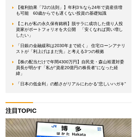
【複利効果「72の法則」】年利3％なら24年で資産倍増
も可能 60歳からでも遅くない投資の基礎知識
【これが私の永久保有銘柄】脱サラに成功した億り人投
資家がポートフォリオを大公開 「安くなれば買い増し
したい」
「日銀の金融緩和は2030年まで続く」 住宅ローンアナリ
ストが「利上げはまだ先」と考える3つの根拠
【株の配当だけで年間4300万円】自民党・森山裕選対委
員長が明かす「私が“資産20億円の株長者”になった経
緯」
「日本の低金利」の酷さがリアルにわかる“悲しいハガキ”
注目TOPIC