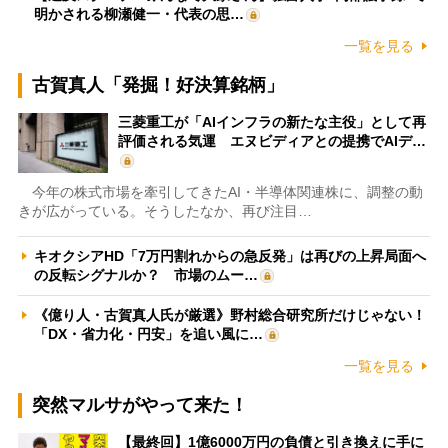
明かされる柳瀬健一・代表の思…
一覧を見る
古賀真人「発掘！好決算銘柄」
三菱重工が「AIインフラの新たな主役」として再
評価される気運 エヌビディアとの提携でAIデ…
今年の株式市場を牽引してきたAI・半導体関連株に、調整の動
きが広がっている。そうしたなか、再び注目…
キオクシアHD「7万円割れからの急反発」は再びの上昇局面へ
の反転シグナルか？ 市場のムー…
《億り人・古賀真人氏が厳選》野村総合研究所だけじゃない！
「DX・省力化・円安」を追い風に…
一覧を見る
突然マルサがやって来た！
【最終回】1億6000万円の負債と引き換えに手に