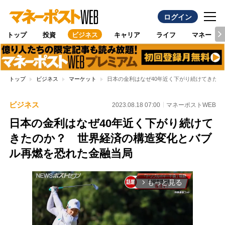
ログイン
トップ
投資
ビジネス
キャリア
ライフ
マネー
トップ
ビジネス
マーケット
日本の金利はなぜ40年近く下がり続けてきた
ビジネス
2023.08.18 07:00
マネーポストWEB
日本の金利はなぜ40年近く下がり続けて
きたのか？ 世界経済の構造変化とバブ
ル再燃を恐れた金融当局
もっと見る
arrow_forward_ios