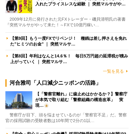
入れたプライスレスな経験 ｜ 突然マルサがや…
2009年12月に発行された元FXトレーダー・磯貝清明氏の著書
『突然マルサがやって来た！～FXで10億円稼い…
【第9回】もう一度FXでリベンジ！ 種銭は差し押さえを免れ
た”ヒミツのお金” ｜ 突然マルサ…
【第8回】年利はなんと14.6％！ 毎日5万円超の延滞税が積み
上がっていく ｜ 突然マルサ…
一覧を見る
河合雅司「人口減少ニッポンの活路」
【「警察官離れ」に歯止めはかかるか？】警察庁
が本気で取り組む「警察組織の構造改革」 実
現…
警察庁が目下、頭を悩ませているのが「警察官不足」だ。警察
官の採用試験の受験者数は10年間で2分の1以…
【安全・安心ニッポンの危機】採用試験受験者数は10年間で2