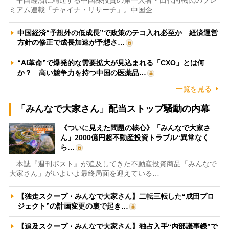
ミアム連載「チャイナ・リサーチ」。中国企…
中国経済“予想外の低成長”で政策のテコ入れ必至か 経済運営
方針の修正で成長加速が予想さ…
“AI革命”で爆発的な需要拡大が見込まれる「CXO」とは何
か？ 高い競争力を持つ中国の医薬品…
一覧を見る
「みんなで大家さん」配当ストップ騒動の内幕
《ついに見えた問題の核心》「みんなで大家さ
ん」2000億円超不動産投資トラブル“異常なく
ら…
本誌『週刊ポスト』が追及してきた不動産投資商品「みんなで
大家さん」がいよいよ最終局面を迎えている…
【独走スクープ・みんなで大家さん】二転三転した“成田プロ
ジェクト”の計画変更の裏で起き…
【追及スクープ・みんなで大家さん】独占入手“内部議事録”で