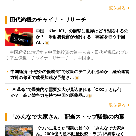
一覧を見る
田代尚機のチャイナ・リサーチ
中国「Kimi K3」の衝撃に世界はどう対応するの
か？ 米財務長官が検討する「蒸留を行う中国
AI…
中国経済に精通する中国株投資の第一人者・田代尚機氏のプレ
ミアム連載「チャイナ・リサーチ」。中国企…
中国経済“予想外の低成長”で政策のテコ入れ必至か 経済運営
方針の修正で成長加速が予想さ…
“AI革命”で爆発的な需要拡大が見込まれる「CXO」とは何
か？ 高い競争力を持つ中国の医薬品…
一覧を見る
「みんなで大家さん」配当ストップ騒動の内幕
《ついに見えた問題の核心》「みんなで大家さ
ん」2000億円超不動産投資トラブル“異常なく