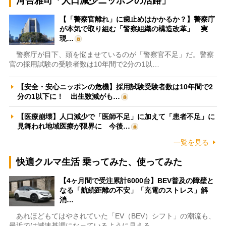
河合雅司「人口減少ニッポンの活路」
【「警察官離れ」に歯止めはかかるか？】警察庁
が本気で取り組む「警察組織の構造改革」 実
現…
警察庁が目下、頭を悩ませているのが「警察官不足」だ。警察
官の採用試験の受験者数は10年間で2分の1以…
【安全・安心ニッポンの危機】採用試験受験者数は10年間で2
分の1以下に！ 出生数減がも…
【医療崩壊】人口減少で「医師不足」に加えて「患者不足」に
見舞われ地域医療が限界に 今後…
一覧を見る
快適クルマ生活 乗ってみた、使ってみた
【4ヶ月間で受注累計6000台】BEV普及の障壁と
なる「航続距離の不安」「充電のストレス」解
消…
あれほどもてはやされていた「EV（BEV）シフト」の潮流も、
最近では減速基調になっているように見える。…