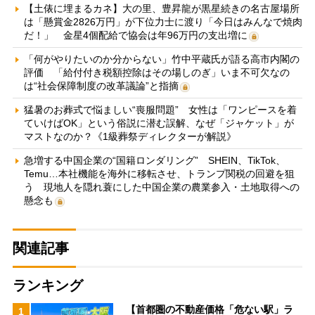
【土俵に埋まるカネ】大の里、豊昇龍が黒星続きの名古屋場所
は「懸賞金2826万円」が下位力士に渡り「今日はみんなで焼肉
だ！」 金星4個配給で協会は年96万円の支出増に
「何がやりたいのか分からない」竹中平蔵氏が語る高市内閣の
評価 「給付付き税額控除はその場しのぎ」いま不可欠なの
は“社会保障制度の改革議論”と指摘
猛暑のお葬式で悩ましい“喪服問題” 女性は「ワンピースを着
ていけばOK」という俗説に潜む誤解、なぜ「ジャケット」が
マストなのか？《1級葬祭ディレクターが解説》
急増する中国企業の“国籍ロンダリング” SHEIN、TikTok、
Temu…本社機能を海外に移転させ、トランプ関税の回避を狙
う 現地人を隠れ蓑にした中国企業の農業参入・土地取得への
懸念も
関連記事
ランキング
【首都圏の不動産価格「危ない駅」ラ
1