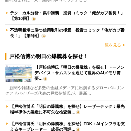
テクニカル分析・集中講義 投資コミック「俺がカブ番長！」
【第10回】
不透明相場に勝つ信用取引の極意 投資コミック「俺がカブ番
長！」【第9回】
一覧を見る
戸松信博の明日の爆騰株を探せ！
【戸松信博氏「明日の爆騰株」を探せ】トーメン
デバイス：サムスンを通じて世界のAIメモリ需
要…
新聞や雑誌など多数の金融メディアに出演するグローバルリン
クアドバイザーズ代表の戸松信博氏が、最新…
【戸松信博氏「明日の爆騰株」を探せ】レーザーテック：最先
端半導体の製造に不可欠な検査装…
【戸松信博氏「明日の爆騰株」を探せ】TDK：AIインフラを支
えるキープレーヤー 成長の再評…