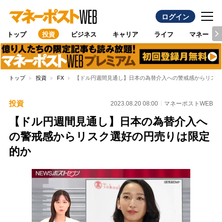
ログイン
トップ
投資
ビジネス
キャリア
ライフ
マネー
トップ
投資
FX
【ドル円週間見通し】日本の為替介入への警戒感からリスク
投資
2023.08.20 08:00
マネーポストWEB
【ドル円週間見通し】日本の為替介入へ
の警戒感からリスク選好の円売りは限定
的か