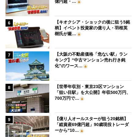
億円超・…
【キオクシア・ショックの後に狙う5銘
6
柄】イベント投資家の億り人・羽根英
樹氏が厳…
【大阪の不動産価格「危ない駅」ラン
7
キング】“中古マンション売れ行き鈍
化”のワース…
【世帯年収別・東京23区マンション
8
「狙い目駅」を大公開】年収500万円、
700万円で…
【億り人オールスターが狙う20銘柄】
9
「総資産69億円超」90歳現役トレーダ
ーから“10…