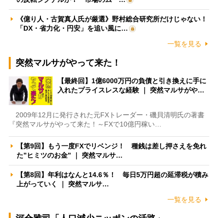
《億り人・古賀真人氏が厳選》野村総合研究所だけじゃない！
「DX・省力化・円安」を追い風に…
一覧を見る
突然マルサがやって来た！
【最終回】1億6000万円の負債と引き換えに手に
入れたプライスレスな経験 ｜ 突然マルサがや…
2009年12月に発行された元FXトレーダー・磯貝清明氏の著書
『突然マルサがやって来た！～FXで10億円稼い…
【第9回】もう一度FXでリベンジ！ 種銭は差し押さえを免れ
た”ヒミツのお金” ｜ 突然マルサ…
【第8回】年利はなんと14.6％！ 毎日5万円超の延滞税が積み
上がっていく ｜ 突然マルサ…
一覧を見る