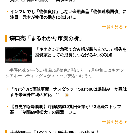
インフレでも「物価負け」しない金融商品「物価連動国債」に
注目 元本が物価の動きに合わせ…
一覧を見る
森口亮「まるわかり市況分析」
「キオクシア急落で含み損が膨らんで…」損失を
投資家としての成長につなげる4つの視点 「…
半導体株を中心に相場の調整色が強まり、7月中旬にはキオク
シアホールディングスがストップ安をつけるな…
「NYダウは高値更新、ナスダック・S&P500は足踏み」が意味
する米国株市場の変化 半…
【歴史的な爆騰劇】時価総額10兆円企業が「2連続ストップ
高」「制限値幅拡大」の衝撃 フ…
一覧を見る