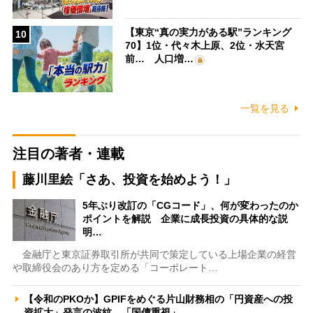
【東京“真の実力がある駅”ランキング
10
70】1位・代々木上原、2位・水天宮
前… 人口増…
一覧を見る
注目の著者・連載
藤川里絵「さあ、投資を始めよう！」
5年ぶり改訂の「CGコード」、何が変わったのか
ポイントを解説 企業に成長投資の具体的な説
明…
金融庁と東京証券取引所が共同で策定している上場企業の経営
や取締役会のあり方を定める「コーポレート…
【令和のPKOか】GPIFをめぐる片山財務相の「円資産への投
資拡大」発言の波紋 「国債重視」…