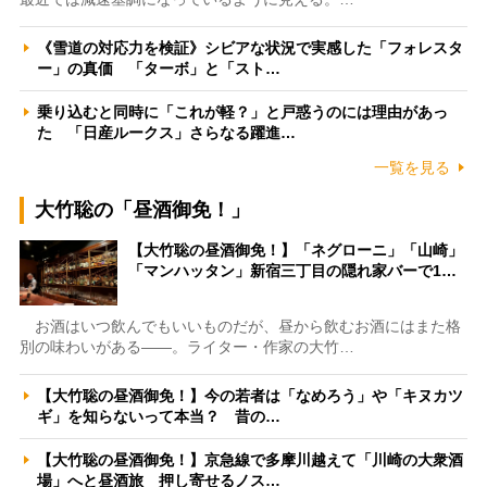
《雪道の対応力を検証》シビアな状況で実感した「フォレスタ
ー」の真価 「ターボ」と「スト…
乗り込むと同時に「これが軽？」と戸惑うのには理由があっ
た 「日産ルークス」さらなる躍進…
一覧を見る
大竹聡の「昼酒御免！」
【大竹聡の昼酒御免！】「ネグローニ」「山崎」
「マンハッタン」新宿三丁目の隠れ家バーで1…
お酒はいつ飲んでもいいものだが、昼から飲むお酒にはまた格
別の味わいがある――。ライター・作家の大竹…
【大竹聡の昼酒御免！】今の若者は「なめろう」や「キヌカツ
ギ」を知らないって本当？ 昔の…
【大竹聡の昼酒御免！】京急線で多摩川越えて「川崎の大衆酒
場」へと昼酒旅 押し寄せるノス…