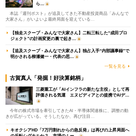
ら…
本誌『週刊ポスト』が追及してきた不動産投資商品「みんなで
大家さん」がいよいよ最終局面を迎えている…
【独走スクープ・みんなで大家さん】二転三転した“成田プロ
ジェクト”の計画変更の裏で起き…
【追及スクープ・みんなで大家さん】独占入手“内部議事録”で
明かされる柳瀬健一・代表の思…
一覧を見る
古賀真人「発掘！好決算銘柄」
三菱重工が「AIインフラの新たな主役」として再
評価される気運 エヌビディアとの提携でAIデ…
今年の株式市場を牽引してきたAI・半導体関連株に、調整の動
きが広がっている。そうしたなか、再び注目…
キオクシアHD「7万円割れからの急反発」は再びの上昇局面へ
の反転シグナルか？ 市場のムー…