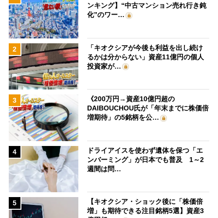
ンキング】“中古マンション売れ行き鈍
化”のワー…
「キオクシアが今後も利益を出し続け
2
るかは分からない」資産11億円の個人
投資家が…
《200万円→資産10億円超の
3
DAIBOUCHOU氏が「年末までに株価倍
増期待」の5銘柄を公…
ドライアイスを使わず遺体を保つ「エ
4
ンバーミング」が日本でも普及 1～2
週間は問…
【キオクシア・ショック後に「株価倍
5
増」も期待できる注目銘柄5選】資産3