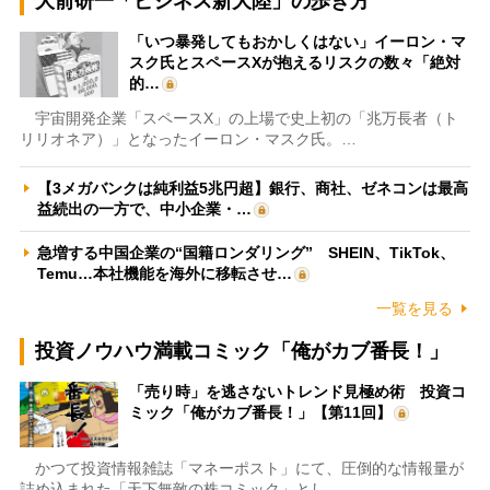
大前研一「ビジネス新大陸」の歩き方
「いつ暴発してもおかしくはない」イーロン・マ
スク氏とスペースXが抱えるリスクの数々「絶対
的…
宇宙開発企業「スペースX」の上場で史上初の「兆万長者（ト
リリオネア）」となったイーロン・マスク氏。…
【3メガバンクは純利益5兆円超】銀行、商社、ゼネコンは最高
益続出の一方で、中小企業・…
急増する中国企業の“国籍ロンダリング” SHEIN、TikTok、
Temu…本社機能を海外に移転させ…
一覧を見る
投資ノウハウ満載コミック「俺がカブ番長！」
「売り時」を逃さないトレンド見極め術 投資コ
ミック「俺がカブ番長！」【第11回】
かつて投資情報雑誌「マネーポスト」にて、圧倒的な情報量が
詰め込まれた「天下無敵の株コミック」とし…