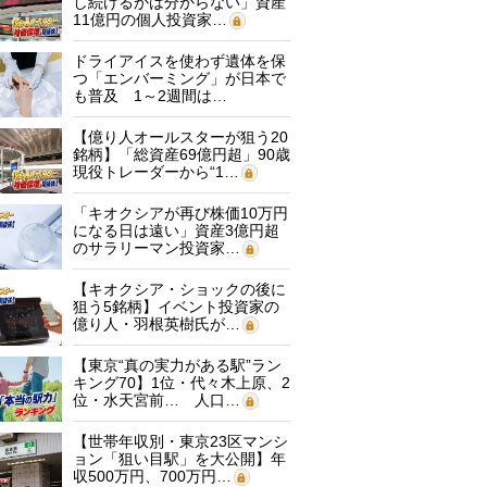
し続けるかは分からない」資産
11億円の個人投資家…
ドライアイスを使わず遺体を保
つ「エンバーミング」が日本で
も普及 1～2週間は…
【億り人オールスターが狙う20
銘柄】「総資産69億円超」90歳
現役トレーダーから“1…
「キオクシアが再び株価10万円
になる日は遠い」資産3億円超
のサラリーマン投資家…
【キオクシア・ショックの後に
狙う5銘柄】イベント投資家の
億り人・羽根英樹氏が…
【東京“真の実力がある駅”ラン
キング70】1位・代々木上原、2
位・水天宮前… 人口…
【世帯年収別・東京23区マンシ
ョン「狙い目駅」を大公開】年
収500万円、700万円…