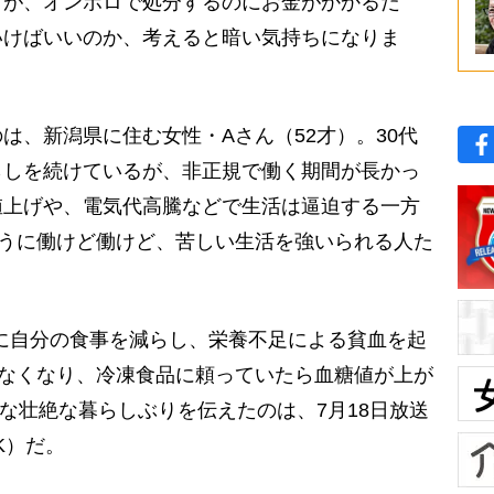
が、オンボロで処分するのにお金がかかるだ
いけばいいのか、考えると暗い気持ちになりま
、新潟県に住む女性・Aさん（52才）。30代
らしを続けているが、非正規で働く期間が長かっ
値上げや、電気代高騰などで生活は逼迫する一方
ように働けど働けど、苦しい生活を強いられる人た
に自分の食事を減らし、栄養不足による貧血を起
しなくなり、冷凍食品に頼っていたら血糖値が上が
んな壮絶な暮らしぶりを伝えたのは、7月18日放送
K）だ。