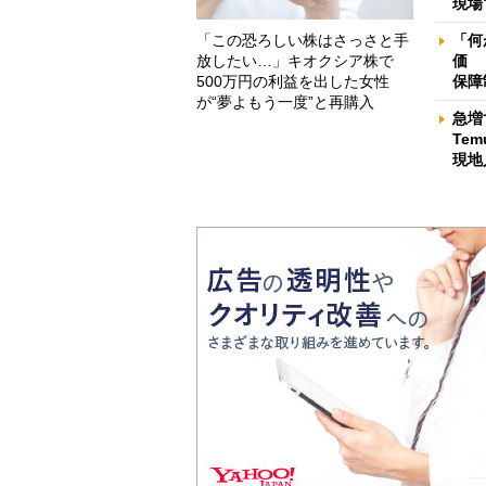
現場
「この恐ろしい株はさっさと手
「何
放したい…」キオクシア株で
価 
500万円の利益を出した女性
保障
が“夢よもう一度”と再購入
急増
Te
現地