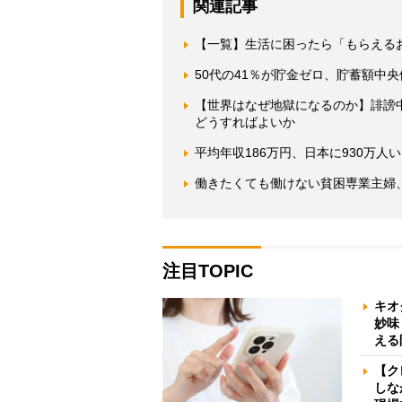
関連記事
【一覧】生活に困ったら「もらえる
50代の41％が貯金ゼロ、貯蓄額中
【世界はなぜ地獄になるのか】誹謗
どうすればよいか
平均年収186万円、日本に930万
働きたくても働けない貧困専業主婦
注目TOPIC
キオ
妙味
える
【ク
しな