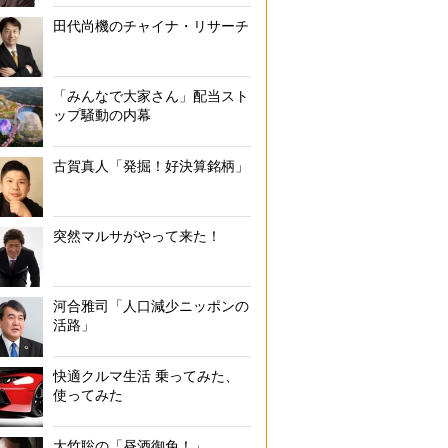
田代尚機のチャイナ・リサーチ
「みんなで大家さん」配当スト
ップ騒動の内幕
古賀真人「発掘！好決算銘柄」
突然マルサがやって来た！
河合雅司「人口減少ニッポンの
活路」
快適クルマ生活 乗ってみた、
使ってみた
大竹聡の「昼酒御免！」