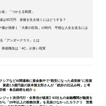
お金」「つかえる制度」
央値は30万円 老後を生き抜くにはどうする？
中傷が渦巻く「大衆の狂気」の時代 平穏な人生を送るには
人いる「アンダークラス」とは
、再就職先は「4C」が多い現実
クシアなどAI関連株に資金集中で“割安になった成長株”に投資
 資産1.5億円超の坂本慎太郎さんが「絶好の仕込み時」と考
防衛・食品銘柄を紹介
レジット決済代行・全東信が破産】63社もの金融機関が融資を
がら「20年以上の粉飾決算」を見抜けなかったカラクリ 営業