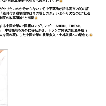
では“自転車操業”の焦りも表出していた
がやりたいのか分からない」竹中平蔵氏が語る高市内閣の評
「給付付き税額控除はその場しのぎ」いま不可欠なのは“社会
制度の改革議論”と指摘
する中国企業の“国籍ロンダリング” SHEIN、TikTok、
mu…本社機能を海外に移転させ、トランプ関税の回避を狙う
人を隠れ蓑にした中国企業の農業参入・土地取得への懸念も