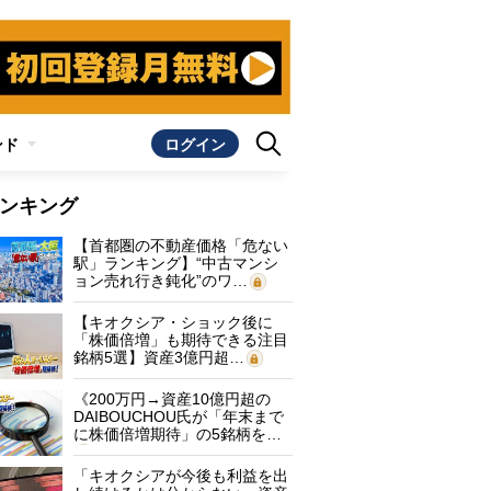
ンド
ログイン
ンキング
【首都圏の不動産価格「危ない
駅」ランキング】“中古マンシ
ョン売れ行き鈍化”のワ…
【キオクシア・ショック後に
「株価倍増」も期待できる注目
銘柄5選】資産3億円超…
《200万円→資産10億円超の
DAIBOUCHOU氏が「年末まで
に株価倍増期待」の5銘柄を…
「キオクシアが今後も利益を出