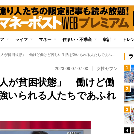
ア
ライフ
マネー
住まい・不動産
家計
トレ
日本では「6人に1人が貧困状態」 働けど働けど苦しい生活を強いられる人たちであふれている
ラ
1
2023.09.07 07:00
女性セブン
1人が貧困状態」 働けど働
2
強いられる人たちであふれ
3
4