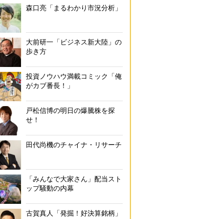
森口亮「まるわかり市況分析」
大前研一「ビジネス新大陸」の
歩き方
投資ノウハウ満載コミック「俺
がカブ番長！」
戸松信博の明日の爆騰株を探
せ！
田代尚機のチャイナ・リサーチ
「みんなで大家さん」配当スト
ップ騒動の内幕
古賀真人「発掘！好決算銘柄」