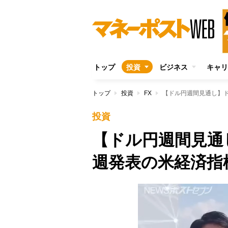
トップ
投資
ビジネス
キャリ
トップ
投資
FX
【ドル円週間見通し】
投資
【ドル円週間見通
週発表の米経済指