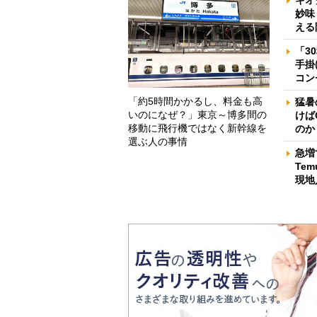
妙味
える
「3
手掛
コン
「約5時間かかるし、料金も高
猛暑
いのになぜ？」東京～博多間の
けば
移動に飛行機ではなく新幹線を
のか
選ぶ人の事情
急増
Te
現地