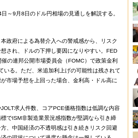
日～9月8日のドル円相場の見通しを解説する。
本政府による為替介入への警戒感から、リスク
想され、ドルの下押し要因になりやすい。FED
日開催の連邦公開市場委員会（FOMC）で政策金利
ている。ただ、米追加利上げの可能性は残されて
標が市場予想を上回った場合、金利高・ドル高に
OLT求人件数、コアPCE価格指数は低調な内容
標でISM非製造業景況感指数が堅調なら引き締
一方、中国経済の不透明感は引き続きリスク回避
経済の現状について過度な懸念は一服している。