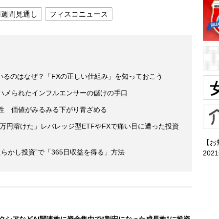
円週間見通し
フィスコニュース
いるのはなぜ？「FXの正しい仕組み」を知っておこう
がハメられたインフルエンサーの儲けの手口
男性 価値がみるみる下がり青ざめる
1万円溶けた」レバレッジ型ETFやFXで痛い目に遭った投資
【お
らかし投資”で「365日収益を得る」方法
202
クシアなどAI関連株に資金集中で“割安になった成長株”に投資