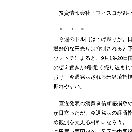
投資情報会社・フィスコが9月4
＊ ＊ ＊
今週のドル円は下げ渋りか。日
選好的な円売りは抑制されると予
ウォッチによると、9月19-20
の据え置きが9割近く織り込まれ
おり、今週発表される米経済指
振れやすい。
直近発表の消費者信頼感指数やJ
が目立ったが、今週発表の経済指
め観測を支える材料になろう。
の円買い要因だが、足元で中国