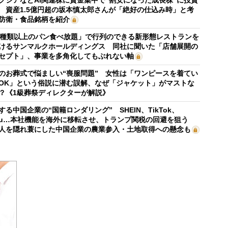
 資産1.5億円超の坂本慎太郎さんが「絶好の仕込み時」と考
防衛・食品銘柄を紹介
0種類以上のパン食べ放題」で行列のできる新形態レストランを
けるサンマルクホールディングス 同社に聞いた「店舗展開の
セプト」、事業を多角化してもぶれない軸
のお葬式で悩ましい“喪服問題” 女性は「ワンピースを着てい
OK」という俗説に潜む誤解、なぜ「ジャケット」がマストな
？《1級葬祭ディレクターが解説》
する中国企業の“国籍ロンダリング” SHEIN、TikTok、
mu…本社機能を海外に移転させ、トランプ関税の回避を狙う
人を隠れ蓑にした中国企業の農業参入・土地取得への懸念も