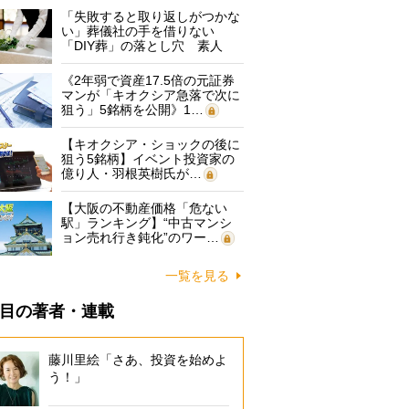
「失敗すると取り返しがつかな
い」葬儀社の手を借りない
「DIY葬」の落とし穴 素人
に…
《2年弱で資産17.5倍の元証券
マンが「キオクシア急落で次に
狙う」5銘柄を公開》1…
【キオクシア・ショックの後に
狙う5銘柄】イベント投資家の
億り人・羽根英樹氏が…
【大阪の不動産価格「危ない
駅」ランキング】“中古マンシ
ョン売れ行き鈍化”のワー…
一覧を見る
目の著者・連載
藤川里絵「さあ、投資を始めよ
う！」