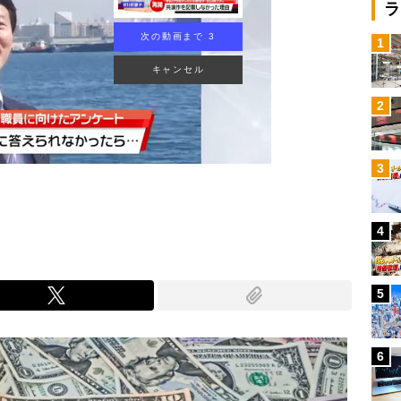
ラ
次の動画まで 2
1
キャンセル
2
3
4
5
6