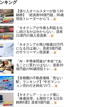
ンキング
【億り人オールスターが狙う20
銘柄】「総資産69億円超」90歳
現役トレーダーから“1…
「キオクシアが今後も利益を出
し続けるかは分からない」資産
11億円の個人投資家…
「キオクシアが再び株価10万円
になる日は遠い」資産3億円超
のサラリーマン投資家…
「AI・半導体関連が“本命”であ
ることに変わりはない」資産20
億円超の90歳現役トレ…
【首都圏の不動産価格「危ない
駅」ランキング】“中古マンシ
ョン売れ行き鈍化”のワ…
【キオクシア・ショック後に
「株価倍増」も期待できる注目
銘柄5選】資産3億円超…