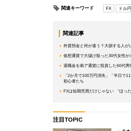
関連キーワード
FX
ドル
関連記事
外貨預金と何が違う？大損する人が
仮想通貨で大儲け狙った30代女性
退職金を南ア通貨に投資した60代
「2か月で100万円消失」「半日で1
初心者たち
FXは短期売買だけじゃない “ほった
注目TOPIC
キオ