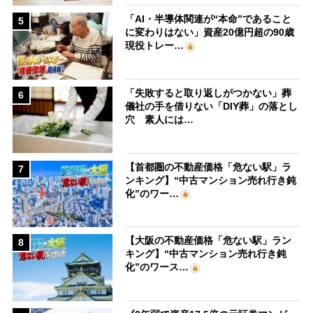
「AI・半導体関連が“本命”であること
5
に変わりはない」資産20億円超の90歳
現役トレー…
「失敗すると取り返しがつかない」葬
6
儀社の手を借りない「DIY葬」の落とし
穴 素人には…
【首都圏の不動産価格「危ない駅」ラ
7
ンキング】“中古マンション売れ行き鈍
化”のワー…
【大阪の不動産価格「危ない駅」ラン
8
キング】“中古マンション売れ行き鈍
化”のワース…