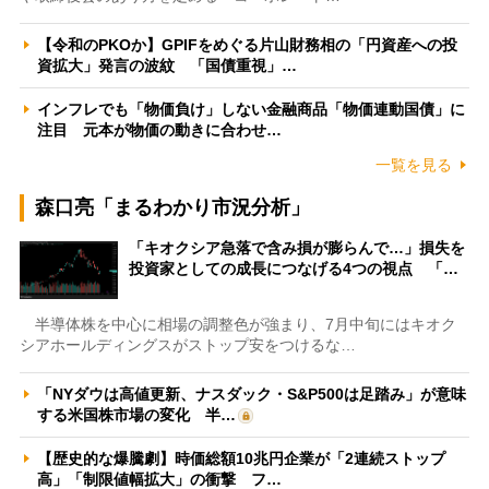
【令和のPKOか】GPIFをめぐる片山財務相の「円資産への投
資拡大」発言の波紋 「国債重視」…
インフレでも「物価負け」しない金融商品「物価連動国債」に
注目 元本が物価の動きに合わせ…
一覧を見る
森口亮「まるわかり市況分析」
「キオクシア急落で含み損が膨らんで…」損失を
投資家としての成長につなげる4つの視点 「…
半導体株を中心に相場の調整色が強まり、7月中旬にはキオク
シアホールディングスがストップ安をつけるな…
「NYダウは高値更新、ナスダック・S&P500は足踏み」が意味
する米国株市場の変化 半…
【歴史的な爆騰劇】時価総額10兆円企業が「2連続ストップ
高」「制限値幅拡大」の衝撃 フ…