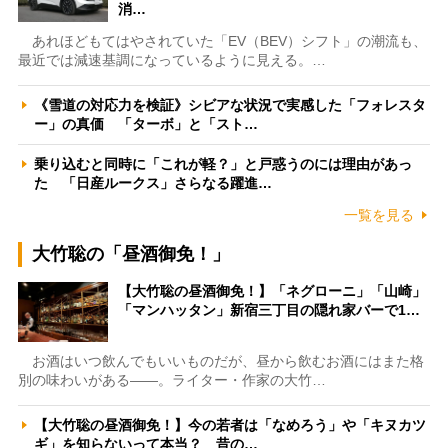
消…
あれほどもてはやされていた「EV（BEV）シフト」の潮流も、
最近では減速基調になっているように見える。…
《雪道の対応力を検証》シビアな状況で実感した「フォレスタ
ー」の真価 「ターボ」と「スト…
乗り込むと同時に「これが軽？」と戸惑うのには理由があっ
た 「日産ルークス」さらなる躍進…
一覧を見る
大竹聡の「昼酒御免！」
【大竹聡の昼酒御免！】「ネグローニ」「山崎」
「マンハッタン」新宿三丁目の隠れ家バーで1…
お酒はいつ飲んでもいいものだが、昼から飲むお酒にはまた格
別の味わいがある――。ライター・作家の大竹…
【大竹聡の昼酒御免！】今の若者は「なめろう」や「キヌカツ
ギ」を知らないって本当？ 昔の…