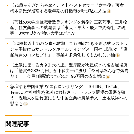
【75歳をすぎたらやめること】ベストセラー『定年後』著者・
楠木新氏が指南する老年期の好循環を呼び込む方法
《商社の大学別就職者数ランキングを解剖》三菱商事、三井物
産、住友商事への就職者は「東大・早大・慶大で約6割」の現
実 3大学以外で強い大学はどこか
「30種類以上のパン食べ放題」で行列のできる新形態レストラ
ンを手掛けるサンマルクホールディングス 同社に聞いた「店
舗展開のコンセプト」、事業を多角化してもぶれない軸
【土俵に埋まるカネ】大の里、豊昇龍が黒星続きの名古屋場所
は「懸賞金2826万円」が下位力士に渡り「今日はみんなで焼肉
だ！」 金星4個配給で協会は年96万円の支出増に
急増する中国企業の“国籍ロンダリング” SHEIN、TikTok、
Temu…本社機能を海外に移転させ、トランプ関税の回避を狙
う 現地人を隠れ蓑にした中国企業の農業参入・土地取得への
懸念も
関連記事