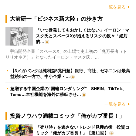
一覧を見る
大前研一「ビジネス新大陸」の歩き方
「いつ暴発してもおかしくはない」イーロン・マ
スク氏とスペースXが抱えるリスクの数々「絶対
的…
宇宙開発企業「スペースX」の上場で史上初の「兆万長者（ト
リリオネア）」となったイーロン・マスク氏。…
【3メガバンクは純利益5兆円超】銀行、商社、ゼネコンは最高
益続出の一方で、中小企業・…
急増する中国企業の“国籍ロンダリング” SHEIN、TikTok、
Temu…本社機能を海外に移転させ…
一覧を見る
投資ノウハウ満載コミック「俺がカブ番長！」
「売り時」を逃さないトレンド見極め術 投資コ
ミック「俺がカブ番長！」【第11回】