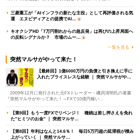
三菱重工が「AIインフラの新たな主役」として再評価される気
運 エヌビディアとの提携でAI…
キオクシアHD「7万円割れからの急反発」は再びの上昇局面へ
の反転シグナルか？ 市場のムー…
一覧を見る
突然マルサがやって来た！
【最終回】1億6000万円の負債と引き換えに手に
入れたプライスレスな経験 ｜ 突然マルサがや…
2009年12月に発行された元FXトレーダー・磯貝清明氏の著書
『突然マルサがやって来た！～FXで10億円稼い…
【第9回】もう一度FXでリベンジ！ 種銭は差し押さえを免れ
た”ヒミツのお金” ｜ 突然マルサ…
【第8回】年利はなんと14.6％！ 毎日5万円超の延滞税が積み
上がっていく ｜ 突然マルサ…