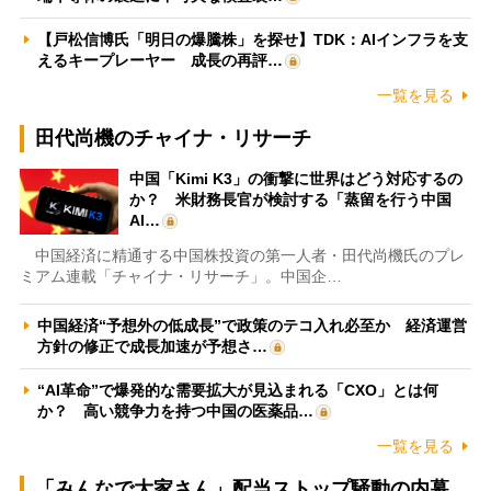
【戸松信博氏「明日の爆騰株」を探せ】TDK：AIインフラを支
えるキープレーヤー 成長の再評…
一覧を見る
田代尚機のチャイナ・リサーチ
中国「Kimi K3」の衝撃に世界はどう対応するの
か？ 米財務長官が検討する「蒸留を行う中国
AI…
中国経済に精通する中国株投資の第一人者・田代尚機氏のプレ
ミアム連載「チャイナ・リサーチ」。中国企…
中国経済“予想外の低成長”で政策のテコ入れ必至か 経済運営
方針の修正で成長加速が予想さ…
“AI革命”で爆発的な需要拡大が見込まれる「CXO」とは何
か？ 高い競争力を持つ中国の医薬品…
一覧を見る
「みんなで大家さん」配当ストップ騒動の内幕