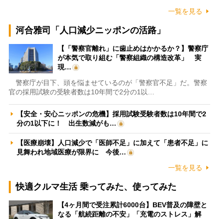
一覧を見る
河合雅司「人口減少ニッポンの活路」
【「警察官離れ」に歯止めはかかるか？】警察庁
が本気で取り組む「警察組織の構造改革」 実
現…
警察庁が目下、頭を悩ませているのが「警察官不足」だ。警察
官の採用試験の受験者数は10年間で2分の1以…
【安全・安心ニッポンの危機】採用試験受験者数は10年間で2
分の1以下に！ 出生数減がも…
【医療崩壊】人口減少で「医師不足」に加えて「患者不足」に
見舞われ地域医療が限界に 今後…
一覧を見る
快適クルマ生活 乗ってみた、使ってみた
【4ヶ月間で受注累計6000台】BEV普及の障壁と
なる「航続距離の不安」「充電のストレス」解