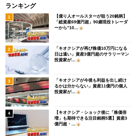
ランキング
【億り人オールスターが狙う20銘柄】
1
「総資産69億円超」90歳現役トレーダ
ーから“10…
「キオクシアが再び株価10万円になる
2
日は遠い」資産3億円超のサラリーマン
投資家が…
「キオクシアが今後も利益を出し続け
3
るかは分からない」資産11億円の個人
投資家が…
【キオクシア・ショック後に「株価倍
4
増」も期待できる注目銘柄5選】資産3
億円超・…