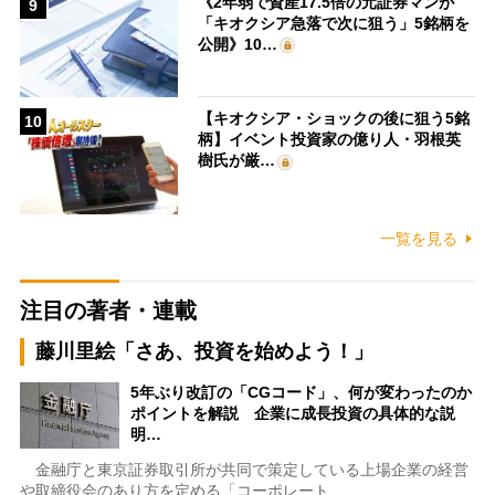
《2年弱で資産17.5倍の元証券マンが
9
「キオクシア急落で次に狙う」5銘柄を
公開》10…
【キオクシア・ショックの後に狙う5銘
10
柄】イベント投資家の億り人・羽根英
樹氏が厳…
一覧を見る
注目の著者・連載
藤川里絵「さあ、投資を始めよう！」
5年ぶり改訂の「CGコード」、何が変わったのか
ポイントを解説 企業に成長投資の具体的な説
明…
金融庁と東京証券取引所が共同で策定している上場企業の経営
や取締役会のあり方を定める「コーポレート…