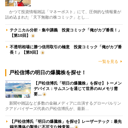
かつて投資情報雑誌「マネーポスト」にて、圧倒的な情報量が
詰め込まれた「天下無敵の株コミック」とし…
テクニカル分析・集中講義 投資コミック「俺がカブ番長！」
【第10回】
不透明相場に勝つ信用取引の極意 投資コミック「俺がカブ番
長！」【第9回】
一覧を見る
戸松信博の明日の爆騰株を探せ！
【戸松信博氏「明日の爆騰株」を探せ】トーメン
デバイス：サムスンを通じて世界のAIメモリ需
要…
新聞や雑誌など多数の金融メディアに出演するグローバルリン
クアドバイザーズ代表の戸松信博氏が、最新…
【戸松信博氏「明日の爆騰株」を探せ】レーザーテック：最先
端半導体の製造に不可欠な検査装…