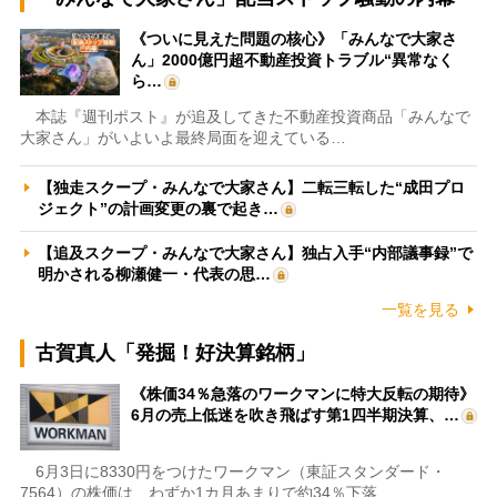
《ついに見えた問題の核心》「みんなで大家さ
ん」2000億円超不動産投資トラブル“異常なく
ら…
本誌『週刊ポスト』が追及してきた不動産投資商品「みんなで
大家さん」がいよいよ最終局面を迎えている…
【独走スクープ・みんなで大家さん】二転三転した“成田プロ
ジェクト”の計画変更の裏で起き…
【追及スクープ・みんなで大家さん】独占入手“内部議事録”で
明かされる柳瀬健一・代表の思…
一覧を見る
古賀真人「発掘！好決算銘柄」
《株価34％急落のワークマンに特大反転の期待》
6月の売上低迷を吹き飛ばす第1四半期決算、…
6月3日に8330円をつけたワークマン（東証スタンダード・
7564）の株価は、わずか1カ月あまりで約34％下落…