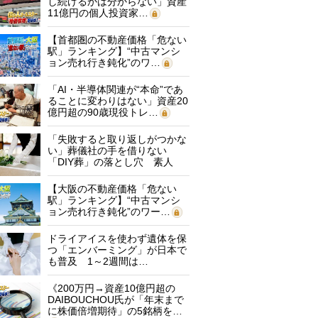
し続けるかは分からない」資産
11億円の個人投資家…
【首都圏の不動産価格「危ない
駅」ランキング】“中古マンシ
ョン売れ行き鈍化”のワ…
「AI・半導体関連が“本命”であ
ることに変わりはない」資産20
億円超の90歳現役トレ…
「失敗すると取り返しがつかな
い」葬儀社の手を借りない
「DIY葬」の落とし穴 素人
に…
【大阪の不動産価格「危ない
駅」ランキング】“中古マンシ
ョン売れ行き鈍化”のワー…
ドライアイスを使わず遺体を保
つ「エンバーミング」が日本で
も普及 1～2週間は…
《200万円→資産10億円超の
DAIBOUCHOU氏が「年末まで
に株価倍増期待」の5銘柄を…