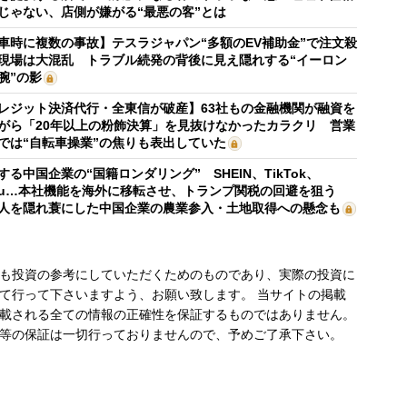
じゃない、店側が嫌がる“最悪の客”とは
車時に複数の事故】テスラジャパン“多額のEV補助金”で注文殺
現場は大混乱 トラブル続発の背後に見え隠れする“イーロン
腕”の影
レジット決済代行・全東信が破産】63社もの金融機関が融資を
がら「20年以上の粉飾決算」を見抜けなかったカラクリ 営業
では“自転車操業”の焦りも表出していた
する中国企業の“国籍ロンダリング” SHEIN、TikTok、
mu…本社機能を海外に移転させ、トランプ関税の回避を狙う
人を隠れ蓑にした中国企業の農業参入・土地取得への懸念も
も投資の参考にしていただくためのものであり、実際の投資に
て行って下さいますよう、お願い致します。 当サイトの掲載
載される全ての情報の正確性を保証するものではありません。
等の保証は一切行っておりませんので、予めご了承下さい。