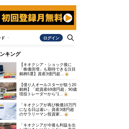
ンド
ログイン
ンキング
【キオクシア・ショック後に
「株価倍増」も期待できる注目
銘柄5選】資産3億円超…
【億り人オールスターが狙う20
銘柄】「総資産69億円超」90歳
現役トレーダーから“1…
「キオクシアが再び株価10万円
になる日は遠い」資産3億円超
のサラリーマン投資家…
「キオクシアが今後も利益を出