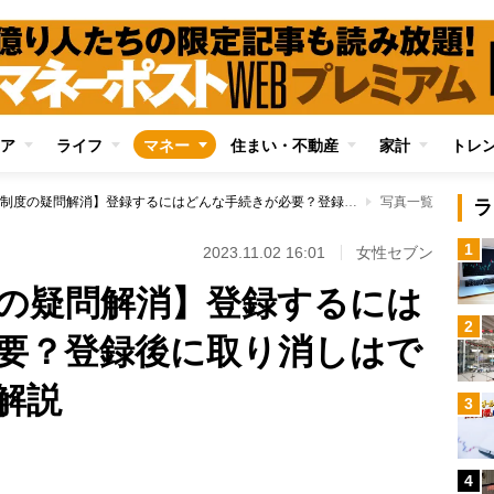
ア
ライフ
マネー
住まい・不動産
家計
トレ
【インボイス制度の疑問解消】登録するにはどんな手続きが必要？登録後に取り消しはできる？ 税理士が解説
写真一覧
ラ
1
2023.11.02 16:01
女性セブン
の疑問解消】登録するには
2
要？登録後に取り消しはで
解説
3
4
Loaded
: