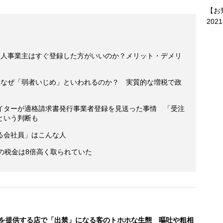
【お
202
個人事業主はすぐ登録した方がいいのか？メリット・デメリ
はなぜ「弱者いじめ」といわれるのか？ 実質的な増税で政
イターが適格請求書発行事業者登録を見送った事情 「受注
という判断も
る会社員」はこんな人
の税金は8倍高く取られていた
を提供する店で「出禁」になる客のトホホな生態 嘔吐や粗相