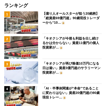
ランキング
【億り人オールスターが狙う20銘柄】
1
「総資産69億円超」90歳現役トレーダ
ーから“10…
「キオクシアが今後も利益を出し続け
2
るかは分からない」資産11億円の個人
投資家が…
「キオクシアが再び株価10万円になる
3
日は遠い」資産3億円超のサラリーマン
投資家が…
「AI・半導体関連が“本命”であること
4
に変わりはない」資産20億円超の90歳
現役トレー…