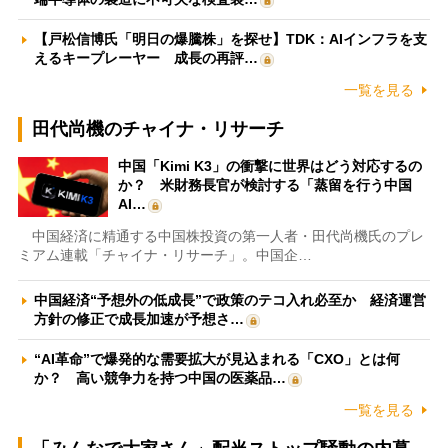
【戸松信博氏「明日の爆騰株」を探せ】TDK：AIインフラを支
えるキープレーヤー 成長の再評…
一覧を見る
田代尚機のチャイナ・リサーチ
中国「Kimi K3」の衝撃に世界はどう対応するの
か？ 米財務長官が検討する「蒸留を行う中国
AI…
中国経済に精通する中国株投資の第一人者・田代尚機氏のプレ
ミアム連載「チャイナ・リサーチ」。中国企…
中国経済“予想外の低成長”で政策のテコ入れ必至か 経済運営
方針の修正で成長加速が予想さ…
“AI革命”で爆発的な需要拡大が見込まれる「CXO」とは何
か？ 高い競争力を持つ中国の医薬品…
一覧を見る