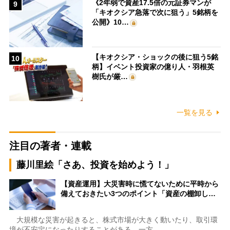
《2年弱で資産17.5倍の元証券マンが
9
「キオクシア急落で次に狙う」5銘柄を
公開》10…
【キオクシア・ショックの後に狙う5銘
10
柄】イベント投資家の億り人・羽根英
樹氏が厳…
一覧を見る
注目の著者・連載
藤川里絵「さあ、投資を始めよう！」
【資産運用】大災害時に慌てないために平時から
備えておきたい3つのポイント「資産の棚卸し…
大規模な災害が起きると、株式市場が大きく動いたり、取引環
境が不安定になったりすることがある。一方…