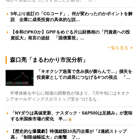
5年ぶり改訂の「CGコード」、何が変わったのかポイントを解
説 企業に成長投資の具体的な説…
【令和のPKOか】GPIFをめぐる片山財務相の「円資産への投
資拡大」発言の波紋 「国債重視」…
一覧を見る
森口亮「まるわかり市況分析」
「キオクシア急落で含み損が膨らんで…」損失を
投資家としての成長につなげる4つの視点 「…
半導体株を中心に相場の調整色が強まり、7月中旬にはキオク
シアホールディングスがストップ安をつけるな…
「NYダウは高値更新、ナスダック・S&P500は足踏み」が意味
する米国株市場の変化 半…
【歴史的な爆騰劇】時価総額10兆円企業が「2連続ストップ
高」「制限値幅拡大」の衝撃 フ…