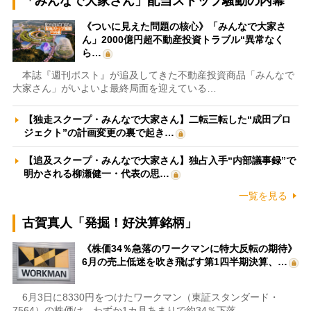
「みんなで大家さん」配当ストップ騒動の内幕
《ついに見えた問題の核心》「みんなで大家さ
ん」2000億円超不動産投資トラブル“異常なく
ら…
本誌『週刊ポスト』が追及してきた不動産投資商品「みんなで
大家さん」がいよいよ最終局面を迎えている…
【独走スクープ・みんなで大家さん】二転三転した“成田プロ
ジェクト”の計画変更の裏で起き…
【追及スクープ・みんなで大家さん】独占入手“内部議事録”で
明かされる柳瀬健一・代表の思…
一覧を見る
古賀真人「発掘！好決算銘柄」
《株価34％急落のワークマンに特大反転の期待》
6月の売上低迷を吹き飛ばす第1四半期決算、…
6月3日に8330円をつけたワークマン（東証スタンダード・
7564）の株価は、わずか1カ月あまりで約34％下落…