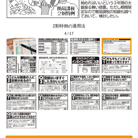
2割特例の適用法
4
/
17