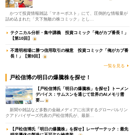
かつて投資情報雑誌「マネーポスト」にて、圧倒的な情報量が
詰め込まれた「天下無敵の株コミック」とし…
テクニカル分析・集中講義 投資コミック「俺がカブ番長！」
【第10回】
不透明相場に勝つ信用取引の極意 投資コミック「俺がカブ番
長！」【第9回】
一覧を見る
戸松信博の明日の爆騰株を探せ！
【戸松信博氏「明日の爆騰株」を探せ】トーメン
デバイス：サムスンを通じて世界のAIメモリ需
要…
新聞や雑誌など多数の金融メディアに出演するグローバルリン
クアドバイザーズ代表の戸松信博氏が、最新…
【戸松信博氏「明日の爆騰株」を探せ】レーザーテック：最先
端半導体の製造に不可欠な検査装…