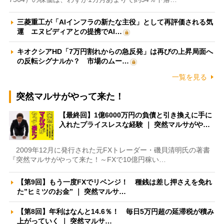
三菱重工が「AIインフラの新たな主役」として再評価される気
運 エヌビディアとの提携でAI…
キオクシアHD「7万円割れからの急反発」は再びの上昇局面へ
の反転シグナルか？ 市場のムー…
一覧を見る
突然マルサがやって来た！
【最終回】1億6000万円の負債と引き換えに手に
入れたプライスレスな経験 ｜ 突然マルサがや…
2009年12月に発行された元FXトレーダー・磯貝清明氏の著書
『突然マルサがやって来た！～FXで10億円稼い…
【第9回】もう一度FXでリベンジ！ 種銭は差し押さえを免れ
た”ヒミツのお金” ｜ 突然マルサ…
【第8回】年利はなんと14.6％！ 毎日5万円超の延滞税が積み
上がっていく ｜ 突然マルサ…