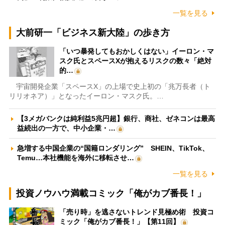
一覧を見る
大前研一「ビジネス新大陸」の歩き方
「いつ暴発してもおかしくはない」イーロン・マ
スク氏とスペースXが抱えるリスクの数々「絶対
的…
宇宙開発企業「スペースX」の上場で史上初の「兆万長者（ト
リリオネア）」となったイーロン・マスク氏。…
【3メガバンクは純利益5兆円超】銀行、商社、ゼネコンは最高
益続出の一方で、中小企業・…
急増する中国企業の“国籍ロンダリング” SHEIN、TikTok、
Temu…本社機能を海外に移転させ…
一覧を見る
投資ノウハウ満載コミック「俺がカブ番長！」
「売り時」を逃さないトレンド見極め術 投資コ
ミック「俺がカブ番長！」【第11回】