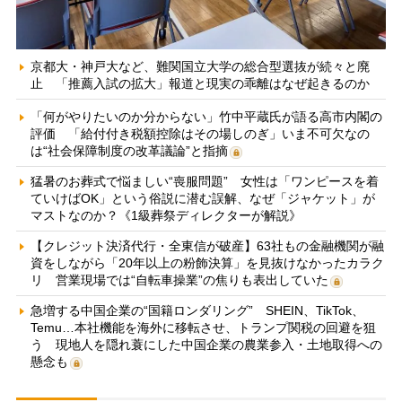
京都大・神戸大など、難関国立大学の総合型選抜が続々と廃
止 「推薦入試の拡大」報道と現実の乖離はなぜ起きるのか
「何がやりたいのか分からない」竹中平蔵氏が語る高市内閣の
評価 「給付付き税額控除はその場しのぎ」いま不可欠なの
は“社会保障制度の改革議論”と指摘
猛暑のお葬式で悩ましい“喪服問題” 女性は「ワンピースを着
ていけばOK」という俗説に潜む誤解、なぜ「ジャケット」が
マストなのか？《1級葬祭ディレクターが解説》
【クレジット決済代行・全東信が破産】63社もの金融機関が融
資をしながら「20年以上の粉飾決算」を見抜けなかったカラク
リ 営業現場では“自転車操業”の焦りも表出していた
急増する中国企業の“国籍ロンダリング” SHEIN、TikTok、
Temu…本社機能を海外に移転させ、トランプ関税の回避を狙
う 現地人を隠れ蓑にした中国企業の農業参入・土地取得への
懸念も