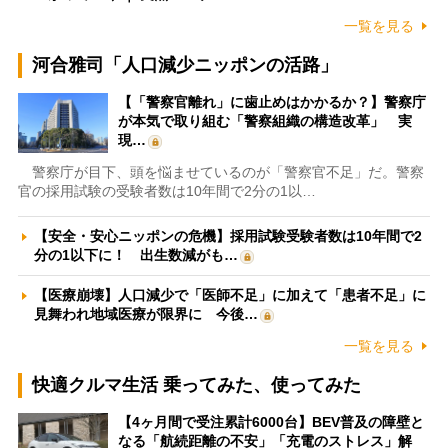
一覧を見る
河合雅司「人口減少ニッポンの活路」
【「警察官離れ」に歯止めはかかるか？】警察庁
が本気で取り組む「警察組織の構造改革」 実
現…
警察庁が目下、頭を悩ませているのが「警察官不足」だ。警察
官の採用試験の受験者数は10年間で2分の1以…
【安全・安心ニッポンの危機】採用試験受験者数は10年間で2
分の1以下に！ 出生数減がも…
【医療崩壊】人口減少で「医師不足」に加えて「患者不足」に
見舞われ地域医療が限界に 今後…
一覧を見る
快適クルマ生活 乗ってみた、使ってみた
【4ヶ月間で受注累計6000台】BEV普及の障壁と
なる「航続距離の不安」「充電のストレス」解