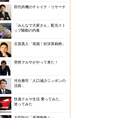
入院中に助けられた調味料の数々
田代尚機のチャイナ・リサーチ
「みんなで大家さん」配当スト
ップ騒動の内幕
古賀真人「発掘！好決算銘柄」
突然マルサがやって来た！
河合雅司「人口減少ニッポンの
活路」
快適クルマ生活 乗ってみた、
使ってみた
大竹聡の「昼酒御免！」