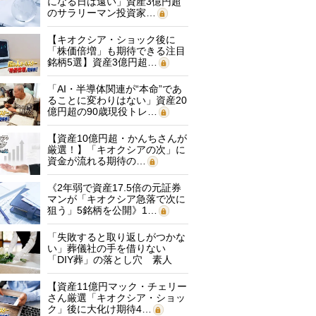
になる日は遠い」資産3億円超
のサラリーマン投資家…
【キオクシア・ショック後に
「株価倍増」も期待できる注目
銘柄5選】資産3億円超…
「AI・半導体関連が“本命”であ
ることに変わりはない」資産20
億円超の90歳現役トレ…
【資産10億円超・かんちさんが
厳選！】「キオクシアの次」に
資金が流れる期待の…
《2年弱で資産17.5倍の元証券
マンが「キオクシア急落で次に
狙う」5銘柄を公開》1…
「失敗すると取り返しがつかな
い」葬儀社の手を借りない
「DIY葬」の落とし穴 素人
に…
【資産11億円マック・チェリー
さん厳選「キオクシア・ショッ
ク」後に大化け期待4…