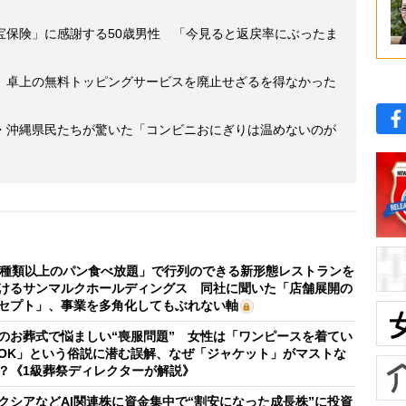
宝保険」に感謝する50歳男性 「今見ると返戻率にぶったま
 卓上の無料トッピングサービスを廃止せざるを得なかった
・沖縄県民たちが驚いた「コンビニおにぎりは温めないのが
0種類以上のパン食べ放題」で行列のできる新形態レストランを
けるサンマルクホールディングス 同社に聞いた「店舗展開の
セプト」、事業を多角化してもぶれない軸
のお葬式で悩ましい“喪服問題” 女性は「ワンピースを着てい
OK」という俗説に潜む誤解、なぜ「ジャケット」がマストな
？《1級葬祭ディレクターが解説》
クシアなどAI関連株に資金集中で“割安になった成長株”に投資