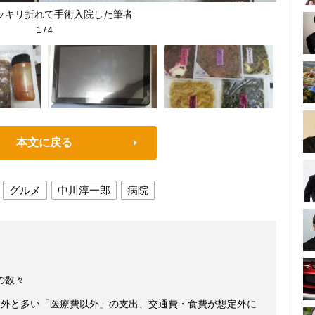
ッキリ折れて手術入院した筆者
1
/
4
本文に戻る
グルメ
中川淳一郎
病院
の数々
意外と多い「医療費以外」の支出、交通費・食費が想定外に