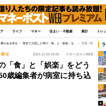
ア
ライフ
マネー
住まい・不動産
家計
トレ
仕事がある幸せ
骨折で入院した時の「食」と「娯楽」をどう充実させるか？ 50歳編集者が病室に持ち込んで重宝したもの
写真一覧
ラ
1
る幸せ
2023.11.04 16:00
マネーポストWEB
の「食」と「娯楽」をどう
2
50歳編集者が病室に持ち込
3
4
Loaded
: