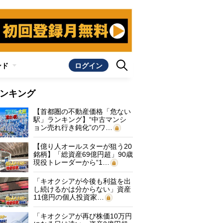
ンド
ログイン
ンキング
【首都圏の不動産価格「危ない
駅」ランキング】“中古マンシ
ョン売れ行き鈍化”のワ…
【億り人オールスターが狙う20
銘柄】「総資産69億円超」90歳
現役トレーダーから“1…
「キオクシアが今後も利益を出
し続けるかは分からない」資産
11億円の個人投資家…
「キオクシアが再び株価10万円