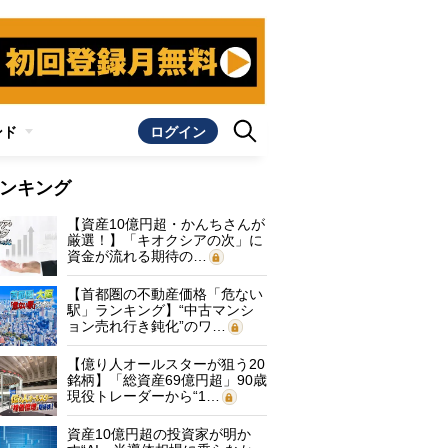
ンド
ログイン
ンキング
【資産10億円超・かんちさんが
厳選！】「キオクシアの次」に
資金が流れる期待の…
【首都圏の不動産価格「危ない
駅」ランキング】“中古マンシ
ョン売れ行き鈍化”のワ…
【億り人オールスターが狙う20
銘柄】「総資産69億円超」90歳
現役トレーダーから“1…
資産10億円超の投資家が明か