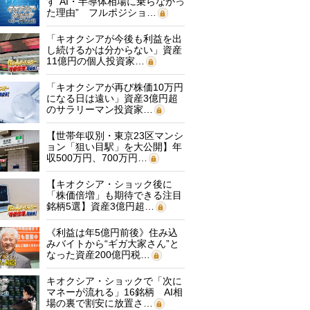
す“AI・半導体相場に乗らなかっ
た理由” フルポジショ…
「キオクシアが今後も利益を出
し続けるかは分からない」資産
11億円の個人投資家…
「キオクシアが再び株価10万円
になる日は遠い」資産3億円超
のサラリーマン投資家…
【世帯年収別・東京23区マンシ
ョン「狙い目駅」を大公開】年
収500万円、700万円…
【キオクシア・ショック後に
「株価倍増」も期待できる注目
銘柄5選】資産3億円超…
《利益は年5億円前後》住み込
みバイトから“ギガ大家さん”と
なった資産200億円税…
キオクシア・ショックで「次に
マネーが流れる」16銘柄 AI相
場の裏で割安に放置さ…