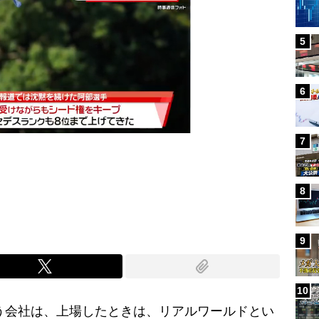
5
6
7
Mute
8
9
10
う会社は、上場したときは、リアルワールドとい