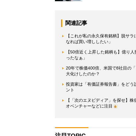
関連記事
【これが私の永久保有銘柄】脱サラ
なれば買い増ししたい」
【50倍近く上昇した銘柄も】億り人
ったなぁ」
20年で株価400倍、米国で8社目
大化けしたのか？
投資家は「有価証券報告書」をどう
ント
【「次のエヌビディア」を探せ】株価1
オベンチャーなどに注目
注目TOPIC