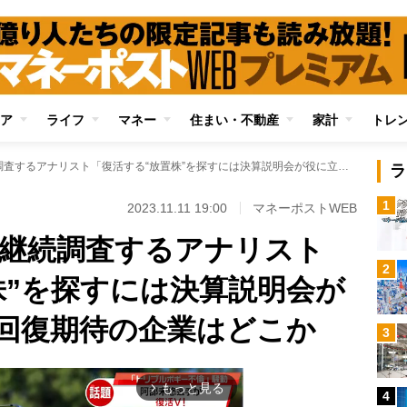
ア
ライフ
マネー
住まい・不動産
家計
トレ
上場企業1000社を継続調査するアナリスト「復活する“放置株”を探すには決算説明会が役に立つ」 業績回復期待の企業はどこか
ラ
1
2023.11.11 19:00
マネーポストWEB
社を継続調査するアナリスト
2
株”を探すには決算説明会が
回復期待の企業はどこか
3
もっと見る
arrow_forward_ios
4