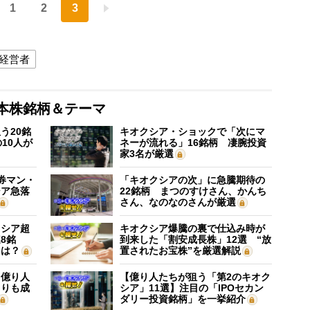
1
2
3
経営者
本株銘柄＆テーマ
う20銘
キオクシア・ショックで「次にマ
10人が
ネーが流れる」16銘柄 凄腕投資
家3名が厳選
証券マン・
「キオクシアの次」に急騰期待の
シア急落
22銘柄 まつのすけさん、かんち
さん、なのなのさんが厳選
クシア超
キオクシア爆騰の裏で仕込み時が
8銘
到来した「割安成長株」12選 “放
”は？
置されたお宝株”を厳選解説
】億り人
【億り人たちが狙う「第2のキオク
よりも成
シア」11選】注目の「IPOセカン
ダリー投資銘柄」を一挙紹介