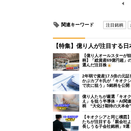
関連キーワード
注目銘柄
【特集】億り人が注目する日
【億り人オールスターが狙
柄】「総資産69億円超」の
選んだ注目株
2年弱で資産17.5倍の元
かぶカブキ氏が「キオク
で次に狙う」5銘柄を公開
億り人たちが厳選「キオ
え」を狙う半導体・AI関連
柄 “大化け期待の大本命
【キオクシアと同じ構図
たちが注目する「親会社
長しうる子会社銘柄」9選