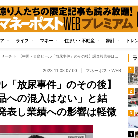
ア
ライフ
マネー
住まい・不動産
家計
トレ
リサーチ
【中国・青島ビール「放尿事件」のその後】調査報告書は「製品への混入はない」と結論、企業側も対策発表し業績への影響は軽微
ラ
1
2023.11.08 07:00
マネーポストWEB
ル「放尿事件」のその後】
2
品への混入はない」と結
発表し業績への影響は軽微
3
4