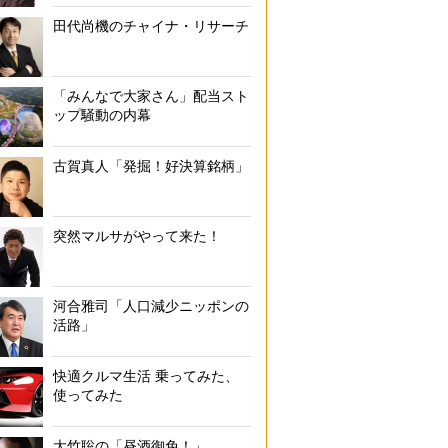
田代尚機のチャイナ・リサーチ
「みんなで大家さん」配当スト
ップ騒動の内幕
古賀真人「発掘！好決算銘柄」
突然マルサがやって来た！
河合雅司「人口減少ニッポンの
活路」
快適クルマ生活 乗ってみた、
使ってみた
大竹聡の「昼酒御免！」