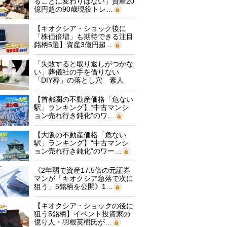
ることに変わりはない」資産20
億円超の90歳現役トレ…
【キオクシア・ショック後に
「株価倍増」も期待できる注目
銘柄5選】資産3億円超…
「失敗すると取り返しがつかな
い」葬儀社の手を借りない
「DIY葬」の落とし穴 素人
に…
【首都圏の不動産価格「危ない
駅」ランキング】“中古マンシ
ョン売れ行き鈍化”のワ…
【大阪の不動産価格「危ない
駅」ランキング】“中古マンシ
ョン売れ行き鈍化”のワー…
《2年弱で資産17.5倍の元証券
マンが「キオクシア急落で次に
狙う」5銘柄を公開》1…
【キオクシア・ショックの後に
狙う5銘柄】イベント投資家の
億り人・羽根英樹氏が…