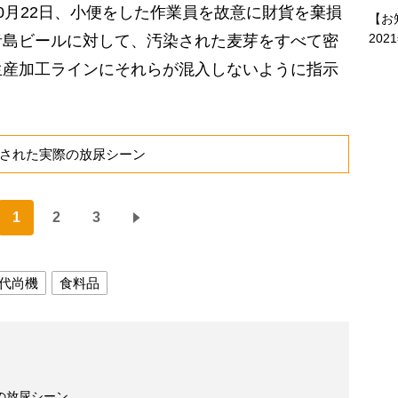
月22日、小便をした作業員を故意に財貨を棄損
【お
202
青島ビールに対して、汚染された麦芽をすべて密
生産加工ラインにそれらが混入しないように指示
散された実際の放尿シーン
1
2
3
代尚機
食料品
の放尿シーン