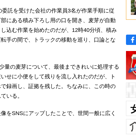
の委託を受けた会社の作業員3名が作業手順に従
下部にある積み下ろし用の口を開き、麦芽が自動
し込む作業を始めたのだが、12時40分頃、積み
運転手の間で、トラックの移動を巡り、口論とな
た少量の麦芽について、最後まできれいに処理する
腹いせに小便をして残りを流し入れたのだが、ト
ホで録画し、証拠を残した。ちなみに、この時の
れている。
像をSNSにアップしたことで、世間一般に広く
。