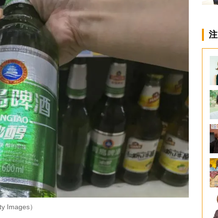
注
Images）