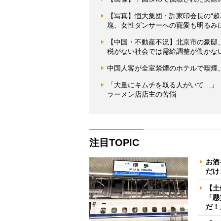
【写真】恒大集団・許家印会長の“超
塊、女性ダンサーへの寵愛も明るみ
【中国・不動産不況】北京市の豪邸
税がない社会では需給調整が働かな
中国人客が全室禁煙のホテルで喫煙
「大量にキムチを取る人がいて…」
ラーメン店店主の苦悩
注目TOPIC
お酒
だけ
【土
「懸
だ！