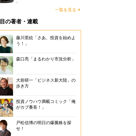
一覧を見る
目の著者・連載
藤川里絵「さあ、投資を始めよ
う！」
森口亮「まるわかり市況分析」
大前研一「ビジネス新大陸」の
歩き方
投資ノウハウ満載コミック「俺
がカブ番長！」
戸松信博の明日の爆騰株を探
せ！