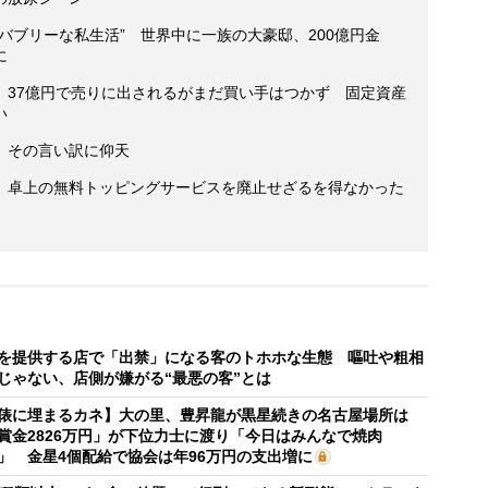
バブリーな私生活” 世界中に一族の大豪邸、200億円金
に
、37億円で売りに出されるがまだ買い手はつかず 固定資産
い
、その言い訳に仰天
 卓上の無料トッピングサービスを廃止せざるを得なかった
を提供する店で「出禁」になる客のトホホな生態 嘔吐や粗相
じゃない、店側が嫌がる“最悪の客”とは
俵に埋まるカネ】大の里、豊昇龍が黒星続きの名古屋場所は
賞金2826万円」が下位力士に渡り「今日はみんなで焼肉
」 金星4個配給で協会は年96万円の支出増に