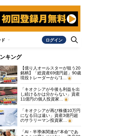
ンド
ログイン
ンキング
【億り人オールスターが狙う20
銘柄】「総資産69億円超」90歳
現役トレーダーから“1…
「キオクシアが今後も利益を出
し続けるかは分からない」資産
11億円の個人投資家…
「キオクシアが再び株価10万円
になる日は遠い」資産3億円超
のサラリーマン投資家…
「AI・半導体関連が“本命”であ