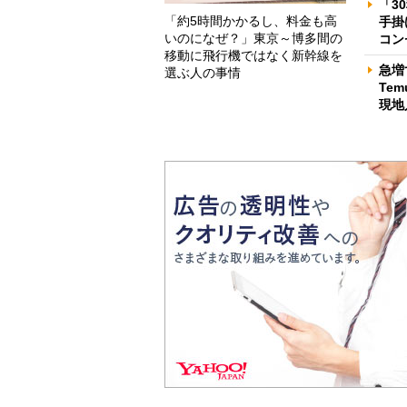
「3
「約5時間かかるし、料金も高
手掛
いのになぜ？」東京～博多間の
コン
移動に飛行機ではなく新幹線を
急増
選ぶ人の事情
Te
現地