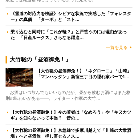
《雪道の対応力を検証》シビアな状況で実感した「フォレスタ
ー」の真価 「ターボ」と「スト…
乗り込むと同時に「これが軽？」と戸惑うのには理由があっ
た 「日産ルークス」さらなる躍進…
一覧を見る
大竹聡の「昼酒御免！」
【大竹聡の昼酒御免！】「ネグローニ」「山崎」
「マンハッタン」新宿三丁目の隠れ家バーで1…
お酒はいつ飲んでもいいものだが、昼から飲むお酒にはまた格
別の味わいがある――。ライター・作家の大竹…
【大竹聡の昼酒御免！】今の若者は「なめろう」や「キヌカツ
ギ」を知らないって本当？ 昔の…
【大竹聡の昼酒御免！】京急線で多摩川越えて「川崎の大衆酒
場」へと昼酒旅 押し寄せるノス…