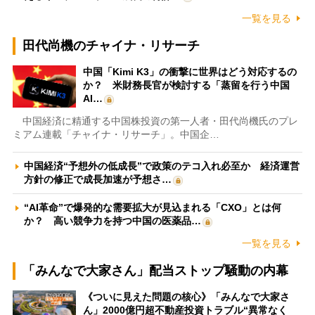
一覧を見る
田代尚機のチャイナ・リサーチ
中国「Kimi K3」の衝撃に世界はどう対応するの
か？ 米財務長官が検討する「蒸留を行う中国
AI…
中国経済に精通する中国株投資の第一人者・田代尚機氏のプレ
ミアム連載「チャイナ・リサーチ」。中国企…
中国経済“予想外の低成長”で政策のテコ入れ必至か 経済運営
方針の修正で成長加速が予想さ…
“AI革命”で爆発的な需要拡大が見込まれる「CXO」とは何
か？ 高い競争力を持つ中国の医薬品…
一覧を見る
「みんなで大家さん」配当ストップ騒動の内幕
《ついに見えた問題の核心》「みんなで大家さ
ん」2000億円超不動産投資トラブル“異常なく