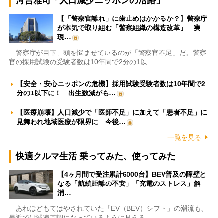
河合雅司「人口減少ニッポンの活路」
【「警察官離れ」に歯止めはかかるか？】警察庁
が本気で取り組む「警察組織の構造改革」 実
現…
警察庁が目下、頭を悩ませているのが「警察官不足」だ。警察
官の採用試験の受験者数は10年間で2分の1以…
【安全・安心ニッポンの危機】採用試験受験者数は10年間で2
分の1以下に！ 出生数減がも…
【医療崩壊】人口減少で「医師不足」に加えて「患者不足」に
見舞われ地域医療が限界に 今後…
一覧を見る
快適クルマ生活 乗ってみた、使ってみた
【4ヶ月間で受注累計6000台】BEV普及の障壁と
なる「航続距離の不安」「充電のストレス」解
消…
あれほどもてはやされていた「EV（BEV）シフト」の潮流も、
最近では減速基調になっているように見える。…