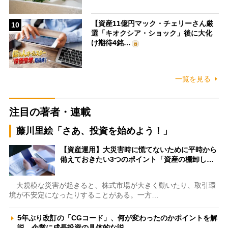
【資産11億円マック・チェリーさん厳
10
選「キオクシア・ショック」後に大化
け期待4銘…
一覧を見る
注目の著者・連載
藤川里絵「さあ、投資を始めよう！」
【資産運用】大災害時に慌てないために平時から
備えておきたい3つのポイント「資産の棚卸し…
大規模な災害が起きると、株式市場が大きく動いたり、取引環
境が不安定になったりすることがある。一方…
5年ぶり改訂の「CGコード」、何が変わったのかポイントを解
説 企業に成長投資の具体的な説…