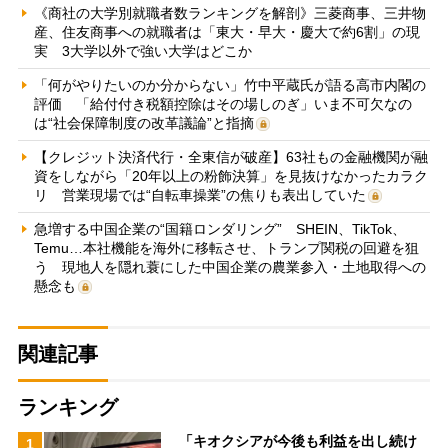
《商社の大学別就職者数ランキングを解剖》三菱商事、三井物
産、住友商事への就職者は「東大・早大・慶大で約6割」の現
実 3大学以外で強い大学はどこか
「何がやりたいのか分からない」竹中平蔵氏が語る高市内閣の
評価 「給付付き税額控除はその場しのぎ」いま不可欠なの
は“社会保障制度の改革議論”と指摘
【クレジット決済代行・全東信が破産】63社もの金融機関が融
資をしながら「20年以上の粉飾決算」を見抜けなかったカラク
リ 営業現場では“自転車操業”の焦りも表出していた
急増する中国企業の“国籍ロンダリング” SHEIN、TikTok、
Temu…本社機能を海外に移転させ、トランプ関税の回避を狙
う 現地人を隠れ蓑にした中国企業の農業参入・土地取得への
懸念も
関連記事
ランキング
「キオクシアが今後も利益を出し続け
1