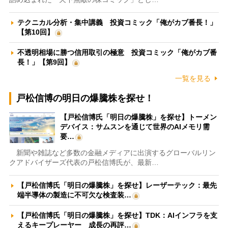
テクニカル分析・集中講義 投資コミック「俺がカブ番長！」
【第10回】
不透明相場に勝つ信用取引の極意 投資コミック「俺がカブ番
長！」【第9回】
一覧を見る
戸松信博の明日の爆騰株を探せ！
【戸松信博氏「明日の爆騰株」を探せ】トーメン
デバイス：サムスンを通じて世界のAIメモリ需
要…
新聞や雑誌など多数の金融メディアに出演するグローバルリン
クアドバイザーズ代表の戸松信博氏が、最新…
【戸松信博氏「明日の爆騰株」を探せ】レーザーテック：最先
端半導体の製造に不可欠な検査装…
【戸松信博氏「明日の爆騰株」を探せ】TDK：AIインフラを支
えるキープレーヤー 成長の再評…