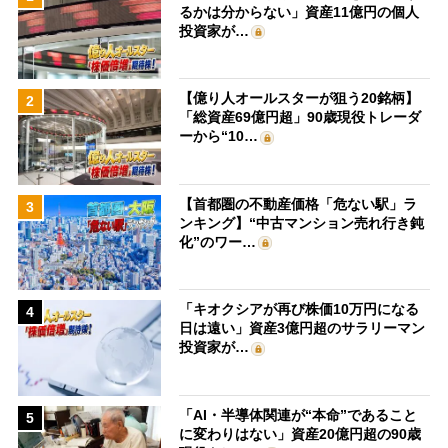
るかは分からない」資産11億円の個人
投資家が…
【億り人オールスターが狙う20銘柄】
2
「総資産69億円超」90歳現役トレーダ
ーから“10…
【首都圏の不動産価格「危ない駅」ラ
3
ンキング】“中古マンション売れ行き鈍
化”のワー…
「キオクシアが再び株価10万円になる
4
日は遠い」資産3億円超のサラリーマン
投資家が…
「AI・半導体関連が“本命”であること
5
に変わりはない」資産20億円超の90歳