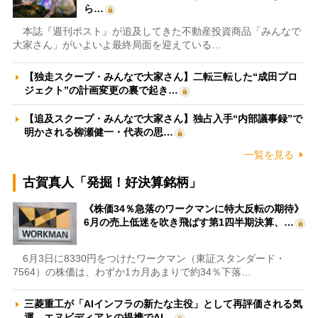
ら…
本誌『週刊ポスト』が追及してきた不動産投資商品「みんなで
大家さん」がいよいよ最終局面を迎えている…
【独走スクープ・みんなで大家さん】二転三転した“成田プロ
ジェクト”の計画変更の裏で起き…
【追及スクープ・みんなで大家さん】独占入手“内部議事録”で
明かされる柳瀬健一・代表の思…
一覧を見る
古賀真人「発掘！好決算銘柄」
《株価34％急落のワークマンに特大反転の期待》
6月の売上低迷を吹き飛ばす第1四半期決算、…
6月3日に8330円をつけたワークマン（東証スタンダード・
7564）の株価は、わずか1カ月あまりで約34％下落…
三菱重工が「AIインフラの新たな主役」として再評価される気
運 エヌビディアとの提携でAI…