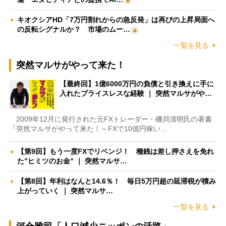
キオクシアHD「7万円割れからの急反発」は再びの上昇局面へ
の反転シグナルか？ 市場のムー…
一覧を見る
突然マルサがやって来た！
【最終回】1億6000万円の負債と引き換えに手に
入れたプライスレスな経験 ｜ 突然マルサがや…
2009年12月に発行された元FXトレーダー・磯貝清明氏の著書
『突然マルサがやって来た！～FXで10億円稼い…
【第9回】もう一度FXでリベンジ！ 種銭は差し押さえを免れ
た”ヒミツのお金” ｜ 突然マルサ…
【第8回】年利はなんと14.6％！ 毎日5万円超の延滞税が積み
上がっていく ｜ 突然マルサ…
一覧を見る