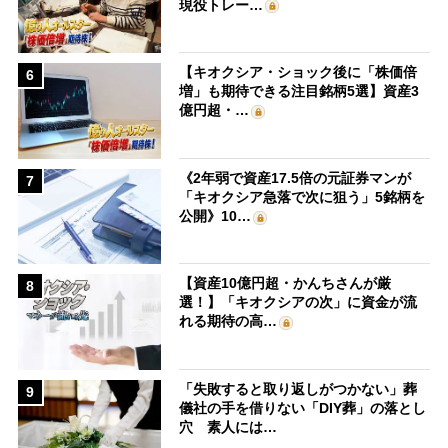
現役トレー…
【キオクシア・ショック後に「株価倍
6
増」も期待できる注目銘柄5選】資産3
億円超・…
《2年弱で資産17.5倍の元証券マンが
7
「キオクシア急落で次に狙う」5銘柄を
公開》10…
【資産10億円超・かんちさんが厳
8
選！】「キオクシアの次」に資金が流
れる期待の高…
「失敗すると取り返しがつかない」葬
9
儀社の手を借りない「DIY葬」の落とし
穴 素人には…