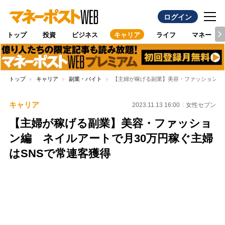
ログイン
トップ
投資
ビジネス
キャリア
ライフ
マネー
トップ
キャリア
副業・バイト
【主婦が稼げる副業】美容・ファッション編 
キャリア
2023.11.13 16:00
女性セブン
【主婦が稼げる副業】美容・ファッショ
ン編 ネイルアートで月30万円稼ぐ主婦
はSNSで常連客獲得
Loaded
:
100.00%
/
Unmute