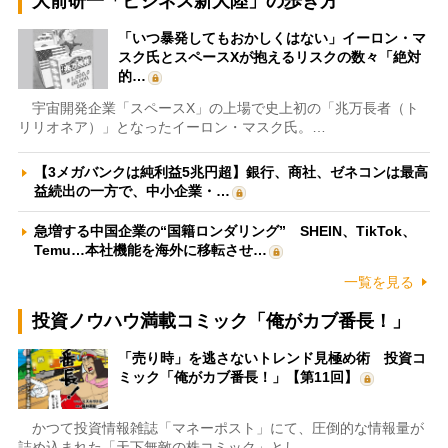
大前研一「ビジネス新大陸」の歩き方
「いつ暴発してもおかしくはない」イーロン・マ
スク氏とスペースXが抱えるリスクの数々「絶対
的…
宇宙開発企業「スペースX」の上場で史上初の「兆万長者（ト
リリオネア）」となったイーロン・マスク氏。…
【3メガバンクは純利益5兆円超】銀行、商社、ゼネコンは最高
益続出の一方で、中小企業・…
急増する中国企業の“国籍ロンダリング” SHEIN、TikTok、
Temu…本社機能を海外に移転させ…
一覧を見る
投資ノウハウ満載コミック「俺がカブ番長！」
「売り時」を逃さないトレンド見極め術 投資コ
ミック「俺がカブ番長！」【第11回】
かつて投資情報雑誌「マネーポスト」にて、圧倒的な情報量が
詰め込まれた「天下無敵の株コミック」とし…