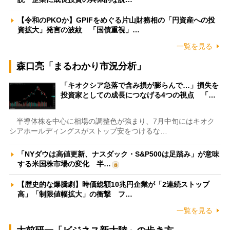
【令和のPKOか】GPIFをめぐる片山財務相の「円資産への投
資拡大」発言の波紋 「国債重視」…
一覧を見る
森口亮「まるわかり市況分析」
「キオクシア急落で含み損が膨らんで…」損失を
投資家としての成長につなげる4つの視点 「…
半導体株を中心に相場の調整色が強まり、7月中旬にはキオク
シアホールディングスがストップ安をつけるな…
「NYダウは高値更新、ナスダック・S&P500は足踏み」が意味
する米国株市場の変化 半…
【歴史的な爆騰劇】時価総額10兆円企業が「2連続ストップ
高」「制限値幅拡大」の衝撃 フ…
一覧を見る