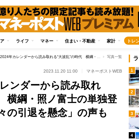
ア
ライフ
マネー
住まい・不動産
家計
トレ
相撲協会2024年カレンダーから読み取れる“大波乱”の時代 横綱・照ノ富士の単独登場が減り「来年早々の引退を懸念」の声も
写真一覧
ラ
1
2023.11.20 11:00
マネーポストWEB
カレンダーから読み取れ
2
代 横綱・照ノ富士の単独登
々の引退を懸念」の声も
3
4
Loaded
: