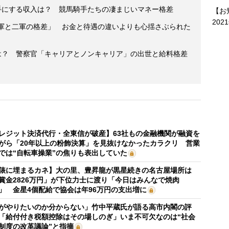
手にする収入は？ 競馬騎手たちの凄まじいマネー格差
【お
202
一軍と二軍の格差」 お金と待遇の違いよりも心揺さぶられた
収は？ 警察官「キャリアとノンキャリア」の出世と給料格差
レジット決済代行・全東信が破産】63社もの金融機関が融資を
がら「20年以上の粉飾決算」を見抜けなかったカラクリ 営業
では“自転車操業”の焦りも表出していた
俵に埋まるカネ】大の里、豊昇龍が黒星続きの名古屋場所は
賞金2826万円」が下位力士に渡り「今日はみんなで焼肉
」 金星4個配給で協会は年96万円の支出増に
がやりたいのか分からない」竹中平蔵氏が語る高市内閣の評
「給付付き税額控除はその場しのぎ」いま不可欠なのは“社会
制度の改革議論”と指摘