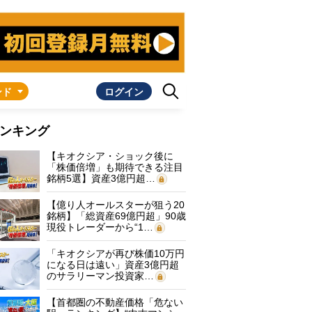
ンド
ログイン
ンキング
【キオクシア・ショック後に
「株価倍増」も期待できる注目
銘柄5選】資産3億円超…
【億り人オールスターが狙う20
銘柄】「総資産69億円超」90歳
現役トレーダーから“1…
「キオクシアが再び株価10万円
になる日は遠い」資産3億円超
のサラリーマン投資家…
【首都圏の不動産価格「危ない