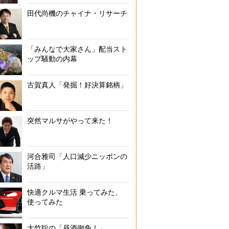
田代尚機のチャイナ・リサーチ
「みんなで大家さん」配当スト
ップ騒動の内幕
古賀真人「発掘！好決算銘柄」
突然マルサがやって来た！
河合雅司「人口減少ニッポンの
活路」
番付発表の日程なども書き込まれており、ファンの需要が高い公
快適クルマ生活 乗ってみた、
使ってみた
大竹聡の「昼酒御免！」