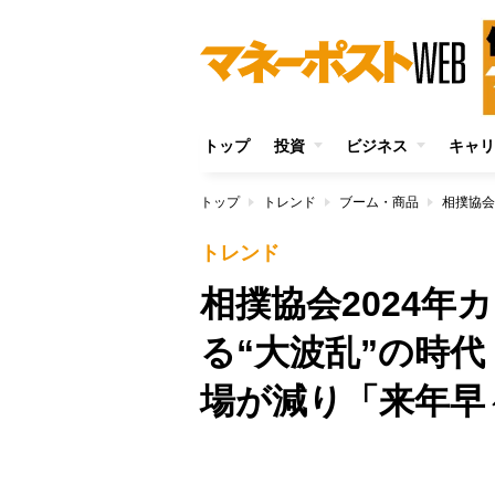
トップ
投資
ビジネス
キャリ
トップ
トレンド
ブーム・商品
トレンド
相撲協会2024年
る“大波乱”の時
場が減り「来年早
/