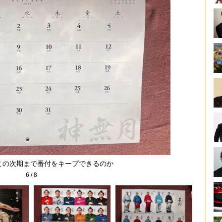
。この次期まで番付をキープできるのか
6
/
8