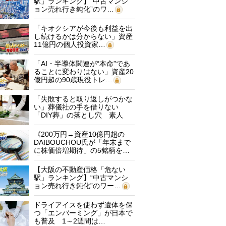
駅」ランキング】“中古マンシ
ョン売れ行き鈍化”のワ…
「キオクシアが今後も利益を出
し続けるかは分からない」資産
11億円の個人投資家…
「AI・半導体関連が“本命”であ
ることに変わりはない」資産20
億円超の90歳現役トレ…
「失敗すると取り返しがつかな
い」葬儀社の手を借りない
「DIY葬」の落とし穴 素人
に…
《200万円→資産10億円超の
DAIBOUCHOU氏が「年末まで
に株価倍増期待」の5銘柄を…
【大阪の不動産価格「危ない
駅」ランキング】“中古マンシ
ョン売れ行き鈍化”のワー…
ドライアイスを使わず遺体を保
つ「エンバーミング」が日本で
も普及 1～2週間は…