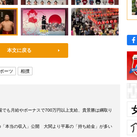
本文に戻る
ポーツ
相撲
場でも月給やボーナスで700万円以上支給、貴景勝は綱取り
士の「本当の収入」公開 大関より平幕の「持ち給金」が多い