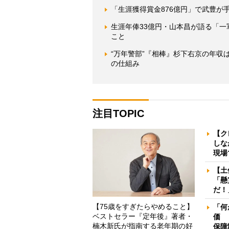
「生涯獲得賞金876億円」で武豊が
生涯年俸33億円・山本昌が語る「
こと
“万年警部”『相棒』杉下右京の年
の仕組み
注目TOPIC
【ク
しな
現場
【土
「懸
だ！
【75歳をすぎたらやめること】
「何
ベストセラー『定年後』著者・
価 
楠木新氏が指南する老年期の好
保障